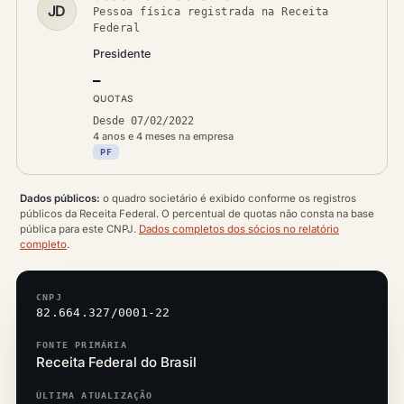
JD
Pessoa física registrada na Receita
Federal
Presidente
—
QUOTAS
Desde 07/02/2022
4 anos e 4 meses na empresa
PF
Dados públicos:
o quadro societário é exibido conforme os registros
públicos da Receita Federal. O percentual de quotas não consta na base
pública para este CNPJ.
Dados completos dos sócios no relatório
completo
.
CNPJ
82.664.327/0001-22
FONTE PRIMÁRIA
Receita Federal do Brasil
ÚLTIMA ATUALIZAÇÃO