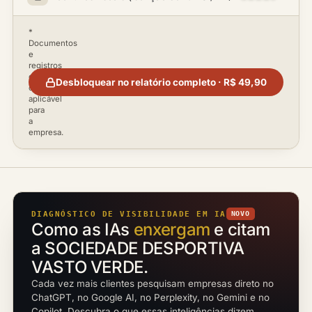
*
Documentos
e
registros
disponíveis
Desbloquear no relatório completo · R$ 49,90
conforme
aplicável
para
a
empresa.
DIAGNÓSTICO DE VISIBILIDADE EM IA
NOVO
Como as IAs
enxergam
e citam
a SOCIEDADE DESPORTIVA
VASTO VERDE.
Cada vez mais clientes pesquisam empresas direto no
ChatGPT, no Google AI, no Perplexity, no Gemini e no
Copilot. Descubra o que essas inteligências dizem