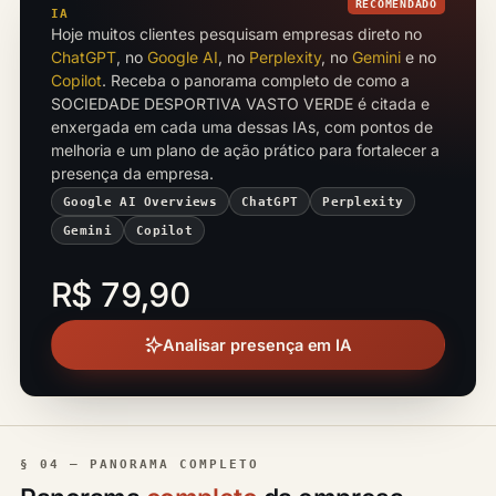
RECOMENDADO
IA
Hoje muitos clientes pesquisam empresas direto no
ChatGPT
, no
Google AI
, no
Perplexity
, no
Gemini
e no
Copilot
. Receba o panorama completo de como a
SOCIEDADE DESPORTIVA VASTO VERDE é citada e
enxergada em cada uma dessas IAs, com pontos de
melhoria e um plano de ação prático para fortalecer a
presença da empresa.
Google AI Overviews
ChatGPT
Perplexity
Gemini
Copilot
R$ 79,90
Analisar presença em IA
§ 04 — PANORAMA COMPLETO