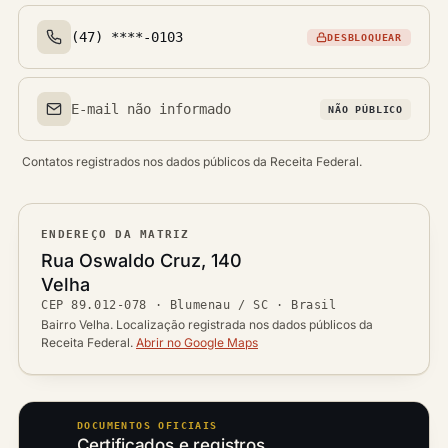
(47) ****-0103
DESBLOQUEAR
Telefone(s)
E-mail não informado
NÃO PÚBLICO
Email(s)
Contatos registrados nos dados públicos da Receita Federal.
ENDEREÇO DA MATRIZ
Logradouro
Rua Oswaldo Cruz, 140
Bairro
Velha
Ver localização no mapa
CEP
89.012-078
·
Blumenau / SC
· Brasil
CEP
Cidade / UF
Bairro Velha. Localização registrada nos dados públicos da
Receita Federal.
Abrir no Google Maps
DOCUMENTOS OFICIAIS
Certificados e registros