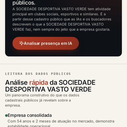
públicos.
A SOCIEDADE DESPORTIVA VASTO VERDE tem atividade
principal em clubes sociais, esportivos e similares. É a
partir desse cadastro público que as IAs e os buscadores
descrevem o que a SOCIEDADE DESPORTIVA VASTO
VERDE faz, nem sempre do jeito que a empresa gostaria.
Analisar presença em IA
LEITURA DOS DADOS PÚBLICOS
Análise
rápida
da SOCIEDADE
DESPORTIVA VASTO VERDE
Um panorama construtivo do que os dados
cadastrais públicos já revelam sobre a
empresa.
Empresa consolidada
Com 54 anos e 2 meses de atuação no mercado, demonstra
estabilidade operacional.