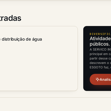
tradas
DIVERSIFIC
Atividade
 distribuição de água
públicos.
A SERVICO IN
principal em c
partir desse 
descrevem o 
ESGOTO faz, n
Analis