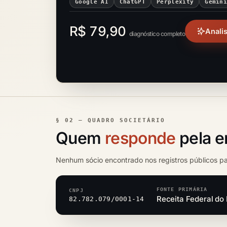
Google AI
ChatGPT
Perplexity
Gemin
R$ 79,90
Anali
diagnóstico completo
§ 02 — QUADRO SOCIETÁRIO
Quem
responde
pela 
Nenhum sócio encontrado nos registros públicos p
FONTE PRIMÁRIA
CNPJ
Receita Federal do 
82.782.079/0001-14