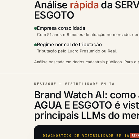
Análise
rápida
da SERV
ESGOTO
Empresa consolidada
Com 51 anos e 8 meses de atuação no mercado, demo
Regime normal de tributação
Tributação pelo Lucro Presumido ou Real.
Análise baseada em dados cadastrais públicos. Para o p
DESTAQUE — VISIBILIDADE EM IA
Brand Watch AI: com
AGUA E ESGOTO é vist
principais LLMs do me
DIAGNÓSTICO DE VISIBILIDADE EM IA
REC