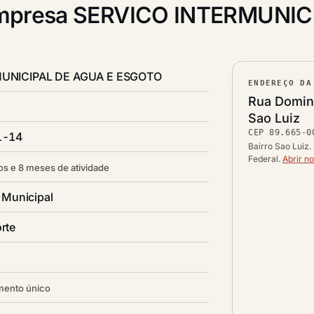
mpresa SERVICO INTERMUNIC
MUNICIPAL DE AGUA E ESGOTO
ENDEREÇO DA
Lograd
Rua Doming
Bairro
Sao Luiz
CEP
89.665-0
CEP
1-14
Cidade /
Bairro Sao Luiz.
Federal.
Abrir n
os e 8 meses de atividade
 Municipal
rte
mento único