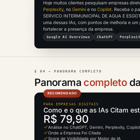
Hoje muitos clientes pesquisam empresas dire
Perplexity
, no
Gemini
e no
Copilot
. Receba o p
SERVICO INTERMUNICIPAL DE AGUA E ESGOTO
uma dessas IAs, com pontos de melhoria e um 
fortalecer a presença da empresa.
Google AI Overviews
ChatGPT
Perplexi
§ 04 — PANORAMA COMPLETO
Panorama
completo
da
RECOMENDADO
PARA EMPRESAS DIGITAIS
Como e o que as IAs Citam es
R$ 79,90
Análise no ChatGPT, Gemini, Perplexity, Copilo
Onde a Empresa Foi Citada
Score de Visibilidade por Motor de IA