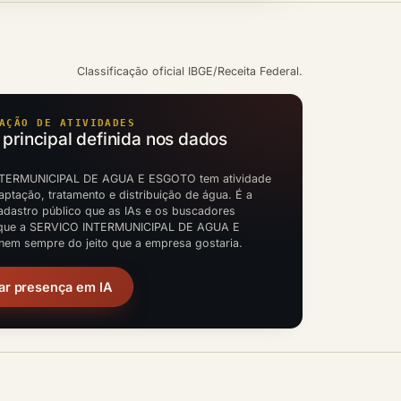
Classificação oficial IBGE/Receita Federal.
AÇÃO DE ATIVIDADES
 principal definida nos dados
TERMUNICIPAL DE AGUA E ESGOTO tem atividade
aptação, tratamento e distribuição de água. É a
cadastro público que as IAs e os buscadores
que a SERVICO INTERMUNICIPAL DE AGUA E
em sempre do jeito que a empresa gostaria.
ar presença em IA