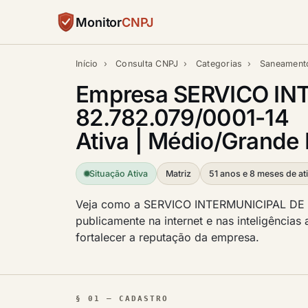
Monitor
CNPJ
Início
›
Consulta CNPJ
›
Categorias
›
Saneament
Empresa SERVICO IN
82.782.079/0001-14
Ativa | Médio/Grande 
Situação Ativa
Matriz
51 anos e 8 meses de at
Veja como a SERVICO INTERMUNICIPAL DE
publicamente na internet e nas inteligências 
fortalecer a reputação da empresa.
§ 01 — CADASTRO