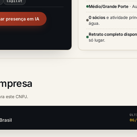
i
Copilot
Médio/Grande Porte
· Au
0 sócios
e atividade prin
sar presença em IA
água.
Retrato completo dispon
só lugar.
empresa
ara este CNPJ.
ÚLT
Brasil
06