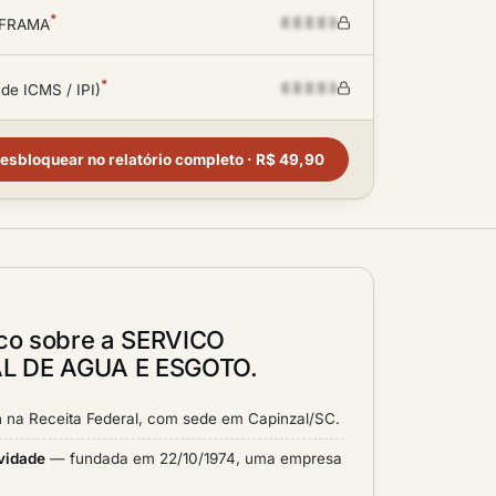
*
SUFRAMA
*
 de ICMS / IPI)
esbloquear no relatório completo · R$ 49,90
ico sobre a SERVICO
L DE AGUA E ESGOTO.
a
na Receita Federal, com sede em Capinzal/SC.
ividade
— fundada em 22/10/1974, uma empresa