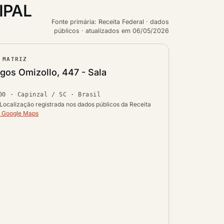
IPAL
Fonte primária: Receita Federal · dados
públicos · atualizados em 06/05/2026
 MATRIZ
ouro
os Omizollo, 447 - Sala
Ver localização no mapa
00
·
Capinzal / SC
· Brasil
 UF
 Localização registrada nos dados públicos da Receita
o Google Maps