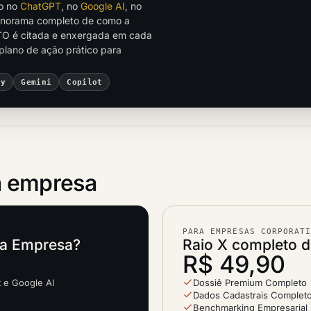
to no
ChatGPT
, no
Google AI
, no
anorama completo de como a
 é citada e enxergada em cada
plano de ação prático para
ty
Gemini
Copilot
 empresa
PARA EMPRESAS CORPORAT
ta Empresa?
Raio X completo 
R$ 49,90
t e Google AI
Dossiê Premium Completo
Dados Cadastrais Completo
Benchmarking Empresarial