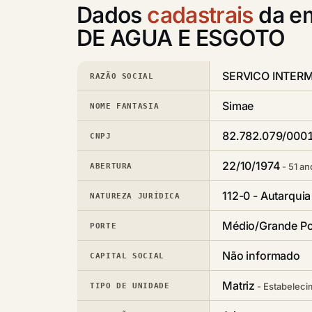
Dados
cadastrais
da e
DE AGUA E ESGOTO
SERVICO INTER
RAZÃO SOCIAL
Simae
NOME FANTASIA
82.782.079/000
CNPJ
22/10/1974
51 an
ABERTURA
112-0 - Autarquia
NATUREZA JURÍDICA
Médio/Grande Po
PORTE
Não informado
CAPITAL SOCIAL
Matriz
Estabeleci
TIPO DE UNIDADE