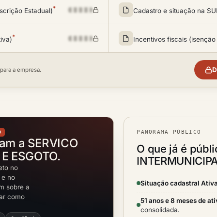
*
scrição Estadual)
Cadastro e situação na 
*
tiva)
Incentivos fiscais (isenção
D
 para a empresa.
PANORAMA PÚBLICO
O
tam a SERVICO
O que já é públ
 E ESGOTO.
INTERMUNICIPA
eto no
 e no
Situação cadastral Ativ
em sobre a
rar como
51 anos e 8 meses de at
consolidada.