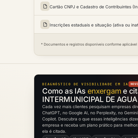
Cartão CNPJ e Cadastro de Contribuintes (In
Inscrições estaduais e situação (ativa ou ina
* Documentos e registros disponíveis conforme aplicável
DIAGNÓSTICO DE VISIBILIDADE EM IA
NOV
Como as IAs
enxergam
e ci
INTERMUNICIPAL DE AGUA
Cada vez mais clientes pesquisam empresas dir
ChatGPT, no Google AI, no Perplexity, no Gemini
Copilot. Descubra o que essas inteligências diz
empresa e receba um plano prático para melho
ela é citada.