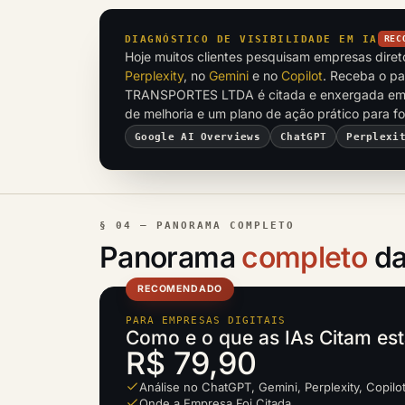
DIAGNÓSTICO DE VISIBILIDADE EM IA
REC
Hoje muitos clientes pesquisam empresas dire
Perplexity
, no
Gemini
e no
Copilot
. Receba o p
TRANSPORTES LTDA é citada e enxergada em 
de melhoria e um plano de ação prático para f
Google AI Overviews
ChatGPT
Perplexi
§ 04 — PANORAMA COMPLETO
Panorama
completo
da
RECOMENDADO
PARA EMPRESAS DIGITAIS
Como e o que as IAs Citam es
R$ 79,90
Análise no ChatGPT, Gemini, Perplexity, Copilo
Onde a Empresa Foi Citada