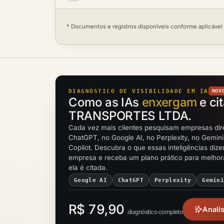
* Documentos e registros disponíveis conforme aplicável
DIAGNÓSTICO DE VISIBILIDADE EM IA
NOV
Como as IAs
enxergam
e ci
TRANSPORTES LTDA.
Cada vez mais clientes pesquisam empresas dir
ChatGPT, no Google AI, no Perplexity, no Gemini
Copilot. Descubra o que essas inteligências diz
empresa e receba um plano prático para melho
ela é citada.
Google AI
ChatGPT
Perplexity
Gemin
R$ 79,90
Anali
diagnóstico completo