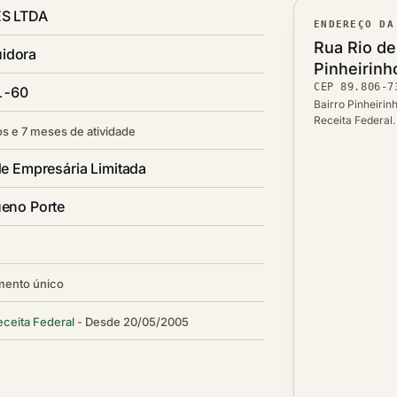
S LTDA
ENDEREÇO DA
Lograd
Rua Rio de
uidora
Bairro
Pinheirinh
CEP
89.806-7
CEP
1-60
Cidade /
Bairro Pinheirin
Receita Federal
s e 7 meses de atividade
e Empresária Limitada
eno Porte
mento único
eceita Federal
Desde 20/05/2005