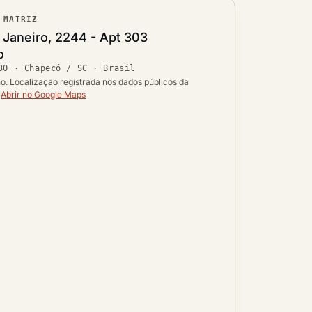
 MATRIZ
ouro
 Janeiro, 2244 - Apt 303
o
Ver localização no mapa
30
·
Chapecó / SC
· Brasil
 UF
ho. Localização registrada nos dados públicos da
.
Abrir no Google Maps