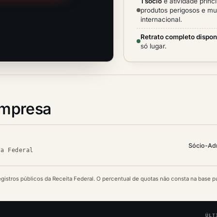
1 sócio
e atividade princ
produtos perigosos e mud
internacional.
Retrato completo dispon
só lugar.
empresa
Sócio-Ad
ta Federal
egistros públicos da Receita Federal. O percentual de quotas não consta na base p
ÚLT