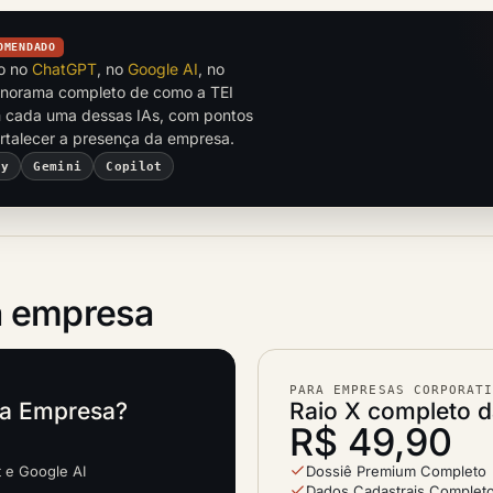
OMENDADO
to no
ChatGPT
, no
Google AI
, no
anorama completo de como a TEI
cada uma dessas IAs, com pontos
ortalecer a presença da empresa.
ty
Gemini
Copilot
 empresa
PARA EMPRESAS CORPORAT
ta Empresa?
Raio X completo 
R$ 49,90
t e Google AI
Dossiê Premium Completo
Dados Cadastrais Completo