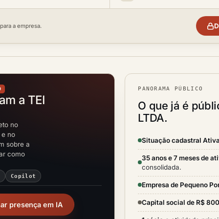
D
 para a empresa.
PANORAMA PÚBLICO
O
tam a TEI
O que já é púb
LTDA.
eto no
 e no
Situação cadastral Ativ
em sobre a
rar como
35 anos e 7 meses de at
consolidada.
i
Copilot
Empresa de Pequeno Po
Capital social de R$ 80
sar presença em IA