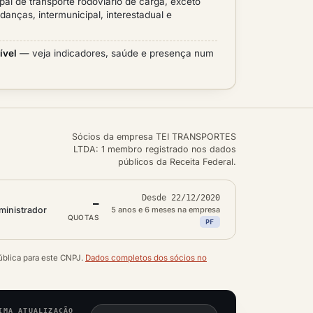
ipal de transporte rodoviário de carga, exceto
anças, intermunicipal, interestadual e
ível
— veja indicadores, saúde e presença num
Sócios da empresa TEI TRANSPORTES
LTDA: 1 membro registrado nos dados
públicos da Receita Federal.
Desde 22/12/2020
—
ministrador
5 anos e 6 meses na empresa
QUOTAS
PF
ública para este CNPJ.
Dados completos dos sócios no
IMA ATUALIZAÇÃO