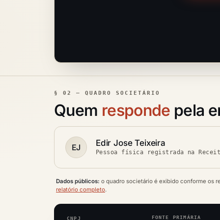
§ 02 — QUADRO SOCIETÁRIO
Quem
responde
pela 
Edir Jose Teixeira
EJ
Pessoa física registrada na Recei
Dados públicos:
o quadro societário é exibido conforme os r
relatório completo
.
FONTE PRIMÁRIA
CNPJ