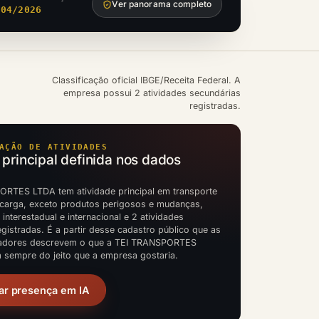
Ver panorama completo
/04/2026
Classificação oficial IBGE/Receita Federal. A
empresa possui 2 atividades secundárias
registradas.
AÇÃO DE ATIVIDADES
 principal definida nos dados
RTES LTDA tem atividade principal em transporte
 carga, exceto produtos perigosos e mudanças,
, interestadual e internacional e 2 atividades
gistradas. É a partir desse cadastro público que as
cadores descrevem o que a TEI TRANSPORTES
 sempre do jeito que a empresa gostaria.
ar presença em IA