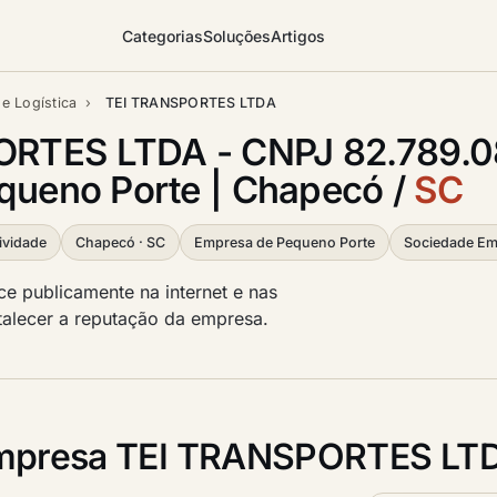
Categorias
Soluções
Artigos
e Logística
›
TEI TRANSPORTES LTDA
ORTES LTDA - CNPJ 82.789.
equeno Porte | Chapecó /
SC
ividade
Chapecó · SC
Empresa de Pequeno Porte
Sociedade Emp
 publicamente na internet e nas
ortalecer a reputação da empresa.
mpresa TEI TRANSPORTES LT