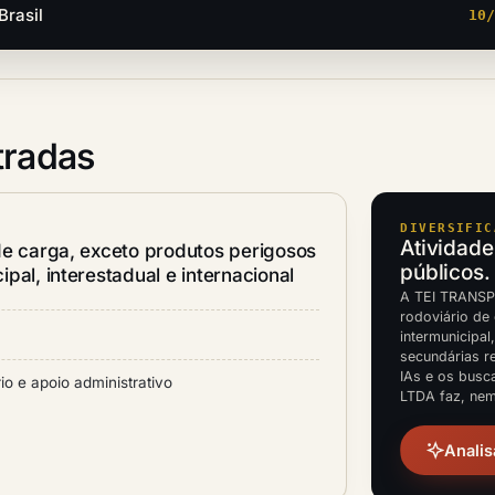
Brasil
10
tradas
DIVERSIFIC
Atividade
de carga, exceto produtos perigosos
públicos.
pal, interestadual e internacional
A TEI TRANSPO
rodoviário de
intermunicipal
secundárias re
IAs e os bus
o e apoio administrativo
LTDA faz, nem
Analis