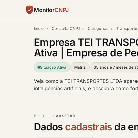
Monitor
CNPJ
Início
›
Consulta CNPJ
›
Categorias
›
Transporte 
Empresa TEI TRANSP
Ativa | Empresa de P
Situação Ativa
Matriz
35 anos e 7 meses de at
Veja como a TEI TRANSPORTES LTDA aparece
inteligências artificiais, e descubra como f
§ 01 — CADASTRO
Dados
cadastrais
da e