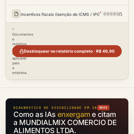
*
Incentivos fiscais (isenção de ICMS / IPI)
*
Documentos
e
registros
disponíveis
Desbloquear no relatório completo · R$ 49,90
conforme
aplicável
para
a
empresa.
DIAGNÓSTICO DE VISIBILIDADE EM IA
NOVO
Como as IAs
enxergam
e citam
a MUNDIALMIX COMERCIO DE
ALIMENTOS LTDA.