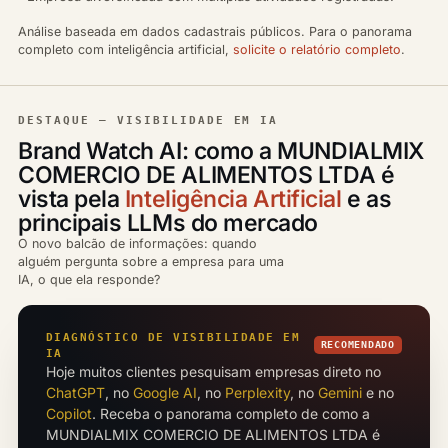
Análise baseada em dados cadastrais públicos. Para o panorama
completo com inteligência artificial,
solicite o relatório completo
.
DESTAQUE — VISIBILIDADE EM IA
Brand Watch AI: como a MUNDIALMIX
COMERCIO DE ALIMENTOS LTDA é
vista pela
Inteligência Artificial
e as
principais LLMs do mercado
O novo balcão de informações: quando
alguém pergunta sobre a empresa para uma
IA, o que ela responde?
DIAGNÓSTICO DE VISIBILIDADE EM
RECOMENDADO
IA
Hoje muitos clientes pesquisam empresas direto no
ChatGPT
, no
Google AI
, no
Perplexity
, no
Gemini
e no
Copilot
. Receba o panorama completo de como a
MUNDIALMIX COMERCIO DE ALIMENTOS LTDA é