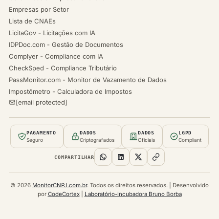
Empresas por Setor
Lista de CNAEs
LicitaGov - Licitações com IA
IDPDoc.com - Gestão de Documentos
Complyer - Compliance com IA
CheckSped - Compliance Tributário
PassMonitor.com - Monitor de Vazamento de Dados
Impostômetro - Calculadora de Impostos
[email protected]
PAGAMENTO
DADOS
DADOS
LGPD
Seguro
Criptografados
Oficiais
Compliant
COMPARTILHAR
© 2026
MonitorCNPJ.com.br
. Todos os direitos reservados. | Desenvolvido
por
CodeCortex
|
Laboratório-incubadora Bruno Borba