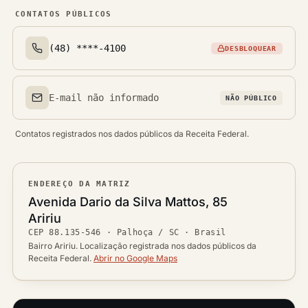
CONTATOS PÚBLICOS
(48) ****-4100
DESBLOQUEAR
Telefone(s)
E-mail não informado
NÃO PÚBLICO
Email(s)
Contatos registrados nos dados públicos da Receita Federal.
ENDEREÇO DA MATRIZ
Logradouro
Avenida Dario da Silva Mattos, 85
Bairro
Aririu
Ver localização no mapa
CEP
88.135-546
·
Palhoça / SC
· Brasil
CEP
Cidade / UF
Bairro Aririu. Localização registrada nos dados públicos da
Receita Federal.
Abrir no Google Maps