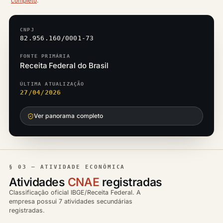
completo
.
CNPJ
82.956.160/0001-73
FONTE PRIMÁRIA
Receita Federal do Brasil
ÚLTIMA ATUALIZAÇÃO
27/04/2026
Ver panorama completo
§ 03 — ATIVIDADE ECONÔMICA
Atividades
CNAE
registradas
Classificação oficial IBGE/Receita Federal. A
empresa possui 7 atividades secundárias
registradas.