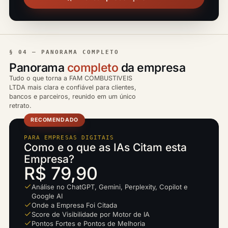
§ 04 — PANORAMA COMPLETO
Panorama
completo
da empresa
Tudo o que torna a FAM COMBUSTIVEIS
LTDA mais clara e confiável para clientes,
bancos e parceiros, reunido em um único
retrato.
RECOMENDADO
PARA EMPRESAS DIGITAIS
Como e o que as IAs Citam esta
Empresa?
R$ 79,90
Análise no ChatGPT, Gemini, Perplexity, Copilot e
Google AI
Onde a Empresa Foi Citada
Score de Visibilidade por Motor de IA
Pontos Fortes e Pontos de Melhoria