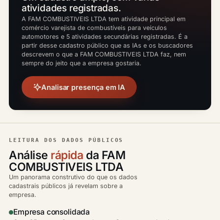
atividades registradas.
A FAM COMBUSTIVEIS LTDA tem atividade principal em
comércio varejista de combustíveis para veículos
automotores e 5 atividades secundárias registradas. É a
partir desse cadastro público que as IAs e os buscadores
descrevem o que a FAM COMBUSTIVEIS LTDA faz, nem
sempre do jeito que a empresa gostaria.
Analisar presença em IA
LEITURA DOS DADOS PÚBLICOS
Análise
rápida
da FAM
COMBUSTIVEIS LTDA
Um panorama construtivo do que os dados
cadastrais públicos já revelam sobre a
empresa.
Empresa consolidada