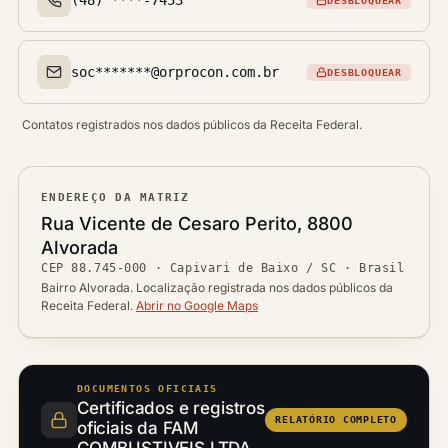
DESBLOQUEAR
Telefone(s)
soc*******@orprocon.com.br
DESBLOQUEAR
Email(s)
Contatos registrados nos dados públicos da Receita Federal.
ENDEREÇO DA MATRIZ
Logradouro
Rua Vicente de Cesaro Perito, 8800
Bairro
Alvorada
Ver localização no mapa
CEP
88.745-000
·
Capivari de Baixo / SC
· Brasil
CEP
Cidade / UF
Bairro Alvorada. Localização registrada nos dados públicos da
Receita Federal.
Abrir no Google Maps
DOCUMENTOS OFICIAIS
Certificados e registros
RELATÓRIO COMPLETO
oficiais da FAM