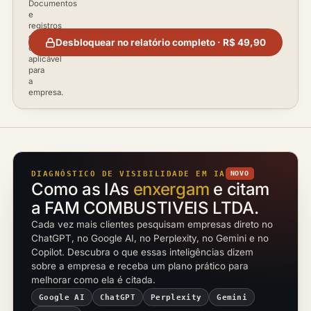
Documentos
e
registros
disponíveis
Desbloquear no relatório completo · R$ 49,90
conforme
aplicável
para
a
empresa.
DIAGNÓSTICO DE VISIBILIDADE EM IA
NOVO
Como as IAs
enxergam
e citam
a FAM COMBUSTIVEIS LTDA.
Cada vez mais clientes pesquisam empresas direto no
ChatGPT, no Google AI, no Perplexity, no Gemini e no
Copilot. Descubra o que essas inteligências dizem
sobre a empresa e receba um plano prático para
melhorar como ela é citada.
Google AI
ChatGPT
Perplexity
Gemini