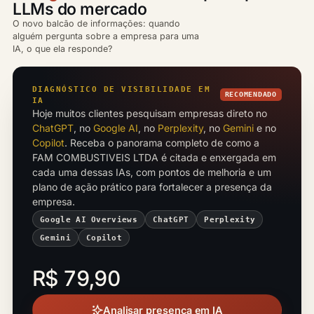
LLMs do mercado
O novo balcão de informações: quando
alguém pergunta sobre a empresa para uma
IA, o que ela responde?
DIAGNÓSTICO DE VISIBILIDADE EM
RECOMENDADO
IA
Hoje muitos clientes pesquisam empresas direto no
ChatGPT
, no
Google AI
, no
Perplexity
, no
Gemini
e no
Copilot
. Receba o panorama completo de como a
FAM COMBUSTIVEIS LTDA é citada e enxergada em
cada uma dessas IAs, com pontos de melhoria e um
plano de ação prático para fortalecer a presença da
empresa.
Google AI Overviews
ChatGPT
Perplexity
Gemini
Copilot
R$ 79,90
Analisar presença em IA