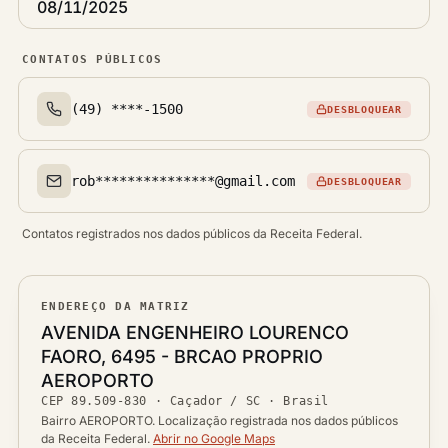
08/11/2025
CONTATOS PÚBLICOS
(49) ****-1500
DESBLOQUEAR
Telefone(s)
rob***************@gmail.com
DESBLOQUEAR
Email(s)
Contatos registrados nos dados públicos da Receita Federal.
ENDEREÇO DA MATRIZ
Logradouro
AVENIDA ENGENHEIRO LOURENCO
FAORO, 6495 - BRCAO PROPRIO
Bairro
AEROPORTO
Ver localização no mapa
CEP
89.509-830
·
Caçador / SC
· Brasil
CEP
Cidade / UF
Bairro AEROPORTO. Localização registrada nos dados públicos
da Receita Federal.
Abrir no Google Maps