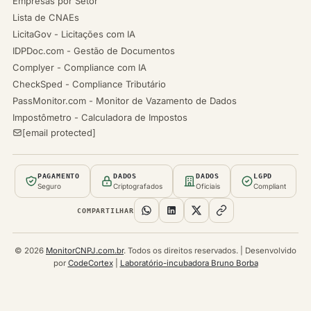
Empresas por Setor
Lista de CNAEs
LicitaGov - Licitações com IA
IDPDoc.com - Gestão de Documentos
Complyer - Compliance com IA
CheckSped - Compliance Tributário
PassMonitor.com - Monitor de Vazamento de Dados
Impostômetro - Calculadora de Impostos
[email protected]
PAGAMENTO
DADOS
DADOS
LGPD
Seguro
Criptografados
Oficiais
Compliant
COMPARTILHAR
© 2026
MonitorCNPJ.com.br
. Todos os direitos reservados. | Desenvolvido
por
CodeCortex
|
Laboratório-incubadora Bruno Borba