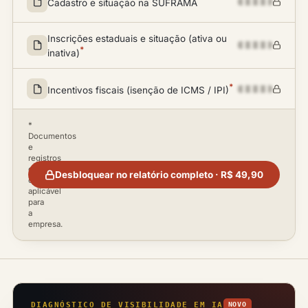
Cadastro e situação na SUFRAMA
Inscrições estaduais e situação (ativa ou
*
inativa)
*
Incentivos fiscais (isenção de ICMS / IPI)
*
Documentos
e
registros
disponíveis
Desbloquear no relatório completo · R$ 49,90
conforme
aplicável
para
a
empresa.
DIAGNÓSTICO DE VISIBILIDADE EM IA
NOVO