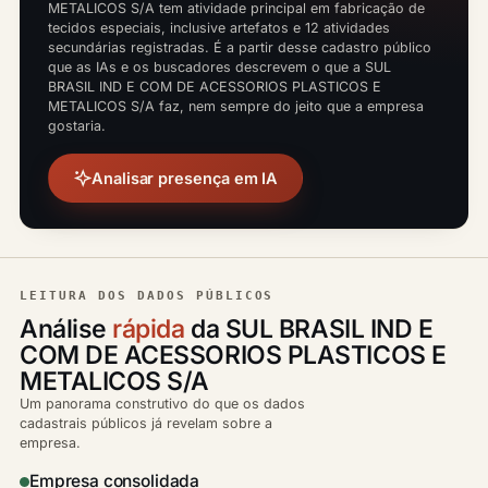
METALICOS S/A tem atividade principal em fabricação de
tecidos especiais, inclusive artefatos e 12 atividades
secundárias registradas. É a partir desse cadastro público
que as IAs e os buscadores descrevem o que a SUL
BRASIL IND E COM DE ACESSORIOS PLASTICOS E
METALICOS S/A faz, nem sempre do jeito que a empresa
gostaria.
Analisar presença em IA
LEITURA DOS DADOS PÚBLICOS
Análise
rápida
da SUL BRASIL IND E
COM DE ACESSORIOS PLASTICOS E
METALICOS S/A
Um panorama construtivo do que os dados
cadastrais públicos já revelam sobre a
empresa.
Empresa consolidada