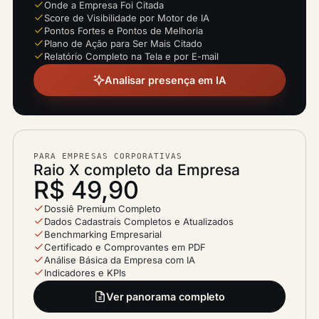
Onde a Empresa Foi Citada
Score de Visibilidade por Motor de IA
Pontos Fortes e Pontos de Melhoria
Plano de Ação para Ser Mais Citado
Relatório Completo na Tela e por E-mail
Analisar presença em IA
PARA EMPRESAS CORPORATIVAS
Raio X completo da Empresa
R$ 49,90
Dossiê Premium Completo
Dados Cadastrais Completos e Atualizados
Benchmarking Empresarial
Certificado e Comprovantes em PDF
Análise Básica da Empresa com IA
Indicadores e KPIs
Ver panorama completo