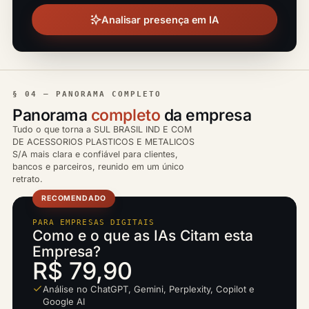
Analisar presença em IA
§ 04 — PANORAMA COMPLETO
Panorama
completo
da empresa
Tudo o que torna a SUL BRASIL IND E COM
DE ACESSORIOS PLASTICOS E METALICOS
S/A mais clara e confiável para clientes,
bancos e parceiros, reunido em um único
retrato.
RECOMENDADO
PARA EMPRESAS DIGITAIS
Como e o que as IAs Citam esta
Empresa?
R$ 79,90
Análise no ChatGPT, Gemini, Perplexity, Copilot e
Google AI