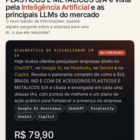
pela
Inteligência Artificial
e as
principais LLMs do mercado
O novo balcão de informações: quando
alguém pergunta sobre a empresa para uma
IA, o que ela responde?
DIAGNÓSTICO DE VISIBILIDADE EM
RECOMENDADO
IA
Hoje muitos clientes pesquisam empresas direto no
ChatGPT
, no
Google AI
, no
Perplexity
, no
Gemini
e no
Copilot
. Receba o panorama completo de como a SUL
BRASIL IND E COM DE ACESSORIOS PLASTICOS E
METALICOS S/A é citada e enxergada em cada uma
dessas IAs, com pontos de melhoria e um plano de
ação prático para fortalecer a presença da empresa.
Google AI Overviews
ChatGPT
Perplexity
Gemini
Copilot
R$ 79,90