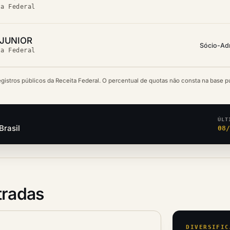
ta Federal
 JUNIOR
Sócio-Ad
ta Federal
egistros públicos da Receita Federal. O percentual de quotas não consta na base p
ÚLT
Brasil
08
tradas
DIVERSIFIC