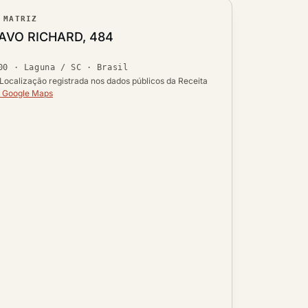
 MATRIZ
ouro
AVO RICHARD, 484
Ver localização no mapa
00
·
Laguna / SC
· Brasil
 UF
Localização registrada nos dados públicos da Receita
o Google Maps