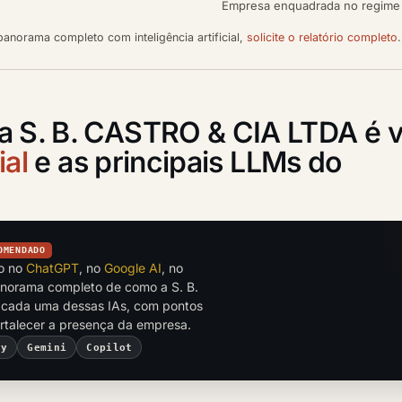
Empresa enquadrada no regime s
anorama completo com inteligência artificial,
solicite o relatório completo
.
a S. B. CASTRO & CIA LTDA é v
ial
e as principais LLMs do
OMENDADO
to no
ChatGPT
, no
Google AI
, no
anorama completo de como a S. B.
cada uma dessas IAs, com pontos
ortalecer a presença da empresa.
ty
Gemini
Copilot