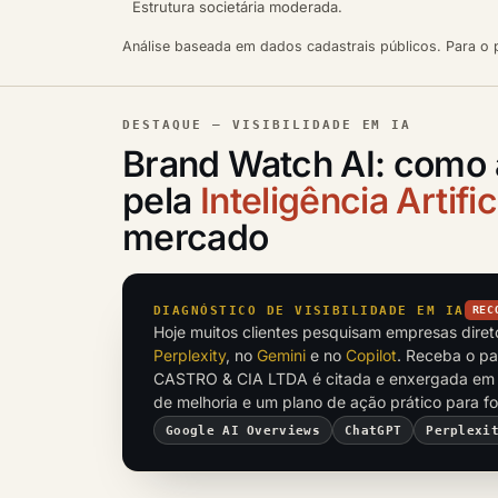
Estrutura societária moderada.
Análise baseada em dados cadastrais públicos. Para o p
DESTAQUE — VISIBILIDADE EM IA
Brand Watch AI: como 
pela
Inteligência Artific
mercado
DIAGNÓSTICO DE VISIBILIDADE EM IA
REC
Hoje muitos clientes pesquisam empresas dire
Perplexity
, no
Gemini
e no
Copilot
. Receba o p
CASTRO & CIA LTDA é citada e enxergada em 
de melhoria e um plano de ação prático para f
Google AI Overviews
ChatGPT
Perplexi