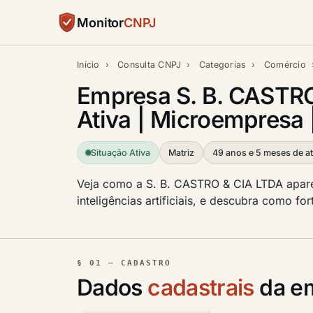
Monitor
CNPJ
Início
›
Consulta CNPJ
›
Categorias
›
Comércio
Empresa S. B. CASTR
Ativa | Microempresa 
Situação Ativa
Matriz
49 anos e 5 meses de at
Veja como a S. B. CASTRO & CIA LTDA apare
inteligências artificiais, e descubra como f
§ 01 — CADASTRO
Dados
cadastrais
da em