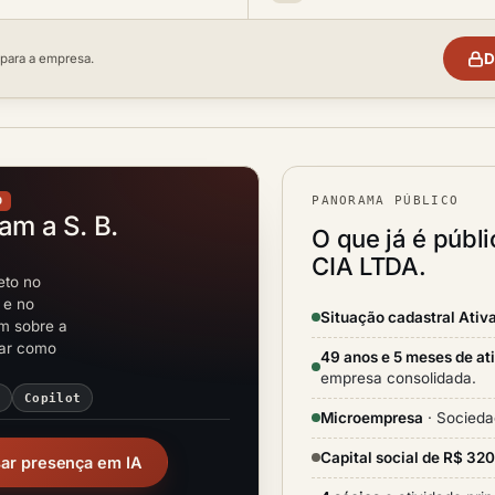
D
 para a empresa.
PANORAMA PÚBLICO
O
am a S. B.
O que já é públ
CIA LTDA.
eto no
 e no
Situação cadastral Ativ
em sobre a
rar como
49 anos e 5 meses de at
empresa consolidada.
i
Copilot
Microempresa
· Socieda
Capital social de R$ 32
sar presença em IA