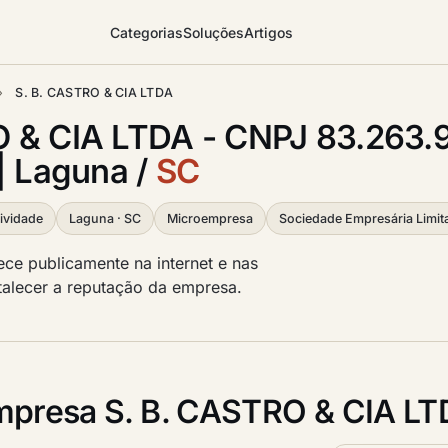
Categorias
Soluções
Artigos
›
S. B. CASTRO & CIA LTDA
O & CIA LTDA - CNPJ 83.263
| Laguna /
SC
ividade
Laguna · SC
Microempresa
Sociedade Empresária Limit
ce publicamente na internet e nas
ortalecer a reputação da empresa.
presa S. B. CASTRO & CIA L