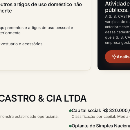
Atividade
outros artigos de uso doméstico não
públicos.
mente
A S. B. CASTR
varejista de 
anteriormente 
quipamentos e artigos de uso pessoal e
desse cadastr
teriormente
que a S. B. C
empresa gosta
 vestuário e acessórios
Analis
. CASTRO & CIA LTDA
Capital social: R$ 320.000
nstra estabilidade operacional.
Classificação por capital: Média
Optante do Simples Nacion