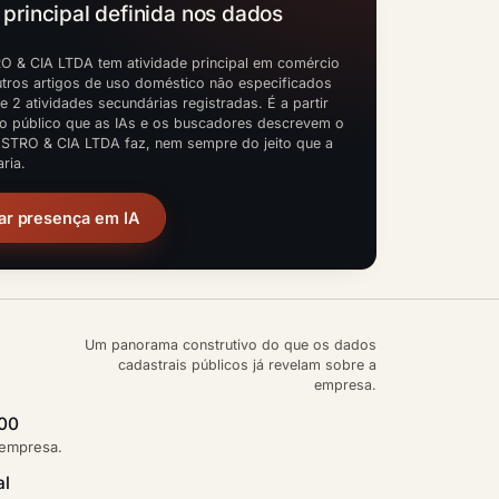
 principal definida nos dados
O & CIA LTDA tem atividade principal em comércio
outros artigos de uso doméstico não especificados
e 2 atividades secundárias registradas. É a partir
o público que as IAs e os buscadores descrevem o
ASTRO & CIA LTDA faz, nem sempre do jeito que a
ria.
ar presença em IA
Um panorama construtivo do que os dados
cadastrais públicos já revelam sobre a
empresa.
,00
 empresa.
al