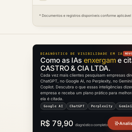
* Documentos e registros disponíveis conforme aplicável
DIAGNÓSTICO DE VISIBILIDADE EM IA
NOV
Como as IAs
enxergam
e cit
CASTRO & CIA LTDA.
Cada vez mais clientes pesquisam empresas dir
ChatGPT, no Google AI, no Perplexity, no Gemini
Copilot. Descubra o que essas inteligências diz
empresa e receba um plano prático para melho
ela é citada.
Google AI
ChatGPT
Perplexity
Gemin
R$ 79,90
Anali
diagnóstico completo