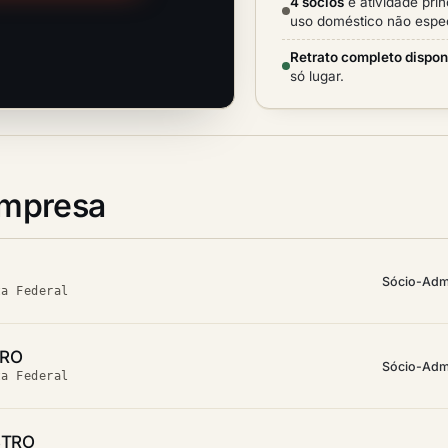
4 sócios
e atividade prin
uso doméstico não espec
Retrato completo dispon
só lugar.
empresa
Sócio-Adm
ta Federal
TRO
Sócio-Adm
ta Federal
STRO