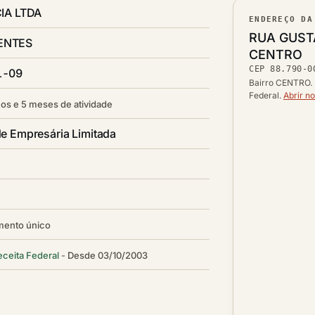
CIA LTDA
ENDEREÇO DA
Lograd
RUA GUST
ENTES
Bairro
CENTRO
CEP
88.790-0
CEP
1-09
Cidade /
Bairro CENTRO. 
Federal.
Abrir n
os e 5 meses de atividade
e Empresária Limitada
mento único
eceita Federal
Desde 03/10/2003