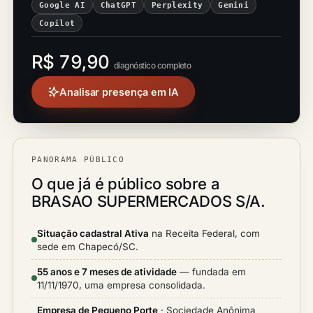
Google AI
ChatGPT
Perplexity
Gemini
Copilot
R$ 79,90
diagnóstico completo
Analisar presença em IA
PANORAMA PÚBLICO
O que já é público sobre a
BRASAO SUPERMERCADOS S/A.
Situação cadastral Ativa
na Receita Federal, com
sede em Chapecó/SC.
55 anos e 7 meses de atividade
— fundada em
11/11/1970, uma empresa consolidada.
Empresa de Pequeno Porte
· Sociedade Anônima