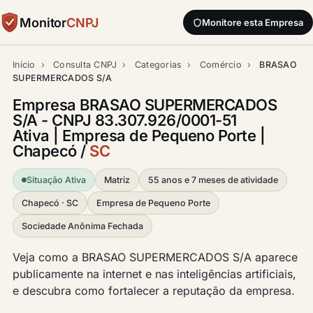
Monitor
CNPJ
Monitore esta Empresa
Início
›
Consulta CNPJ
›
Categorias
›
Comércio
›
BRASAO
SUPERMERCADOS S/A
Empresa BRASAO SUPERMERCADOS
S/A - CNPJ 83.307.926/0001-51
Ativa | Empresa de Pequeno Porte |
Chapecó /
SC
Situação Ativa
Matriz
55 anos e 7 meses de atividade
Chapecó · SC
Empresa de Pequeno Porte
Sociedade Anônima Fechada
Veja como a BRASAO SUPERMERCADOS S/A aparece
publicamente na internet e nas inteligências artificiais,
e descubra como fortalecer a reputação da empresa.