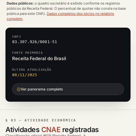
Dados públicos:
o quadro societário é exibido conforme os registros
públicos da Receita Federal. O percentual de quotas não consta na base
pública para este CNPJ.
Dados completos dos sócios no relatório
completo
.
CNPJ
83.307.926/0001-51
FONTE PRIMÁRIA
Receita Federal do Brasil
ÚLTIMA ATUALIZAÇÃO
08/11/2025
Ver panorama completo
§ 03 — ATIVIDADE ECONÔMICA
Atividades
CNAE
registradas
Classificação oficial IBGE/Receita Federal. A