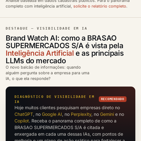
Análise baseada em dados cadastrais públicos. Para o panorama
completo com inteligência artificial,
solicite o relatório completo
.
DESTAQUE — VISIBILIDADE EM IA
Brand Watch AI: como a BRASAO
SUPERMERCADOS S/A é vista pela
Inteligência Artificial
e as principais
LLMs do mercado
O novo balcão de informações: quando
alguém pergunta sobre a empresa para uma
IA, o que ela responde?
DIAGNÓSTICO DE VISIBILIDADE EM
RECOMENDADO
IA
Hoje muitos clientes pesquisam empresas direto no
ChatGPT
, no
Google AI
, no
Perplexity
, no
Gemini
e no
Copilot
. Receba o panorama completo de como a
BRASAO SUPERMERCADOS S/A é citada e
enxergada em cada uma dessas IAs, com pontos de
melhoria e um plano de ação prático para fortalecer a