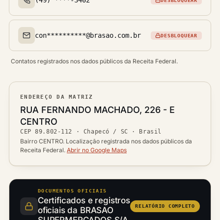
DESBLOQUEAR
Telefone(s)
con**********@brasao.com.br
DESBLOQUEAR
Email(s)
Contatos registrados nos dados públicos da Receita Federal.
ENDEREÇO DA MATRIZ
Logradouro
RUA FERNANDO MACHADO, 226 - E
Bairro
CENTRO
Ver localização no mapa
CEP
89.802-112
·
Chapecó / SC
· Brasil
CEP
Cidade / UF
Bairro CENTRO. Localização registrada nos dados públicos da
Receita Federal.
Abrir no Google Maps
DOCUMENTOS OFICIAIS
Certificados e registros
RELATÓRIO COMPLETO
oficiais da BRASAO