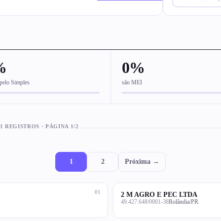
%
0%
pelo Simples
são MEI
1 REGISTROS · PÁGINA 1/2
1
2
Próxima →
01
2 M AGRO E PEC LTDA
49.427.648/0001-38
Rolândia/PR