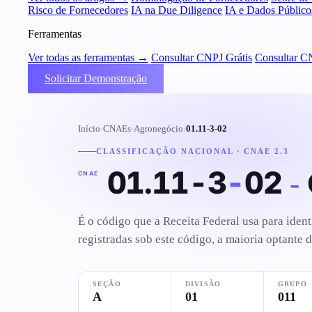
Risco de Fornecedores
IA na Due Diligence
IA e Dados Público
Ferramentas
Ver todas as ferramentas →
Consultar CNPJ Grátis
Consultar C
Solicitar Demonstração
Início
›
CNAEs
›
Agronegócio
›
01.11-3-02
CLASSIFICAÇÃO NACIONAL · CNAE 2.3
01.11-3
-
02
-
CNAE
É o código que a Receita Federal usa para iden
registradas sob este código, a maioria optante 
SEÇÃO
DIVISÃO
GRUPO
A
01
011