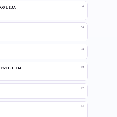
04
OS LTDA
06
08
10
ENTO LTDA
12
14