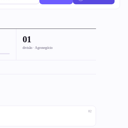
01
divisão · Agronegócio
02