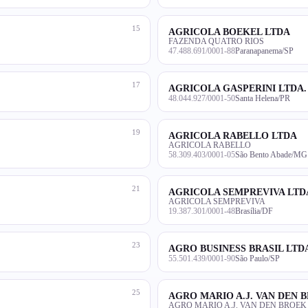
15
AGRICOLA BOEKEL LTDA
FAZENDA QUATRO RIOS
47.488.691/0001-88
Paranapanema/SP
17
AGRICOLA GASPERINI LTDA.
48.044.927/0001-50
Santa Helena/PR
19
AGRICOLA RABELLO LTDA
AGRICOLA RABELLO
58.309.403/0001-05
São Bento Abade/MG
21
AGRICOLA SEMPREVIVA LTD
AGRICOLA SEMPREVIVA
19.387.301/0001-48
Brasília/DF
23
AGRO BUSINESS BRASIL LTD
55.501.439/0001-90
São Paulo/SP
25
AGRO MARIO A.J. VAN DEN 
AGRO MARIO A.J. VAN DEN BROEK