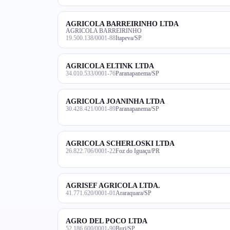
AGRICOLA BARREIRINHO LTDA
AGRICOLA BARREIRINHO
19.500.138/0001-88
Itapeva/SP
AGRICOLA ELTINK LTDA
34.010.533/0001-76
Paranapanema/SP
AGRICOLA JOANINHA LTDA
30.428.421/0001-89
Paranapanema/SP
AGRICOLA SCHERLOSKI LTDA
26.822.706/0001-22
Foz do Iguaçu/PR
AGRISEF AGRICOLA LTDA.
41.771.620/0001-01
Araraquara/SP
AGRO DEL POCO LTDA
52.186.600/0001-90
Buri/SP