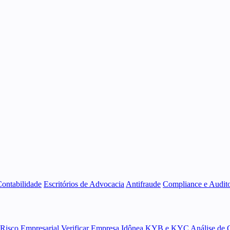
Contabilidade
Escritórios de Advocacia
Antifraude
Compliance e Audito
 Risco Empresarial
Verificar Empresa Idônea
KYB e KYC
Análise de 