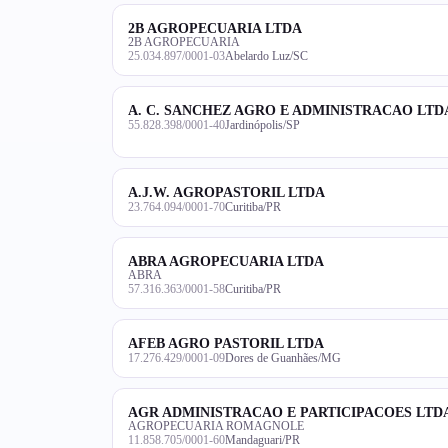
2B AGROPECUARIA LTDA
2B AGROPECUARIA
25.034.897/0001-03
Abelardo Luz/SC
A. C. SANCHEZ AGRO E ADMINISTRACAO LTD
55.828.398/0001-40
Jardinópolis/SP
A.J.W. AGROPASTORIL LTDA
23.764.094/0001-70
Curitiba/PR
ABRA AGROPECUARIA LTDA
ABRA
57.316.363/0001-58
Curitiba/PR
AFEB AGRO PASTORIL LTDA
17.276.429/0001-09
Dores de Guanhães/MG
AGR ADMINISTRACAO E PARTICIPACOES LTD
AGROPECUARIA ROMAGNOLE
11.858.705/0001-60
Mandaguari/PR