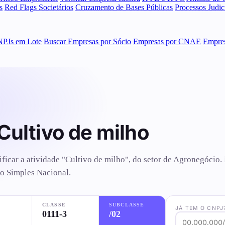
s
Red Flags Societários
Cruzamento de Bases Públicas
Processos Judi
NPJs em Lote
Buscar Empresas por Sócio
Empresas por CNAE
Empres
Cultivo de milho
tificar a atividade "Cultivo de milho", do setor de Agronegóc
do Simples Nacional.
CLASSE
SUBCLASSE
JÁ TEM O CNPJ
0111-3
/02