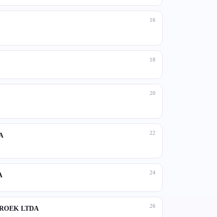
16
18
20
22
A
24
A
26
BROEK LTDA