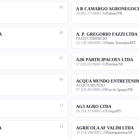
03
A R CAMARGO AGRONEGOCI
34.801.371/0001-94
Palmas/PR
05
A
A. P. GREGORIO FAZZI LTDA
FAZZI COMERCIO
52.138.106/0001-50
Santa Terezinha/MT
07
A2R PARTICIPACOES LTDA
57.628.652/0001-92
Pereiras/SP
09
ACQUA MUNDO ENTRETENIM
ACQUA MUNDO
07.529.493/0001-09
Foz do Iguaçu/PR
11
AG3 AGRO LTDA
26.314.323/0001-43
Uruçuí/PI
13
A
AGRICOLA AF VALIM LTDA
33.134.186/0001-20
Paranapanema/SP