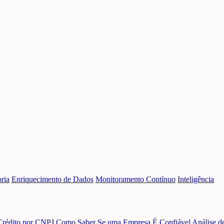
ria
Enriquecimento de Dados
Monitoramento Contínuo
Inteligência
Crédito por CNPJ
Como Saber Se uma Empresa É Confiável
Análise d