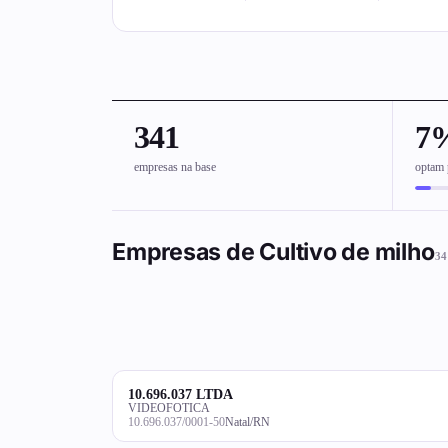
341
7
empresas na base
optam 
Empresas de Cultivo de milho
34
10.696.037 LTDA
VIDEOFOTICA
10.696.037/0001-50
Natal/RN