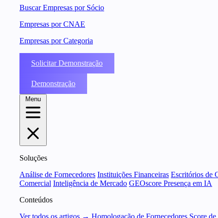
Buscar Empresas por Sócio
Empresas por CNAE
Empresas por Categoria
Solicitar Demonstração
Demonstração
Menu
Soluções
Análise de Fornecedores
Instituições Financeiras
Escritórios de 
Comercial
Inteligência de Mercado
GEOscore Presença em IA
Conteúdos
Ver todos os artigos →
Homologação de Fornecedores
Score de