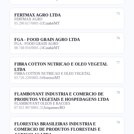
75
FERTMAX AGRO LTDA
FERTMAX AGRO
05.290.617/0001-02
Cuiabá/MT
76
FGA - FOOD GRAIN AGRO LTDA
FGA - FOOD GRAIN AGRO
00.748.916/0001-24
Cuiabá/MT
77
FIBRA COTTON NUTRICAO E OLEO VEGETAL
LTDA
FIBRA COTTON NUTRICAO E OLEO VEGETAL
03.726.229/0001-04
Sorriso/MT
78
FLAMBOYANT INDUSTRIA E COMERCIO DE
PRODUTOS VEGETAIS E HOSPEDAGENS LTDA
FLAMBOYANT OLEOS E RACOES
07.921.907/0001-32
Ariquemes/RO
79
FLORESTAS BRASILEIRAS INDUSTRIA E
COMERCIO DE PRODUTOS FLORESTAIS E