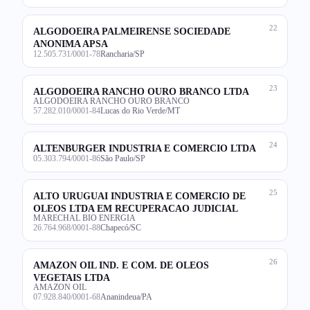
22
ALGODOEIRA PALMEIRENSE SOCIEDADE
ANONIMA APSA
12.505.731/0001-78
Rancharia/SP
23
ALGODOEIRA RANCHO OURO BRANCO LTDA
ALGODOEIRA RANCHO OURO BRANCO
57.282.010/0001-84
Lucas do Rio Verde/MT
24
ALTENBURGER INDUSTRIA E COMERCIO LTDA
05.303.794/0001-86
São Paulo/SP
25
ALTO URUGUAI INDUSTRIA E COMERCIO DE
OLEOS LTDA EM RECUPERACAO JUDICIAL
MARECHAL BIO ENERGIA
26.764.968/0001-88
Chapecó/SC
26
AMAZON OIL IND. E COM. DE OLEOS
VEGETAIS LTDA
AMAZON OIL
07.928.840/0001-68
Ananindeua/PA