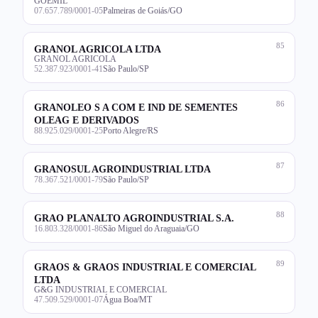
GOEMIL
07.657.789/0001-05
Palmeiras de Goiás/GO
85
GRANOL AGRICOLA LTDA
GRANOL AGRICOLA
52.387.923/0001-41
São Paulo/SP
86
GRANOLEO S A COM E IND DE SEMENTES
OLEAG E DERIVADOS
88.925.029/0001-25
Porto Alegre/RS
87
GRANOSUL AGROINDUSTRIAL LTDA
78.367.521/0001-79
São Paulo/SP
88
GRAO PLANALTO AGROINDUSTRIAL S.A.
16.803.328/0001-86
São Miguel do Araguaia/GO
89
GRAOS & GRAOS INDUSTRIAL E COMERCIAL
LTDA
G&G INDUSTRIAL E COMERCIAL
47.509.529/0001-07
Água Boa/MT