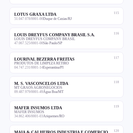
115
LOTUS GRAXA LTDA
51.047.078/0001-00
Duque de Caxias/RJ
116
LOUIS DREYFUS COMPANY BRASIL S.A.
LOUIS DREYFUS COMPANY BRASIL
47.067.525/0001-08
São Paulo/SP
117
LOURIVAL BEZERRA FREITAS
PRODUTOS DE LIMPEZA RETIRO
04.747.231/0001-14
Esperantina/PI
118
M. S. VASCONCELOS LTDA
MT GRAOS AGRONEGOCIOS
09.487.979/0001-49
Água Boa/MT
119
MAFER INSUMOS LTDA
MAFER INSUMOS
34.862.406/0001-03
Ariquemes/RO
120
MAIA & CALHEIROS INDUSTRIA E COMERCIO