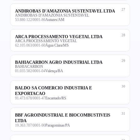
27
ANDIROBAS D'AMAZONIA SUSTENTAVEL LTDA
ANDIROBAS D'AMAZONIA SUSTENTAVEL
53.880.122/0001-86
Autazes/AM
28
ARCA PROCESSAMENTO VEGETAL LTDA
ARCA PROCESSAMENTO VEGETAL
62.105.063/0001-60
Água Clara/MS
29
BAHIACARBON AGRO INDUSTRIAL LTDA
BAHIACARBON
01.035.582/0001-04
Valença/BA
30
BALDO SA COMERCIO INDUSTRIA E
EXPORTACAO
91.473.678/0001-47
Encantado/RS
31
BBF AGROINDUSTRIAL E BIOCOMBUSTIVEIS
LTDA
19.363.707/0001-90
Paragominas/PA