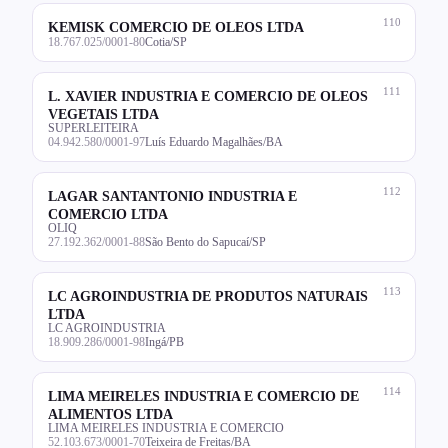
110
KEMISK COMERCIO DE OLEOS LTDA
18.767.025/0001-80
Cotia/SP
111
L. XAVIER INDUSTRIA E COMERCIO DE OLEOS
VEGETAIS LTDA
SUPERLEITEIRA
04.942.580/0001-97
Luís Eduardo Magalhães/BA
112
LAGAR SANTANTONIO INDUSTRIA E
COMERCIO LTDA
OLIQ
27.192.362/0001-88
São Bento do Sapucaí/SP
113
LC AGROINDUSTRIA DE PRODUTOS NATURAIS
LTDA
LC AGROINDUSTRIA
18.909.286/0001-98
Ingá/PB
114
LIMA MEIRELES INDUSTRIA E COMERCIO DE
ALIMENTOS LTDA
LIMA MEIRELES INDUSTRIA E COMERCIO
52.103.673/0001-70
Teixeira de Freitas/BA