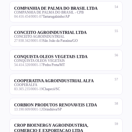
54
COMPANHIA DE PALMA DO BRASIL LTDA
COMPANHIA DE PALMA DO BRASIL - CPB
04.416.454/0001-07
Tartarugalzinho/AP
55
CONCEITO AGROINDUSTRIAL LTDA
CONCEITO AGROINDUSTRIAL
27.938.342/0001-03
São João da Paraúna/GO
56
CONQUISTA OLEOS VEGETAIS LTDA
CONQUISTA OLEOS VEGETAIS
54.414.320/0001-17
Pedra Preta/MT
57
COOPERATIVA AGROINDUSTRIAL ALFA
COOPERALFA
83.305.235/0001-19
Chapecó/SC
58
CORBION PRODUTOS RENOVAVEIS LTDA
13.190.609/0001-12
Orindiúva/SP
59
CROP BIOENERGY AGROINDUSTRIA,
COMERCIO E EXPORTACAO LTDA