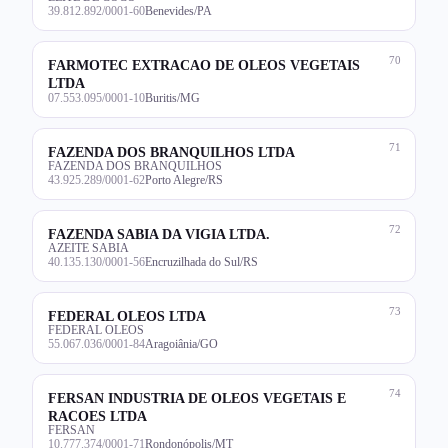
39.812.892/0001-60
Benevides/PA
70
FARMOTEC EXTRACAO DE OLEOS VEGETAIS
LTDA
07.553.095/0001-10
Buritis/MG
71
FAZENDA DOS BRANQUILHOS LTDA
FAZENDA DOS BRANQUILHOS
43.925.289/0001-62
Porto Alegre/RS
72
FAZENDA SABIA DA VIGIA LTDA.
AZEITE SABIA
40.135.130/0001-56
Encruzilhada do Sul/RS
73
FEDERAL OLEOS LTDA
FEDERAL OLEOS
55.067.036/0001-84
Aragoiânia/GO
74
FERSAN INDUSTRIA DE OLEOS VEGETAIS E
RACOES LTDA
FERSAN
10.777.374/0001-71
Rondonópolis/MT