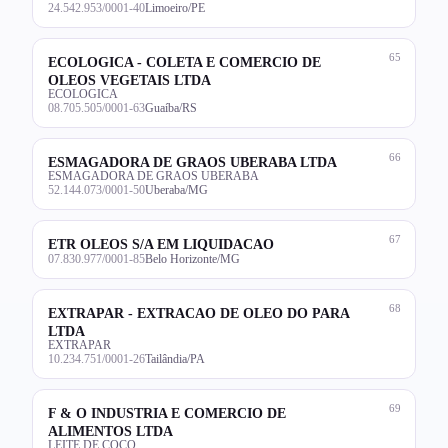
24.542.953/0001-40
Limoeiro/PE
65
ECOLOGICA - COLETA E COMERCIO DE
OLEOS VEGETAIS LTDA
ECOLOGICA
08.705.505/0001-63
Guaíba/RS
66
ESMAGADORA DE GRAOS UBERABA LTDA
ESMAGADORA DE GRAOS UBERABA
52.144.073/0001-50
Uberaba/MG
67
ETR OLEOS S/A EM LIQUIDACAO
07.830.977/0001-85
Belo Horizonte/MG
68
EXTRAPAR - EXTRACAO DE OLEO DO PARA
LTDA
EXTRAPAR
10.234.751/0001-26
Tailândia/PA
69
F & O INDUSTRIA E COMERCIO DE
ALIMENTOS LTDA
LEITE DE COCO