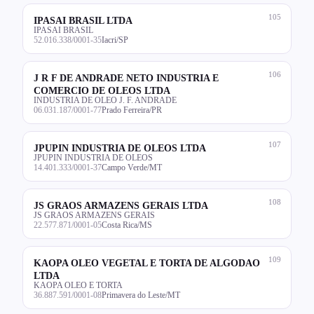
105
IPASAI BRASIL LTDA
IPASAI BRASIL
52.016.338/0001-35
Iacri/SP
106
J R F DE ANDRADE NETO INDUSTRIA E
COMERCIO DE OLEOS LTDA
INDUSTRIA DE OLEO J. F. ANDRADE
06.031.187/0001-77
Prado Ferreira/PR
107
JPUPIN INDUSTRIA DE OLEOS LTDA
JPUPIN INDUSTRIA DE OLEOS
14.401.333/0001-37
Campo Verde/MT
108
JS GRAOS ARMAZENS GERAIS LTDA
JS GRAOS ARMAZENS GERAIS
22.577.871/0001-05
Costa Rica/MS
109
KAOPA OLEO VEGETAL E TORTA DE ALGODAO
LTDA
KAOPA OLEO E TORTA
36.887.591/0001-08
Primavera do Leste/MT