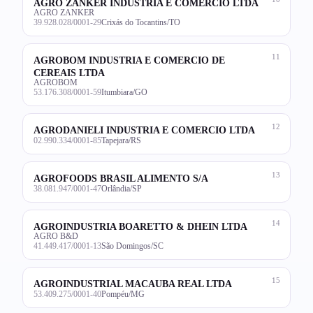
AGRO ZANKER INDUSTRIA E COMERCIO LTDA
AGRO ZANKER
39.928.028/0001-29
Crixás do Tocantins/TO
11
AGROBOM INDUSTRIA E COMERCIO DE
CEREAIS LTDA
AGROBOM
53.176.308/0001-59
Itumbiara/GO
12
AGRODANIELI INDUSTRIA E COMERCIO LTDA
02.990.334/0001-85
Tapejara/RS
13
AGROFOODS BRASIL ALIMENTO S/A
38.081.947/0001-47
Orlândia/SP
14
AGROINDUSTRIA BOARETTO & DHEIN LTDA
AGRO B&D
41.449.417/0001-13
São Domingos/SC
15
AGROINDUSTRIAL MACAUBA REAL LTDA
53.409.275/0001-40
Pompéu/MG