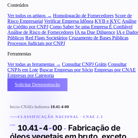
Conteúdos
Ver todos os artigos →
Homologação de Fornecedores
Score de
Risco Empresarial
Verificar Empresa Idônea
KYB e KYC
Análise
de Crédito por CNPJ
Como Saber Se uma Empresa É Confiável
Análise de Risco de Fornecedores
IA na Due Diligence
IA e Dado
Públicos
Red Flags Societários
Cruzamento de Bases Públicas
Processos Judiciais por CNPJ
Ferramentas
Ver todas as ferramentas →
Consultar CNPJ Grátis
Consultar
CNPJs em Lote
Buscar Empresas por Sócio
Empresas por CNAE
Empresas por Categoria
Solicitar Demonstração
Início
›
CNAEs
›
Indústria
›
10.41-4-00
CLASSIFICAÇÃO NACIONAL · CNAE 2.3
Fabricação de
10.41-4
-
00
-
CNAE
óleos vegetais em bruto, exceto