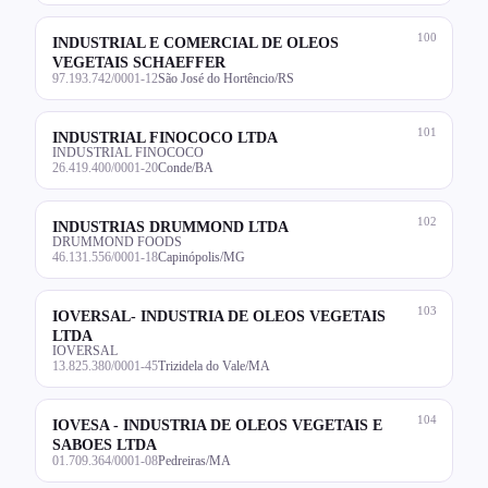
100
INDUSTRIAL E COMERCIAL DE OLEOS
VEGETAIS SCHAEFFER
97.193.742/0001-12
São José do Hortêncio/RS
101
INDUSTRIAL FINOCOCO LTDA
INDUSTRIAL FINOCOCO
26.419.400/0001-20
Conde/BA
102
INDUSTRIAS DRUMMOND LTDA
DRUMMOND FOODS
46.131.556/0001-18
Capinópolis/MG
103
IOVERSAL- INDUSTRIA DE OLEOS VEGETAIS
LTDA
IOVERSAL
13.825.380/0001-45
Trizidela do Vale/MA
104
IOVESA - INDUSTRIA DE OLEOS VEGETAIS E
SABOES LTDA
01.709.364/0001-08
Pedreiras/MA