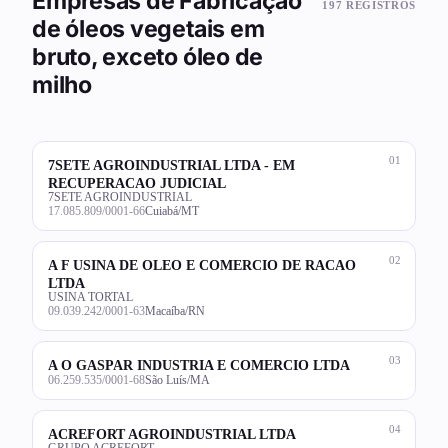
Empresas de Fabricação
197 REGISTROS
de óleos vegetais em
bruto, exceto óleo de
milho
01
7SETE AGROINDUSTRIAL LTDA - EM
RECUPERACAO JUDICIAL
7SETE AGROINDUSTRIAL
17.085.809/0001-66
Cuiabá/MT
02
A F USINA DE OLEO E COMERCIO DE RACAO
LTDA
USINA TORTAL
09.039.242/0001-63
Macaíba/RN
03
A O GASPAR INDUSTRIA E COMERCIO LTDA
06.259.535/0001-68
São Luís/MA
04
ACREFORT AGROINDUSTRIAL LTDA
GRUPO ACREFORT