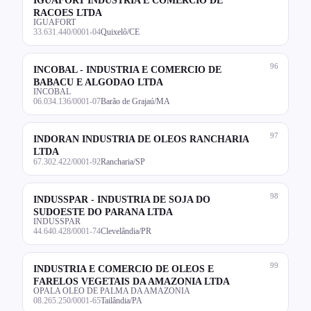
RACOES LTDA
IGUAFORT
33.631.440/0001-04
Quixelô/CE
96
INCOBAL - INDUSTRIA E COMERCIO DE
BABACU E ALGODAO LTDA
INCOBAL
06.034.136/0001-07
Barão de Grajaú/MA
97
INDORAN INDUSTRIA DE OLEOS RANCHARIA
LTDA
67.302.422/0001-92
Rancharia/SP
98
INDUSSPAR - INDUSTRIA DE SOJA DO
SUDOESTE DO PARANA LTDA
INDUSSPAR
44.640.428/0001-74
Clevelândia/PR
99
INDUSTRIA E COMERCIO DE OLEOS E
FARELOS VEGETAIS DA AMAZONIA LTDA
OPALA OLEO DE PALMA DA AMAZONIA
08.265.250/0001-65
Tailândia/PA