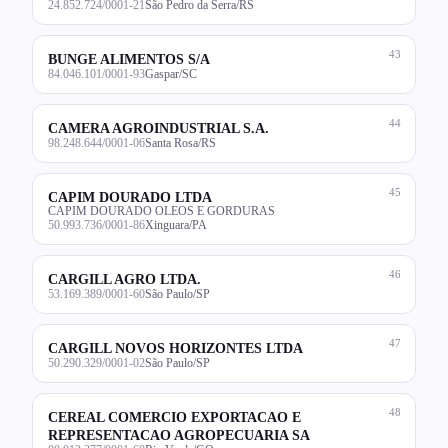
24.852.724/0001-21
São Pedro da Serra/RS
43
BUNGE ALIMENTOS S/A
84.046.101/0001-93
Gaspar/SC
44
CAMERA AGROINDUSTRIAL S.A.
98.248.644/0001-06
Santa Rosa/RS
45
CAPIM DOURADO LTDA
CAPIM DOURADO OLEOS E GORDURAS
50.993.736/0001-86
Xinguara/PA
46
CARGILL AGRO LTDA.
53.169.389/0001-60
São Paulo/SP
47
CARGILL NOVOS HORIZONTES LTDA
50.290.329/0001-02
São Paulo/SP
48
CEREAL COMERCIO EXPORTACAO E
REPRESENTACAO AGROPECUARIA SA