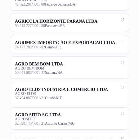
48.822.201/0001-09
Feira de Santana/BA
05
AGRICOLA HORIZONTE PARANA LTDA
50.515.727/0001-80
Paranavaí/PR
06
AGRIMEX IMPORTACAO E EXPORTACAO LTDA
74.177.700/0001-92
Cambé/PR
07
AGRO BEM BOM LTDA
AGRO BEM BOM
50.041.686/0001-37
Santana/BA
08
AGRO ELOS INDUSTRIA E COMERCIO LTDA
AGRO ELOS
37.494.887/0001-21
Cuiabá/MT
09
AGRO SITIO SG LTDA
AGROSITIO
52.599.140/0001-21
Antônio Carlos/MG
10