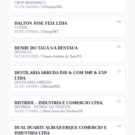
CROP BIOENERGY
52.158.384/0001-79
Uberaba/MG
60
DALTON JOSE FEIX LTDA
J J FEIX
44.097.679/0001-54
Sinop/MT
61
DENDE DO TAUA S/A DENTAUA
DENTAUA
04.719.951/0001-76
Santo Antônio do Tauá/PA
62
DESTILARIA ARRUDA IND & COM IMP & EXP
LTDA
DESTILARIA ARRUDA
22.595.168/0001-20
Berizal/MG
63
DISTRIOL - INDUSTRIA E COMERCIO LTDA.
DISTRIOL - EXTRACAO VEGETAL.
16.935.723/0001-12
Bom Jesus dos Perdões/SP
64
DUAL DUARTE ALBUQUERQUE COMERCIO E
INDUSTRIA LTDA