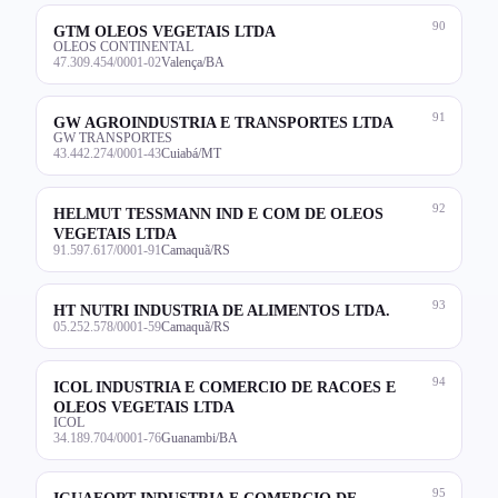
90
GTM OLEOS VEGETAIS LTDA
OLEOS CONTINENTAL
47.309.454/0001-02
Valença/BA
91
GW AGROINDUSTRIA E TRANSPORTES LTDA
GW TRANSPORTES
43.442.274/0001-43
Cuiabá/MT
92
HELMUT TESSMANN IND E COM DE OLEOS
VEGETAIS LTDA
91.597.617/0001-91
Camaquã/RS
93
HT NUTRI INDUSTRIA DE ALIMENTOS LTDA.
05.252.578/0001-59
Camaquã/RS
94
ICOL INDUSTRIA E COMERCIO DE RACOES E
OLEOS VEGETAIS LTDA
ICOL
34.189.704/0001-76
Guanambi/BA
95
IGUAFORT INDUSTRIA E COMERCIO DE