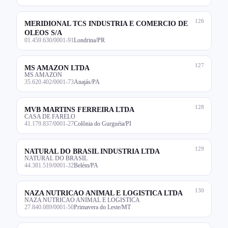
126
MERIDIONAL TCS INDUSTRIA E COMERCIO DE
OLEOS S/A
01.459.630/0001-91
Londrina/PR
127
MS AMAZON LTDA
MS AMAZON
35.620.402/0001-73
Anajás/PA
128
MVB MARTINS FERREIRA LTDA
CASA DE FARELO
41.179.837/0001-27
Colônia do Gurguéia/PI
129
NATURAL DO BRASIL INDUSTRIA LTDA
NATURAL DO BRASIL
44.381.519/0001-32
Belém/PA
130
NAZA NUTRICAO ANIMAL E LOGISTICA LTDA
NAZA NUTRICAO ANIMAL E LOGISTICA
27.840.089/0001-50
Primavera do Leste/MT