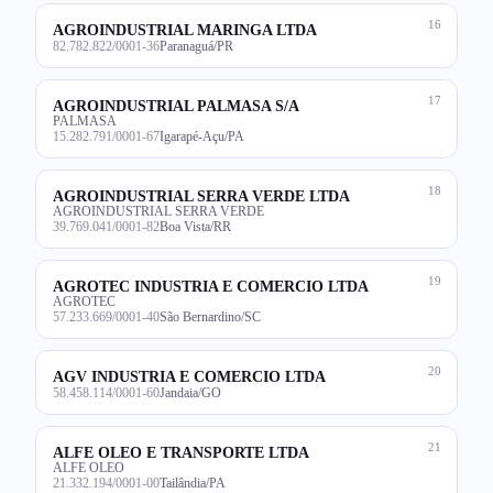
16
AGROINDUSTRIAL MARINGA LTDA
82.782.822/0001-36
Paranaguá/PR
17
AGROINDUSTRIAL PALMASA S/A
PALMASA
15.282.791/0001-67
Igarapé-Açu/PA
18
AGROINDUSTRIAL SERRA VERDE LTDA
AGROINDUSTRIAL SERRA VERDE
39.769.041/0001-82
Boa Vista/RR
19
AGROTEC INDUSTRIA E COMERCIO LTDA
AGROTEC
57.233.669/0001-40
São Bernardino/SC
20
AGV INDUSTRIA E COMERCIO LTDA
58.458.114/0001-60
Jandaia/GO
21
ALFE OLEO E TRANSPORTE LTDA
ALFE OLEO
21.332.194/0001-00
Tailândia/PA