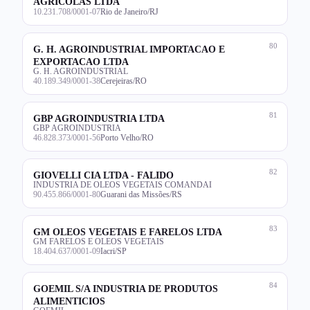
AGRICOLAS LTDA
10.231.708/0001-07
Rio de Janeiro/RJ
80
G. H. AGROINDUSTRIAL IMPORTACAO E
EXPORTACAO LTDA
G. H. AGROINDUSTRIAL
40.189.349/0001-38
Cerejeiras/RO
81
GBP AGROINDUSTRIA LTDA
GBP AGROINDUSTRIA
46.828.373/0001-56
Porto Velho/RO
82
GIOVELLI CIA LTDA - FALIDO
INDUSTRIA DE OLEOS VEGETAIS COMANDAI
90.455.866/0001-80
Guarani das Missões/RS
83
GM OLEOS VEGETAIS E FARELOS LTDA
GM FARELOS E OLEOS VEGETAIS
18.404.637/0001-09
Iacri/SP
84
GOEMIL S/A INDUSTRIA DE PRODUTOS
ALIMENTICIOS