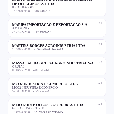
DE OLEAGINOSAS LTDA
IDEAL RACOES
15.458.936/0001-38
Russas/CE
121
MARIPA IMPORTACAO E EXPORTACAO S.A
AMAZONLY
24.283.272/0001-04
Macapá/AP
122
MARTINS BORGES AGROINDUSTRIA LTDA
10.340.554/0001-91
Garrafão do Norte/PA
123
MASSA FALIDA GRUPAL AGROINDUSTRIAL S/A.
GRUPAL
08.045.552/0001-28
Cuiabá/MT
124
MCO2 INDUSTRIA E COMERCIO LTDA
MCO2 INDUSTRIA E COMERCIO
57.317.313/0001-95
Macapá/AP
125
MEIO NORTE OLEOS E GORDURAS LTDA
GRISAS TRANSPORTE
13.065.590/0001-82
Trizidela do Vale/MA