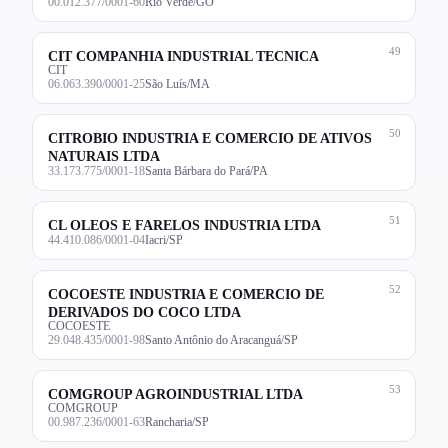
00.012.377/0001-60
Rio Verde/GO
49
CIT COMPANHIA INDUSTRIAL TECNICA
CIT
06.063.390/0001-25
São Luís/MA
50
CITROBIO INDUSTRIA E COMERCIO DE ATIVOS
NATURAIS LTDA
33.173.775/0001-18
Santa Bárbara do Pará/PA
51
CL OLEOS E FARELOS INDUSTRIA LTDA
44.410.086/0001-04
Iacri/SP
52
COCOESTE INDUSTRIA E COMERCIO DE
DERIVADOS DO COCO LTDA
COCOESTE
29.048.435/0001-98
Santo Antônio do Aracanguá/SP
53
COMGROUP AGROINDUSTRIAL LTDA
COMGROUP
00.987.236/0001-63
Rancharia/SP