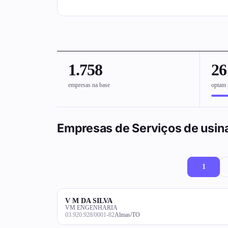
1.758
2
empresas na base
optam 
Empresas de Serviços de usina
1
V M DA SILVA
VM ENGENHARIA
03.920.928/0001-82
Almas/TO