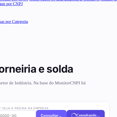
ciais por CNPJ
as por Categoria
rneiria e solda
o setor de Indústria. Na base do MonitorCNPJ há
? VEJA A PÁGINA DA EMPRESA
→
Consultar
Consultando…