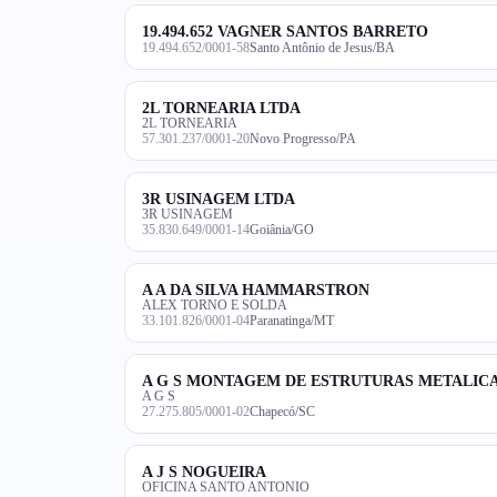
19.494.652 VAGNER SANTOS BARRETO
19.494.652/0001-58
Santo Antônio de Jesus/BA
2L TORNEARIA LTDA
2L TORNEARIA
57.301.237/0001-20
Novo Progresso/PA
3R USINAGEM LTDA
3R USINAGEM
35.830.649/0001-14
Goiânia/GO
A A DA SILVA HAMMARSTRON
ALEX TORNO E SOLDA
33.101.826/0001-04
Paranatinga/MT
A G S MONTAGEM DE ESTRUTURAS METALIC
A G S
27.275.805/0001-02
Chapecó/SC
A J S NOGUEIRA
OFICINA SANTO ANTONIO