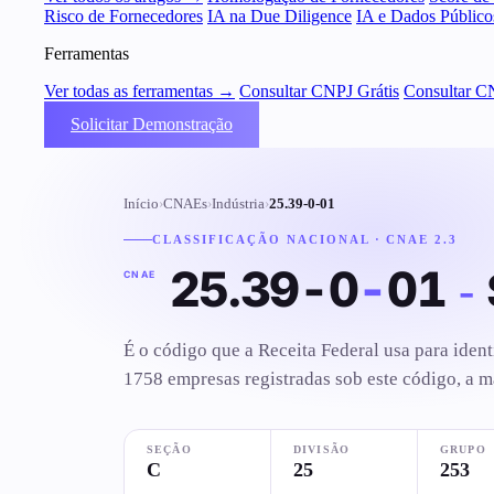
Risco de Fornecedores
IA na Due Diligence
IA e Dados Público
Ferramentas
Ver todas as ferramentas →
Consultar CNPJ Grátis
Consultar C
Solicitar Demonstração
Início
›
CNAEs
›
Indústria
›
25.39-0-01
CLASSIFICAÇÃO NACIONAL · CNAE 2.3
25.39-0
-
01
-
CNAE
É o código que a Receita Federal usa para ident
1758 empresas registradas sob este código, a m
SEÇÃO
DIVISÃO
GRUPO
C
25
253