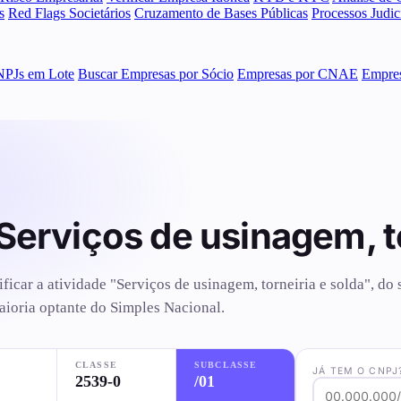
s
Red Flags Societários
Cruzamento de Bases Públicas
Processos Judi
NPJs em Lote
Buscar Empresas por Sócio
Empresas por CNAE
Empres
Serviços de usinagem, to
ificar a atividade "Serviços de usinagem, torneiria e solda", d
aioria optante do Simples Nacional.
CLASSE
SUBCLASSE
JÁ TEM O CNPJ
2539-0
/01