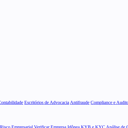
Contabilidade
Escritórios de Advocacia
Antifraude
Compliance e Audito
 Risco Empresarial
Verificar Empresa Idônea
KYB e KYC
Análise de 