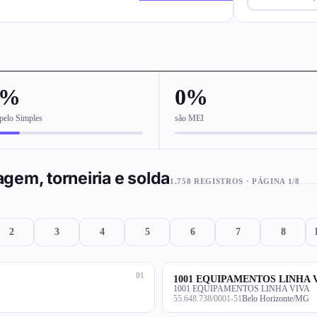
6%
0%
pelo Simples
são MEI
gem, torneiria e solda
1.758 REGISTROS · PÁGINA 1/8
2
3
4
5
6
7
8
01
1001 EQUIPAMENTOS LINHA 
1001 EQUIPAMENTOS LINHA VIVA
55.648.738/0001-51
Belo Horizonte/MG