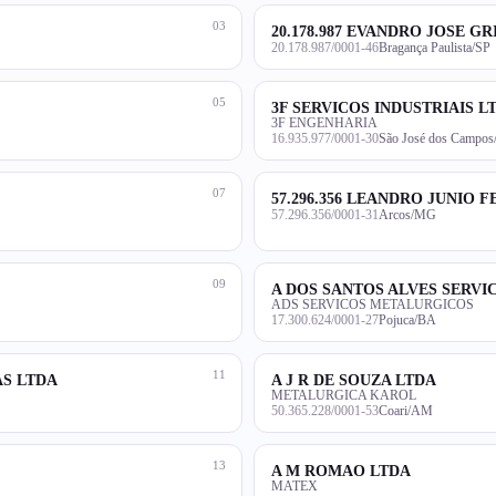
03
20.178.987 EVANDRO JOSE G
20.178.987/0001-46
Bragança Paulista/SP
05
3F SERVICOS INDUSTRIAIS L
3F ENGENHARIA
16.935.977/0001-30
São José dos Campos
07
57.296.356 LEANDRO JUNIO F
57.296.356/0001-31
Arcos/MG
09
A DOS SANTOS ALVES SERV
ADS SERVICOS METALURGICOS
17.300.624/0001-27
Pojuca/BA
11
AS LTDA
A J R DE SOUZA LTDA
METALURGICA KAROL
50.365.228/0001-53
Coari/AM
13
A M ROMAO LTDA
MATEX