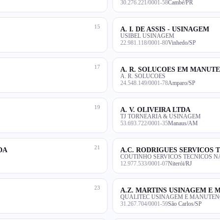
30.276.221/0001-58
Cambé/PR
15
A. I. DE ASSIS - USINAGEM
USIBEL USINAGEM
22.981.118/0001-80
Vinhedo/SP
17
A. R. SOLUCOES EM MANUT
A. R. SOLUCOES
24.548.149/0001-78
Amparo/SP
19
A. V. OLIVEIRA LTDA
TJ TORNEARIA & USINAGEM
53.693.722/0001-35
Manaus/AM
21
DA
A.C. RODRIGUES SERVICOS 
COUTINHO SERVICOS TECNICOS N
12.977.533/0001-07
Niterói/RJ
23
A.Z. MARTINS USINAGEM E
QUALITEC USINAGEM E MANUTEN
31.267.704/0001-59
São Carlos/SP