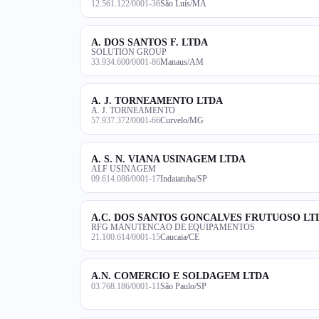
12.561.122/0001-36
São Luís/MA
A. DOS SANTOS F. LTDA
SOLUTION GROUP
33.934.600/0001-86
Manaus/AM
A. J. TORNEAMENTO LTDA
A. J. TORNEAMENTO
57.937.372/0001-66
Curvelo/MG
A. S. N. VIANA USINAGEM LTDA
ALF USINAGEM
09.614.086/0001-17
Indaiatuba/SP
A.C. DOS SANTOS GONCALVES FRUTUOSO LT
RFG MANUTENCAO DE EQUIPAMENTOS
21.100.614/0001-15
Caucaia/CE
A.N. COMERCIO E SOLDAGEM LTDA
03.768.186/0001-11
São Paulo/SP