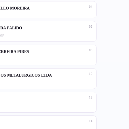
04
RILLO MOREIRA
06
TDA FALIDO
/SP
08
ERREIRA PIRES
10
ICOS METALURGICOS LTDA
12
14