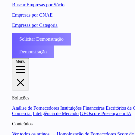
Buscar Empresas por Sócio
Empresas por CNAE
Empresas por Categoria
Solicitar Demonstração
Demonstração
Menu
Soluções
Análise de Fornecedores
Instituições Financeiras
Escritórios de 
Comercial
Inteligência de Mercado
GEOscore Presença em IA
Conteúdos
Ver todos os artigos →
Homologação de Fornecedores
Score de