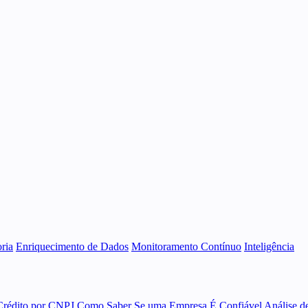
ria
Enriquecimento de Dados
Monitoramento Contínuo
Inteligência
Crédito por CNPJ
Como Saber Se uma Empresa É Confiável
Análise d