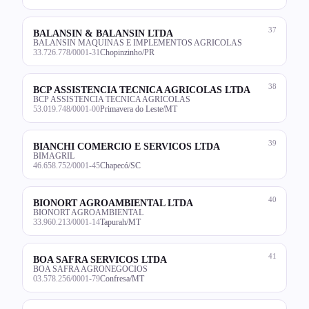
37
BALANSIN & BALANSIN LTDA
BALANSIN MAQUINAS E IMPLEMENTOS AGRICOLAS
33.726.778/0001-31
Chopinzinho/PR
38
BCP ASSISTENCIA TECNICA AGRICOLAS LTDA
BCP ASSISTENCIA TECNICA AGRICOLAS
53.019.748/0001-00
Primavera do Leste/MT
39
BIANCHI COMERCIO E SERVICOS LTDA
BIMAGRIL
46.658.752/0001-45
Chapecó/SC
40
BIONORT AGROAMBIENTAL LTDA
BIONORT AGROAMBIENTAL
33.960.213/0001-14
Tapurah/MT
41
BOA SAFRA SERVICOS LTDA
BOA SAFRA AGRONEGOCIOS
03.578.256/0001-79
Confresa/MT