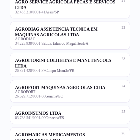
21
AGRO SERVICE AGRICOLA PECAS E SERVICOS
LTDA
32.465.210/0001-41
Assis/SP
22
AGRODIAG ASSISTENCIA TECNICA EM
MAQUINAS AGRICOLAS LTDA
AGRODIAG
34.223.938/0001-92
Luís Eduardo Magalhães/BA
23
AGROFIORINI COLHEITAS E MANUTENCOES
LTDA
26.871.420/0001-37
Campo Mourão/PR
24
AGROFORT MAQUINAS AGRICOLAS LTDA
AGROFORT
26.629.712/0001-68
Goiânia/GO
25
AGROINSUMOS LTDA
03.738.541/0001-00
Cariacica/ES
26
AGROMARCAS MEDICAMENTOS