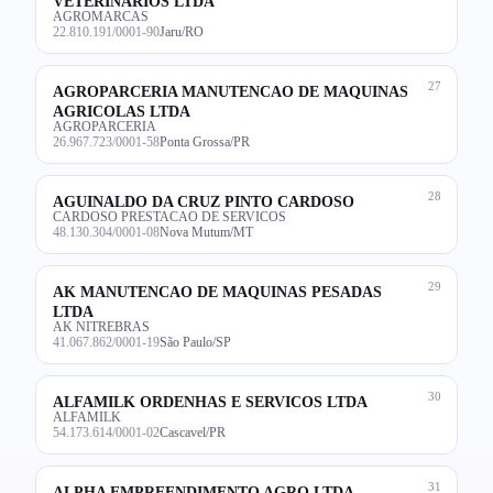
VETERINARIOS LTDA
AGROMARCAS
22.810.191/0001-90
Jaru/RO
27
AGROPARCERIA MANUTENCAO DE MAQUINAS
AGRICOLAS LTDA
AGROPARCERIA
26.967.723/0001-58
Ponta Grossa/PR
28
AGUINALDO DA CRUZ PINTO CARDOSO
CARDOSO PRESTACAO DE SERVICOS
48.130.304/0001-08
Nova Mutum/MT
29
AK MANUTENCAO DE MAQUINAS PESADAS
LTDA
AK NITREBRAS
41.067.862/0001-19
São Paulo/SP
30
ALFAMILK ORDENHAS E SERVICOS LTDA
ALFAMILK
54.173.614/0001-02
Cascavel/PR
31
ALPHA EMPREENDIMENTO AGRO LTDA