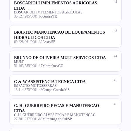
42
BOSCARIOLI IMPLEMENTOS AGRICOLAS
LTDA
BOSCARIOLI IMPLEMENTOS AGRICOLAS
36.527.285/0001-60
Guaíra/PR
43
BRASTEC MANUTENCAO DE EQUIPAMENTOS
HIDRAULICOS LTDA
60.228.061/0001-32
Assis/SP
44
BRUNNO DE OLIVEIRA MULT SERVICOS LTDA
MULT
51.463.585/0001-17
Morrinhos/GO
45
C & W ASSISTENCIA TECNICA LTDA
IMPACTO MOTOSSERRAS
18.114.375/0001-48
Campo Grande/MS
46
C. H. GUERREIRO PECAS E MANUTENCAO
LTDA
C. H. GUERREIRO ALVES PECAS E MANUTENCAO
27.501.257/0001-83
Murutinga do Sul/SP