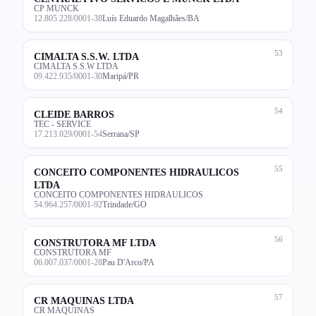
CP MUNCK
12.805.228/0001-38
Luís Eduardo Magalhães/BA
53
CIMALTA S.S.W. LTDA
CIMALTA S.S.W LTDA
09.422.935/0001-30
Maripá/PR
54
CLEIDE BARROS
TEC - SERVICE
17.213.029/0001-54
Serrana/SP
55
CONCEITO COMPONENTES HIDRAULICOS
LTDA
CONCEITO COMPONENTES HIDRAULICOS
54.964.257/0001-92
Trindade/GO
56
CONSTRUTORA MF LTDA
CONSTRUTORA MF
06.007.037/0001-28
Pau D'Arco/PA
57
CR MAQUINAS LTDA
CR MAQUINAS