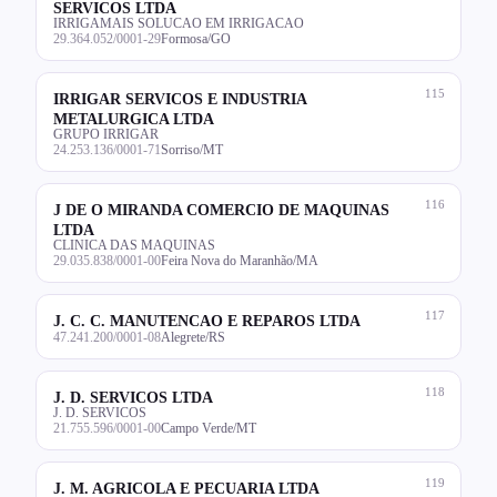
SERVICOS LTDA
IRRIGAMAIS SOLUCAO EM IRRIGACAO
29.364.052/0001-29
Formosa/GO
115
IRRIGAR SERVICOS E INDUSTRIA
METALURGICA LTDA
GRUPO IRRIGAR
24.253.136/0001-71
Sorriso/MT
116
J DE O MIRANDA COMERCIO DE MAQUINAS
LTDA
CLINICA DAS MAQUINAS
29.035.838/0001-00
Feira Nova do Maranhão/MA
117
J. C. C. MANUTENCAO E REPAROS LTDA
47.241.200/0001-08
Alegrete/RS
118
J. D. SERVICOS LTDA
J. D. SERVICOS
21.755.596/0001-00
Campo Verde/MT
119
J. M. AGRICOLA E PECUARIA LTDA