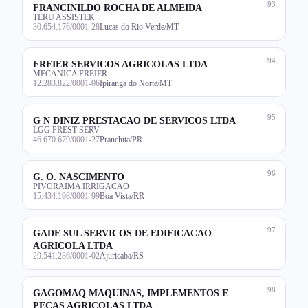
93
FRANCINILDO ROCHA DE ALMEIDA
TERU ASSISTEK
30.654.176/0001-28
Lucas do Rio Verde/MT
94
FREIER SERVICOS AGRICOLAS LTDA
MECANICA FREIER
12.283.822/0001-06
Ipiranga do Norte/MT
95
G N DINIZ PRESTACAO DE SERVICOS LTDA
LGG PREST SERV
46.670.679/0001-27
Pranchita/PR
96
G. O. NASCIMENTO
PIVORAIMA IRRIGACAO
15.434.198/0001-99
Boa Vista/RR
97
GADE SUL SERVICOS DE EDIFICACAO
AGRICOLA LTDA
29.541.286/0001-02
Ajuricaba/RS
98
GAGOMAQ MAQUINAS, IMPLEMENTOS E
PECAS AGRICOLAS LTDA