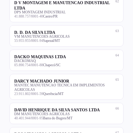
62
D V MONTAGEM E MANUTENCAO INDUSTRIAL
LTDA
DPS MONTAGEM INDUSTRIAL
41.888.757/0001-40
Castro/PR
63
D. D. DA SILVA LTDA
VM MANUTENCOES AGRICOLAS
55.955.955/0001-94
Sapezal/MT
64
DACKO MAQUINAS LTDA
DACKOMAQ
05.890.754/0001-88
Chapecó/SC
65
DARCY MACHADO JUNIOR
MANTEC MANUTENCAO TECNICA EM IMPLEMENTOS
AGRICOLAS
23.911.802/0001-59
Querência/MT
66
DAVID HENRIQUE DA SILVA SANTOS LTDA
DM MANUTENCOES AGRICOLAS
40.401.944/0001-95
Barra do Bugres/MT
67