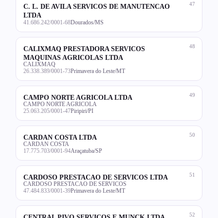
47
C. L. DE AVILA SERVICOS DE MANUTENCAO
LTDA
41.686.242/0001-68
Dourados/MS
48
CALIXMAQ PRESTADORA SERVICOS
MAQUINAS AGRICOLAS LTDA
CALIXMAQ
26.338.389/0001-73
Primavera do Leste/MT
49
CAMPO NORTE AGRICOLA LTDA
CAMPO NORTE AGRICOLA
25.063.205/0001-47
Piripiri/PI
50
CARDAN COSTA LTDA
CARDAN COSTA
17.775.703/0001-94
Araçatuba/SP
51
CARDOSO PRESTACAO DE SERVICOS LTDA
CARDOSO PRESTACAO DE SERVICOS
47.484.833/0001-39
Primavera do Leste/MT
52
CENTRAL PIVO SERVICOS E MUNCK LTDA