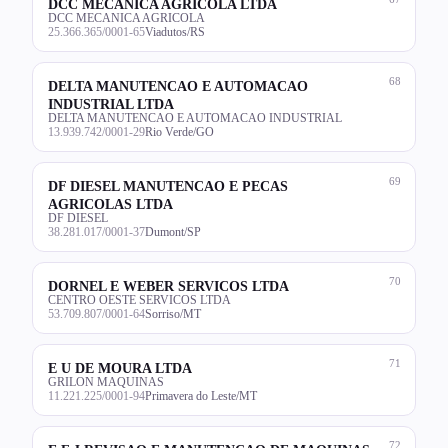
DCC MECANICA AGRICOLA LTDA
DCC MECANICA AGRICOLA
25.366.365/0001-65
Viadutos/RS
68
DELTA MANUTENCAO E AUTOMACAO
INDUSTRIAL LTDA
DELTA MANUTENCAO E AUTOMACAO INDUSTRIAL
13.939.742/0001-29
Rio Verde/GO
69
DF DIESEL MANUTENCAO E PECAS
AGRICOLAS LTDA
DF DIESEL
38.281.017/0001-37
Dumont/SP
70
DORNEL E WEBER SERVICOS LTDA
CENTRO OESTE SERVICOS LTDA
53.709.807/0001-64
Sorriso/MT
71
E U DE MOURA LTDA
GRILON MAQUINAS
11.221.225/0001-94
Primavera do Leste/MT
72