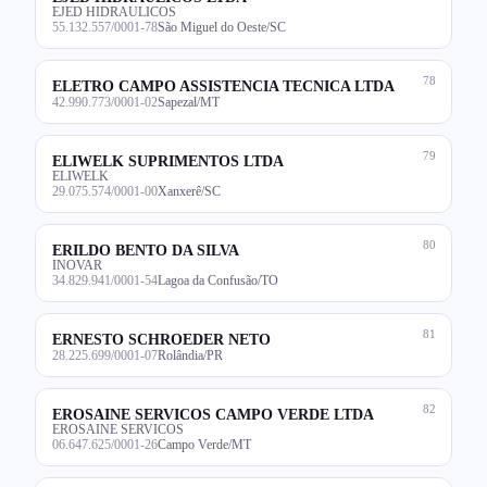
EJED HIDRAULICOS
55.132.557/0001-78
São Miguel do Oeste/SC
78
ELETRO CAMPO ASSISTENCIA TECNICA LTDA
42.990.773/0001-02
Sapezal/MT
79
ELIWELK SUPRIMENTOS LTDA
ELIWELK
29.075.574/0001-00
Xanxerê/SC
80
ERILDO BENTO DA SILVA
INOVAR
34.829.941/0001-54
Lagoa da Confusão/TO
81
ERNESTO SCHROEDER NETO
28.225.699/0001-07
Rolândia/PR
82
EROSAINE SERVICOS CAMPO VERDE LTDA
EROSAINE SERVICOS
06.647.625/0001-26
Campo Verde/MT