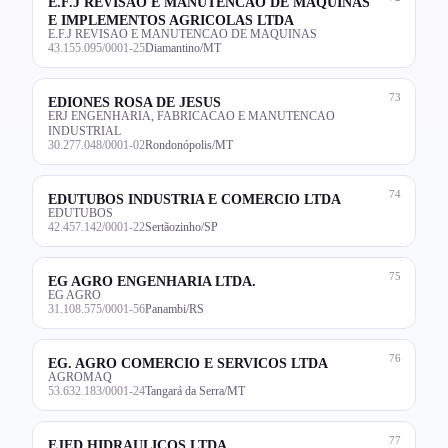
E.F.J REVISAO E MANUTENCAO DE MAQUINAS
E IMPLEMENTOS AGRICOLAS LTDA
E.F.J REVISAO E MANUTENCAO DE MAQUINAS
43.155.095/0001-25
Diamantino/MT
73
EDIONES ROSA DE JESUS
ERJ ENGENHARIA, FABRICACAO E MANUTENCAO
INDUSTRIAL
30.277.048/0001-02
Rondonópolis/MT
74
EDUTUBOS INDUSTRIA E COMERCIO LTDA
EDUTUBOS
42.457.142/0001-22
Sertãozinho/SP
75
EG AGRO ENGENHARIA LTDA.
EG AGRO
31.108.575/0001-56
Panambi/RS
76
EG. AGRO COMERCIO E SERVICOS LTDA
AGROMAQ
53.632.183/0001-24
Tangará da Serra/MT
77
EJED HIDRAULICOS LTDA