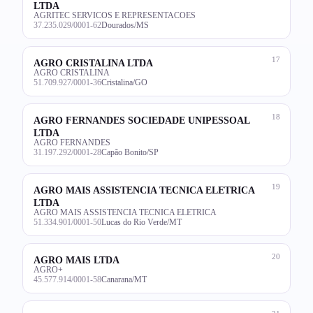
LTDA
AGRITEC SERVICOS E REPRESENTACOES
37.235.029/0001-62
Dourados/MS
17
AGRO CRISTALINA LTDA
AGRO CRISTALINA
51.709.927/0001-36
Cristalina/GO
18
AGRO FERNANDES SOCIEDADE UNIPESSOAL
LTDA
AGRO FERNANDES
31.197.292/0001-28
Capão Bonito/SP
19
AGRO MAIS ASSISTENCIA TECNICA ELETRICA
LTDA
AGRO MAIS ASSISTENCIA TECNICA ELETRICA
51.334.901/0001-50
Lucas do Rio Verde/MT
20
AGRO MAIS LTDA
AGRO+
45.577.914/0001-58
Canarana/MT