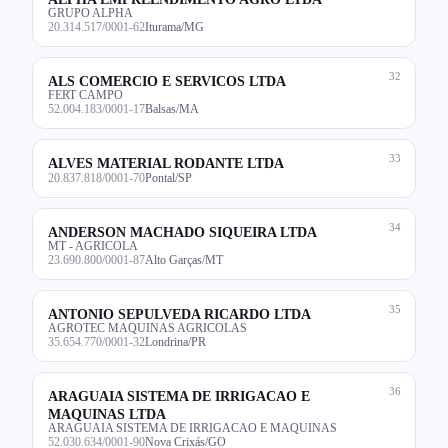
GRUPO ALPHA
20.314.517/0001-62
Iturama/MG
32
ALS COMERCIO E SERVICOS LTDA
FERT CAMPO
52.004.183/0001-17
Balsas/MA
33
ALVES MATERIAL RODANTE LTDA
20.837.818/0001-70
Pontal/SP
34
ANDERSON MACHADO SIQUEIRA LTDA
MT - AGRICOLA
23.690.800/0001-87
Alto Garças/MT
35
ANTONIO SEPULVEDA RICARDO LTDA
AGROTEC MAQUINAS AGRICOLAS
35.654.770/0001-32
Londrina/PR
36
ARAGUAIA SISTEMA DE IRRIGACAO E
MAQUINAS LTDA
ARAGUAIA SISTEMA DE IRRIGACAO E MAQUINAS
52.030.634/0001-90
Nova Crixás/GO