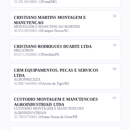
52.201.061/0001-10
Frutal/MG
58
CRISTIANO MARTINS MONTAGEM E
MANUTENCAO
MONTAGEM E MANUTENCAO MARTINS
36.933.092/0001-00
Campos Novos/SC
59
CRISTIANO RODRIGUES DUARTE LTDA
MEGATRON
03.673.218/0001-03
Petrolina/PE
60
CRM EQUIPAMENTOS, PECAS E SERVICOS
LTDA
AGROPRECIZZA
42.086.544/0001-68
Arroio do Tigre/RS
61
CUSTODIO MONTAGEM E MANUTENCOES
AGROINDUSTRIAIS LTDA
CUSTODIO MONTAGEM E MANUTENCOES
AGROINDUSTRIAIS
35.799.975/0001-06
Santa Tereza do Oeste/PR