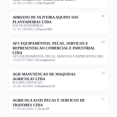
54.106.211/0001-32
São Paulo/SP
08
ADRIANO DE OLIVEIRA AQUINO SOS
PLANTADEIRAS LTDA
SOS PLANTADEIRAS
23.701.298/0001-62
Passos/MG
09
AFS EQUIPAMENTOS, PECAS, SERVICOS E
REPRESENTACAO COMERCIAL E INDUSTRIAL
LTDA
AFS EQUIPAMENTOS, PECAS, SERVICOS E REPRESENTACOES
10.826.971/0001-49
Cristalina/GO
10
AGR MANUTENCAO DE MAQUINAS
AGRICOLAS LTDA
M A MECANIZACAO
19.288.381/0001-84
Itumbiara/GO
11
AGRICOLA ASSIS PECAS E SERVICOS DE
TRATORES LTDA
27.595.002/0001-27
Assis/SP