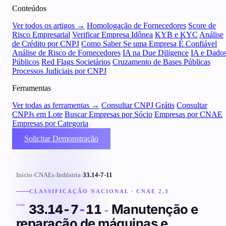
Conteúdos
Ver todos os artigos →
Homologação de Fornecedores
Score de
Risco Empresarial
Verificar Empresa Idônea
KYB e KYC
Análise
de Crédito por CNPJ
Como Saber Se uma Empresa É Confiável
Análise de Risco de Fornecedores
IA na Due Diligence
IA e Dado
Públicos
Red Flags Societários
Cruzamento de Bases Públicas
Processos Judiciais por CNPJ
Ferramentas
Ver todas as ferramentas →
Consultar CNPJ Grátis
Consultar
CNPJs em Lote
Buscar Empresas por Sócio
Empresas por CNAE
Empresas por Categoria
Solicitar Demonstração
Início
›
CNAEs
›
Indústria
›
33.14-7-11
CLASSIFICAÇÃO NACIONAL · CNAE 2.3
Manutenção e
33.14-7
-
11
-
CNAE
reparação de máquinas e