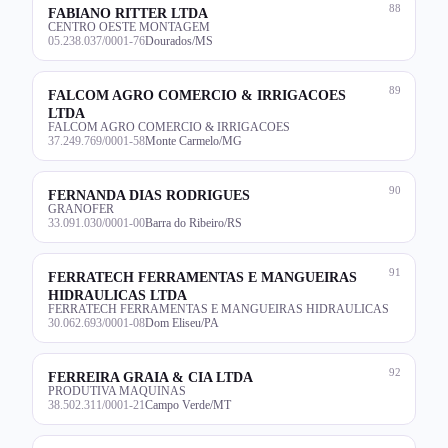
88
FABIANO RITTER LTDA
CENTRO OESTE MONTAGEM
05.238.037/0001-76
Dourados/MS
89
FALCOM AGRO COMERCIO & IRRIGACOES
LTDA
FALCOM AGRO COMERCIO & IRRIGACOES
37.249.769/0001-58
Monte Carmelo/MG
90
FERNANDA DIAS RODRIGUES
GRANOFER
33.091.030/0001-00
Barra do Ribeiro/RS
91
FERRATECH FERRAMENTAS E MANGUEIRAS
HIDRAULICAS LTDA
FERRATECH FERRAMENTAS E MANGUEIRAS HIDRAULICAS
30.062.693/0001-08
Dom Eliseu/PA
92
FERREIRA GRAIA & CIA LTDA
PRODUTIVA MAQUINAS
38.502.311/0001-21
Campo Verde/MT