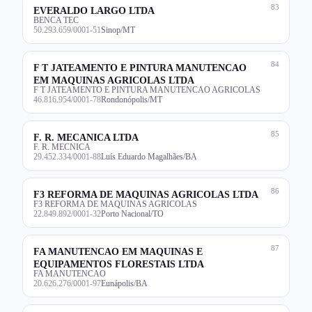
83
EVERALDO LARGO LTDA
BENCA TEC
50.293.659/0001-51
Sinop/MT
84
F T JATEAMENTO E PINTURA MANUTENCAO
EM MAQUINAS AGRICOLAS LTDA
F T JATEAMENTO E PINTURA MANUTENCAO AGRICOLAS
46.816.954/0001-78
Rondonópolis/MT
85
F. R. MECANICA LTDA
F. R. MECNICA
29.452.334/0001-88
Luís Eduardo Magalhães/BA
86
F3 REFORMA DE MAQUINAS AGRICOLAS LTDA
F3 REFORMA DE MAQUINAS AGRICOLAS
22.849.892/0001-32
Porto Nacional/TO
87
FA MANUTENCAO EM MAQUINAS E
EQUIPAMENTOS FLORESTAIS LTDA
FA MANUTENCAO
20.626.276/0001-97
Eunápolis/BA