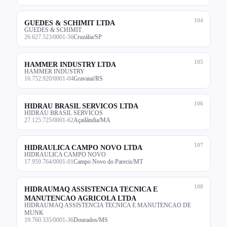
104
GUEDES & SCHIMIT LTDA
GUEDES & SCHIMIT
26.627.523/0001-56
Cruzália/SP
105
HAMMER INDUSTRY LTDA
HAMMER INDUSTRY
16.752.920/0001-04
Gravataí/RS
106
HIDRAU BRASIL SERVICOS LTDA
HIDRAU BRASIL SERVICOS
27.125.725/0001-62
Açailândia/MA
107
HIDRAULICA CAMPO NOVO LTDA
HIDRAULICA CAMPO NOVO
17.959.764/0001-01
Campo Novo do Parecis/MT
108
HIDRAUMAQ ASSISTENCIA TECNICA E
MANUTENCAO AGRICOLA LTDA
HIDRAUMAQ ASSISTENCIA TECNICA E MANUTENCAO DE
MUNK
19.760.335/0001-36
Dourados/MS