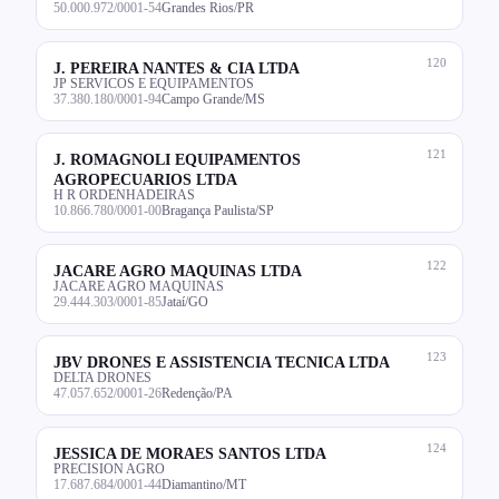
50.000.972/0001-54
Grandes Rios/PR
120
J. PEREIRA NANTES & CIA LTDA
JP SERVICOS E EQUIPAMENTOS
37.380.180/0001-94
Campo Grande/MS
121
J. ROMAGNOLI EQUIPAMENTOS
AGROPECUARIOS LTDA
H R ORDENHADEIRAS
10.866.780/0001-00
Bragança Paulista/SP
122
JACARE AGRO MAQUINAS LTDA
JACARE AGRO MAQUINAS
29.444.303/0001-85
Jataí/GO
123
JBV DRONES E ASSISTENCIA TECNICA LTDA
DELTA DRONES
47.057.652/0001-26
Redenção/PA
124
JESSICA DE MORAES SANTOS LTDA
PRECISION AGRO
17.687.684/0001-44
Diamantino/MT