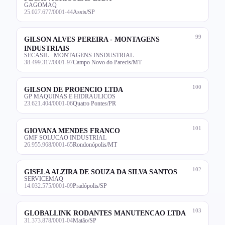
GAGOMAQ
25.027.677/0001-44
Assis/SP
99
GILSON ALVES PEREIRA - MONTAGENS
INDUSTRIAIS
SECASIL - MONTAGENS INSDUSTRIAL
38.499.317/0001-97
Campo Novo do Parecis/MT
100
GILSON DE PROENCIO LTDA
GP MAQUINAS E HIDRAULICOS
23.621.404/0001-06
Quatro Pontes/PR
101
GIOVANA MENDES FRANCO
GMF SOLUCAO INDUSTRIAL
26.955.968/0001-65
Rondonópolis/MT
102
GISELA ALZIRA DE SOUZA DA SILVA SANTOS
SERVICEMAQ
14.032.575/0001-09
Pradópolis/SP
103
GLOBALLINK RODANTES MANUTENCAO LTDA
31.373.878/0001-04
Matão/SP