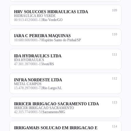
109
HRV SOLUCOES HIDRAULICAS LTDA
HIDRAULICA RIO VERDE
00.913.412/0001-12
Rio Verde/GO
110
IARA C PEREIRA MAQUINAS
10.680.606/0001-79
Espírito Santo do Pinhal/SP
111
IDA HYDRAULICS LTDA
IDA HYDRAULICS
47.301.397/0001-15
Ivoti/RS
112
INFRA NORDESTE LTDA
METAL CAMPOS
15.478.297/0001-72
Rio Largo/AL
113
IRRICER IRRIGACAO SACRAMENTO LTDA
IRRICER IRRIGACAO SACRAMENTO
42.315.774/0001-51
Sacramento/MG
114
IRRIGAMAIS SOLUCAO EM IRRIGACAO E