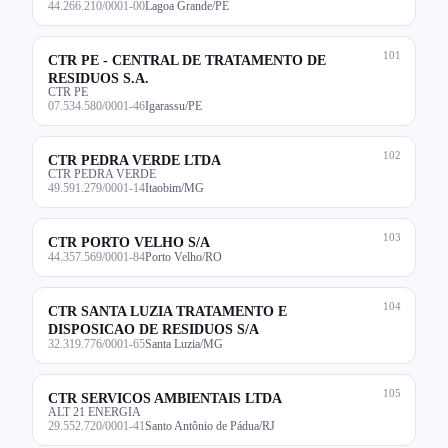
44.266.210/0001-00
Lagoa Grande/PE
101
CTR PE - CENTRAL DE TRATAMENTO DE
RESIDUOS S.A.
CTR PE
07.534.580/0001-46
Igarassu/PE
102
CTR PEDRA VERDE LTDA
CTR PEDRA VERDE
49.591.279/0001-14
Itaobim/MG
103
CTR PORTO VELHO S/A
44.357.569/0001-84
Porto Velho/RO
104
CTR SANTA LUZIA TRATAMENTO E
DISPOSICAO DE RESIDUOS S/A
32.319.776/0001-65
Santa Luzia/MG
105
CTR SERVICOS AMBIENTAIS LTDA
ALT 21 ENERGIA
29.552.720/0001-41
Santo Antônio de Pádua/RJ