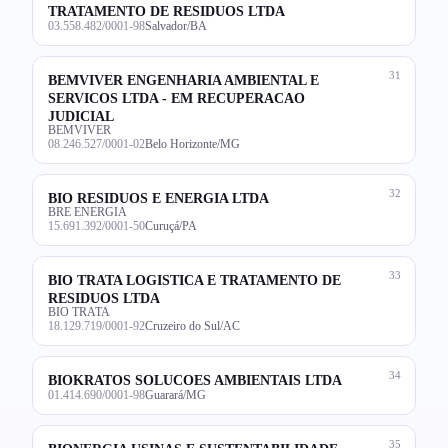
TRATAMENTO DE RESIDUOS LTDA
03.558.482/0001-98
Salvador/BA
31
BEMVIVER ENGENHARIA AMBIENTAL E
SERVICOS LTDA - EM RECUPERACAO
JUDICIAL
BEMVIVER
08.246.527/0001-02
Belo Horizonte/MG
32
BIO RESIDUOS E ENERGIA LTDA
BRE ENERGIA
15.691.392/0001-50
Curuçá/PA
33
BIO TRATA LOGISTICA E TRATAMENTO DE
RESIDUOS LTDA
BIO TRATA
18.129.719/0001-92
Cruzeiro do Sul/AC
34
BIOKRATOS SOLUCOES AMBIENTAIS LTDA
01.414.690/0001-98
Guarará/MG
35