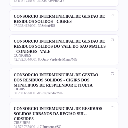
18.693.174/0001-42
São Patrício/GO
70
CONSORCIO INTERMUNICIPAL DE GESTAO DE
RESIDUOS SOLIDOS - CIGRES
07.363.412/0001-35
Seberi/RS
71
CONSORCIO INTERMUNICIPAL DE GESTAO DE
RESIDUOS SOLIDOS DO VALE DO SAO MATEUS
- CONIGRES -VALE
CONIGRES
42.782.354/0001-85
Ouro Verde de Minas/MG
72
CONSORCIO INTERMUNICIPAL DE GESTAO
DOS RESIDUOS SOLIDOS - CIGIRS DOS
MUNICIPIOS DE RESPLENDOR E ITUETA
CIGIRS
30.286.663/0001-85
Resplendor/MG
73
CONSORCIO INTERMUNICIPAL DE RESIDUOS
SOLIDOS URBANOS DA REGIAO SUL -
CIRSURES
CIRSURES
04.572.787/0001-17
Urussanga/SC