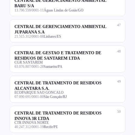
CENTRAL DE GERENCIAMENTO AMBIENTAL
BARU S/A
13.796.559/0001-11
Águas Lindas de Goiás/GO
47
CENTRAL DE GERENCIAMENTO AMBIENTAL
JUPARANA S.A
21.515.312/0001-08
Linhares/ES
48
CENTRAL DE GESTAO E TRATAMENTO DE
RESIDUOS DE SANTAREM LTDA
CGR SANTAREM
63.076.807/0001-28
Santarém/PA
49
CENTRAL DE TRATAMENTO DE RESIDUOS
ALCANTARA S.A.
ECOPARQUE SAO GONCALO
07.090.691/0001-00
São Gonçalo/RJ
50
CENTRAL DE TRATAMENTO DE RESIDUOS
INNOVA 3R LTDA
CTR INNOVA NORTE
40.247.312/0001-19
Recife/PE