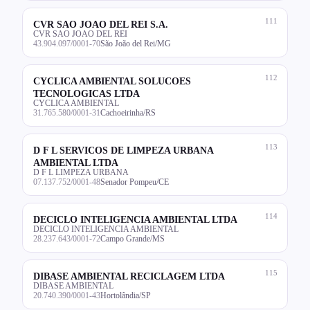
111
CVR SAO JOAO DEL REI S.A.
CVR SAO JOAO DEL REI
43.904.097/0001-70
São João del Rei/MG
112
CYCLICA AMBIENTAL SOLUCOES
TECNOLOGICAS LTDA
CYCLICA AMBIENTAL
31.765.580/0001-31
Cachoeirinha/RS
113
D F L SERVICOS DE LIMPEZA URBANA
AMBIENTAL LTDA
D F L LIMPEZA URBANA
07.137.752/0001-48
Senador Pompeu/CE
114
DECICLO INTELIGENCIA AMBIENTAL LTDA
DECICLO INTELIGENCIA AMBIENTAL
28.237.643/0001-72
Campo Grande/MS
115
DIBASE AMBIENTAL RECICLAGEM LTDA
DIBASE AMBIENTAL
20.740.390/0001-43
Hortolândia/SP