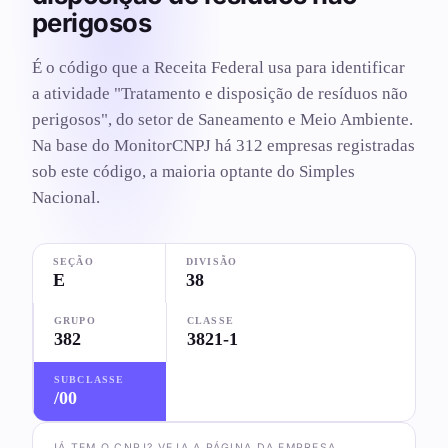
perigosos
É o código que a Receita Federal usa para identificar
a atividade "Tratamento e disposição de resíduos não
perigosos", do setor de Saneamento e Meio Ambiente.
Na base do MonitorCNPJ há 312 empresas registradas
sob este código, a maioria optante do Simples
Nacional.
SEÇÃO
DIVISÃO
E
38
GRUPO
CLASSE
382
3821-1
SUBCLASSE
/00
JÁ TEM O CNPJ? VEJA A PÁGINA DA EMPRESA