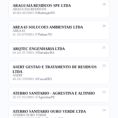
19
ARAGUAIA RESIDUOS SPE LTDA
ARAGUAIA RESIDUOS
48.864.492/0001-90
Redenção/PA
20
AREA 63 SOLUCOES AMBIENTAIS LTDA
AREA 63
41.183.878/0001-97
Palmas/TO
21
ARQTEC ENGENHARIA LTDA
04.241.917/0001-39
Salvador/BA
22
ASERT GESTAO E TRATAMENTO DE RESIDUOS
LTDA
ASERT
46.243.359/0001-90
Cacoal/RO
23
ATERRO SANITARIO - AGRESTINA E ALTINHO
26.337.912/0001-47
Agrestina/PE
24
ATERRO SANITARIO OURO VERDE LTDA
ATERRO OURO VERDE