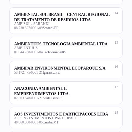
14
AMBIENTAL SUL BRASIL - CENTRAL REGIONAL
DE TRATAMENTO DE RESIDUOS LTDA
AMBISUL - SARANDI
08.738.827/0001-09
Sarandi/PR
15
AMBIENTUUS TECNOLOGIA AMBIENTAL LTDA
AMBIENTUUS
01.844.768/0001-04
Cachoeirinha/RS
16
AMBIPAR ENVIRONMENTAL ECOPARQUE S/A
53.172.475/0001-21
Igarassu/PE
17
ANACONDA AMBIENTAL E
EMPREENDIMENTOS LTDA.
02.363.548/0001-21
Santa Isabel/SP
18
AOS INVESTIMENTOS E PARTICIPACOES LTDA
AOS INVESTIMENTOS E PARTICIPACOES
48.060.080/0001-05
Cuiabá/MT