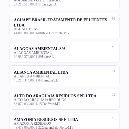
AGF AMBIENTAL E ENERGIA
24.215.516/0001-11
Curuçá/PA
09
AGUAPE BRASIL TRATAMENTO DE EFLUENTES
LTDA.
AGUAPE BRASIL
41.098.803/0001-08
Belo Horizonte/MG
10
ALAGOAS AMBIENTAL S/A
ALAGOAS AMBIENTAL
16.982.376/0001-89
Pilar/AL
11
ALIANCA AMBIENTAL LTDA
ALIANCA AMBIENTAL
43.218.344/0001-84
Tianguá/CE
12
ALTO DO ARAGUAIA RESIDUOS SPE LTDA
ALTO DO ARAGUAIA RESIDUOS
56.072.632/0001-15
Confresa/MT
13
AMAZONIA RESIDUOS SPE LTDA
AMAZONIA RESIDUOS
43.478.092/0001-22
Guarantã do Norte/MT