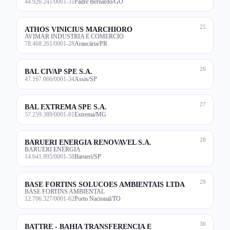
44.926.241/0001-31
Padre Bernardo/GO
25
ATHOS VINICIUS MARCHIORO
AVIMAR INDUSTRIA E COMERCIO
78.468.261/0001-28
Araucária/PR
26
BAL CIVAP SPE S.A.
47.167.066/0001-34
Assis/SP
27
BAL EXTREMA SPE S.A.
57.259.389/0001-01
Extrema/MG
28
BARUERI ENERGIA RENOVAVEL S.A.
BARUERI ENERGIA
14.641.895/0001-58
Barueri/SP
29
BASE FORTINS SOLUCOES AMBIENTAIS LTDA
BASE FORTINS AMBIENTAL
12.706.327/0001-62
Porto Nacional/TO
30
BATTRE - BAHIA TRANSFERENCIA E