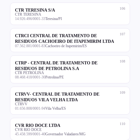
106
CTR TERESINA S/A
CTR TERESINA
14.926.496/0001-33
Teresina/PI
107
CTRCI CENTRAL DE TRATAMENTO DE
RESIDUOS CACHOEIRO DE ITAPEMIRIM LTDA
07.562.881/0001-83
Cachoeiro de Itapemirim/ES
108
CTRP - CENTRAL DE TRATAMENTO DE
RESIDUOS DE PETROLINA S.A
CTR PETROLINA
08.468.418/0001-30
Petrolina/PE
109
CTRVV- CENTRAL DE TRATAMENTO DE
RESIDUOS VILA VELHA LTDA
CTRVV
01.656.808/0001-94
Vila Velha/ES
110
CVR RIO DOCE LTDA
CVR RIO DOCE
45.458.599/0001-40
Governador Valadares/MG