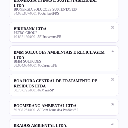
BIONERGIA USINAS E SUSTENTABILIDADE
LTDA
BIONERGIA SOLUCOES SUSTENTAVEIS
34.085.807/0001-96
Garibaldi/RS
36
BIRDBANK LTDA
PETRO GROUP
10.832.139/0001-55
Umuarama/PR
37
BMM SOLUCOES AMBIENTAIS E RECICLAGEM
LTDA
BMM SOLUCOES
08.064.684/0001-05
Caruaru/PE
38
BOA HORA CENTRAL DE TRATAMENTO DE
RESIDUOS LTDA
58.757.725/0001-09
Mauá/SP
39
BOOMERANG AMBIENTAL LTDA
59.998.251/0001-50
Bom Jesus dos Perdões/SP
40
BRADOS AMBIENTAL LTDA.