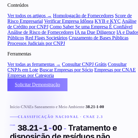
Conteúdos
Ver todos os artigos →
Homologação de Fornecedores
Score de
Risco Empresarial
Verificar Empresa Idônea
KYB e KYC
Análise
de Crédito por CNPJ
Como Saber Se uma Empresa É Confiável
Análise de Risco de Fornecedores
IA na Due Diligence
IA e Dado
Públicos
Red Flags Societários
Cruzamento de Bases Públicas
Processos Judiciais por CNPJ
Ferramentas
Ver todas as ferramentas →
Consultar CNPJ Grátis
Consultar
CNPJs em Lote
Buscar Empresas por Sócio
Empresas por CNAE
Empresas por Categoria
Solicitar Demonstração
Início
›
CNAEs
›
Saneamento e Meio Ambiente
›
38.21-1-00
CLASSIFICAÇÃO NACIONAL · CNAE 2.3
Tratamento e
38.21-1
-
00
-
CNAE
disposição de resíduos não