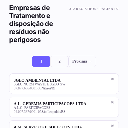
Empresas de
312 REGISTROS · PÁGINA 1/2
Tratamento e
disposição de
resíduos não
perigosos
1
2
Próxima →
01
3GEO AMBIENTAL LTDA
3GEO NORM WASTE E 3GEO NW
07.877.656/0001-36
Niterói/RJ
02
A.L. GEREMIA PARTICIPACOES LTDA
A.L.G. PARTICIPACOES
04.097.387/0001-05
São Leopoldo/RS
03
A.M. SERVICOS E SOLUCOES LTDA