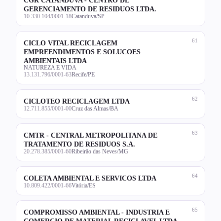
GERENCIAMENTO DE RESIDUOS LTDA.
10.330.104/0001-18
Catanduva/SP
61
CICLO VITAL RECICLAGEM
EMPREENDIMENTOS E SOLUCOES
AMBIENTAIS LTDA
NATUREZA E VIDA
13.131.796/0001-63
Recife/PE
62
CICLOTEO RECICLAGEM LTDA
12.711.855/0001-00
Cruz das Almas/BA
63
CMTR - CENTRAL METROPOLITANA DE
TRATAMENTO DE RESIDUOS S.A.
20.278.385/0001-60
Ribeirão das Neves/MG
64
COLETA AMBIENTAL E SERVICOS LTDA
10.809.422/0001-66
Vitória/ES
65
COMPROMISSO AMBIENTAL - INDUSTRIA E
COMERCIO DE MATERIAL RECICLAVEL LTDA