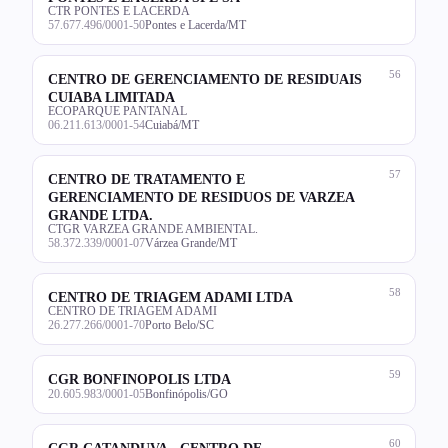
CTR PONTES E LACERDA
57.677.496/0001-50
Pontes e Lacerda/MT
56
CENTRO DE GERENCIAMENTO DE RESIDUAIS
CUIABA LIMITADA
ECOPARQUE PANTANAL
06.211.613/0001-54
Cuiabá/MT
57
CENTRO DE TRATAMENTO E
GERENCIAMENTO DE RESIDUOS DE VARZEA
GRANDE LTDA.
CTGR VARZEA GRANDE AMBIENTAL.
58.372.339/0001-07
Várzea Grande/MT
58
CENTRO DE TRIAGEM ADAMI LTDA
CENTRO DE TRIAGEM ADAMI
26.277.266/0001-70
Porto Belo/SC
59
CGR BONFINOPOLIS LTDA
20.605.983/0001-05
Bonfinópolis/GO
60
CGR CATANDUVA - CENTRO DE