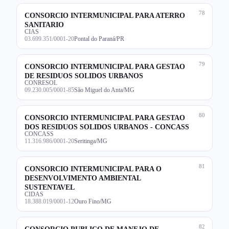
78
CONSORCIO INTERMUNICIPAL PARA ATERRO
SANITARIO
CIAS
03.699.351/0001-20
Pontal do Paraná/PR
79
CONSORCIO INTERMUNICIPAL PARA GESTAO
DE RESIDUOS SOLIDOS URBANOS
CONRESOL
09.230.005/0001-85
São Miguel do Anta/MG
80
CONSORCIO INTERMUNICIPAL PARA GESTAO
DOS RESIDUOS SOLIDOS URBANOS - CONCASS
CONCASS
11.316.986/0001-20
Seritinga/MG
81
CONSORCIO INTERMUNICIPAL PARA O
DESENVOLVIMENTO AMBIENTAL
SUSTENTAVEL
CIDAS
18.388.019/0001-12
Ouro Fino/MG
82
CONSORCIO PUBLICO DE MANEJO DE