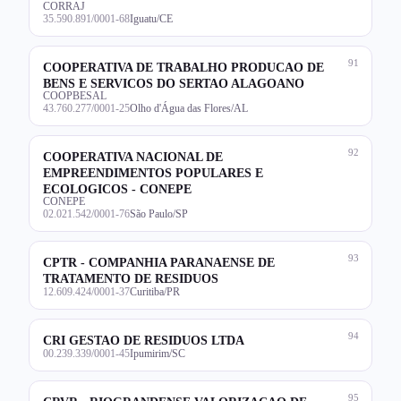
CORRAJ
35.590.891/0001-68
Iguatu/CE
91
COOPERATIVA DE TRABALHO PRODUCAO DE
BENS E SERVICOS DO SERTAO ALAGOANO
COOPBESAL
43.760.277/0001-25
Olho d'Água das Flores/AL
92
COOPERATIVA NACIONAL DE
EMPREENDIMENTOS POPULARES E
ECOLOGICOS - CONEPE
CONEPE
02.021.542/0001-76
São Paulo/SP
93
CPTR - COMPANHIA PARANAENSE DE
TRATAMENTO DE RESIDUOS
12.609.424/0001-37
Curitiba/PR
94
CRI GESTAO DE RESIDUOS LTDA
00.239.339/0001-45
Ipumirim/SC
95