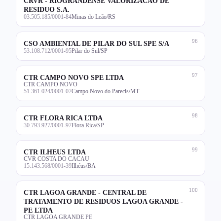
CRVR - RIOGRANDENSE VALORIZACAO DE
RESIDUO S.A.
03.505.185/0001-84
Minas do Leão/RS
96
CSO AMBIENTAL DE PILAR DO SUL SPE S/A
53.108.712/0001-95
Pilar do Sul/SP
97
CTR CAMPO NOVO SPE LTDA
CTR CAMPO NOVO
51.361.024/0001-07
Campo Novo do Parecis/MT
98
CTR FLORA RICA LTDA
30.793.927/0001-97
Flora Rica/SP
99
CTR ILHEUS LTDA
CVR COSTA DO CACAU
15.143.568/0001-39
Ilhéus/BA
100
CTR LAGOA GRANDE - CENTRAL DE
TRATAMENTO DE RESIDUOS LAGOA GRANDE -
PE LTDA
CTR LAGOA GRANDE PE