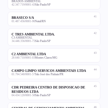
BRADOS AMBIENTAL
42.347.719/0001-43
São Paulo/SP
41
BRASECO S/A
01.487.456/0001-90
Natal/RN
42
C TRES AMBIENTAL LTDA.
C3 AMBIENTAL
34.446.356/0001-75
São Paulo/SP
43
C2 AMBIENTAL LTDA
28.640.710/0001-03
Montes Claros/MG
44
CAMPO LIMPO SERVICOS AMBIENTAIS LTDA
01.794.540/0001-57
São José dos Pinhais/PR
45
CDR PEDREIRA CENTRO DE DISPOSICAO DE
RESIDUOS LTDA
04.434.120/0001-58
São Paulo/SP
46