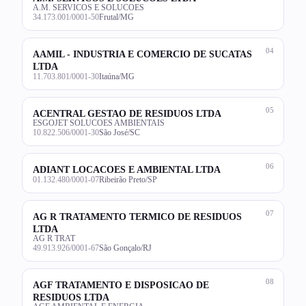
A.M. SERVICOS E SOLUCOES
34.173.001/0001-50
Frutal/MG
04
AAMIL - INDUSTRIA E COMERCIO DE SUCATAS
LTDA
11.703.801/0001-30
Itaúna/MG
05
ACENTRAL GESTAO DE RESIDUOS LTDA
ESGOJET SOLUCOES AMBIENTAIS
10.822.506/0001-30
São José/SC
06
ADIANT LOCACOES E AMBIENTAL LTDA
01.132.480/0001-07
Ribeirão Preto/SP
07
AG R TRATAMENTO TERMICO DE RESIDUOS
LTDA
AG R TRAT
49.913.926/0001-67
São Gonçalo/RJ
08
AGF TRATAMENTO E DISPOSICAO DE
RESIDUOS LTDA