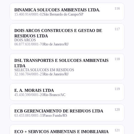
116
DINAMICA SOLUCOES AMBIENTAIS LTDA.
15.460.914/0001-02
São Bernardo do Campo/SP
117
DOIS ARCOS CONSTRUCOES E GESTAO DE
RESIDUOS LTDA
DOIS ARCOS
06.877.631/0001-70
Rio de Janeiro/RJ
118
DSL TRANSPORTES E SOLUCOES AMBIENTAIS
LTDA
SELECTA SOLUCOES EM RESIDUOS
32.166.704/0001-25
Rio de Janeiro/RJ
119
E. A. MORAIS LTDA
45.430.590/0001-20
Rio Branco/AC
120
ECB GERENCIAMENTO DE RESIDUOS LTDA
63.433.081/0001-33
Passo Fundo/RS
121
ECO + SERVICOS AMBIENTAIS E IMOBILIARIA