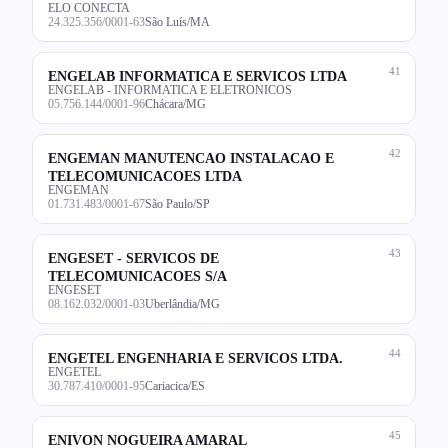
ELO CONECTA
24.325.356/0001-63
São Luís/MA
41
ENGELAB INFORMATICA E SERVICOS LTDA
ENGELAB - INFORMATICA E ELETRONICOS
05.756.144/0001-96
Chácara/MG
42
ENGEMAN MANUTENCAO INSTALACAO E
TELECOMUNICACOES LTDA
ENGEMAN
01.731.483/0001-67
São Paulo/SP
43
ENGESET - SERVICOS DE
TELECOMUNICACOES S/A
ENGESET
08.162.032/0001-03
Uberlândia/MG
44
ENGETEL ENGENHARIA E SERVICOS LTDA.
ENGETEL
30.787.410/0001-95
Cariacica/ES
45
ENIVON NOGUEIRA AMARAL