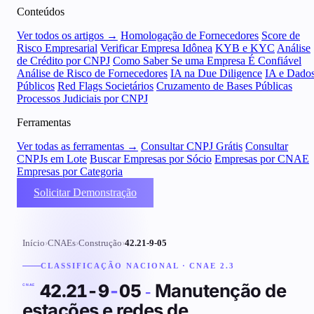
Conteúdos
Ver todos os artigos →
Homologação de Fornecedores
Score de
Risco Empresarial
Verificar Empresa Idônea
KYB e KYC
Análise
de Crédito por CNPJ
Como Saber Se uma Empresa É Confiável
Análise de Risco de Fornecedores
IA na Due Diligence
IA e Dado
Públicos
Red Flags Societários
Cruzamento de Bases Públicas
Processos Judiciais por CNPJ
Ferramentas
Ver todas as ferramentas →
Consultar CNPJ Grátis
Consultar
CNPJs em Lote
Buscar Empresas por Sócio
Empresas por CNAE
Empresas por Categoria
Solicitar Demonstração
Início
›
CNAEs
›
Construção
›
42.21-9-05
CLASSIFICAÇÃO NACIONAL · CNAE 2.3
Manutenção de
42.21-9
-
05
-
CNAE
estações e redes de