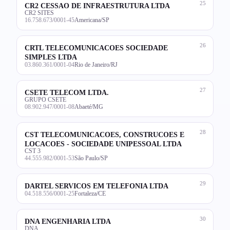
25
CR2 CESSAO DE INFRAESTRUTURA LTDA
CR2 SITES
16.758.673/0001-45
Americana/SP
26
CRTL TELECOMUNICACOES SOCIEDADE
SIMPLES LTDA
03.860.361/0001-04
Rio de Janeiro/RJ
27
CSETE TELECOM LTDA.
GRUPO CSETE
08.902.947/0001-08
Abaeté/MG
28
CST TELECOMUNICACOES, CONSTRUCOES E
LOCACOES - SOCIEDADE UNIPESSOAL LTDA
CST 3
44.555.982/0001-53
São Paulo/SP
29
DARTEL SERVICOS EM TELEFONIA LTDA
04.518.556/0001-25
Fortaleza/CE
30
DNA ENGENHARIA LTDA
DNA