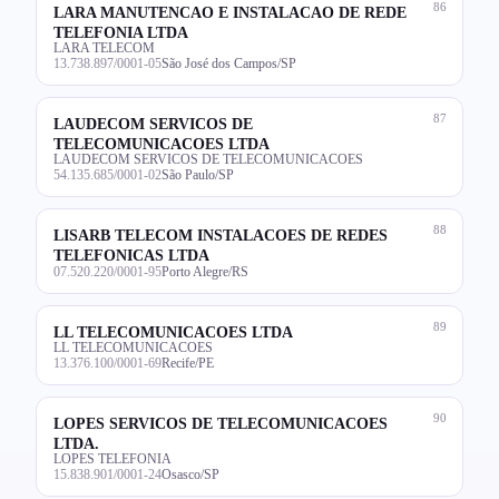
86
LARA MANUTENCAO E INSTALACAO DE REDE
TELEFONIA LTDA
LARA TELECOM
13.738.897/0001-05
São José dos Campos/SP
87
LAUDECOM SERVICOS DE
TELECOMUNICACOES LTDA
LAUDECOM SERVICOS DE TELECOMUNICACOES
54.135.685/0001-02
São Paulo/SP
88
LISARB TELECOM INSTALACOES DE REDES
TELEFONICAS LTDA
07.520.220/0001-95
Porto Alegre/RS
89
LL TELECOMUNICACOES LTDA
LL TELECOMUNICACOES
13.376.100/0001-69
Recife/PE
90
LOPES SERVICOS DE TELECOMUNICACOES
LTDA.
LOPES TELEFONIA
15.838.901/0001-24
Osasco/SP