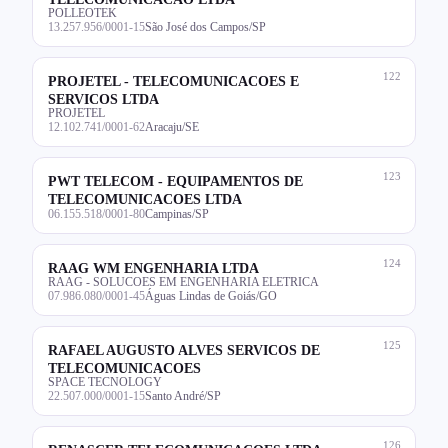
POLLEOTEK
13.257.956/0001-15
São José dos Campos/SP
122
PROJETEL - TELECOMUNICACOES E
SERVICOS LTDA
PROJETEL
12.102.741/0001-62
Aracaju/SE
123
PWT TELECOM - EQUIPAMENTOS DE
TELECOMUNICACOES LTDA
06.155.518/0001-80
Campinas/SP
124
RAAG WM ENGENHARIA LTDA
RAAG - SOLUCOES EM ENGENHARIA ELETRICA
07.986.080/0001-45
Águas Lindas de Goiás/GO
125
RAFAEL AUGUSTO ALVES SERVICOS DE
TELECOMUNICACOES
SPACE TECNOLOGY
22.507.000/0001-15
Santo André/SP
126