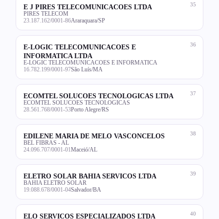
35
E J PIRES TELECOMUNICACOES LTDA
PIRES TELECOM
23.187.162/0001-86
Araraquara/SP
36
E-LOGIC TELECOMUNICACOES E
INFORMATICA LTDA
E-LOGIC TELECOMUNICACOES E INFORMATICA
16.782.199/0001-97
São Luís/MA
37
ECOMTEL SOLUCOES TECNOLOGICAS LTDA
ECOMTEL SOLUCOES TECNOLOGICAS
28.561.768/0001-53
Porto Alegre/RS
38
EDILENE MARIA DE MELO VASCONCELOS
BEL FIBRAS - AL
24.096.707/0001-01
Maceió/AL
39
ELETRO SOLAR BAHIA SERVICOS LTDA
BAHIA ELETRO SOLAR
19.088.678/0001-04
Salvador/BA
40
ELO SERVICOS ESPECIALIZADOS LTDA