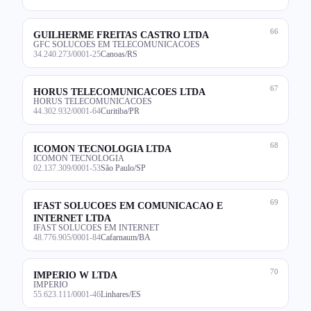
66
GUILHERME FREITAS CASTRO LTDA
GFC SOLUCOES EM TELECOMUNICACOES
34.240.273/0001-25
Canoas/RS
67
HORUS TELECOMUNICACOES LTDA
HORUS TELECOMUNICACOES
44.302.932/0001-64
Curitiba/PR
68
ICOMON TECNOLOGIA LTDA
ICOMON TECNOLOGIA
02.137.309/0001-53
São Paulo/SP
69
IFAST SOLUCOES EM COMUNICACAO E
INTERNET LTDA
IFAST SOLUCOES EM INTERNET
48.776.905/0001-84
Cafarnaum/BA
70
IMPERIO W LTDA
IMPERIO
55.623.111/0001-46
Linhares/ES