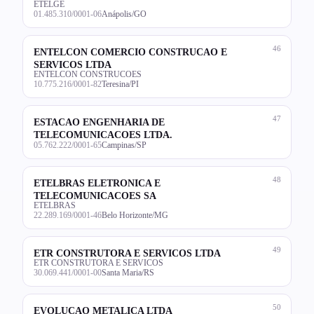
ETELGE
01.485.310/0001-06
Anápolis/GO
46
ENTELCON COMERCIO CONSTRUCAO E
SERVICOS LTDA
ENTELCON CONSTRUCOES
10.775.216/0001-82
Teresina/PI
47
ESTACAO ENGENHARIA DE
TELECOMUNICACOES LTDA.
05.762.222/0001-65
Campinas/SP
48
ETELBRAS ELETRONICA E
TELECOMUNICACOES SA
ETELBRAS
22.289.169/0001-46
Belo Horizonte/MG
49
ETR CONSTRUTORA E SERVICOS LTDA
ETR CONSTRUTORA E SERVICOS
30.069.441/0001-00
Santa Maria/RS
50
EVOLUCAO METALICA LTDA