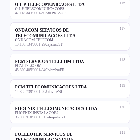
116
O L P TELECOMUNICAOES LTDA
O L P TELECOMUNICACOES
47.118.843/0001-50
São Paulo/SP
117
ONDACOM SERVICOS DE
TELECOMUNICACOES LTDA
ONDACOM TELECOM
13.166.134/0001-29
Cajamar/SP
118
PCM SERVICOS TELECOM LTDA
PCM TELECOM
45.820.405/0001-04
Colombo/PR
119
PCM TELECOMUNICACOES LTDA
14.855.739/0001-90
Joinville/SC
120
PHOENIX TELECOMUNICACOES LTDA
PHOENIX INSTALACOES
35.868.918/0001-31
Petrópolis/RJ
121
POLLEOTEK SERVICOS DE
TELECOMUNICACAO LTDA