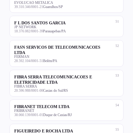
EVOLUCAO METALICA
39.310.346/0001-21
Guarulhos/SP
51
F L DOS SANTOS GARCIA
JP NETWORK
18.376.082/0001-39
Parauapebas/PA
52
FASN SERVICOS DE TELECOMUNICACOES
LTDA
FERMAN
28.592.104/0001-51
Belém/PA
53
FIBRA SERRA TELECOMUNICACOES E
ELETRICIDADE LTDA
FIBRA SERRA
20.596.988/0001-00
Caxias do Sul/RS
54
FIBRANET TELECOM LTDA
FRIBRANET
38.060.139/0001-01
Duque de Caxias/RJ
55
FIGUEIREDO E ROCHA LTDA