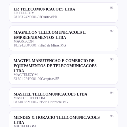
91
LR TELECOMUNICACOES LTDA
LR TELECOM
28.083.242/0001-05
Curitiba/PR
92
MAGNECON TELECOMUNICACOES E
EMPREENDIMENTOS LTDA
MAGNECON
18.724.260/0001-75
Itaú de Minas/MG
93
MAGTEL MANUTENCAO E COMERCIO DE
EQUIPAMENTOS DE TELECOMUNICACOES
LTDA
MAGTELECOM
33.891.224/0001-90
Campinas/SP
94
MASITEL TELECOMUNICACOES LTDA
MASITEL TELECOM
08.610.852/0001-02
Belo Horizonte/MG
95
MENDES & HORACIO TELECOMUNICACOES
LTDA
MH TELECOM