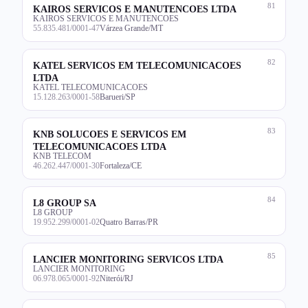
81
KAIROS SERVICOS E MANUTENCOES LTDA
KAIROS SERVICOS E MANUTENCOES
55.835.481/0001-47
Várzea Grande/MT
82
KATEL SERVICOS EM TELECOMUNICACOES
LTDA
KATEL TELECOMUNICACOES
15.128.263/0001-58
Barueri/SP
83
KNB SOLUCOES E SERVICOS EM
TELECOMUNICACOES LTDA
KNB TELECOM
46.262.447/0001-30
Fortaleza/CE
84
L8 GROUP SA
L8 GROUP
19.952.299/0001-02
Quatro Barras/PR
85
LANCIER MONITORING SERVICOS LTDA
LANCIER MONITORING
06.978.065/0001-92
Niterói/RJ