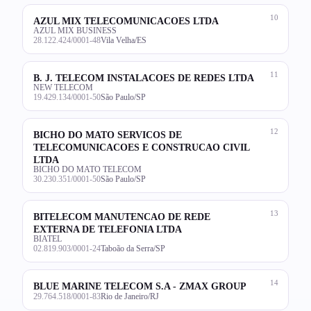
10
AZUL MIX TELECOMUNICACOES LTDA
AZUL MIX BUSINESS
28.122.424/0001-48
Vila Velha/ES
11
B. J. TELECOM INSTALACOES DE REDES LTDA
NEW TELECOM
19.429.134/0001-50
São Paulo/SP
12
BICHO DO MATO SERVICOS DE
TELECOMUNICACOES E CONSTRUCAO CIVIL
LTDA
BICHO DO MATO TELECOM
30.230.351/0001-50
São Paulo/SP
13
BITELECOM MANUTENCAO DE REDE
EXTERNA DE TELEFONIA LTDA
BIATEL
02.819.903/0001-24
Taboão da Serra/SP
14
BLUE MARINE TELECOM S.A - ZMAX GROUP
29.764.518/0001-83
Rio de Janeiro/RJ