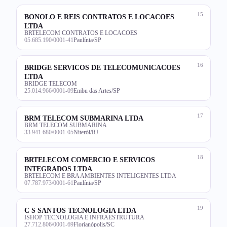
15
BONOLO E REIS CONTRATOS E LOCACOES
LTDA
BRTELECOM CONTRATOS E LOCACOES
05.685.190/0001-41
Paulínia/SP
16
BRIDGE SERVICOS DE TELECOMUNICACOES
LTDA
BRIDGE TELECOM
25.014.966/0001-09
Embu das Artes/SP
17
BRM TELECOM SUBMARINA LTDA
BRM TELECOM SUBMARINA
33.941.680/0001-05
Niterói/RJ
18
BRTELECOM COMERCIO E SERVICOS
INTEGRADOS LTDA
BRTELECOM E BRA AMBIENTES INTELIGENTES LTDA
07.787.973/0001-61
Paulínia/SP
19
C S SANTOS TECNOLOGIA LTDA
ISHOP TECNOLOGIA E INFRAESTRUTURA
27.712.806/0001-69
Florianópolis/SC