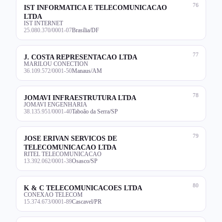
76
IST INFORMATICA E TELECOMUNICACAO
LTDA
IST INTERNET
25.080.370/0001-07
Brasília/DF
77
J. COSTA REPRESENTACAO LTDA
MARILOU CONECTION
36.109.572/0001-50
Manaus/AM
78
JOMAVI INFRAESTRUTURA LTDA
JOMAVI ENGENHARIA
38.135.951/0001-40
Taboão da Serra/SP
79
JOSE ERIVAN SERVICOS DE
TELECOMUNICACAO LTDA
RITEL TELECOMUNICACAO
13.392.062/0001-38
Osasco/SP
80
K & C TELECOMUNICACOES LTDA
CONEXAO TELECOM
15.374.673/0001-89
Cascavel/PR