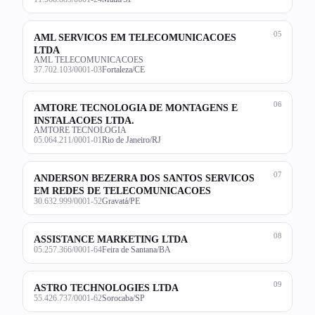
05
AML SERVICOS EM TELECOMUNICACOES
LTDA
AML TELECOMUNICACOES
37.702.103/0001-03
Fortaleza/CE
06
AMTORE TECNOLOGIA DE MONTAGENS E
INSTALACOES LTDA.
AMTORE TECNOLOGIA
05.064.211/0001-01
Rio de Janeiro/RJ
07
ANDERSON BEZERRA DOS SANTOS SERVICOS
EM REDES DE TELECOMUNICACOES
30.632.999/0001-52
Gravatá/PE
08
ASSISTANCE MARKETING LTDA
05.257.366/0001-64
Feira de Santana/BA
09
ASTRO TECHNOLOGIES LTDA
55.426.737/0001-62
Sorocaba/SP