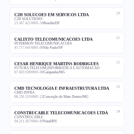
20
C2H SOLUCOES EM SERVICOS LTDA
C2H SOLUTIONS
23.367.421/0001-50
Brasília/DF
21
CALIXTO TELECOMUNICACOES LTDA
INTERMON TELECOMUNICACOES
45.717.641/0001-08
São Paulo/SP
22
CESAR HENRIQUE MARTINS RODRIGUES
FUTURA TELECOM,INFORMATICA E AUTOMACAO
07.603.928/0001-00
Campanha/MG
23
CMD TECNOLOGIA E INFRAESTRUTURA LTDA
CMD INFRA
08.250.535/0001-22
Conceição do Mato Dentro/MG
24
CONSTRUCABLE TELECOMUNICACOES LTDA
CONSTRUCABLE
04.211.267/0001-89
Natal/RN