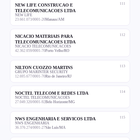
111
NEW LIFE CONSTRUCAO E
TELECOMUNICACOES LTDA
NEW LIFE
23.661.073/0001-20
Manaus/AM
112
NICACIO MATERIAIS PARA
TELECOMUNICACOES LTDA
NICACIO TELECOMUNICACOES
42.362.059/0001-70
Porto Velho/RO
113
NILTON CUOZZO MARTINS
GRUPO MARINTER SECURITY
12.695.677/0001-70
Rio de Janeiro/RJ
114
NOCTEL TELECOM E REDES LTDA
NOCTEL TELECOMUNICACOES
27.049.320/0001-92
Belo Horizonte/MG
115
NWS ENGENHARIA E SERVICOS LTDA
NWS ENGENHARIA
36.376.274/0001-27
São Luís/MA