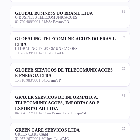
61
GLOBAL BUSINESS DO BRASIL LTDA
G BUSINESS TELECOMUNICACOES
02.729.609/0001-21
João Pessoa/PB
62
GLOBALING TELECOMUNICACOES DO BRASIL
LTDA
GLOBALING TELECOMUNICACOES
10.627.639/0001-55
Colombo/PR
63
GLOBER SERVICOS DE TELECOMUNICACOES
E ENERGIA LTDA
15.716.983/0001-34
Lorena/SP
64
GRAUER SERVICOS DE INFORMATICA,
TELECOMUNICACOES, IMPORTACAO E
EXPORTACAO LTDA
04.334.177/0001-85
São Bernardo do Campo/SP
65
GREEN CARE SERVICOS LTDA
GREEN CARE O&M
52.077.267/0001-80
Nova Lima/MG