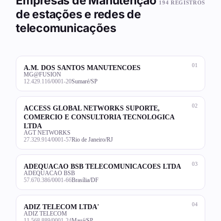
Empresas de Manutenção
194 REGISTROS
de estações e redes de
telecomunicações
01
A.M. DOS SANTOS MANUTENCOES
MG@FUSION
12.429.116/0001-20
Sumaré/SP
02
ACCESS GLOBAL NETWORKS SUPORTE,
COMERCIO E CONSULTORIA TECNOLOGICA
LTDA
AGT NETWORKS
27.329.914/0001-57
Rio de Janeiro/RJ
03
ADEQUACAO BSB TELECOMUNICACOES LTDA
ADEQUACAO BSB
57.670.386/0001-66
Brasília/DF
04
ADIZ TELECOM LTDA'
ADIZ TELECOM
11.568.889/0001-24
Mauá/SP