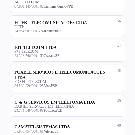
ARS TELECOM
07.901.145/0001-02
Campina Grande/PB
56
FITEK TELECOMUNICACOES LTDA.
FITEK
24.954.981/0001-74
Indaiatuba/SP
57
FJT TELECOM LTDA
FJT TELECOM
28.323.746/0001-55
Osasco/SP
58
FOXELL SERVICOS E TELECOMUNICACOES
LTDA
FOXELL TELECOM
36.588.220/0001-25
Mauá/SP
59
G & G SERVICOS EM TELEFONIA LTDA
DARTEL SERVICOS EM TELEFONIA
23.371.549/0001-98
Fortaleza/CE
60
GAMATEL SISTEMAS LTDA
35.953.454/0001-61
Vitória/ES