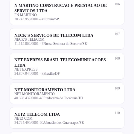
106
N MARTINO CONSTRUCAO E PRESTACAO DE
SERVICOS LTDA
FN MARTINO
30.243.958/0001-74
Suzano/SP
107
NECK'S SERVICOS DE TELECOM LTDA
NECK'S TELECOM
41.115.862/0001-47
Nossa Senhora do Socorro/SE
108
NET EXPRESS BRASIL TELECOMUNICACOES
LTDA
NET EXPRESS
24.857.944/0001-48
Brasília/DF
109
NET MONITORAMENTO LTDA
NET MONITORAMENTO
40.398.437/0001-40
Pindorama do Tocantins/TO
110
NETZ TELECOM LTDA
NETZ COM
24.724.495/0001-60
Jaboatão dos Guararapes/PE