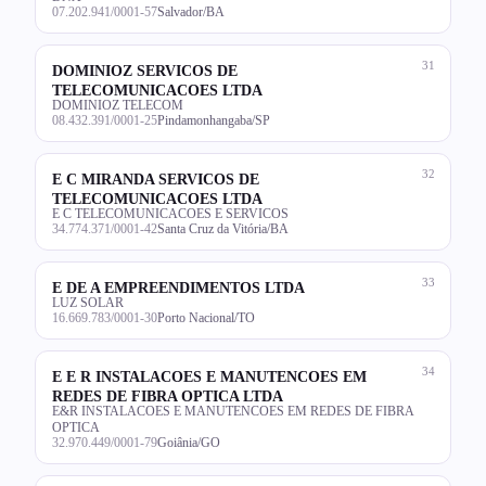
07.202.941/0001-57
Salvador/BA
31
DOMINIOZ SERVICOS DE
TELECOMUNICACOES LTDA
DOMINIOZ TELECOM
08.432.391/0001-25
Pindamonhangaba/SP
32
E C MIRANDA SERVICOS DE
TELECOMUNICACOES LTDA
E C TELECOMUNICACOES E SERVICOS
34.774.371/0001-42
Santa Cruz da Vitória/BA
33
E DE A EMPREENDIMENTOS LTDA
LUZ SOLAR
16.669.783/0001-30
Porto Nacional/TO
34
E E R INSTALACOES E MANUTENCOES EM
REDES DE FIBRA OPTICA LTDA
E&R INSTALACOES E MANUTENCOES EM REDES DE FIBRA
OPTICA
32.970.449/0001-79
Goiânia/GO