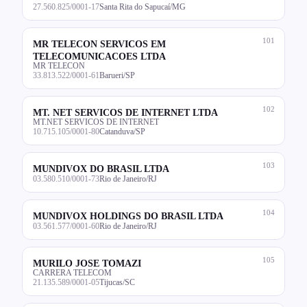
27.560.825/0001-17
Santa Rita do Sapucaí/MG
101
MR TELECON SERVICOS EM
TELECOMUNICACOES LTDA
MR TELECON
33.813.522/0001-61
Barueri/SP
102
MT. NET SERVICOS DE INTERNET LTDA
MT.NET SERVICOS DE INTERNET
10.715.105/0001-80
Catanduva/SP
103
MUNDIVOX DO BRASIL LTDA
03.580.510/0001-73
Rio de Janeiro/RJ
104
MUNDIVOX HOLDINGS DO BRASIL LTDA
03.561.577/0001-60
Rio de Janeiro/RJ
105
MURILO JOSE TOMAZI
CARRERA TELECOM
21.135.589/0001-05
Tijucas/SC