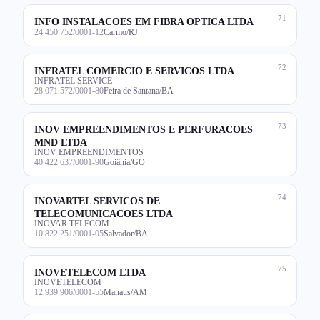
71
INFO INSTALACOES EM FIBRA OPTICA LTDA
24.450.752/0001-12
Carmo/RJ
72
INFRATEL COMERCIO E SERVICOS LTDA
INFRATEL SERVICE
28.071.572/0001-80
Feira de Santana/BA
73
INOV EMPREENDIMENTOS E PERFURACOES
MND LTDA
INOV EMPREENDIMENTOS
40.422.637/0001-90
Goiânia/GO
74
INOVARTEL SERVICOS DE
TELECOMUNICACOES LTDA
INOVAR TELECOM
10.822.251/0001-05
Salvador/BA
75
INOVETELECOM LTDA
INOVETELECOM
12.939.906/0001-55
Manaus/AM