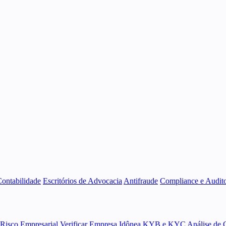
Contabilidade
Escritórios de Advocacia
Antifraude
Compliance e Audito
 Risco Empresarial
Verificar Empresa Idônea
KYB e KYC
Análise de 