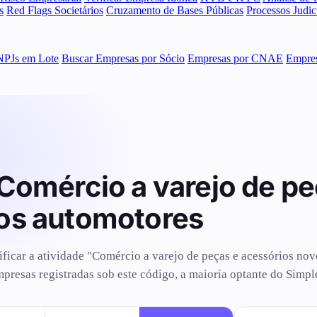
s
Red Flags Societários
Cruzamento de Bases Públicas
Processos Judi
NPJs em Lote
Buscar Empresas por Sócio
Empresas por CNAE
Empres
Comércio a varejo de pe
los automotores
ificar a atividade "Comércio a varejo de peças e acessórios nov
esas registradas sob este código, a maioria optante do Simpl