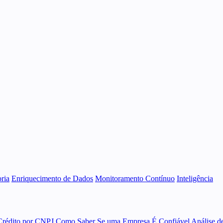
ria
Enriquecimento de Dados
Monitoramento Contínuo
Inteligência
Crédito por CNPJ
Como Saber Se uma Empresa É Confiável
Análise d