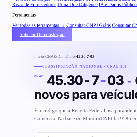
Risco de Fornecedores
IA na Due Diligence
IA e Dados Público
Ferramentas
Ver todas as ferramentas →
Consultar CNPJ Grátis
Consultar C
Solicitar Demonstração
Início
›
CNAEs
›
Comércio
›
45.30-7-03
CLASSIFICAÇÃO NACIONAL · CNAE 2.3
45.30-7
-
03
-
CNAE
novos para veícu
É o código que a Receita Federal usa para ident
Comércio. Na base do MonitorCNPJ há 9586 empr