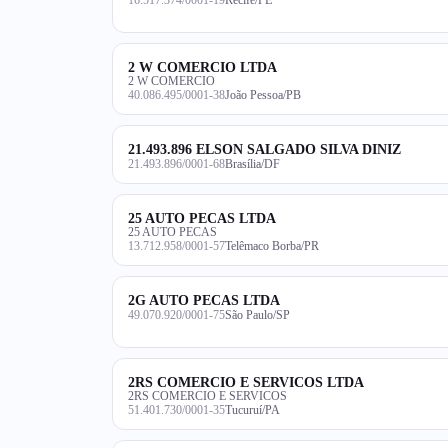
2 W COMERCIO LTDA
2 W COMERCIO
40.086.495/0001-38
João Pessoa/PB
21.493.896 ELSON SALGADO SILVA DINIZ
21.493.896/0001-68
Brasília/DF
25 AUTO PECAS LTDA
25 AUTO PECAS
13.712.958/0001-57
Telêmaco Borba/PR
2G AUTO PECAS LTDA
49.070.920/0001-75
São Paulo/SP
2RS COMERCIO E SERVICOS LTDA
2RS COMERCIO E SERVICOS
51.401.730/0001-35
Tucuruí/PA