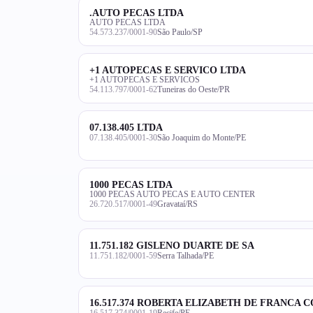
.AUTO PECAS LTDA
AUTO PECAS LTDA
54.573.237/0001-90
São Paulo/SP
+1 AUTOPECAS E SERVICO LTDA
+1 AUTOPECAS E SERVICOS
54.113.797/0001-62
Tuneiras do Oeste/PR
07.138.405 LTDA
07.138.405/0001-30
São Joaquim do Monte/PE
1000 PECAS LTDA
1000 PECAS AUTO PECAS E AUTO CENTER
26.720.517/0001-49
Gravataí/RS
11.751.182 GISLENO DUARTE DE SA
11.751.182/0001-59
Serra Talhada/PE
16.517.374 ROBERTA ELIZABETH DE FRANCA 
16.517.374/0001-19
Recife/PE