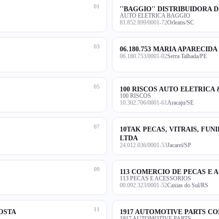
01
''BAGGIO'' DISTRIBUIDORA 
AUTO ELETRICA BAGGIO
81.852.899/0001-72
Orleans/SC
03
06.180.753 MARIA APARECIDA
06.180.753/0001-02
Serra Talhada/PE
05
100 RISCOS AUTO ELETRICA
100 RISCOS
10.302.706/0001-61
Aracaju/SE
07
10TAK PECAS, VITRAIS, FU
LTDA
24.012.036/0001-53
Jacareí/SP
09
113 COMERCIO DE PECAS E 
113 PECAS E ACESSORIOS
00.092.323/0001-52
Caxias do Sul/RS
11
COSTA
1917 AUTOMOTIVE PARTS C
1917 AUTOMOTIVE PARTS