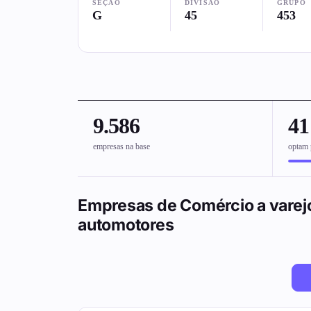
SEÇÃO
DIVISÃO
GRUPO
G
45
453
9.586
4
empresas na base
optam 
Empresas de Comércio a varejo
automotores