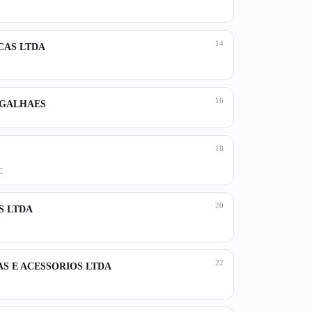
14
CAS LTDA
16
MAGALHAES
18
C
20
S LTDA
22
AS E ACESSORIOS LTDA