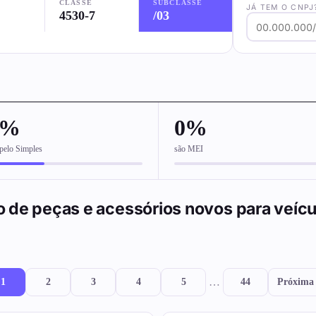
CLASSE
SUBCLASSE
JÁ TEM O CNPJ
4530-7
/03
1%
0%
pelo Simples
são MEI
 de peças e acessórios novos para veícu
…
1
2
3
4
5
44
Próxima