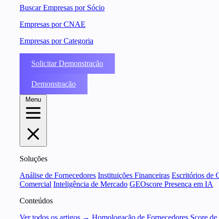
Buscar Empresas por Sócio
Empresas por CNAE
Empresas por Categoria
Solicitar Demonstração
Demonstração
Menu
Soluções
Análise de Fornecedores
Instituições Financeiras
Escritórios de 
Comercial
Inteligência de Mercado
GEOscore Presença em IA
Conteúdos
Ver todos os artigos →
Homologação de Fornecedores
Score de