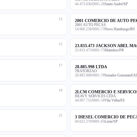
44.473.636/0001-26
Santo André/SP
13
2001 COMERCIO DE AUTO PE
2001 AUTO PECAS
14.960.238/0001-73
Novo Hamburgo/RS
15
23.833.473 JACKSON ABEL 
23.833.473/0001-75
Matinhos/PR
17
28.885.998 LTDA
TRATORZAO
28.885.998/0001-78
Senador Guiomard/A
19
2LCM COMERCIO E SERVICO
HEAVY SERVICES LTDA
44.997.733/0001-18
Vila Velha/ES
21
3 DIESEL COMERCIO DE PEC
04.022.279/0001-65
Leme/SP