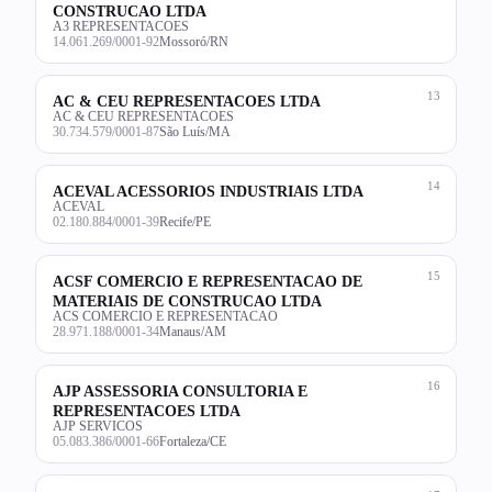
CONSTRUCAO LTDA
A3 REPRESENTACOES
14.061.269/0001-92
Mossoró/RN
13
AC & CEU REPRESENTACOES LTDA
AC & CEU REPRESENTACOES
30.734.579/0001-87
São Luís/MA
14
ACEVAL ACESSORIOS INDUSTRIAIS LTDA
ACEVAL
02.180.884/0001-39
Recife/PE
15
ACSF COMERCIO E REPRESENTACAO DE
MATERIAIS DE CONSTRUCAO LTDA
ACS COMERCIO E REPRESENTACAO
28.971.188/0001-34
Manaus/AM
16
AJP ASSESSORIA CONSULTORIA E
REPRESENTACOES LTDA
AJP SERVICOS
05.083.386/0001-66
Fortaleza/CE