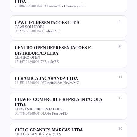
LTDA
70.086.269/0001-18
Jaboatão dos Guararapes/PE
59
CAWI REPRESENTACOES LTDA
CAWI SOLUCOES
00.273.532/0001-00
Palmas/TO
60
CENTRO OPEN REPRESENTACOES E
DISTRIBUICAO LTDA
CENTRO OPEN
15.447.248/0001-72
Recife/PE
61
CERAMICA JACARANDA LTDA
23.453.178/0001-93
Ribeirão das Neves/MG
62
CHAVES COMERCIO E REPRESENTACOES
LTDA
CHAVES REPRESENTACOES
00.778.549/0001-01
João Pessoa/PB
63
CICLO GRANDES MARCAS LTDA
CICLO GRANDES MARCAS