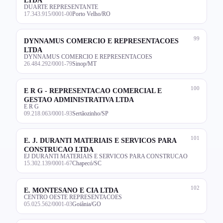
DUARTE REPRESENTANTE
17.343.915/0001-00
Porto Velho/RO
99
DYNNAMUS COMERCIO E REPRESENTACOES
LTDA
DYNNAMUS COMERCIO E REPRESENTACOES
26.484.292/0001-79
Sinop/MT
100
E R G - REPRESENTACAO COMERCIAL E
GESTAO ADMINISTRATIVA LTDA
E R G
09.218.063/0001-93
Sertãozinho/SP
101
E. J. DURANTI MATERIAIS E SERVICOS PARA
CONSTRUCAO LTDA
EJ DURANTI MATERIAIS E SERVICOS PARA CONSTRUCAO
15.302.139/0001-67
Chapecó/SC
102
E. MONTESANO E CIA LTDA
CENTRO OESTE REPRESENTACOES
05.025.562/0001-03
Goiânia/GO