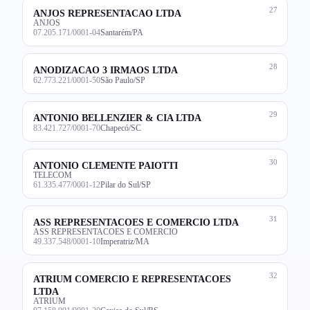
27
ANJOS REPRESENTACAO LTDA
ANJOS
07.205.171/0001-04
Santarém/PA
28
ANODIZACAO 3 IRMAOS LTDA
62.773.221/0001-50
São Paulo/SP
29
ANTONIO BELLENZIER & CIA LTDA
83.421.727/0001-70
Chapecó/SC
30
ANTONIO CLEMENTE PAIOTTI
TELECOM
61.335.477/0001-12
Pilar do Sul/SP
31
ASS REPRESENTACOES E COMERCIO LTDA
ASS REPRESENTACOES E COMERCIO
49.337.548/0001-10
Imperatriz/MA
32
ATRIUM COMERCIO E REPRESENTACOES
LTDA
ATRIUM