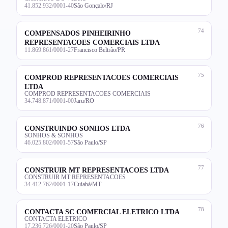
41.852.932/0001-40
São Gonçalo/RJ
74
COMPENSADOS PINHEIRINHO
REPRESENTACOES COMERCIAIS LTDA
11.869.861/0001-27
Francisco Beltrão/PR
75
COMPROD REPRESENTACOES COMERCIAIS
LTDA
COMPROD REPRESENTACOES COMERCIAIS
34.748.871/0001-00
Jaru/RO
76
CONSTRUINDO SONHOS LTDA
SONHOS & SONHOS
46.025.802/0001-57
São Paulo/SP
77
CONSTRUIR MT REPRESENTACOES LTDA
CONSTRUIR MT REPRESENTACOES
34.412.762/0001-17
Cuiabá/MT
78
CONTACTA SC COMERCIAL ELETRICO LTDA
CONTACTA ELETRICO
17.236.726/0001-20
São Paulo/SP