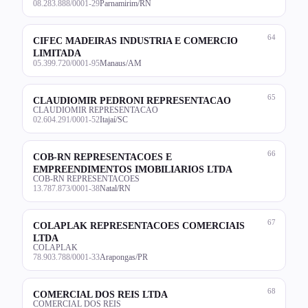
08.283.888/0001-29
Parnamirim/RN
64
CIFEC MADEIRAS INDUSTRIA E COMERCIO
LIMITADA
05.399.720/0001-95
Manaus/AM
65
CLAUDIOMIR PEDRONI REPRESENTACAO
CLAUDIOMIR REPRESENTACAO
02.604.291/0001-52
Itajaí/SC
66
COB-RN REPRESENTACOES E
EMPREENDIMENTOS IMOBILIARIOS LTDA
COB-RN REPRESENTACOES
13.787.873/0001-38
Natal/RN
67
COLAPLAK REPRESENTACOES COMERCIAIS
LTDA
COLAPLAK
78.903.788/0001-33
Arapongas/PR
68
COMERCIAL DOS REIS LTDA
COMERCIAL DOS REIS