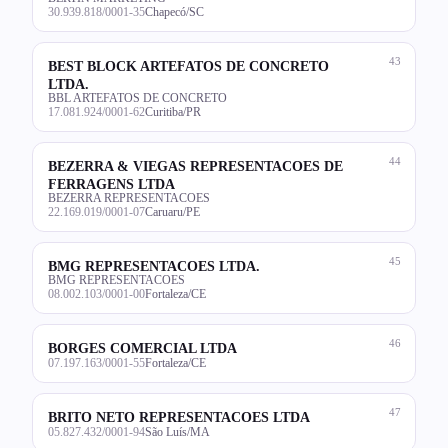
30.939.818/0001-35
Chapecó/SC
43
BEST BLOCK ARTEFATOS DE CONCRETO
LTDA.
BBL ARTEFATOS DE CONCRETO
17.081.924/0001-62
Curitiba/PR
44
BEZERRA & VIEGAS REPRESENTACOES DE
FERRAGENS LTDA
BEZERRA REPRESENTACOES
22.169.019/0001-07
Caruaru/PE
45
BMG REPRESENTACOES LTDA.
BMG REPRESENTACOES
08.002.103/0001-00
Fortaleza/CE
46
BORGES COMERCIAL LTDA
07.197.163/0001-55
Fortaleza/CE
47
BRITO NETO REPRESENTACOES LTDA
05.827.432/0001-94
São Luís/MA