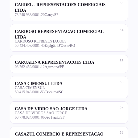
53
CARDEL - REPRESENTACOES COMERCIAIS
LTDA
78.240.983/0001-20
Garça/SP
54
CARDOSO REPRESENTACAO COMERCIAL
LTDA
CARDOSO REPRESENTACOES
56.424.408/0001-45
Espigão D'Oeste/RO
55
CARUALINA REPRESENTACOES LTDA
08.762.452/0001-12
Agrestina/PE
56
CASA CIMENSUL LTDA
CASA CIMENSUL
50.415.943/0001-53
Criciúma/SC
57
CASA DE VIDRO SAO JORGE LTDA
CASA DE VIDROS SAO JORGE
60.778.024/0001-06
São Paulo/SP
58
CASAZUL COMERCIO E REPRESENTACAO