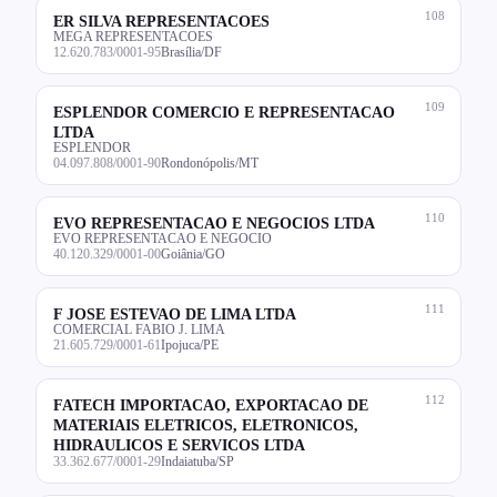
108
ER SILVA REPRESENTACOES
MEGA REPRESENTACOES
12.620.783/0001-95
Brasília/DF
109
ESPLENDOR COMERCIO E REPRESENTACAO
LTDA
ESPLENDOR
04.097.808/0001-90
Rondonópolis/MT
110
EVO REPRESENTACAO E NEGOCIOS LTDA
EVO REPRESENTACAO E NEGOCIO
40.120.329/0001-00
Goiânia/GO
111
F JOSE ESTEVAO DE LIMA LTDA
COMERCIAL FABIO J. LIMA
21.605.729/0001-61
Ipojuca/PE
112
FATECH IMPORTACAO, EXPORTACAO DE
MATERIAIS ELETRICOS, ELETRONICOS,
HIDRAULICOS E SERVICOS LTDA
33.362.677/0001-29
Indaiatuba/SP