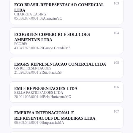
103
ECO BRASIL REPRESENTACAO COMERCIAL
LTDA
CHARRUA CASING
05.036.877/0001-56
Armazém/SC
104
ECOGREEN COMERCIO E SOLUCOES
AMBIENTAIS LTDA
ECO369
43.945.923/0001-29
Campo Grande/MS
105
EMGRS REPRESENTACAO COMERCIAL LTDA
GS REPRESENTACOES
21.026.362/0001-21
São Paulo/SP
106
EMI 8 REPRESENTACOES LTDA
BELLA PARTICIPACOES LTDA
20.001.005/0001-46
Belo Horizonte/MG
107
EMPRESA INTERNACIONAL E
REPRESENTACOES DE MADEIRAS LTDA
06.368.542/0001-06
Imperatriz/MA