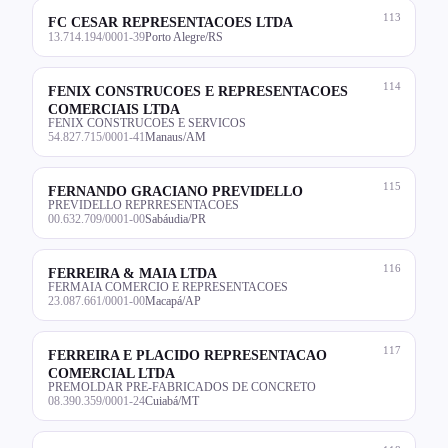
113
FC CESAR REPRESENTACOES LTDA
13.714.194/0001-39
Porto Alegre/RS
114
FENIX CONSTRUCOES E REPRESENTACOES
COMERCIAIS LTDA
FENIX CONSTRUCOES E SERVICOS
54.827.715/0001-41
Manaus/AM
115
FERNANDO GRACIANO PREVIDELLO
PREVIDELLO REPRRESENTACOES
00.632.709/0001-00
Sabáudia/PR
116
FERREIRA & MAIA LTDA
FERMAIA COMERCIO E REPRESENTACOES
23.087.661/0001-00
Macapá/AP
117
FERREIRA E PLACIDO REPRESENTACAO
COMERCIAL LTDA
PREMOLDAR PRE-FABRICADOS DE CONCRETO
08.390.359/0001-24
Cuiabá/MT