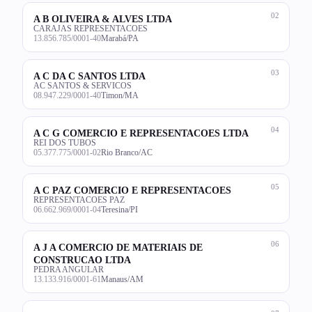
02
A B OLIVEIRA & ALVES LTDA
CARAJAS REPRESENTACOES
13.856.785/0001-40
Marabá/PA
03
A C DA C SANTOS LTDA
AC SANTOS & SERVICOS
08.947.229/0001-40
Timon/MA
04
A C G COMERCIO E REPRESENTACOES LTDA
REI DOS TUBOS
05.377.775/0001-02
Rio Branco/AC
05
A C PAZ COMERCIO E REPRESENTACOES
REPRESENTACOES PAZ
06.662.969/0001-04
Teresina/PI
06
A J A COMERCIO DE MATERIAIS DE
CONSTRUCAO LTDA
PEDRA ANGULAR
13.133.916/0001-61
Manaus/AM