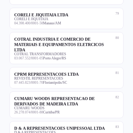
79
CORELI E JIQUITAIA LTDA
CORELI E JIQUITAIA
04.398.400/0001-58
Manaus/AM
80
COTRAL INDUSTRIA E COMERCIO DE
MATERIAIS E EQUIPAMENTOS ELETRCICOS
LTDA
COTRAL TRANSFORMADORES
03.067.552/0001-05
Porto Alegre/RS
81
CPRM REPRESENTACOES LTDA
REVESTIL REPRESENTACOES
07.445.823/0001-70
Florianópolis/SC
82
CUMARU WOODS REPRESENTACAO DE
DERIVADOS DE MADEIRA LTDA
CUMARU WOODS
26.278.074/0001-88
Curitiba/PR
83
D & A REPRESENTACOES UNIPESSOAL LTDA
D & A REPRESENTACOES