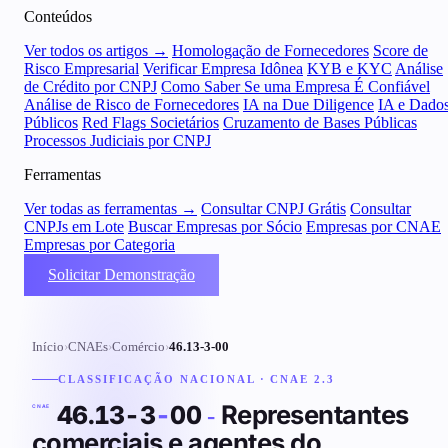
Conteúdos
Ver todos os artigos →
Homologação de Fornecedores
Score de
Risco Empresarial
Verificar Empresa Idônea
KYB e KYC
Análise
de Crédito por CNPJ
Como Saber Se uma Empresa É Confiável
Análise de Risco de Fornecedores
IA na Due Diligence
IA e Dado
Públicos
Red Flags Societários
Cruzamento de Bases Públicas
Processos Judiciais por CNPJ
Ferramentas
Ver todas as ferramentas →
Consultar CNPJ Grátis
Consultar
CNPJs em Lote
Buscar Empresas por Sócio
Empresas por CNAE
Empresas por Categoria
Solicitar Demonstração
Início
›
CNAEs
›
Comércio
›
46.13-3-00
CLASSIFICAÇÃO NACIONAL · CNAE 2.3
Representantes
46.13-3
-
00
-
CNAE
comerciais e agentes do