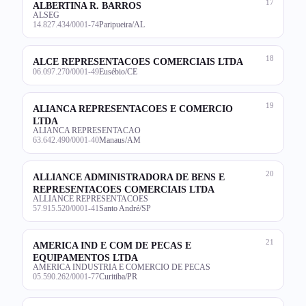
17
ALBERTINA R. BARROS
ALSEG
14.827.434/0001-74
Paripueira/AL
18
ALCE REPRESENTACOES COMERCIAIS LTDA
06.097.270/0001-49
Eusébio/CE
19
ALIANCA REPRESENTACOES E COMERCIO
LTDA
ALIANCA REPRESENTACAO
63.642.490/0001-40
Manaus/AM
20
ALLIANCE ADMINISTRADORA DE BENS E
REPRESENTACOES COMERCIAIS LTDA
ALLIANCE REPRESENTACOES
57.915.520/0001-41
Santo André/SP
21
AMERICA IND E COM DE PECAS E
EQUIPAMENTOS LTDA
AMERICA INDUSTRIA E COMERCIO DE PECAS
05.590.262/0001-77
Curitiba/PR