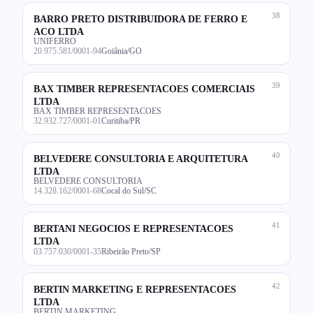
38
BARRO PRETO DISTRIBUIDORA DE FERRO E
ACO LTDA
UNIFERRO
20.975.581/0001-94
Goiânia/GO
39
BAX TIMBER REPRESENTACOES COMERCIAIS
LTDA
BAX TIMBER REPRESENTACOES
32.932.727/0001-01
Curitiba/PR
40
BELVEDERE CONSULTORIA E ARQUITETURA
LTDA
BELVEDERE CONSULTORIA
14.328.162/0001-68
Cocal do Sul/SC
41
BERTANI NEGOCIOS E REPRESENTACOES
LTDA
03.757.030/0001-35
Ribeirão Preto/SP
42
BERTIN MARKETING E REPRESENTACOES
LTDA
BERTIN MARKETING