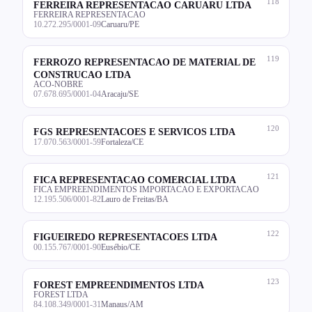
118
FERREIRA REPRESENTACAO CARUARU LTDA
FERREIRA REPRESENTACAO
10.272.295/0001-09
Caruaru/PE
119
FERROZO REPRESENTACAO DE MATERIAL DE
CONSTRUCAO LTDA
ACO-NOBRE
07.678.695/0001-04
Aracaju/SE
120
FGS REPRESENTACOES E SERVICOS LTDA
17.070.563/0001-59
Fortaleza/CE
121
FICA REPRESENTACAO COMERCIAL LTDA
FICA EMPREENDIMENTOS IMPORTACAO E EXPORTACAO
12.195.506/0001-82
Lauro de Freitas/BA
122
FIGUEIREDO REPRESENTACOES LTDA
00.155.767/0001-90
Eusébio/CE
123
FOREST EMPREENDIMENTOS LTDA
FOREST LTDA
84.108.349/0001-31
Manaus/AM