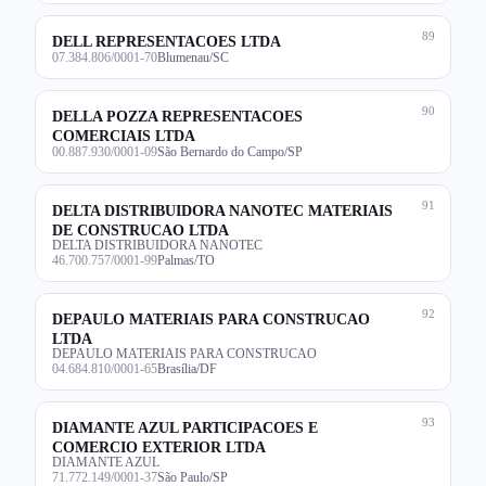
89
DELL REPRESENTACOES LTDA
07.384.806/0001-70
Blumenau/SC
90
DELLA POZZA REPRESENTACOES
COMERCIAIS LTDA
00.887.930/0001-09
São Bernardo do Campo/SP
91
DELTA DISTRIBUIDORA NANOTEC MATERIAIS
DE CONSTRUCAO LTDA
DELTA DISTRIBUIDORA NANOTEC
46.700.757/0001-99
Palmas/TO
92
DEPAULO MATERIAIS PARA CONSTRUCAO
LTDA
DEPAULO MATERIAIS PARA CONSTRUCAO
04.684.810/0001-65
Brasília/DF
93
DIAMANTE AZUL PARTICIPACOES E
COMERCIO EXTERIOR LTDA
DIAMANTE AZUL
71.772.149/0001-37
São Paulo/SP