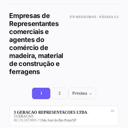
Empresas de
378 REGISTROS · PÁGINA 1/2
Representantes
comerciais e
agentes do
comércio de
madeira, material
de construção e
ferragens
1
2
Próxima →
01
3 GERACAO REPRESENTACOES LTDA
3 GERACAO
06.176.107/0001-71
São José do Rio Preto/SP