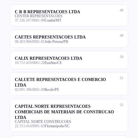
48
C R B REPRESENTACOES LTDA
CENTER REPRESENTACOES
37.526.167/0001-09
Cuiabá/MT
49
CAETES REPRESENTACOES LTDA
08.403.966/0001-81
João Pessoa/PB
50
CALIX REPRESENTACOES LTDA
10.712.419/0001-20
Eusébio/CE
51
CALUETE REPRESENTACOES E COMERCIO
LTDA
02.991.398/0001-09
Recife/PE
52
CAPITAL NORTE REPRESENTACOES
COMERCIAIS DE MATERIAIS DE CONSTRUCAO
LTDA
CAPITAL NORTE CONSTRUCOES
22.313.414/0001-03
Florianópolis/SC