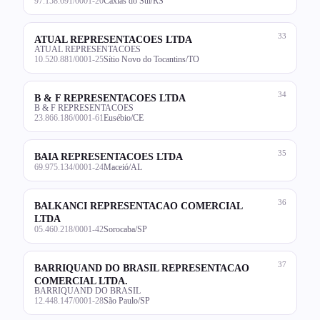
97.158.091/0001-20
Caxias do Sul/RS
33
ATUAL REPRESENTACOES LTDA
ATUAL REPRESENTACOES
10.520.881/0001-25
Sítio Novo do Tocantins/TO
34
B & F REPRESENTACOES LTDA
B & F REPRESENTACOES
23.866.186/0001-61
Eusébio/CE
35
BAIA REPRESENTACOES LTDA
69.975.134/0001-24
Maceió/AL
36
BALKANCI REPRESENTACAO COMERCIAL
LTDA
05.460.218/0001-42
Sorocaba/SP
37
BARRIQUAND DO BRASIL REPRESENTACAO
COMERCIAL LTDA.
BARRIQUAND DO BRASIL
12.448.147/0001-28
São Paulo/SP