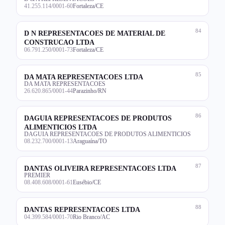
41.255.114/0001-60
Fortaleza/CE
84
D N REPRESENTACOES DE MATERIAL DE
CONSTRUCAO LTDA
06.791.250/0001-73
Fortaleza/CE
85
DA MATA REPRESENTACOES LTDA
DA MATA REPRESENTACOES
26.620.865/0001-44
Parazinho/RN
86
DAGUIA REPRESENTACOES DE PRODUTOS
ALIMENTICIOS LTDA
DAGUIA REPRESENTACOES DE PRODUTOS ALIMENTICIOS
08.232.700/0001-13
Araguaína/TO
87
DANTAS OLIVEIRA REPRESENTACOES LTDA
PREMIER
08.408.608/0001-61
Eusébio/CE
88
DANTAS REPRESENTACOES LTDA
04.399.584/0001-70
Rio Branco/AC