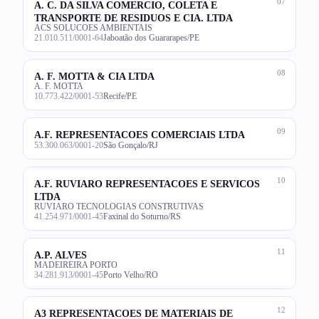
07
A. C. DA SILVA COMERCIO, COLETA E
TRANSPORTE DE RESIDUOS E CIA. LTDA
ACS SOLUCOES AMBIENTAIS
21.010.511/0001-64
Jaboatão dos Guararapes/PE
08
A. F. MOTTA & CIA LTDA
A. F. MOTTA
10.773.422/0001-53
Recife/PE
09
A.F. REPRESENTACOES COMERCIAIS LTDA
53.300.063/0001-20
São Gonçalo/RJ
10
A.F. RUVIARO REPRESENTACOES E SERVICOS
LTDA
RUVIARO TECNOLOGIAS CONSTRUTIVAS
41.254.971/0001-45
Faxinal do Soturno/RS
11
A.P. ALVES
MADEIREIRA PORTO
34.281.913/0001-45
Porto Velho/RO
12
A3 REPRESENTACOES DE MATERIAIS DE