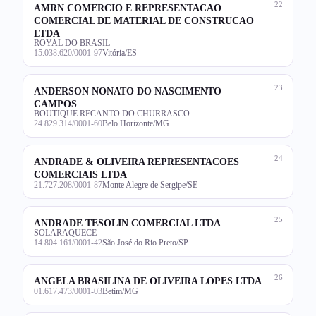
22
AMRN COMERCIO E REPRESENTACAO
COMERCIAL DE MATERIAL DE CONSTRUCAO
LTDA
ROYAL DO BRASIL
15.038.620/0001-97
Vitória/ES
23
ANDERSON NONATO DO NASCIMENTO
CAMPOS
BOUTIQUE RECANTO DO CHURRASCO
24.829.314/0001-60
Belo Horizonte/MG
24
ANDRADE & OLIVEIRA REPRESENTACOES
COMERCIAIS LTDA
21.727.208/0001-87
Monte Alegre de Sergipe/SE
25
ANDRADE TESOLIN COMERCIAL LTDA
SOLARAQUECE
14.804.161/0001-42
São José do Rio Preto/SP
26
ANGELA BRASILINA DE OLIVEIRA LOPES LTDA
01.617.473/0001-03
Betim/MG