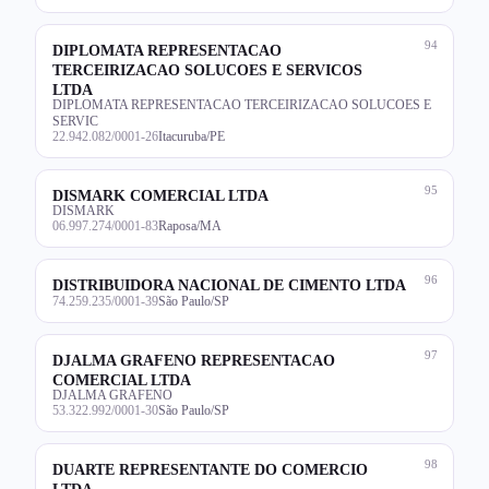
94
DIPLOMATA REPRESENTACAO
TERCEIRIZACAO SOLUCOES E SERVICOS
LTDA
DIPLOMATA REPRESENTACAO TERCEIRIZACAO SOLUCOES E
SERVIC
22.942.082/0001-26
Itacuruba/PE
95
DISMARK COMERCIAL LTDA
DISMARK
06.997.274/0001-83
Raposa/MA
96
DISTRIBUIDORA NACIONAL DE CIMENTO LTDA
74.259.235/0001-39
São Paulo/SP
97
DJALMA GRAFENO REPRESENTACAO
COMERCIAL LTDA
DJALMA GRAFENO
53.322.992/0001-30
São Paulo/SP
98
DUARTE REPRESENTANTE DO COMERCIO
LTDA