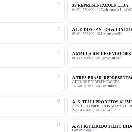
01
3S REPRESENTACOES LTDA
04.701.770/0001-12
Cachoeira da Prata/M
03
A L D DOS SANTOS & CIA LT
09.191.576/0001-58
Uruguaiana/RS
05
A MARCA REPRESENTACOES 
08.412.041/0001-05
Camaragibe/PE
07
A TRES BRASIL REPRESENTA
ATITUDE REPRESENTACOES
14.940.975/0001-04
Caruaru/PE
09
A. S. TELLI PRODUTOS ALIM
A. S. TELLI PRODUTOS ALIMENTICI
23.604.484/0001-83
Campinas/SP
11
A.V. FIGUEIREDO FILHO LTD
GRUPO VALE