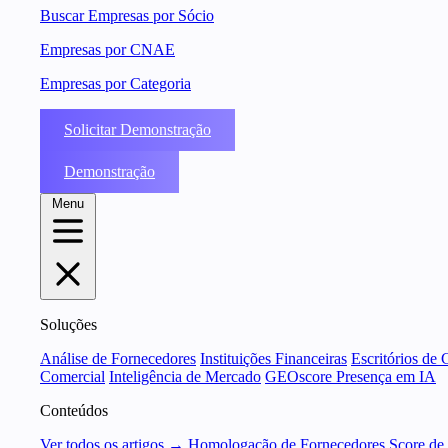
Buscar Empresas por Sócio
Empresas por CNAE
Empresas por Categoria
Solicitar Demonstração
Demonstração
Menu
Soluções
Análise de Fornecedores
Instituições Financeiras
Escritórios de 
Comercial
Inteligência de Mercado
GEOscore Presença em IA
Conteúdos
Ver todos os artigos →
Homologação de Fornecedores
Score de