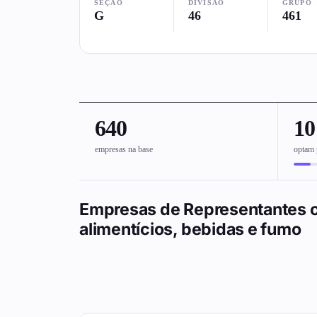
SEÇÃO
DIVISÃO
GRUPO
G
46
461
640
1
empresas na base
optam 
Empresas de Representantes c
alimentícios, bebidas e fumo