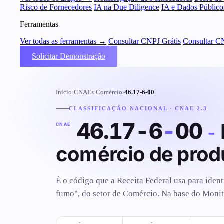
Risco de Fornecedores
IA na Due Diligence
IA e Dados Público
Ferramentas
Ver todas as ferramentas →
Consultar CNPJ Grátis
Consultar C
Solicitar Demonstração
Início
›
CNAEs
›
Comércio
›
46.17-6-00
CLASSIFICAÇÃO NACIONAL · CNAE 2.3
46.17-6
-
00
-
CNAE
comércio de produ
É o código que a Receita Federal usa para ident
fumo", do setor de Comércio. Na base do Monit