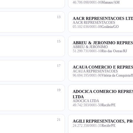
46.706.098/0001-06
Manaus/AM
13
AACR REPRESENTACOES LT
AACR REPRESENTACOES
05.102.036/0001-08
Goiânia/GO
15
ABREU & JERONIMO REPRE
ABREU & JERONIMO
51.299.731/0001-10
Rio das Ostras/RJ
17
ACAUA COMERCIO E REPRES
ACAUA REPRESENTACOES
96.694.195/0001-96
Vitória da Conquista
19
ADOCICA COMERCIO REPRES
LTDA
ADOCICA LTDA
49.742.593/0001-50
Recife/PE
21
AGILI REPRESENTACOES, P
24.272.358/0001-31
Recife/PE