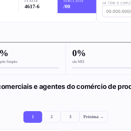
CLASSE
SUBCLASSE
JÁ TEM O CNPJ
4617-6
/00
0%
0%
pelo Simples
são MEI
omerciais e agentes do comércio de pro
1
2
3
Próxima →