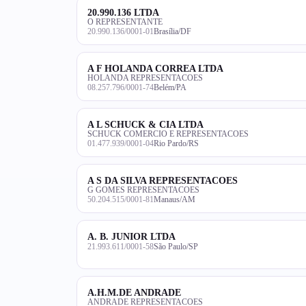
20.990.136 LTDA
O REPRESENTANTE
20.990.136/0001-01
Brasília/DF
A F HOLANDA CORREA LTDA
HOLANDA REPRESENTACOES
08.257.796/0001-74
Belém/PA
A L SCHUCK & CIA LTDA
SCHUCK COMERCIO E REPRESENTACOES
01.477.939/0001-04
Rio Pardo/RS
A S DA SILVA REPRESENTACOES
G GOMES REPRESENTACOES
50.204.515/0001-81
Manaus/AM
A. B. JUNIOR LTDA
21.993.611/0001-58
São Paulo/SP
A.H.M.DE ANDRADE
ANDRADE REPRESENTACOES