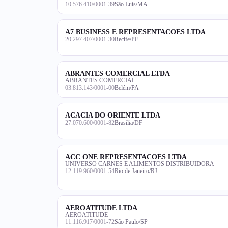
10.576.410/0001-39
São Luís/MA
A7 BUSINESS E REPRESENTACOES LTDA
20.297.407/0001-30
Recife/PE
ABRANTES COMERCIAL LTDA
ABRANTES COMERCIAL
03.813.143/0001-00
Belém/PA
ACACIA DO ORIENTE LTDA
27.070.600/0001-82
Brasília/DF
ACC ONE REPRESENTACOES LTDA
UNIVERSO CARNES E ALIMENTOS DISTRIBUIDORA
12.119.960/0001-54
Rio de Janeiro/RJ
AEROATITUDE LTDA
AEROATITUDE
11.116.917/0001-72
São Paulo/SP