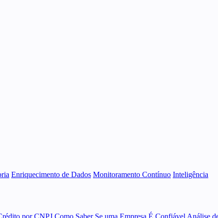
ria
Enriquecimento de Dados
Monitoramento Contínuo
Inteligência
Crédito por CNPJ
Como Saber Se uma Empresa É Confiável
Análise d