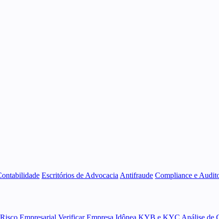
Contabilidade
Escritórios de Advocacia
Antifraude
Compliance e Audito
 Risco Empresarial
Verificar Empresa Idônea
KYB e KYC
Análise de 