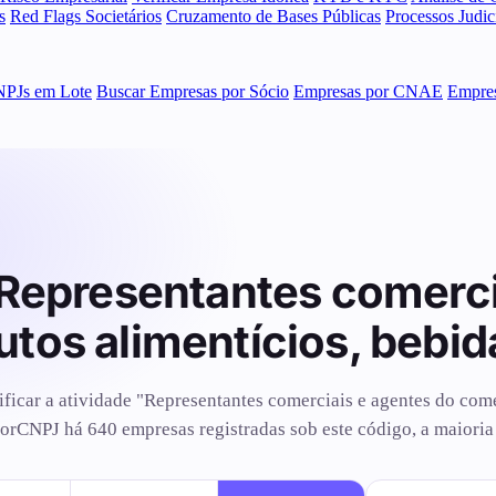
s
Red Flags Societários
Cruzamento de Bases Públicas
Processos Judi
NPJs em Lote
Buscar Empresas por Sócio
Empresas por CNAE
Empres
Representantes comerci
tos alimentícios, bebid
ificar a atividade "Representantes comerciais e agentes do com
orCNPJ há 640 empresas registradas sob este código, a maioria