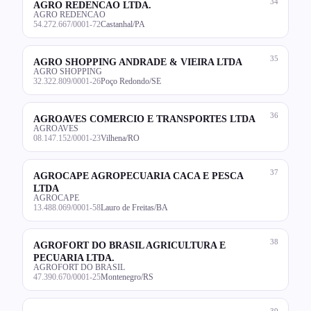
34
AGRO REDENCAO LTDA.
AGRO REDENCAO
54.272.667/0001-72
Castanhal/PA
35
AGRO SHOPPING ANDRADE & VIEIRA LTDA
AGRO SHOPPING
32.322.809/0001-26
Poço Redondo/SE
36
AGROAVES COMERCIO E TRANSPORTES LTDA
AGROAVES
08.147.152/0001-23
Vilhena/RO
37
AGROCAPE AGROPECUARIA CACA E PESCA
LTDA
AGROCAPE
13.488.069/0001-58
Lauro de Freitas/BA
38
AGROFORT DO BRASIL AGRICULTURA E
PECUARIA LTDA.
AGROFORT DO BRASIL
47.390.670/0001-25
Montenegro/RS
39