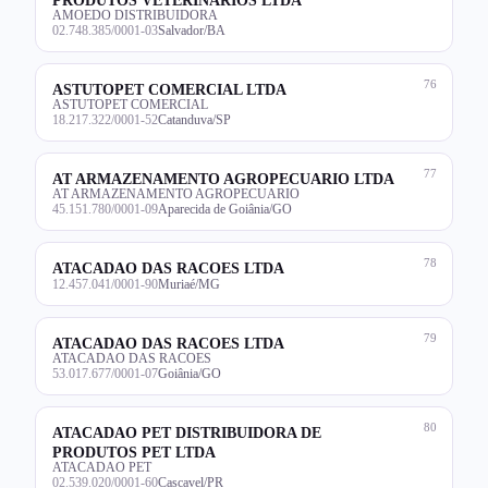
AMOEDO DISTRIBUIDORA
02.748.385/0001-03
Salvador/BA
76
ASTUTOPET COMERCIAL LTDA
ASTUTOPET COMERCIAL
18.217.322/0001-52
Catanduva/SP
77
AT ARMAZENAMENTO AGROPECUARIO LTDA
AT ARMAZENAMENTO AGROPECUARIO
45.151.780/0001-09
Aparecida de Goiânia/GO
78
ATACADAO DAS RACOES LTDA
12.457.041/0001-90
Muriaé/MG
79
ATACADAO DAS RACOES LTDA
ATACADAO DAS RACOES
53.017.677/0001-07
Goiânia/GO
80
ATACADAO PET DISTRIBUIDORA DE
PRODUTOS PET LTDA
ATACADAO PET
02.539.020/0001-60
Cascavel/PR