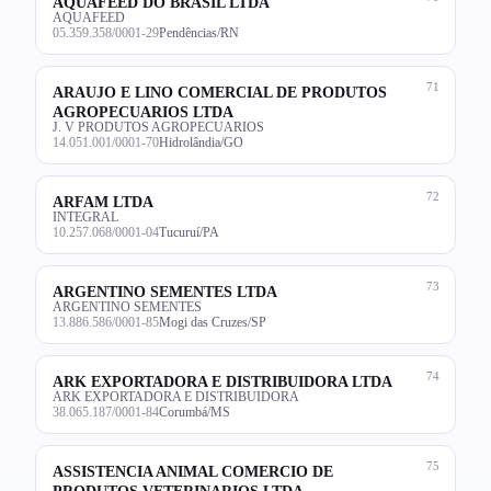
AQUAFEED DO BRASIL LTDA
AQUAFEED
05.359.358/0001-29
Pendências/RN
71
ARAUJO E LINO COMERCIAL DE PRODUTOS
AGROPECUARIOS LTDA
J. V PRODUTOS AGROPECUARIOS
14.051.001/0001-70
Hidrolândia/GO
72
ARFAM LTDA
INTEGRAL
10.257.068/0001-04
Tucuruí/PA
73
ARGENTINO SEMENTES LTDA
ARGENTINO SEMENTES
13.886.586/0001-85
Mogi das Cruzes/SP
74
ARK EXPORTADORA E DISTRIBUIDORA LTDA
ARK EXPORTADORA E DISTRIBUIDORA
38.065.187/0001-84
Corumbá/MS
75
ASSISTENCIA ANIMAL COMERCIO DE
PRODUTOS VETERINARIOS LTDA