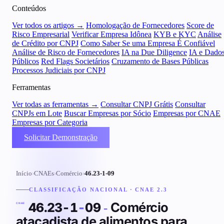
Conteúdos
Ver todos os artigos →
Homologação de Fornecedores
Score de
Risco Empresarial
Verificar Empresa Idônea
KYB e KYC
Análise
de Crédito por CNPJ
Como Saber Se uma Empresa É Confiável
Análise de Risco de Fornecedores
IA na Due Diligence
IA e Dado
Públicos
Red Flags Societários
Cruzamento de Bases Públicas
Processos Judiciais por CNPJ
Ferramentas
Ver todas as ferramentas →
Consultar CNPJ Grátis
Consultar
CNPJs em Lote
Buscar Empresas por Sócio
Empresas por CNAE
Empresas por Categoria
Solicitar Demonstração
Início
›
CNAEs
›
Comércio
›
46.23-1-09
CLASSIFICAÇÃO NACIONAL · CNAE 2.3
Comércio
46.23-1
-
09
-
CNAE
atacadista de alimentos para