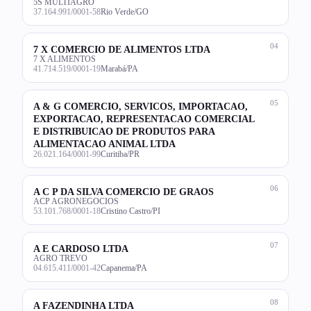
5S MULTIAGRO
37.164.991/0001-58
Rio Verde/GO
04
7 X COMERCIO DE ALIMENTOS LTDA
7 X ALIMENTOS
41.714.519/0001-19
Marabá/PA
05
A & G COMERCIO, SERVICOS, IMPORTACAO,
EXPORTACAO, REPRESENTACAO COMERCIAL
E DISTRIBUICAO DE PRODUTOS PARA
ALIMENTACAO ANIMAL LTDA
26.021.164/0001-99
Curitiba/PR
06
A C P DA SILVA COMERCIO DE GRAOS
ACP AGRONEGOCIOS
53.101.768/0001-18
Cristino Castro/PI
07
A E CARDOSO LTDA
AGRO TREVO
04.615.411/0001-42
Capanema/PA
08
A FAZENDINHA LTDA