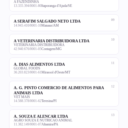
A FAZENDINHA
13.335.394/0001-80
Itaporanga d'Ajuda/SE
09
A SERAFIM SALGADO NETO LTDA
14.945.410/0001-10
Manaus/AM
10
A VETERINARIA DISTRIBUIDORA LTDA
VETERINARIA DISTRIBUIDORA
42.940.676/0001-05
Contagem/MG
11
A. DIAS ALIMENTOS LTDA
GLOBAL FOODS
36.203.823/0001-61
Mirassol d'Oeste/MT
12
A. G. PINTO COMERCIO DE ALIMENTOS PARA
ANIMAIS LTDA
VET MAIS
14.588.378/0001-62
Teresina/PI
13
A. SOUZA E ALENCAR LTDA
AGRO SOUZA E NUTRICAO ANIMAL
11.382.149/0001-07
Altamira/PA