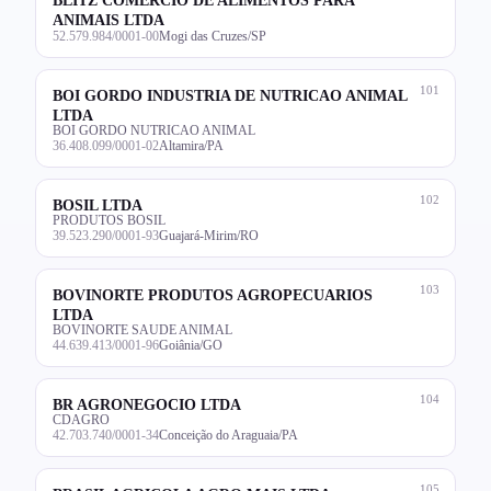
ANIMAIS LTDA
52.579.984/0001-00
Mogi das Cruzes/SP
101
BOI GORDO INDUSTRIA DE NUTRICAO ANIMAL
LTDA
BOI GORDO NUTRICAO ANIMAL
36.408.099/0001-02
Altamira/PA
102
BOSIL LTDA
PRODUTOS BOSIL
39.523.290/0001-93
Guajará-Mirim/RO
103
BOVINORTE PRODUTOS AGROPECUARIOS
LTDA
BOVINORTE SAUDE ANIMAL
44.639.413/0001-96
Goiânia/GO
104
BR AGRONEGOCIO LTDA
CDAGRO
42.703.740/0001-34
Conceição do Araguaia/PA
105