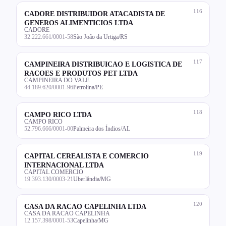
116
CADORE DISTRIBUIDOR ATACADISTA DE
GENEROS ALIMENTICIOS LTDA
CADORE
32.222.661/0001-58
São João da Urtiga/RS
117
CAMPINEIRA DISTRIBUICAO E LOGISTICA DE
RACOES E PRODUTOS PET LTDA
CAMPINEIRA DO VALE
44.189.620/0001-96
Petrolina/PE
118
CAMPO RICO LTDA
CAMPO RICO
52.796.666/0001-00
Palmeira dos Índios/AL
119
CAPITAL CEREALISTA E COMERCIO
INTERNACIONAL LTDA
CAPITAL COMERCIO
19.393.130/0003-21
Uberlândia/MG
120
CASA DA RACAO CAPELINHA LTDA
CASA DA RACAO CAPELINHA
12.157.398/0001-53
Capelinha/MG