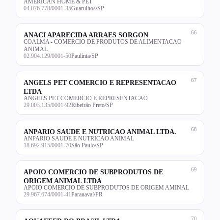
AMERICAN HOME & PET
04.076.778/0001-35
Guarulhos/SP
66
ANACI APARECIDA ARRAES SORGON
COALMA - COMERCIO DE PRODUTOS DE ALIMENTACAO
ANIMAL
02.904.129/0001-50
Paulínia/SP
67
ANGELS PET COMERCIO E REPRESENTACAO
LTDA
ANGELS PET COMERCIO E REPRESENTACAO
29.003.135/0001-92
Ribeirão Preto/SP
68
ANPARIO SAUDE E NUTRICAO ANIMAL LTDA.
ANPARIO SAUDE E NUTRICAO ANIMAL
18.692.915/0001-70
São Paulo/SP
69
APOIO COMERCIO DE SUBPRODUTOS DE
ORIGEM ANIMAL LTDA
APOIO COMERCIO DE SUBPRODUTOS DE ORIGEM AMINAL
29.967.674/0001-41
Paranavaí/PR
70