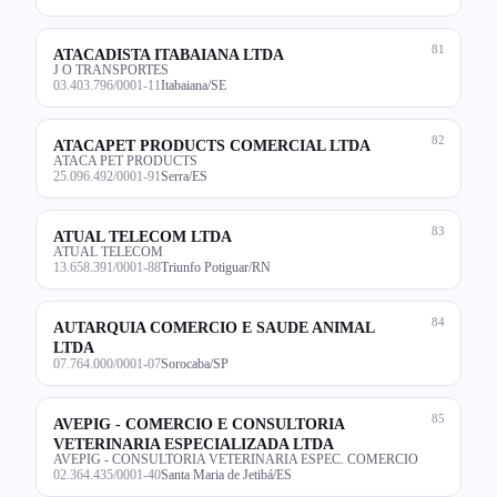
81
ATACADISTA ITABAIANA LTDA
J O TRANSPORTES
03.403.796/0001-11
Itabaiana/SE
82
ATACAPET PRODUCTS COMERCIAL LTDA
ATACA PET PRODUCTS
25.096.492/0001-91
Serra/ES
83
ATUAL TELECOM LTDA
ATUAL TELECOM
13.658.391/0001-88
Triunfo Potiguar/RN
84
AUTARQUIA COMERCIO E SAUDE ANIMAL
LTDA
07.764.000/0001-07
Sorocaba/SP
85
AVEPIG - COMERCIO E CONSULTORIA
VETERINARIA ESPECIALIZADA LTDA
AVEPIG - CONSULTORIA VETERINARIA ESPEC. COMERCIO
02.364.435/0001-40
Santa Maria de Jetibá/ES