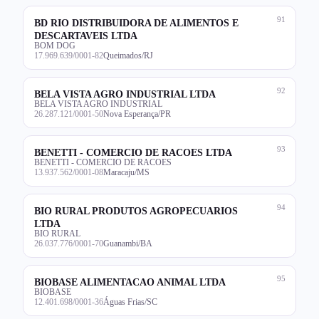
91
BD RIO DISTRIBUIDORA DE ALIMENTOS E
DESCARTAVEIS LTDA
BOM DOG
17.969.639/0001-82
Queimados/RJ
92
BELA VISTA AGRO INDUSTRIAL LTDA
BELA VISTA AGRO INDUSTRIAL
26.287.121/0001-50
Nova Esperança/PR
93
BENETTI - COMERCIO DE RACOES LTDA
BENETTI - COMERCIO DE RACOES
13.937.562/0001-08
Maracaju/MS
94
BIO RURAL PRODUTOS AGROPECUARIOS
LTDA
BIO RURAL
26.037.776/0001-70
Guanambi/BA
95
BIOBASE ALIMENTACAO ANIMAL LTDA
BIOBASE
12.401.698/0001-36
Águas Frias/SC