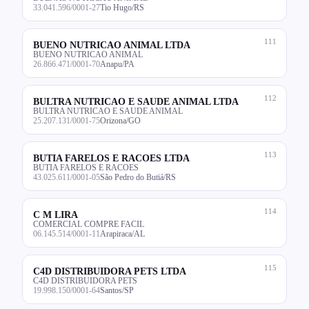
33.041.596/0001-27
Tio Hugo/RS
111
BUENO NUTRICAO ANIMAL LTDA
BUENO NUTRICAO ANIMAL
26.866.471/0001-70
Anapu/PA
112
BULTRA NUTRICAO E SAUDE ANIMAL LTDA
BULTRA NUTRICAO E SAUDE ANIMAL
25.207.131/0001-75
Orizona/GO
113
BUTIA FARELOS E RACOES LTDA
BUTIA FARELOS E RACOES
43.025.611/0001-05
São Pedro do Butiá/RS
114
C M LIRA
COMERCIAL COMPRE FACIL
06.145.514/0001-11
Arapiraca/AL
115
C4D DISTRIBUIDORA PETS LTDA
C4D DISTRIBUIDORA PETS
19.998.150/0001-64
Santos/SP