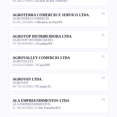
04.584.079/0001-04
Lucas do Rio Verde/MT
50
AGROTERRA COMERCIO E SERVICO LTDA
AGROTERRA COMERCIO
05.062.295/0001-44
Rondon do Pará/PA
51
AGROTOP DISTRIBUIDORA LTDA
AGROTOP DISTRIBUIDORA
50.706.869/0001-24
Guabiju/RS
52
AGROVALLEY COMERCIO LTDA
AGROVALLEY
03.656.074/0001-79
Caicó/RN
53
AGROVAN LTDA.
AGROVAN
08.756.022/0001-98
Canapi/AL
54
ALA EMPREENDIMENTOS LTDA
ALA EMPREENDIMENTOS
41.368.465/0001-87
Alto Parnaíba/MA