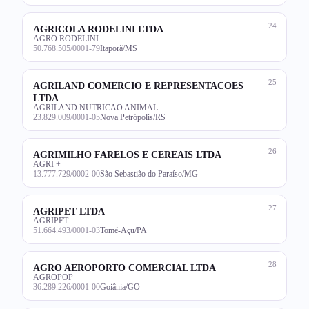
24
AGRICOLA RODELINI LTDA
AGRO RODELINI
50.768.505/0001-79
Itaporã/MS
25
AGRILAND COMERCIO E REPRESENTACOES
LTDA
AGRILAND NUTRICAO ANIMAL
23.829.009/0001-05
Nova Petrópolis/RS
26
AGRIMILHO FARELOS E CEREAIS LTDA
AGRI +
13.777.729/0002-00
São Sebastião do Paraíso/MG
27
AGRIPET LTDA
AGRIPET
51.664.493/0001-03
Tomé-Açu/PA
28
AGRO AEROPORTO COMERCIAL LTDA
AGROPOP
36.289.226/0001-00
Goiânia/GO