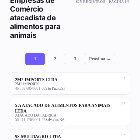
Empresas de
625 REGISTROS · PÁGINA 1/3
Comércio
atacadista de
alimentos para
animais
1
2
3
Próxima →
01
2M2 IMPORTS LTDA
2M2 IMPORTS
46.739.605/0001-08
São Paulo/SP
02
5 A ATACADO DE ALIMENTOS PARA ANIMAIS
LTDA
ATACADO DA FABRICA
56.211.176/0001-47
Salvador/BA
03
5S MULTIAGRO LTDA