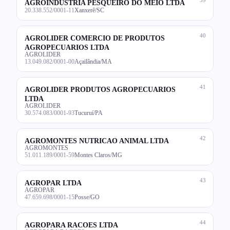
AGROINDUSTRIA PESQUEIRO DO MEIO LTDA
20.338.552/0001-11
Xanxerê/SC
40
AGROLIDER COMERCIO DE PRODUTOS
AGROPECUARIOS LTDA
AGROLIDER
13.049.082/0001-00
Açailândia/MA
41
AGROLIDER PRODUTOS AGROPECUARIOS
LTDA
AGROLIDER
30.574.083/0001-93
Tucuruí/PA
42
AGROMONTES NUTRICAO ANIMAL LTDA
AGROMONTES
51.011.189/0001-59
Montes Claros/MG
43
AGROPAR LTDA
AGROPAR
47.659.698/0001-15
Posse/GO
44
AGROPARA RACOES LTDA