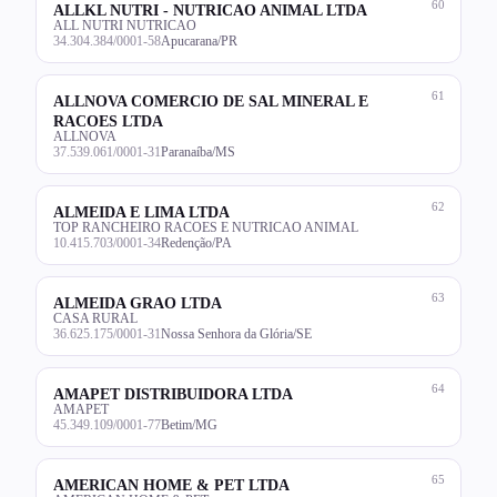
60
ALLKL NUTRI - NUTRICAO ANIMAL LTDA
ALL NUTRI NUTRICAO
34.304.384/0001-58
Apucarana/PR
61
ALLNOVA COMERCIO DE SAL MINERAL E
RACOES LTDA
ALLNOVA
37.539.061/0001-31
Paranaíba/MS
62
ALMEIDA E LIMA LTDA
TOP RANCHEIRO RACOES E NUTRICAO ANIMAL
10.415.703/0001-34
Redenção/PA
63
ALMEIDA GRAO LTDA
CASA RURAL
36.625.175/0001-31
Nossa Senhora da Glória/SE
64
AMAPET DISTRIBUIDORA LTDA
AMAPET
45.349.109/0001-77
Betim/MG
65
AMERICAN HOME & PET LTDA