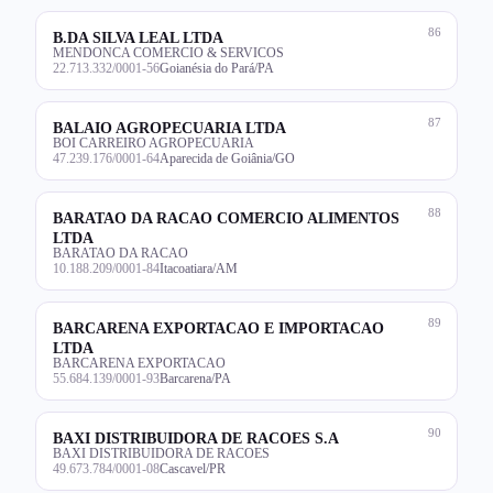
86
B.DA SILVA LEAL LTDA
MENDONCA COMERCIO & SERVICOS
22.713.332/0001-56
Goianésia do Pará/PA
87
BALAIO AGROPECUARIA LTDA
BOI CARREIRO AGROPECUARIA
47.239.176/0001-64
Aparecida de Goiânia/GO
88
BARATAO DA RACAO COMERCIO ALIMENTOS
LTDA
BARATAO DA RACAO
10.188.209/0001-84
Itacoatiara/AM
89
BARCARENA EXPORTACAO E IMPORTACAO
LTDA
BARCARENA EXPORTACAO
55.684.139/0001-93
Barcarena/PA
90
BAXI DISTRIBUIDORA DE RACOES S.A
BAXI DISTRIBUIDORA DE RACOES
49.673.784/0001-08
Cascavel/PR