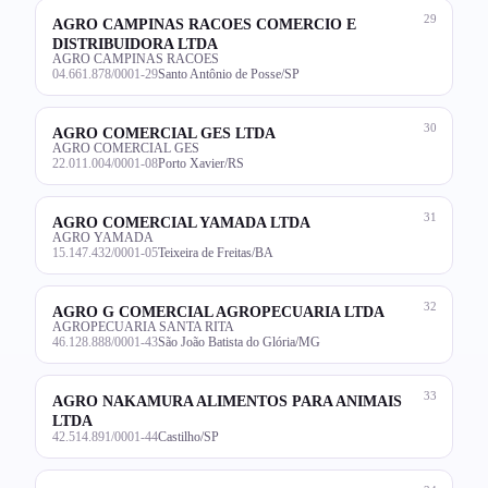
29
AGRO CAMPINAS RACOES COMERCIO E
DISTRIBUIDORA LTDA
AGRO CAMPINAS RACOES
04.661.878/0001-29
Santo Antônio de Posse/SP
30
AGRO COMERCIAL GES LTDA
AGRO COMERCIAL GES
22.011.004/0001-08
Porto Xavier/RS
31
AGRO COMERCIAL YAMADA LTDA
AGRO YAMADA
15.147.432/0001-05
Teixeira de Freitas/BA
32
AGRO G COMERCIAL AGROPECUARIA LTDA
AGROPECUARIA SANTA RITA
46.128.888/0001-43
São João Batista do Glória/MG
33
AGRO NAKAMURA ALIMENTOS PARA ANIMAIS
LTDA
42.514.891/0001-44
Castilho/SP