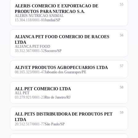
55
ALERIS COMERCIO E EXPORTACAO DE
PRODUTOS PARA NUTRICAO S.A.
ALERIS NUTRICAO ANIMAL
15.304.118/0001-80
Jundiaí/SP
56
ALIANCA PET FOOD COMERCIO DE RACOES
LTDA
ALIANCA PET FOOD
33.312.567/0001-52
Socorro/SP
57
ALIVET PRODUTOS AGROPECUARIOS LTDA
08.165.323/0001-47
Jaboatão dos Guararapes/PE
58
ALL PET COMERCIO LTDA
ALL PET
03.279.921/0001-23
Rio de Janeiro/RJ
59
ALL PETS DISTRIBUIDORA DE PRODUTOS PET
LTDA
20.512.517/0001-77
São Paulo/SP