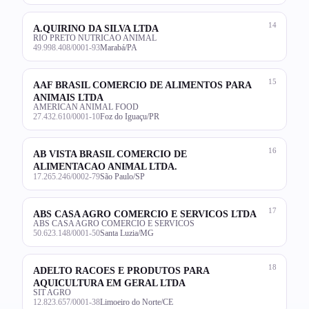
14
A.QUIRINO DA SILVA LTDA
RIO PRETO NUTRICAO ANIMAL
49.998.408/0001-93
Marabá/PA
15
AAF BRASIL COMERCIO DE ALIMENTOS PARA
ANIMAIS LTDA
AMERICAN ANIMAL FOOD
27.432.610/0001-10
Foz do Iguaçu/PR
16
AB VISTA BRASIL COMERCIO DE
ALIMENTACAO ANIMAL LTDA.
17.265.246/0002-79
São Paulo/SP
17
ABS CASA AGRO COMERCIO E SERVICOS LTDA
ABS CASA AGRO COMERCIO E SERVICOS
50.623.148/0001-50
Santa Luzia/MG
18
ADELTO RACOES E PRODUTOS PARA
AQUICULTURA EM GERAL LTDA
SIT AGRO
12.823.657/0001-38
Limoeiro do Norte/CE