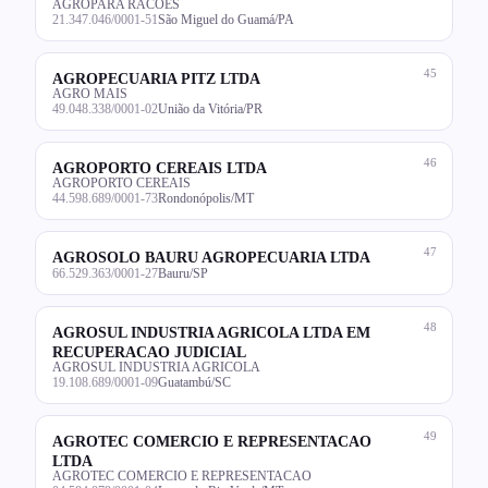
AGROPARA RACOES
21.347.046/0001-51
São Miguel do Guamá/PA
45
AGROPECUARIA PITZ LTDA
AGRO MAIS
49.048.338/0001-02
União da Vitória/PR
46
AGROPORTO CEREAIS LTDA
AGROPORTO CEREAIS
44.598.689/0001-73
Rondonópolis/MT
47
AGROSOLO BAURU AGROPECUARIA LTDA
66.529.363/0001-27
Bauru/SP
48
AGROSUL INDUSTRIA AGRICOLA LTDA EM
RECUPERACAO JUDICIAL
AGROSUL INDUSTRIA AGRICOLA
19.108.689/0001-09
Guatambú/SC
49
AGROTEC COMERCIO E REPRESENTACAO
LTDA
AGROTEC COMERCIO E REPRESENTACAO