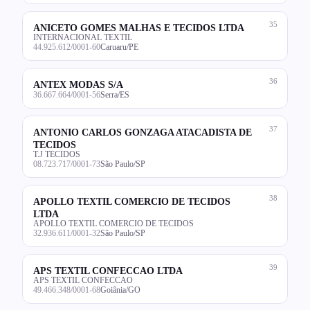
35
ANICETO GOMES MALHAS E TECIDOS LTDA
INTERNACIONAL TEXTIL
44.925.612/0001-60
Caruaru/PE
36
ANTEX MODAS S/A
36.667.664/0001-56
Serra/ES
37
ANTONIO CARLOS GONZAGA ATACADISTA DE
TECIDOS
T.J TECIDOS
08.723.717/0001-73
São Paulo/SP
38
APOLLO TEXTIL COMERCIO DE TECIDOS
LTDA
APOLLO TEXTIL COMERCIO DE TECIDOS
32.936.611/0001-32
São Paulo/SP
39
APS TEXTIL CONFECCAO LTDA
APS TEXTIL CONFECCAO
49.466.348/0001-68
Goiânia/GO