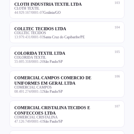
103
CLOTH INDUSTRIA TEXTIL LTDA
CLOTH TEXTIL
44.929.167/0001-07
Goiânia/GO
104
COLLTEC TECIDOS LTDA
COLLTEC TECIDOS
13.979.431/0001-93
Santa Cruz do Capibaribe/PE
105
COLORIDA TEXTIL LTDA
COLORIDA TEXTIL
55.695.318/0001-26
São Paulo/SP
106
COMERCIAL CAMPOS COMERCIO DE
UNIFORMES EM GERAL LTDA
COMERCIAL CAMPOS
08.491.274/0001-32
São Paulo/SP
107
COMERCIAL CRISTALINA TECIDOS E
CONFECCOES LTDA
COMERCIAL CRISTALINA
47.126.749/0001-43
São Paulo/SP