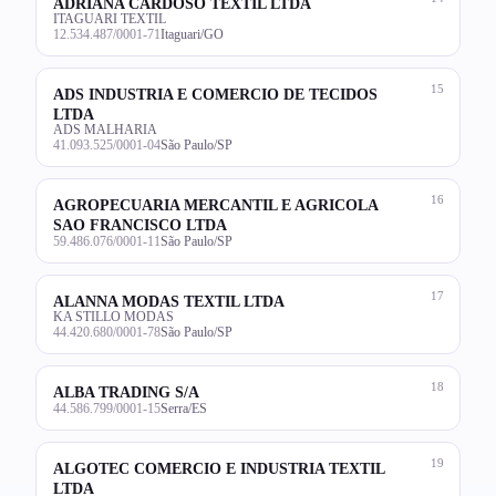
ADRIANA CARDOSO TEXTIL LTDA
ITAGUARI TEXTIL
12.534.487/0001-71
Itaguari/GO
15
ADS INDUSTRIA E COMERCIO DE TECIDOS
LTDA
ADS MALHARIA
41.093.525/0001-04
São Paulo/SP
16
AGROPECUARIA MERCANTIL E AGRICOLA
SAO FRANCISCO LTDA
59.486.076/0001-11
São Paulo/SP
17
ALANNA MODAS TEXTIL LTDA
KA STILLO MODAS
44.420.680/0001-78
São Paulo/SP
18
ALBA TRADING S/A
44.586.799/0001-15
Serra/ES
19
ALGOTEC COMERCIO E INDUSTRIA TEXTIL
LTDA