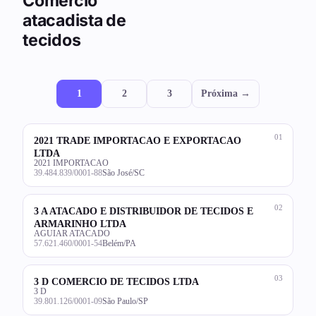
Comércio
atacadista de
tecidos
1
2
3
Próxima →
01
2021 TRADE IMPORTACAO E EXPORTACAO
LTDA
2021 IMPORTACAO
39.484.839/0001-88
São José/SC
02
3 A ATACADO E DISTRIBUIDOR DE TECIDOS E
ARMARINHO LTDA
AGUIAR ATACADO
57.621.460/0001-54
Belém/PA
03
3 D COMERCIO DE TECIDOS LTDA
3 D
39.801.126/0001-09
São Paulo/SP