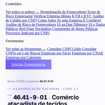
Conteúdos
Ver todos os artigos →
Homologação de Fornecedores
Score de
Risco Empresarial
Verificar Empresa Idônea
KYB e KYC
Análise
de Crédito por CNPJ
Como Saber Se uma Empresa É Confiável
Análise de Risco de Fornecedores
IA na Due Diligence
IA e Dado
Públicos
Red Flags Societários
Cruzamento de Bases Públicas
Processos Judiciais por CNPJ
Ferramentas
Ver todas as ferramentas →
Consultar CNPJ Grátis
Consultar
CNPJs em Lote
Buscar Empresas por Sócio
Empresas por CNAE
Empresas por Categoria
Solicitar Demonstração
Início
›
CNAEs
›
Comércio
›
46.41-9-01
CLASSIFICAÇÃO NACIONAL · CNAE 2.3
Comércio
46.41-9
-
01
-
CNAE
atacadista de tecidos