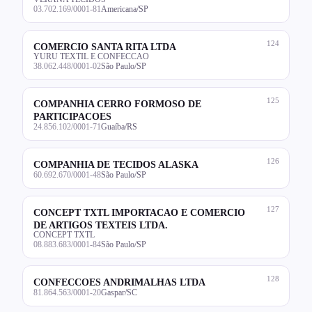
03.702.169/0001-81
Americana/SP
124
COMERCIO SANTA RITA LTDA
YURU TEXTIL E CONFECCAO
38.062.448/0001-02
São Paulo/SP
125
COMPANHIA CERRO FORMOSO DE
PARTICIPACOES
24.856.102/0001-71
Guaíba/RS
126
COMPANHIA DE TECIDOS ALASKA
60.692.670/0001-48
São Paulo/SP
127
CONCEPT TXTL IMPORTACAO E COMERCIO
DE ARTIGOS TEXTEIS LTDA.
CONCEPT TXTL
08.883.683/0001-84
São Paulo/SP
128
CONFECCOES ANDRIMALHAS LTDA
81.864.563/0001-20
Gaspar/SC