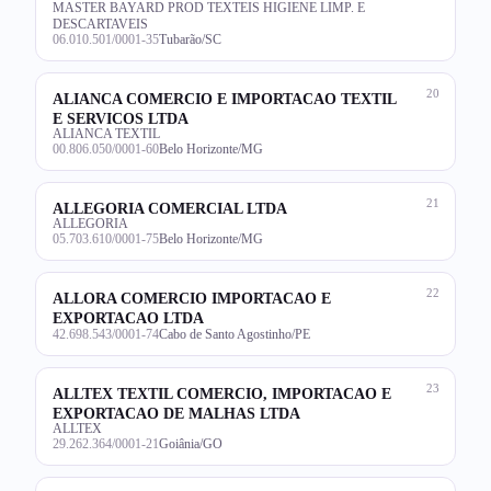
MASTER BAYARD PROD TEXTEIS HIGIENE LIMP. E
DESCARTAVEIS
06.010.501/0001-35
Tubarão/SC
20
ALIANCA COMERCIO E IMPORTACAO TEXTIL
E SERVICOS LTDA
ALIANCA TEXTIL
00.806.050/0001-60
Belo Horizonte/MG
21
ALLEGORIA COMERCIAL LTDA
ALLEGORIA
05.703.610/0001-75
Belo Horizonte/MG
22
ALLORA COMERCIO IMPORTACAO E
EXPORTACAO LTDA
42.698.543/0001-74
Cabo de Santo Agostinho/PE
23
ALLTEX TEXTIL COMERCIO, IMPORTACAO E
EXPORTACAO DE MALHAS LTDA
ALLTEX
29.262.364/0001-21
Goiânia/GO