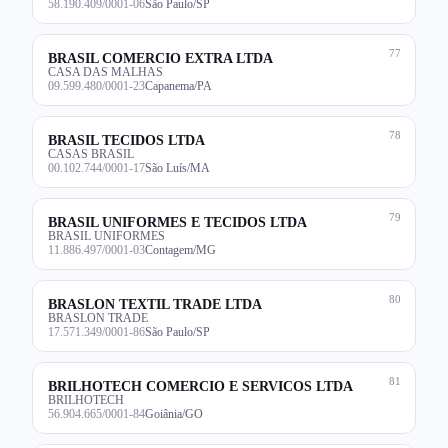
58.190.409/0001-06
São Paulo/SP
77
BRASIL COMERCIO EXTRA LTDA
CASA DAS MALHAS
09.599.480/0001-23
Capanema/PA
78
BRASIL TECIDOS LTDA
CASAS BRASIL
00.102.744/0001-17
São Luís/MA
79
BRASIL UNIFORMES E TECIDOS LTDA
BRASIL UNIFORMES
11.886.497/0001-03
Contagem/MG
80
BRASLON TEXTIL TRADE LTDA
BRASLON TRADE
17.571.349/0001-86
São Paulo/SP
81
BRILHOTECH COMERCIO E SERVICOS LTDA
BRILHOTECH
56.904.665/0001-84
Goiânia/GO