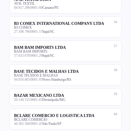
AVIL TEXTIL
04.917.296/0001-60
Caruaru/PE
56
B3 COMEX INTERNATIONAL COMPANY LTDA
B3 COMEX
27.108.796/0001-57
Itajaí/SC
57
BAM BAM IMPORTS LTDA
BAM BAM IMPORTS
57.633.678/0001-29
Itajaí/SC
58
BASE TECIDOS E MALHAS LTDA
BASE TECIDOS E MALHAS
94.916.665/0001-93
Novo Hamburgo/RS
59
BAZAR MEXICANO LTDA
20.144.531/0001-65
Divinópolis/MG
60
BCLARE COMERCIO E LOGISTICA LTDA
BCLARE COMERCIO
44.302.566/0001-43
São Paulo/SP