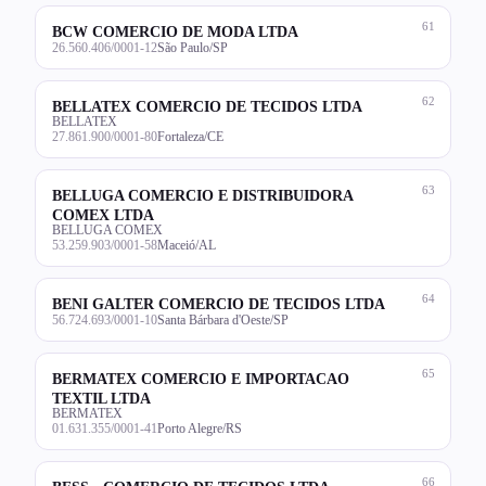
61
BCW COMERCIO DE MODA LTDA
26.560.406/0001-12
São Paulo/SP
62
BELLATEX COMERCIO DE TECIDOS LTDA
BELLATEX
27.861.900/0001-80
Fortaleza/CE
63
BELLUGA COMERCIO E DISTRIBUIDORA
COMEX LTDA
BELLUGA COMEX
53.259.903/0001-58
Maceió/AL
64
BENI GALTER COMERCIO DE TECIDOS LTDA
56.724.693/0001-10
Santa Bárbara d'Oeste/SP
65
BERMATEX COMERCIO E IMPORTACAO
TEXTIL LTDA
BERMATEX
01.631.355/0001-41
Porto Alegre/RS
66