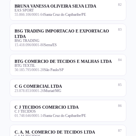
82
BRUNA VANESSA OLIVEIRA SILVA LTDA
EAS SPORT
55.866.106/0001-64
Santa Cruz do Capibaribe/PE
83
BSG TRADING IMPORTACAO E EXPORTACAO
LTDA
BSG TRADING
15.418.096/0001-80
Serra/ES
84
BTG COMERCIO DE TECIDOS E MALHAS LTDA
BTG TEXTIL
50.185.795/0001-28
São Paulo/SP
85
C G COMERCIAL LTDA
23.878.853/0001-26
Muriaé/MG
86
C J TECIDOS COMERCIO LTDA
C J TECIDOS
01.748.646/0001-14
Santa Cruz do Capibaribe/PE
87
C. A. M. COMERCIO DE TECIDOS LTDA