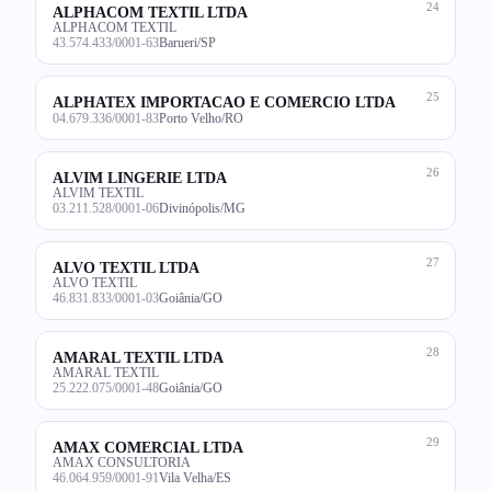
24
ALPHACOM TEXTIL LTDA
ALPHACOM TEXTIL
43.574.433/0001-63
Barueri/SP
25
ALPHATEX IMPORTACAO E COMERCIO LTDA
04.679.336/0001-83
Porto Velho/RO
26
ALVIM LINGERIE LTDA
ALVIM TEXTIL
03.211.528/0001-06
Divinópolis/MG
27
ALVO TEXTIL LTDA
ALVO TEXTIL
46.831.833/0001-03
Goiânia/GO
28
AMARAL TEXTIL LTDA
AMARAL TEXTIL
25.222.075/0001-48
Goiânia/GO
29
AMAX COMERCIAL LTDA
AMAX CONSULTORIA
46.064.959/0001-91
Vila Velha/ES