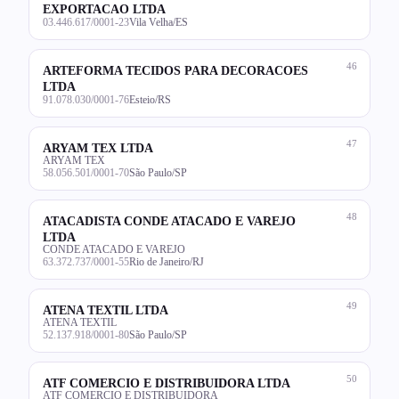
EXPORTACAO LTDA
03.446.617/0001-23
Vila Velha/ES
46
ARTEFORMA TECIDOS PARA DECORACOES
LTDA
91.078.030/0001-76
Esteio/RS
47
ARYAM TEX LTDA
ARYAM TEX
58.056.501/0001-70
São Paulo/SP
48
ATACADISTA CONDE ATACADO E VAREJO
LTDA
CONDE ATACADO E VAREJO
63.372.737/0001-55
Rio de Janeiro/RJ
49
ATENA TEXTIL LTDA
ATENA TEXTIL
52.137.918/0001-80
São Paulo/SP
50
ATF COMERCIO E DISTRIBUIDORA LTDA
ATF COMERCIO E DISTRIBUIDORA