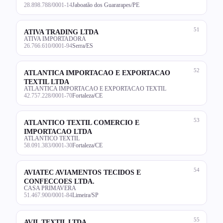
28.898.788/0001-14
Jaboatão dos Guararapes/PE
51
ATIVA TRADING LTDA
ATIVA IMPORTADORA
26.766.610/0001-94
Serra/ES
52
ATLANTICA IMPORTACAO E EXPORTACAO
TEXTIL LTDA
ATLANTICA IMPORTACAO E EXPORTACAO TEXTIL
42.757.228/0001-70
Fortaleza/CE
53
ATLANTICO TEXTIL COMERCIO E
IMPORTACAO LTDA
ATLANTICO TEXTIL
58.091.383/0001-30
Fortaleza/CE
54
AVIATEC AVIAMENTOS TECIDOS E
CONFECCOES LTDA.
CASA PRIMAVERA
51.467.900/0001-84
Limeira/SP
55
AVIL TEXTIL LTDA