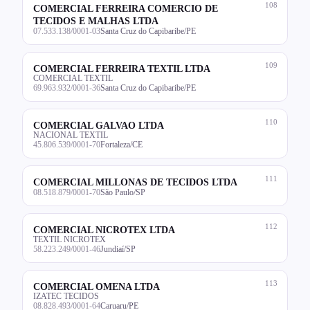
108
COMERCIAL FERREIRA COMERCIO DE
TECIDOS E MALHAS LTDA
07.533.138/0001-03
Santa Cruz do Capibaribe/PE
109
COMERCIAL FERREIRA TEXTIL LTDA
COMERCIAL TEXTIL
69.963.932/0001-36
Santa Cruz do Capibaribe/PE
110
COMERCIAL GALVAO LTDA
NACIONAL TEXTIL
45.806.539/0001-70
Fortaleza/CE
111
COMERCIAL MILLONAS DE TECIDOS LTDA
08.518.879/0001-70
São Paulo/SP
112
COMERCIAL NICROTEX LTDA
TEXTIL NICROTEX
58.223.249/0001-46
Jundiaí/SP
113
COMERCIAL OMENA LTDA
IZATEC TECIDOS
08.828.493/0001-64
Caruaru/PE