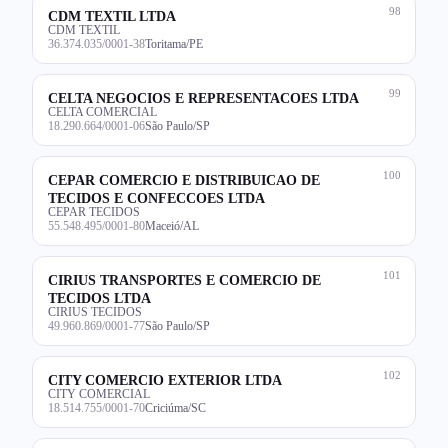
98
CDM TEXTIL LTDA
CDM TEXTIL
36.374.035/0001-38
Toritama/PE
99
CELTA NEGOCIOS E REPRESENTACOES LTDA
CELTA COMERCIAL
18.290.664/0001-06
São Paulo/SP
100
CEPAR COMERCIO E DISTRIBUICAO DE
TECIDOS E CONFECCOES LTDA
CEPAR TECIDOS
55.548.495/0001-80
Maceió/AL
101
CIRIUS TRANSPORTES E COMERCIO DE
TECIDOS LTDA
CIRIUS TECIDOS
49.960.869/0001-77
São Paulo/SP
102
CITY COMERCIO EXTERIOR LTDA
CITY COMERCIAL
18.514.755/0001-70
Criciúma/SC