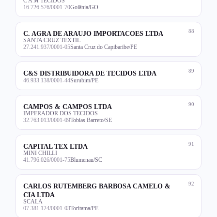
C A M TECIDOS
16.726.576/0001-70
Goiânia/GO
88
C. AGRA DE ARAUJO IMPORTACOES LTDA
SANTA CRUZ TEXTIL
27.241.937/0001-05
Santa Cruz do Capibaribe/PE
89
C&S DISTRIBUIDORA DE TECIDOS LTDA
46.933.138/0001-44
Surubim/PE
90
CAMPOS & CAMPOS LTDA
IMPERADOR DOS TECIDOS
32.763.013/0001-09
Tobias Barreto/SE
91
CAPITAL TEX LTDA
MINI CHILLI
41.796.026/0001-75
Blumenau/SC
92
CARLOS RUTEMBERG BARBOSA CAMELO &
CIA LTDA
SCALA
07.381.124/0001-03
Toritama/PE