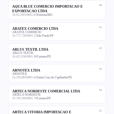
40
AQUA BLUE COMERCIO IMPORTACAO E
EXPORTACAO LTDA
34.012.095/0001-85
Extrema/MG
41
ARATEX COMERCIO LTDA
ARATEX COMERCIO
54.771.758/0001-52
São Paulo/SP
42
ARLUS TEXTIL LTDA
ARLUS TEXTIL
24.422.636/0001-90
Caruaru/PE
43
ARNOTEX LTDA
ARNOTEX
24.336.885/0001-62
Santa Cruz do Capibaribe/PE
44
ARTECA NORDESTE COMERCIAL LTDA
ARTECA NORDESTE
10.330.304/0001-70
Caruaru/PE
45
ARTECA VITORIA IMPORTACAO E