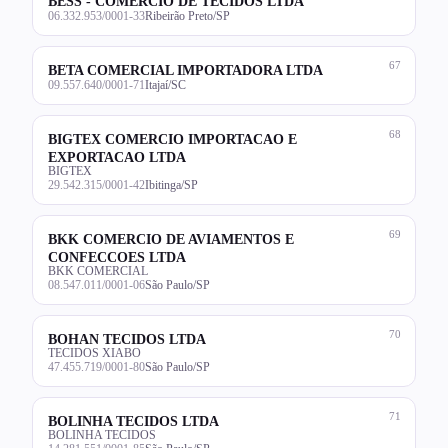
BESS - COMERCIO DE TECIDOS LTDA
06.332.953/0001-33
Ribeirão Preto/SP
67
BETA COMERCIAL IMPORTADORA LTDA
09.557.640/0001-71
Itajaí/SC
68
BIGTEX COMERCIO IMPORTACAO E
EXPORTACAO LTDA
BIGTEX
29.542.315/0001-42
Ibitinga/SP
69
BKK COMERCIO DE AVIAMENTOS E
CONFECCOES LTDA
BKK COMERCIAL
08.547.011/0001-06
São Paulo/SP
70
BOHAN TECIDOS LTDA
TECIDOS XIABO
47.455.719/0001-80
São Paulo/SP
71
BOLINHA TECIDOS LTDA
BOLINHA TECIDOS