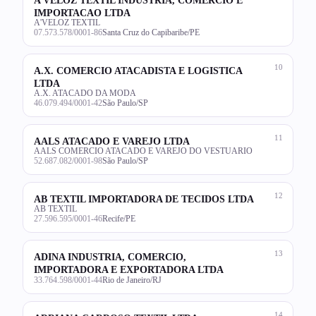
IMPORTACAO LTDA
A'VELOZ TEXTIL
07.573.578/0001-86
Santa Cruz do Capibaribe/PE
10
A.X. COMERCIO ATACADISTA E LOGISTICA
LTDA
A.X. ATACADO DA MODA
46.079.494/0001-42
São Paulo/SP
11
AALS ATACADO E VAREJO LTDA
AALS COMERCIO ATACADO E VAREJO DO VESTUARIO
52.687.082/0001-98
São Paulo/SP
12
AB TEXTIL IMPORTADORA DE TECIDOS LTDA
AB TEXTIL
27.596.595/0001-46
Recife/PE
13
ADINA INDUSTRIA, COMERCIO,
IMPORTADORA E EXPORTADORA LTDA
33.764.598/0001-44
Rio de Janeiro/RJ
14