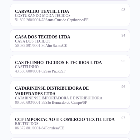
93
CARVALHO TEXTIL LTDA
COSTURANDO MODA TECIDOS
51.602.260/0001-78
Santa Cruz do Capibaribe/PE
94
CASA DOS TECIDOS LTDA
CASA DOS TECIDOS
50.032.891/0001-36
Alto Santo/CE
95
CASTELINHO TECIDOS E TECIDOS LTDA
CASTELINHO
43.558.600/0001-82
São Paulo/SP
96
CATARINENSE DISTRIBUIDORA DE
VARIEDADES LTDA
CATARINENSE IMPORTADORA E DISTRIBUIDORA
00.580.693/0001-39
São Bernardo do Campo/SP
97
CCF IMPORTACAO E COMERCIO TEXTIL LTDA
RJC TECIDOS
06.372.801/0001-64
Fortaleza/CE