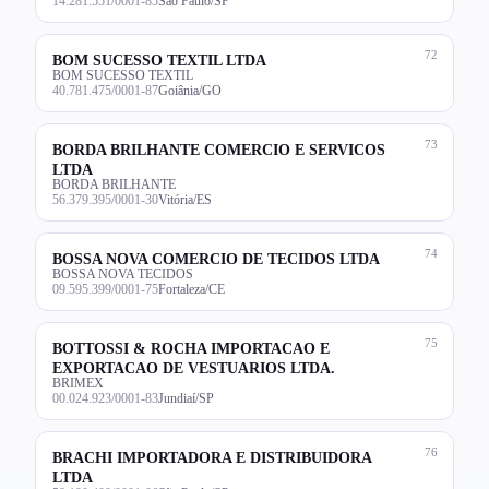
14.281.551/0001-85
São Paulo/SP
72
BOM SUCESSO TEXTIL LTDA
BOM SUCESSO TEXTIL
40.781.475/0001-87
Goiânia/GO
73
BORDA BRILHANTE COMERCIO E SERVICOS
LTDA
BORDA BRILHANTE
56.379.395/0001-30
Vitória/ES
74
BOSSA NOVA COMERCIO DE TECIDOS LTDA
BOSSA NOVA TECIDOS
09.595.399/0001-75
Fortaleza/CE
75
BOTTOSSI & ROCHA IMPORTACAO E
EXPORTACAO DE VESTUARIOS LTDA.
BRIMEX
00.024.923/0001-83
Jundiaí/SP
76
BRACHI IMPORTADORA E DISTRIBUIDORA
LTDA