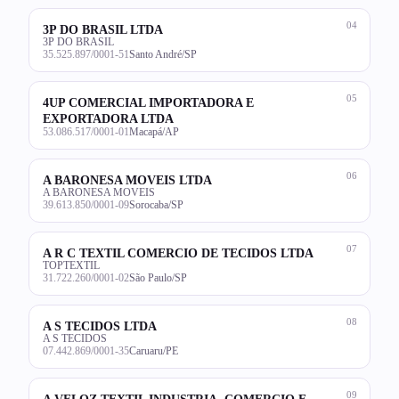
04
3P DO BRASIL LTDA
3P DO BRASIL
35.525.897/0001-51
Santo André/SP
05
4UP COMERCIAL IMPORTADORA E
EXPORTADORA LTDA
53.086.517/0001-01
Macapá/AP
06
A BARONESA MOVEIS LTDA
A BARONESA MOVEIS
39.613.850/0001-09
Sorocaba/SP
07
A R C TEXTIL COMERCIO DE TECIDOS LTDA
TOPTEXTIL
31.722.260/0001-02
São Paulo/SP
08
A S TECIDOS LTDA
A S TECIDOS
07.442.869/0001-35
Caruaru/PE
09
A VELOZ TEXTIL INDUSTRIA, COMERCIO E