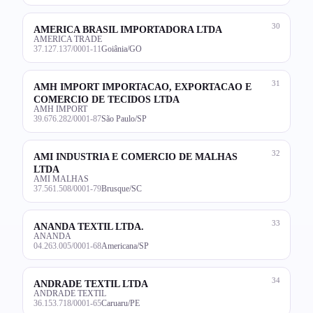
30
AMERICA BRASIL IMPORTADORA LTDA
AMERICA TRADE
37.127.137/0001-11
Goiânia/GO
31
AMH IMPORT IMPORTACAO, EXPORTACAO E
COMERCIO DE TECIDOS LTDA
AMH IMPORT
39.676.282/0001-87
São Paulo/SP
32
AMI INDUSTRIA E COMERCIO DE MALHAS
LTDA
AMI MALHAS
37.561.508/0001-79
Brusque/SC
33
ANANDA TEXTIL LTDA.
ANANDA
04.263.005/0001-68
Americana/SP
34
ANDRADE TEXTIL LTDA
ANDRADE TEXTIL
36.153.718/0001-65
Caruaru/PE