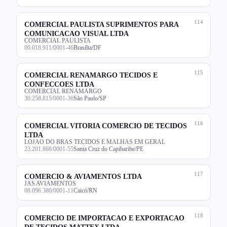
114
COMERCIAL PAULISTA SUPRIMENTOS PARA
COMUNICACAO VISUAL LTDA
COMERCIAL PAULISTA
00.018.911/0001-46
Brasília/DF
115
COMERCIAL RENAMARGO TECIDOS E
CONFECCOES LTDA
COMERCIAL RENAMARGO
30.258.815/0001-36
São Paulo/SP
116
COMERCIAL VITORIA COMERCIO DE TECIDOS
LTDA
LOJAO DO BRAS TECIDOS E MALHAS EM GERAL
23.201.868/0001-55
Santa Cruz do Capibaribe/PE
117
COMERCIO & AVIAMENTOS LTDA
JAS AVIAMENTOS
08.096.380/0001-11
Caicó/RN
118
COMERCIO DE IMPORTACAO E EXPORTACAO
DE TECIDOS MATTEX LTDA