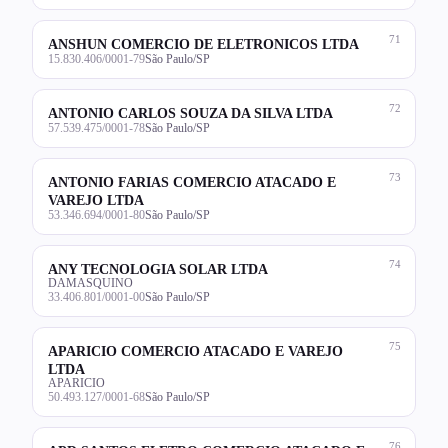
71
ANSHUN COMERCIO DE ELETRONICOS LTDA
15.830.406/0001-79
São Paulo/SP
72
ANTONIO CARLOS SOUZA DA SILVA LTDA
57.539.475/0001-78
São Paulo/SP
73
ANTONIO FARIAS COMERCIO ATACADO E
VAREJO LTDA
53.346.694/0001-80
São Paulo/SP
74
ANY TECNOLOGIA SOLAR LTDA
DAMASQUINO
33.406.801/0001-00
São Paulo/SP
75
APARICIO COMERCIO ATACADO E VAREJO
LTDA
APARICIO
50.493.127/0001-68
São Paulo/SP
76