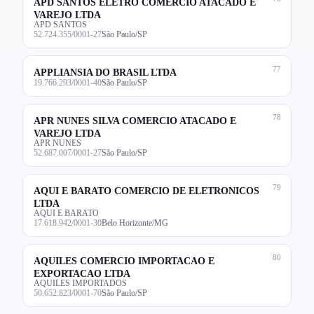
APD SANTOS ELETRO COMERCIO ATACADO E
VAREJO LTDA
APD SANTOS
52.724.355/0001-27
São Paulo/SP
77
APPLIANSIA DO BRASIL LTDA
19.766.293/0001-40
São Paulo/SP
78
APR NUNES SILVA COMERCIO ATACADO E
VAREJO LTDA
APR NUNES
52.687.007/0001-27
São Paulo/SP
79
AQUI E BARATO COMERCIO DE ELETRONICOS
LTDA
AQUI E BARATO
17.618.942/0001-30
Belo Horizonte/MG
80
AQUILES COMERCIO IMPORTACAO E
EXPORTACAO LTDA
AQUILES IMPORTADOS
50.652.823/0001-70
São Paulo/SP