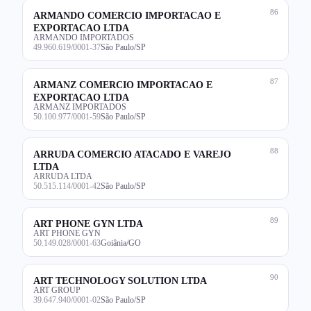
86
ARMANDO COMERCIO IMPORTACAO E
EXPORTACAO LTDA
ARMANDO IMPORTADOS
49.960.619/0001-37
São Paulo/SP
87
ARMANZ COMERCIO IMPORTACAO E
EXPORTACAO LTDA
ARMANZ IMPORTADOS
50.100.977/0001-59
São Paulo/SP
88
ARRUDA COMERCIO ATACADO E VAREJO
LTDA
ARRUDA LTDA
50.515.114/0001-42
São Paulo/SP
89
ART PHONE GYN LTDA
ART PHONE GYN
50.149.028/0001-63
Goiânia/GO
90
ART TECHNOLOGY SOLUTION LTDA
ART GROUP
39.647.940/0001-02
São Paulo/SP