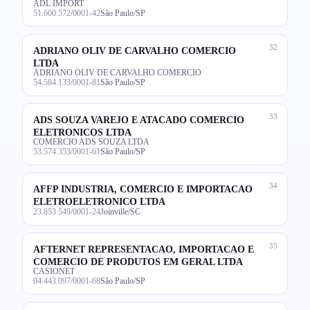
ADL IMPORT
51.600.572/0001-42
São Paulo/SP
32
ADRIANO OLIV DE CARVALHO COMERCIO
LTDA
ADRIANO OLIV DE CARVALHO COMERCIO
54.584.133/0001-81
São Paulo/SP
33
ADS SOUZA VAREJO E ATACADO COMERCIO
ELETRONICOS LTDA
COMERCIO ADS SOUZA LTDA
53.574.353/0001-61
São Paulo/SP
34
AFFP INDUSTRIA, COMERCIO E IMPORTACAO
ELETROELETRONICO LTDA
23.853.549/0001-24
Joinville/SC
35
AFTERNET REPRESENTACAO, IMPORTACAO E
COMERCIO DE PRODUTOS EM GERAL LTDA
CASIONET
04.443.097/0001-68
São Paulo/SP