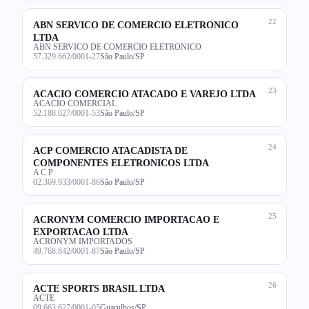
22
ABN SERVICO DE COMERCIO ELETRONICO
LTDA
ABN SERVICO DE COMERCIO ELETRONICO
57.329.662/0001-27
São Paulo/SP
23
ACACIO COMERCIO ATACADO E VAREJO LTDA
ACACIO COMERCIAL
52.188.027/0001-53
São Paulo/SP
24
ACP COMERCIO ATACADISTA DE
COMPONENTES ELETRONICOS LTDA
A C P
02.369.933/0001-86
São Paulo/SP
25
ACRONYM COMERCIO IMPORTACAO E
EXPORTACAO LTDA
ACRONYM IMPORTADOS
49.768.842/0001-87
São Paulo/SP
26
ACTE SPORTS BRASIL LTDA
ACTE
09.663.627/0001-05
Guarulhos/SP