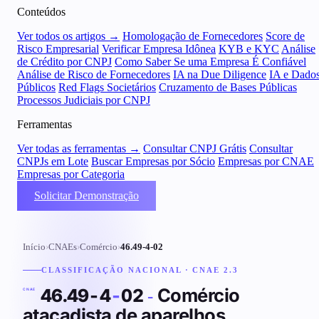
Conteúdos
Ver todos os artigos →
Homologação de Fornecedores
Score de
Risco Empresarial
Verificar Empresa Idônea
KYB e KYC
Análise
de Crédito por CNPJ
Como Saber Se uma Empresa É Confiável
Análise de Risco de Fornecedores
IA na Due Diligence
IA e Dado
Públicos
Red Flags Societários
Cruzamento de Bases Públicas
Processos Judiciais por CNPJ
Ferramentas
Ver todas as ferramentas →
Consultar CNPJ Grátis
Consultar
CNPJs em Lote
Buscar Empresas por Sócio
Empresas por CNAE
Empresas por Categoria
Solicitar Demonstração
Início
›
CNAEs
›
Comércio
›
46.49-4-02
CLASSIFICAÇÃO NACIONAL · CNAE 2.3
Comércio
46.49-4
-
02
-
CNAE
atacadista de aparelhos