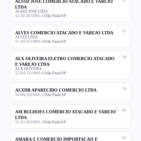
ALSSD JOSE COMERCIO ATACADO E VAREJO
LTDA
ALSSD JOSE LTDA
53.345.667/0001-92
São Paulo/SP
57
ALVES COMERCIO ATACADO E VAREJO LTDA
ALVES LTDA
51.316.051/0001-68
São Paulo/SP
58
ALX OLIVEIRA ELETRO COMERCIO ATACADO
E VAREJO LTDA
ALX OLIVEIRA
52.910.331/0001-62
São Paulo/SP
59
ALXDR APARECIDO COMERCIO LTDA
54.864.262/0001-23
São Paulo/SP
60
AM BULHOES COMERCIO ATACADO E VAREJO
LTDA
53.322.893/0001-58
São Paulo/SP
61
AMARA-L COMERCIO IMPORTACAO E