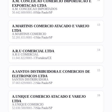
A.M. CONCEICAO COMERCIO IMPORTACAO E
EXPORTACAO LTDA
A.M. CONCEICAO IMPORTADOS
50.442.600/0001-88
São Paulo/SP
13
A.MARTINIS COMERCIO ATACADO E VAREJO
LTDA
A.MARTINIS COMERCIO
52.201.651/0001-43
São Paulo/SP
14
A.R.U COMERCIAL LTDA
A.R.U COMERCIAL
11.041.822/0001-37
Fortaleza/CE
15
A.SANTOS DISTRIBUIDORA E COMERCIOS DE
ELETRONICOS LTDA
SANTOS DISTRIBUIDORA
37.663.629/0001-21
São Paulo/SP
16
A.UNIQUE COMERCIO ATACADO E VAREJO
LTDA
A.UNIQUE COMERCIO
52.030.500/0001-70
São Paulo/SP