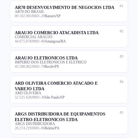
81
AR70 DESENVOLVIMENTO DE NEGOCIOS LTDA
AR70 DO BRASIL
09.102.095/0001-29
Barueri/SP
82
ARAUJO COMERCIO ATACADISTA LTDA
COMERCIAL ARAUJO
44.675.678/0001-40
Amargosa/BA
83
ARAUJO ELETRONICOS LTDA
IMPERIO DOS ELETRONICOS E ELETRICO
43.588.062/0001-79
Recife/PE
84
ARD OLIVEIRA COMERCIO ATACADO E
VAREJO LTDA
ARD OLIVEIRA
52.521.628/0001-36
São Paulo/SP
85
ARGS DISTRIBUIDORA DE EQUIPAMENTOS
ELETRO-ELETRONICOS LTDA
ARGS DISTRIBUIDORA
20.274.219/0001-96
Belém/PA