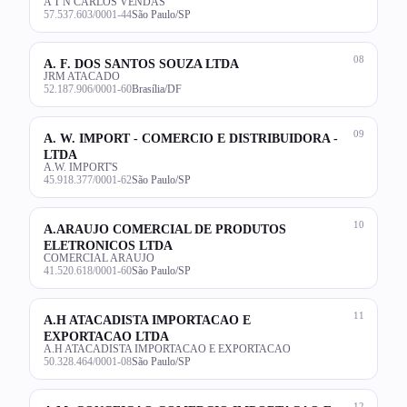
A T N CARLOS VENDAS
57.537.603/0001-44
São Paulo/SP
08
A. F. DOS SANTOS SOUZA LTDA
JRM ATACADO
52.187.906/0001-60
Brasília/DF
09
A. W. IMPORT - COMERCIO E DISTRIBUIDORA -
LTDA
A.W. IMPORT'S
45.918.377/0001-62
São Paulo/SP
10
A.ARAUJO COMERCIAL DE PRODUTOS
ELETRONICOS LTDA
COMERCIAL ARAUJO
41.520.618/0001-60
São Paulo/SP
11
A.H ATACADISTA IMPORTACAO E
EXPORTACAO LTDA
A.H ATACADISTA IMPORTACAO E EXPORTACAO
50.328.464/0001-08
São Paulo/SP
12