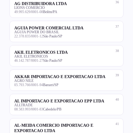
36
AG DISTRIBUIDORA LTDA
LIONS COMERCIO
49.995.629/0001-08
Belém/PA
37
AGUIA POWER COMERCIAL LTDA
AGUIA POWER DO BRASIL
22.378.835/0001-12
São Paulo/SP
38
AKIL ELETRONICOS LTDA
AKIL ELETRONICOS
46.142.787/0001-27
São Paulo/SP
39
AKKAR IMPORTACAO E EXPORTACAO LTDA
AGRO NILE
05.793.766/0001-94
Barueri/SP
40
AL IMPORTACAO E EXPORTACAO EPP LTDA
ALLTRADE
08.583.993/0001-83
Cabedelo/PB
41
AL-MEIDA COMERCIO IMPORTACAO E
EXPORTACAO LTDA