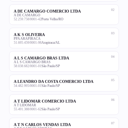
02
A DE CAMARGO COMERCIO LTDA
A DE CAMARGO
52.259.758/0001-42
Porto Velho/RO
03
A K S OLIVEIRA
PPA ARAPIRACA
51.695.459/0001-98
Arapiraca/AL
04
A L S CAMARGO BRAS LTDA
A L S CAMARGO BRAS
58.038.682/0001-01
São Paulo/SP
05
A LEANDRO DA COSTA COMERCIO LTDA
54.482.995/0001-01
São Paulo/SP
06
A T LIDOMAR COMERCIO LTDA
A T LIDOMAR
55.491.388/0001-62
São Paulo/SP
07
A T N CARLOS VENDAS LTDA