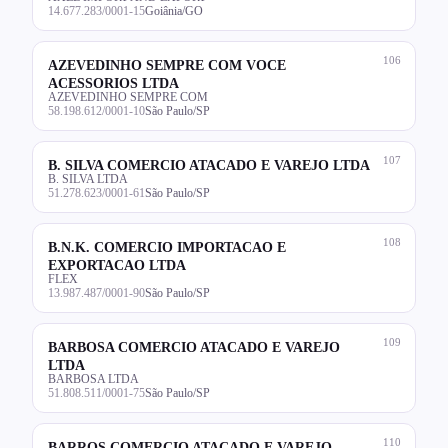
14.677.283/0001-15
Goiânia/GO
106
AZEVEDINHO SEMPRE COM VOCE
ACESSORIOS LTDA
AZEVEDINHO SEMPRE COM
58.198.612/0001-10
São Paulo/SP
107
B. SILVA COMERCIO ATACADO E VAREJO LTDA
B. SILVA LTDA
51.278.623/0001-61
São Paulo/SP
108
B.N.K. COMERCIO IMPORTACAO E
EXPORTACAO LTDA
FLEX
13.987.487/0001-90
São Paulo/SP
109
BARBOSA COMERCIO ATACADO E VAREJO
LTDA
BARBOSA LTDA
51.808.511/0001-75
São Paulo/SP
110
BARROS COMERCIO ATACADO E VAREJO