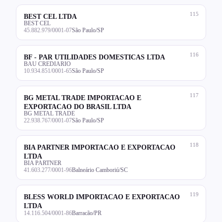
115
BEST CEL LTDA
BEST CEL
45.882.979/0001-07
São Paulo/SP
116
BF - PAR UTILIDADES DOMESTICAS LTDA
BAU CREDIARIO
10.934.851/0001-65
São Paulo/SP
117
BG METAL TRADE IMPORTACAO E
EXPORTACAO DO BRASIL LTDA
BG METAL TRADE
22.938.767/0001-07
São Paulo/SP
118
BIA PARTNER IMPORTACAO E EXPORTACAO
LTDA
BIA PARTNER
41.603.277/0001-96
Balneário Camboriú/SC
119
BLESS WORLD IMPORTACAO E EXPORTACAO
LTDA
14.116.504/0001-86
Barracão/PR