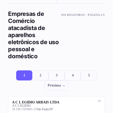
Empresas de
950 REGISTROS · PÁGINA 1/5
Comércio
atacadista de
aparelhos
eletrônicos de uso
pessoal e
doméstico
1
2
3
4
5
Próxima →
01
A C L EGIDIO ARRAIS LTDA
A C L EGIDIO
58.198.150/0001-31
São Paulo/SP