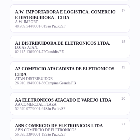
17
A.W. IMPORTADORA E LOGISTICA, COMERCIO
E DISTRIBUIDORA - LTDA
A.W. IMPORT
48.959.544/0001-01
São Paulo/SP
18
A1 DISTRIBUIDORA DE ELETRONICOS LTDA.
LOJAS ATAN.
02.115.136/0001-72
Custódia/PE
19
A2 COMERCIO ATACADISTA DE ELETRONICOS
LTDA
ATAN DISTRIBUIDOR
26.910.194/0001-56
Campina Grande/PB
20
AA ELETRONICOS ATACADO E VAREJO LTDA
AA COMERCIAL PLAZA
52.579.077/0001-61
São Paulo/SP
21
ABN COMERCIO DE ELETRONICOS LTDA
ABN COMERCIO DE ELETRONICOS
56.893.339/0001-19
São Paulo/SP