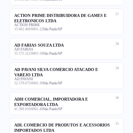
27
ACTION PRIME DISTRIBUIDORA DE GAMES E
ELETRONICOS LTDA
ACTION PRIME
15.062.469/0001-22
São Paulo/SP
28
AD FARIAS SOUZA LTDA
AD FARIAS
55.575.322/0001-50
São Paulo/SP
29
AD PAVANI SILVA COMERCIO ATACADO E
VAREJO LTDA
AD PAVANI
52.579.675/0001-30
São Paulo/SP
30
ADH COMERCIAL, IMPORTADORA E
EXPORTADORA LTDA
41.389.010/0001-48
São Paulo/SP
31
ADL COMERCIO DE PRODUTOS E ACESSORIOS
IMPORTADOS LTDA