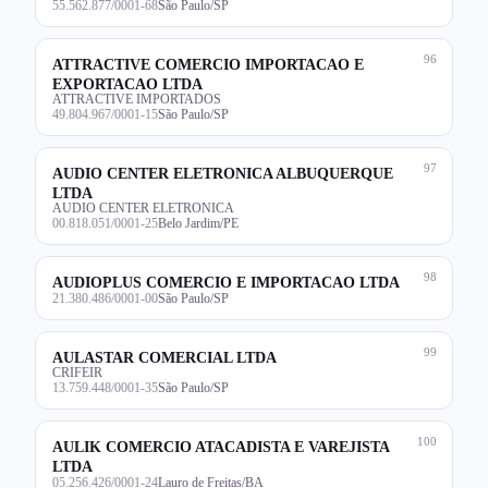
55.562.877/0001-68
São Paulo/SP
96
ATTRACTIVE COMERCIO IMPORTACAO E
EXPORTACAO LTDA
ATTRACTIVE IMPORTADOS
49.804.967/0001-15
São Paulo/SP
97
AUDIO CENTER ELETRONICA ALBUQUERQUE
LTDA
AUDIO CENTER ELETRONICA
00.818.051/0001-25
Belo Jardim/PE
98
AUDIOPLUS COMERCIO E IMPORTACAO LTDA
21.380.486/0001-00
São Paulo/SP
99
AULASTAR COMERCIAL LTDA
CRIFEIR
13.759.448/0001-35
São Paulo/SP
100
AULIK COMERCIO ATACADISTA E VAREJISTA
LTDA
05.256.426/0001-24
Lauro de Freitas/BA