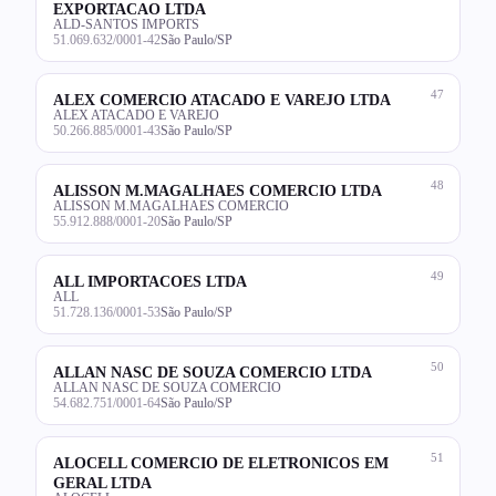
EXPORTACAO LTDA
ALD-SANTOS IMPORTS
51.069.632/0001-42
São Paulo/SP
47
ALEX COMERCIO ATACADO E VAREJO LTDA
ALEX ATACADO E VAREJO
50.266.885/0001-43
São Paulo/SP
48
ALISSON M.MAGALHAES COMERCIO LTDA
ALISSON M.MAGALHAES COMERCIO
55.912.888/0001-20
São Paulo/SP
49
ALL IMPORTACOES LTDA
ALL
51.728.136/0001-53
São Paulo/SP
50
ALLAN NASC DE SOUZA COMERCIO LTDA
ALLAN NASC DE SOUZA COMERCIO
54.682.751/0001-64
São Paulo/SP
51
ALOCELL COMERCIO DE ELETRONICOS EM
GERAL LTDA