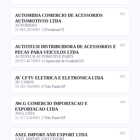
101
AUTOMIDIA COMERCIO DE ACESSORIOS
AUTOMOTIVOS LTDA
AUTOMIDIA
21.984.285/0001-12
Fortaleza/CE
102
AUTOTECH DISTRIBUIDORA DE ACESSORIOS E
PECAS PARA VEICULOS LTDA
AUTOTECH AUTOMOTIVE PARTS
20.025.467/0001-01
Aparecida de Goiânia/GO
103
AV CFTV ELETRICA E ELETRONICA LTDA
AV CABOS
19.183.766/0001-87
São Paulo/SP
104
AW.G COMERCIO IMPORTACAO E
EXPORTACAO LTDA
AW.G LTDA
51.317.214/0001-27
São Paulo/SP
105
AXEL IMPORT AND EXPORT LTDA
AXEL IMPORT AND EXPORT