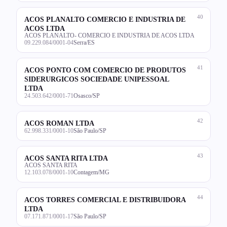
40
ACOS PLANALTO COMERCIO E INDUSTRIA DE
ACOS LTDA
ACOS PLANALTO- COMERCIO E INDUSTRIA DE ACOS LTDA
09.229.084/0001-04
Serra/ES
41
ACOS PONTO COM COMERCIO DE PRODUTOS
SIDERURGICOS SOCIEDADE UNIPESSOAL
LTDA
24.503.642/0001-71
Osasco/SP
42
ACOS ROMAN LTDA
62.998.331/0001-10
São Paulo/SP
43
ACOS SANTA RITA LTDA
ACOS SANTA RITA
12.103.078/0001-10
Contagem/MG
44
ACOS TORRES COMERCIAL E DISTRIBUIDORA
LTDA
07.171.871/0001-17
São Paulo/SP