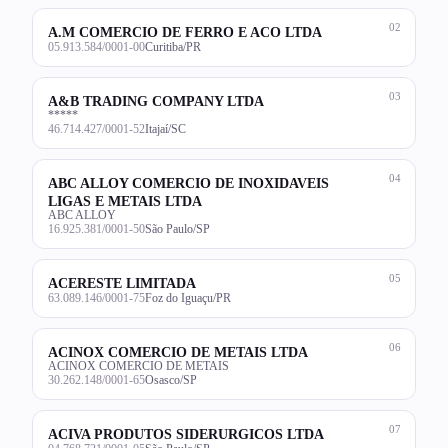
02
A.M COMERCIO DE FERRO E ACO LTDA
05.913.584/0001-00
Curitiba/PR
03
A&B TRADING COMPANY LTDA
*****
46.714.427/0001-52
Itajaí/SC
04
ABC ALLOY COMERCIO DE INOXIDAVEIS
LIGAS E METAIS LTDA
ABC ALLOY
16.925.381/0001-50
São Paulo/SP
05
ACERESTE LIMITADA
63.089.146/0001-75
Foz do Iguaçu/PR
06
ACINOX COMERCIO DE METAIS LTDA
ACINOX COMERCIO DE METAIS
30.262.148/0001-65
Osasco/SP
07
ACIVA PRODUTOS SIDERURGICOS LTDA