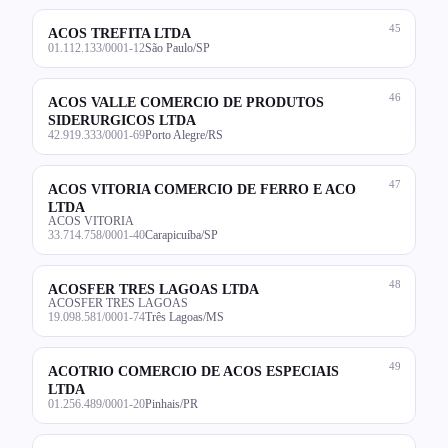
45
ACOS TREFITA LTDA
01.112.133/0001-12
São Paulo/SP
46
ACOS VALLE COMERCIO DE PRODUTOS
SIDERURGICOS LTDA
42.919.333/0001-69
Porto Alegre/RS
47
ACOS VITORIA COMERCIO DE FERRO E ACO
LTDA
ACOS VITORIA
33.714.758/0001-40
Carapicuíba/SP
48
ACOSFER TRES LAGOAS LTDA
ACOSFER TRES LAGOAS
19.098.581/0001-74
Três Lagoas/MS
49
ACOTRIO COMERCIO DE ACOS ESPECIAIS
LTDA
01.256.489/0001-20
Pinhais/PR