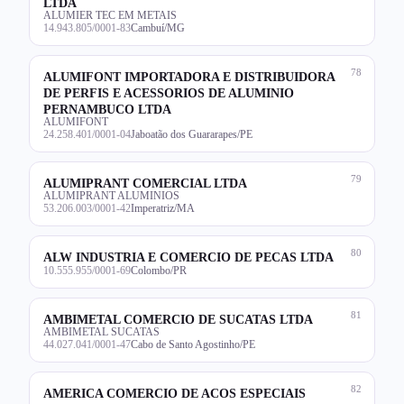
LTDA
ALUMIER TEC EM METAIS
14.943.805/0001-83
Cambuí/MG
78
ALUMIFONT IMPORTADORA E DISTRIBUIDORA
DE PERFIS E ACESSORIOS DE ALUMINIO
PERNAMBUCO LTDA
ALUMIFONT
24.258.401/0001-04
Jaboatão dos Guararapes/PE
79
ALUMIPRANT COMERCIAL LTDA
ALUMIPRANT ALUMINIOS
53.206.003/0001-42
Imperatriz/MA
80
ALW INDUSTRIA E COMERCIO DE PECAS LTDA
10.555.955/0001-69
Colombo/PR
81
AMBIMETAL COMERCIO DE SUCATAS LTDA
AMBIMETAL SUCATAS
44.027.041/0001-47
Cabo de Santo Agostinho/PE
82
AMERICA COMERCIO DE ACOS ESPECIAIS