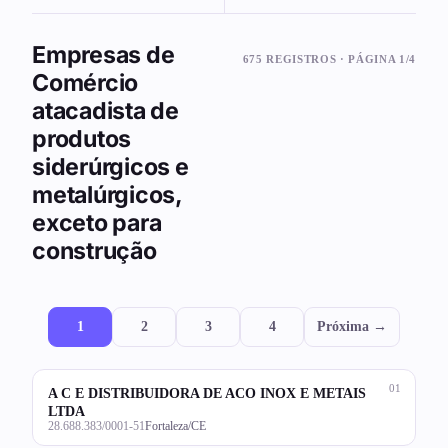
Empresas de
675 REGISTROS · PÁGINA 1/4
Comércio
atacadista de
produtos
siderúrgicos e
metalúrgicos,
exceto para
construção
1
2
3
4
Próxima →
01
A C E DISTRIBUIDORA DE ACO INOX E METAIS
LTDA
28.688.383/0001-51
Fortaleza/CE