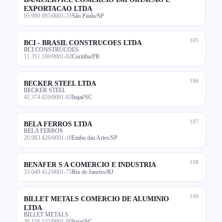
EXPORTACAO LTDA
05.989.095/0001-31
São Paulo/SP
105
BCI - BRASIL CONSTRUCOES LTDA
BCI CONSTRUCOES
11.351.169/0001-02
Curitiba/PR
106
BECKER STEEL LTDA
BECKER STEEL
42.374.029/0001-83
Itajaí/SC
107
BELA FERROS LTDA
BELA FERROS
20.983.426/0001-10
Embu das Artes/SP
108
BENAFER S A COMERCIO E INDUSTRIA
33.049.412/0001-75
Rio de Janeiro/RJ
109
BILLET METALS COMERCIO DE ALUMINIO
LTDA
BILLET METALS
36.156.142/0001-90
Itajaí/SC