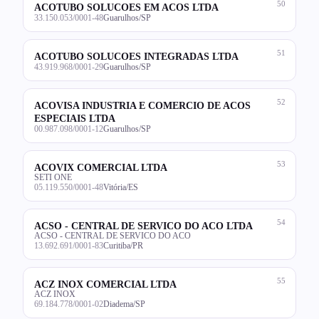
50
ACOTUBO SOLUCOES EM ACOS LTDA
33.150.053/0001-48
Guarulhos/SP
51
ACOTUBO SOLUCOES INTEGRADAS LTDA
43.919.968/0001-29
Guarulhos/SP
52
ACOVISA INDUSTRIA E COMERCIO DE ACOS
ESPECIAIS LTDA
00.987.098/0001-12
Guarulhos/SP
53
ACOVIX COMERCIAL LTDA
SETI ONE
05.119.550/0001-48
Vitória/ES
54
ACSO - CENTRAL DE SERVICO DO ACO LTDA
ACSO - CENTRAL DE SERVICO DO ACO
13.692.691/0001-83
Curitiba/PR
55
ACZ INOX COMERCIAL LTDA
ACZ INOX
69.184.778/0001-02
Diadema/SP