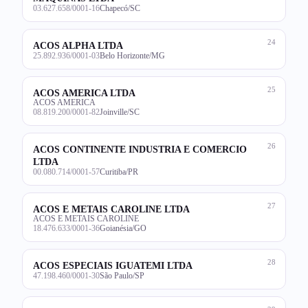
03.627.658/0001-16
Chapecó/SC
24
ACOS ALPHA LTDA
25.892.936/0001-03
Belo Horizonte/MG
25
ACOS AMERICA LTDA
ACOS AMERICA
08.819.200/0001-82
Joinville/SC
26
ACOS CONTINENTE INDUSTRIA E COMERCIO
LTDA
00.080.714/0001-57
Curitiba/PR
27
ACOS E METAIS CAROLINE LTDA
ACOS E METAIS CAROLINE
18.476.633/0001-36
Goianésia/GO
28
ACOS ESPECIAIS IGUATEMI LTDA
47.198.460/0001-30
São Paulo/SP