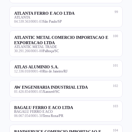
99
ATLANTA FERRO E ACO LTDA
ATLANTA
04.539.563/0001-03
São Paulo/SP
100
ATLANTIC METAL COMERCIO IMPORTACAO E
EXPORTACAO LTDA
ATLANTIC METAL TRADE
30.291.266/0001-00
Palhoça/SC
101
ATLAS ALUMINIO S.A.
12.336.018/0001-48
Rio de Janeiro/RJ
102
AW ENGENHARIA INDUSTRIAL LTDA
01.426.854/0001-05
Xanxerê/SC
103
BAGALU FERRO E ACO LTDA
BAGALU FERRO E ACO
06.067.054/0001-50
Terra Roxa/PR
104
BANDSERVICE COMERCIO IMPORTACAO E