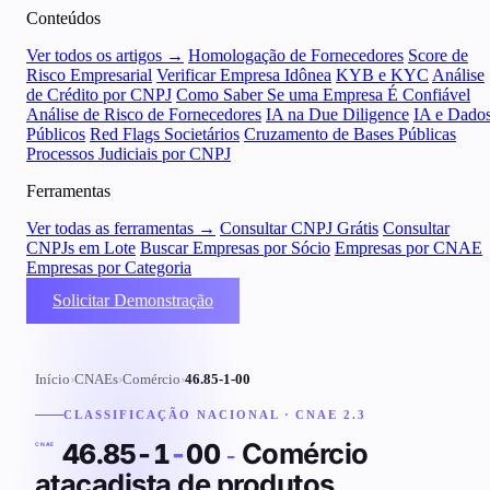
Conteúdos
Ver todos os artigos →
Homologação de Fornecedores
Score de
Risco Empresarial
Verificar Empresa Idônea
KYB e KYC
Análise
de Crédito por CNPJ
Como Saber Se uma Empresa É Confiável
Análise de Risco de Fornecedores
IA na Due Diligence
IA e Dado
Públicos
Red Flags Societários
Cruzamento de Bases Públicas
Processos Judiciais por CNPJ
Ferramentas
Ver todas as ferramentas →
Consultar CNPJ Grátis
Consultar
CNPJs em Lote
Buscar Empresas por Sócio
Empresas por CNAE
Empresas por Categoria
Solicitar Demonstração
Início
›
CNAEs
›
Comércio
›
46.85-1-00
CLASSIFICAÇÃO NACIONAL · CNAE 2.3
Comércio
46.85-1
-
00
-
CNAE
atacadista de produtos