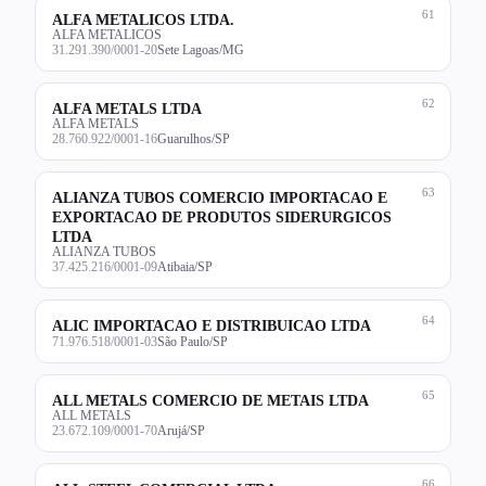
61
ALFA METALICOS LTDA.
ALFA METALICOS
31.291.390/0001-20
Sete Lagoas/MG
62
ALFA METALS LTDA
ALFA METALS
28.760.922/0001-16
Guarulhos/SP
63
ALIANZA TUBOS COMERCIO IMPORTACAO E
EXPORTACAO DE PRODUTOS SIDERURGICOS
LTDA
ALIANZA TUBOS
37.425.216/0001-09
Atibaia/SP
64
ALIC IMPORTACAO E DISTRIBUICAO LTDA
71.976.518/0001-03
São Paulo/SP
65
ALL METALS COMERCIO DE METAIS LTDA
ALL METALS
23.672.109/0001-70
Arujá/SP
66