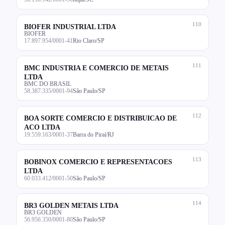
110
BIOFER INDUSTRIAL LTDA
BIOFER
17.897.954/0001-41
Rio Claro/SP
111
BMC INDUSTRIA E COMERCIO DE METAIS
LTDA
BMC DO BRASIL
58.387.335/0001-94
São Paulo/SP
112
BOA SORTE COMERCIO E DISTRIBUICAO DE
ACO LTDA
19.559.163/0001-37
Barra do Piraí/RJ
113
BOBINOX COMERCIO E REPRESENTACOES
LTDA
60.033.412/0001-50
São Paulo/SP
114
BR3 GOLDEN METAIS LTDA
BR3 GOLDEN
56.956.350/0001-80
São Paulo/SP