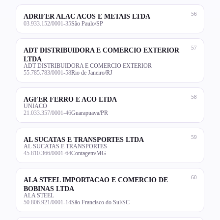
56
ADRIFER ALAC ACOS E METAIS LTDA
03.933.152/0001-35
São Paulo/SP
57
ADT DISTRIBUIDORA E COMERCIO EXTERIOR
LTDA
ADT DISTRIBUIDORA E COMERCIO EXTERIOR
55.785.783/0001-58
Rio de Janeiro/RJ
58
AGFER FERRO E ACO LTDA
UNIACO
21.033.357/0001-46
Guarapuava/PR
59
AL SUCATAS E TRANSPORTES LTDA
AL SUCATAS E TRANSPORTES
45.810.366/0001-64
Contagem/MG
60
ALA STEEL IMPORTACAO E COMERCIO DE
BOBINAS LTDA
ALA STEEL
50.806.921/0001-14
São Francisco do Sul/SC