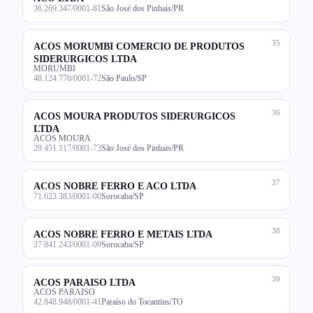
36.269.347/0001-81
São José dos Pinhais/PR
35
ACOS MORUMBI COMERCIO DE PRODUTOS
SIDERURGICOS LTDA
MORUMBI
48.124.770/0001-72
São Paulo/SP
36
ACOS MOURA PRODUTOS SIDERURGICOS
LTDA
ACOS MOURA
29.451.117/0001-73
São José dos Pinhais/PR
37
ACOS NOBRE FERRO E ACO LTDA
71.623.383/0001-00
Sorocaba/SP
38
ACOS NOBRE FERRO E METAIS LTDA
27.841.243/0001-09
Sorocaba/SP
39
ACOS PARAISO LTDA
ACOS PARAISO
42.848.948/0001-41
Paraíso do Tocantins/TO