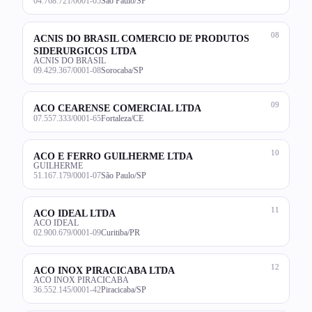
04.768.721/0001-05
São Paulo/SP
08
ACNIS DO BRASIL COMERCIO DE PRODUTOS
SIDERURGICOS LTDA
ACNIS DO BRASIL
09.429.367/0001-08
Sorocaba/SP
09
ACO CEARENSE COMERCIAL LTDA
07.557.333/0001-65
Fortaleza/CE
10
ACO E FERRO GUILHERME LTDA
GUILHERME
51.167.179/0001-07
São Paulo/SP
11
ACO IDEAL LTDA
ACO IDEAL
02.900.679/0001-09
Curitiba/PR
12
ACO INOX PIRACICABA LTDA
ACO INOX PIRACICABA
36.552.145/0001-42
Piracicaba/SP