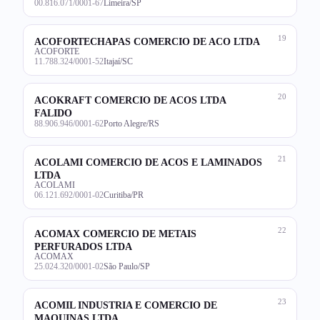
00.816.071/0001-67
Limeira/SP
19
ACOFORTECHAPAS COMERCIO DE ACO LTDA
ACOFORTE
11.788.324/0001-52
Itajaí/SC
20
ACOKRAFT COMERCIO DE ACOS LTDA
FALIDO
88.906.946/0001-62
Porto Alegre/RS
21
ACOLAMI COMERCIO DE ACOS E LAMINADOS
LTDA
ACOLAMI
06.121.692/0001-02
Curitiba/PR
22
ACOMAX COMERCIO DE METAIS
PERFURADOS LTDA
ACOMAX
25.024.320/0001-02
São Paulo/SP
23
ACOMIL INDUSTRIA E COMERCIO DE
MAQUINAS LTDA