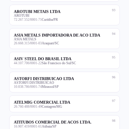
93
AROTUBI METAIS LTDA
AROTUBI
72.267.552/0001-71
Curitiba/PR
94
ASIA METALS IMPORTADORA DE ACO LTDA
ASIA METALS
26.668.315/0001-03
Araquari/SC
95
ASIV STEEL DO BRASIL LTDA
44.107.706/0001-22
São Francisco do Sul/SC
96
ASTORFI DISTRIBUICAO LTDA
ASTORFI DISTRIBUICAO
10.838.786/0001-74
Mirassol/SP
97
ATELMIG COMERCIAL LTDA
26.760.488/0001-49
Contagem/MG
98
ATITUBOS COMERCIAL DE ACOS LTDA.
16.907.419/0001-61
Atibaia/SP