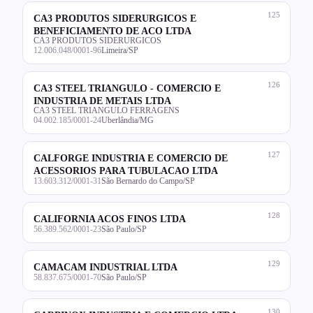
125
CA3 PRODUTOS SIDERURGICOS E
BENEFICIAMENTO DE ACO LTDA
CA3 PRODUTOS SIDERURGICOS
12.006.048/0001-96
Limeira/SP
126
CA3 STEEL TRIANGULO - COMERCIO E
INDUSTRIA DE METAIS LTDA
CA3 STEEL TRIANGULO FERRAGENS
04.002.185/0001-24
Uberlândia/MG
127
CALFORGE INDUSTRIA E COMERCIO DE
ACESSORIOS PARA TUBULACAO LTDA
13.603.312/0001-31
São Bernardo do Campo/SP
128
CALIFORNIA ACOS FINOS LTDA
56.389.562/0001-23
São Paulo/SP
129
CAMACAM INDUSTRIAL LTDA
58.837.675/0001-70
São Paulo/SP
130