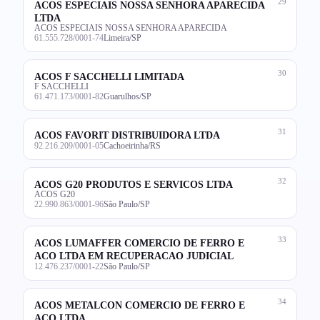
29
ACOS ESPECIAIS NOSSA SENHORA APARECIDA
LTDA
ACOS ESPECIAIS NOSSA SENHORA APARECIDA
61.555.728/0001-74
Limeira/SP
30
ACOS F SACCHELLI LIMITADA
F SACCHELLI
61.471.173/0001-82
Guarulhos/SP
31
ACOS FAVORIT DISTRIBUIDORA LTDA
92.216.209/0001-05
Cachoeirinha/RS
32
ACOS G20 PRODUTOS E SERVICOS LTDA
ACOS G20
22.990.863/0001-96
São Paulo/SP
33
ACOS LUMAFFER COMERCIO DE FERRO E
ACO LTDA EM RECUPERACAO JUDICIAL
12.476.237/0001-22
São Paulo/SP
34
ACOS METALCON COMERCIO DE FERRO E
ACO LTDA