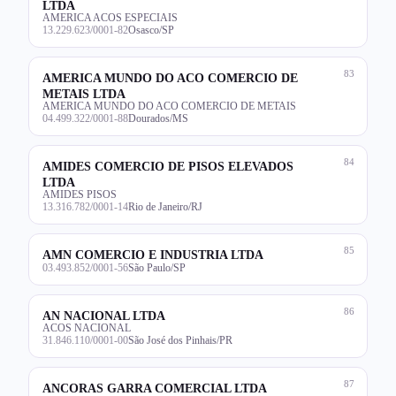
LTDA
AMERICA ACOS ESPECIAIS
13.229.623/0001-82
Osasco/SP
83
AMERICA MUNDO DO ACO COMERCIO DE
METAIS LTDA
AMERICA MUNDO DO ACO COMERCIO DE METAIS
04.499.322/0001-88
Dourados/MS
84
AMIDES COMERCIO DE PISOS ELEVADOS
LTDA
AMIDES PISOS
13.316.782/0001-14
Rio de Janeiro/RJ
85
AMN COMERCIO E INDUSTRIA LTDA
03.493.852/0001-56
São Paulo/SP
86
AN NACIONAL LTDA
ACOS NACIONAL
31.846.110/0001-00
São José dos Pinhais/PR
87
ANCORAS GARRA COMERCIAL LTDA