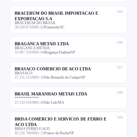
115
BRACERUM DO BRASIL IMPORTACAO E
EXPORTACAO S.A
BRACERUM DO BRASIL
38.659.873/0001-83
Pomerode/SC
116
BRAGANCA METAIS LTDA
BRAGANCA METAIS
51.067.310/0001-64
Bragança Paulista/SP
117
BRASACO COMERCIO DE ACO LTDA
BRASACO
27.331.515/0001-20
São Bernardo do Campo/SP
118
BRASIL MARANHAO METAIS LTDA
*************
25.154.193/0001-66
São Luís/MA
119
BRISA COMERCIO E SERVICOS DE FERRO E
ACO LTDA
BRISA FERRO E ACO
05.236.788/0001-53
Franco da Rocha/SP