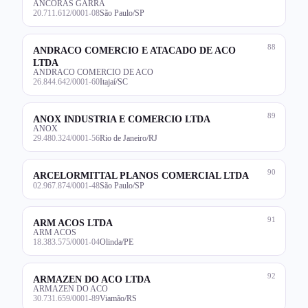
ANCORAS GARRA
20.711.612/0001-08
São Paulo/SP
88
ANDRACO COMERCIO E ATACADO DE ACO
LTDA
ANDRACO COMERCIO DE ACO
26.844.642/0001-60
Itajaí/SC
89
ANOX INDUSTRIA E COMERCIO LTDA
ANOX
29.480.324/0001-56
Rio de Janeiro/RJ
90
ARCELORMITTAL PLANOS COMERCIAL LTDA
02.967.874/0001-48
São Paulo/SP
91
ARM ACOS LTDA
ARM ACOS
18.383.575/0001-04
Olinda/PE
92
ARMAZEN DO ACO LTDA
ARMAZEN DO ACO
30.731.659/0001-89
Viamão/RS