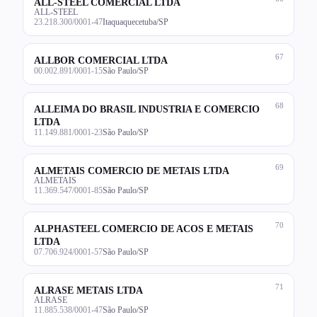
ALL-STEEL COMERCIAL LTDA
ALL-STEEL
23.218.300/0001-47
Itaquaquecetuba/SP
67
ALLBOR COMERCIAL LTDA
00.002.891/0001-15
São Paulo/SP
68
ALLEIMA DO BRASIL INDUSTRIA E COMERCIO
LTDA
11.149.881/0001-23
São Paulo/SP
69
ALMETAIS COMERCIO DE METAIS LTDA
ALMETAIS
11.369.547/0001-85
São Paulo/SP
70
ALPHASTEEL COMERCIO DE ACOS E METAIS
LTDA
07.706.924/0001-57
São Paulo/SP
71
ALRASE METAIS LTDA
ALRASE
11.885.538/0001-47
São Paulo/SP