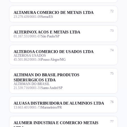
72
ALTAMURA COMERCIO DE METAIS LTDA
23.279.439/0001-09
Serra/ES
73
ALTERINOX ACOS E METAIS LTDA
01.167.551/0001-07
São Paulo/SP
74
ALTEROSA COMERCIO DE USADOS LTDA
ALTEROSA USADOS
45.501.862/0001-36
Pouso Alegre/MG
75
ALTHMAN DO BRASIL PRODUTOS
SIDERURGICOS LTDA
ALTHMAN DO BRASIL
21.539.716/0001-31
Santo André/SP
76
ALUASA DISTRIBUIDORA DE ALUMINIOS LTDA
13.663.401/0001-73
Marmeleiro/PR
77
ALUMIER INDUSTRIA E COMERCIO METAIS