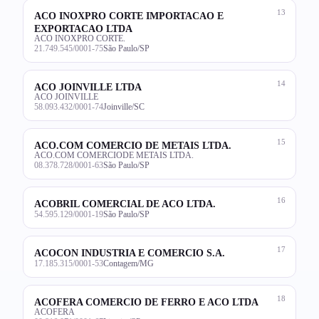
13
ACO INOXPRO CORTE IMPORTACAO E
EXPORTACAO LTDA
ACO INOXPRO CORTE.
21.749.545/0001-75
São Paulo/SP
14
ACO JOINVILLE LTDA
ACO JOINVILLE
58.093.432/0001-74
Joinville/SC
15
ACO.COM COMERCIO DE METAIS LTDA.
ACO.COM COMERCIODE METAIS LTDA.
08.378.728/0001-63
São Paulo/SP
16
ACOBRIL COMERCIAL DE ACO LTDA.
54.595.129/0001-19
São Paulo/SP
17
ACOCON INDUSTRIA E COMERCIO S.A.
17.185.315/0001-53
Contagem/MG
18
ACOFERA COMERCIO DE FERRO E ACO LTDA
ACOFERA