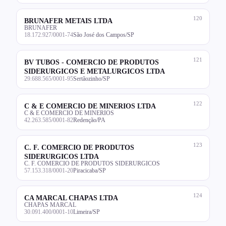
120
BRUNAFER METAIS LTDA
BRUNAFER
18.172.927/0001-74
São José dos Campos/SP
121
BV TUBOS - COMERCIO DE PRODUTOS
SIDERURGICOS E METALURGICOS LTDA
29.688.565/0001-95
Sertãozinho/SP
122
C & E COMERCIO DE MINERIOS LTDA
C & E COMERCIO DE MINERIOS
42.263.585/0001-82
Redenção/PA
123
C. F. COMERCIO DE PRODUTOS
SIDERURGICOS LTDA
C. F. COMERCIO DE PRODUTOS SIDERURGICOS
57.153.318/0001-20
Piracicaba/SP
124
CA MARCAL CHAPAS LTDA
CHAPAS MARCAL
30.091.400/0001-10
Limeira/SP