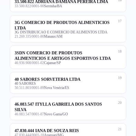
33.500.822 ADRIANA DAMIANA PEREIRA LIMA
33.500.822/0001-90
Serrinha/BA
17
3G COMERCIO DE PRODUTOS ALIMENTICIOS
LTDA
3G DISTRIBUICAO E COMERCIO DE ALIMENTOS LTDA
21.269.335/0001-80
Manaus/AM
18
3SDN COMERCIO DE PRODUTOS
ALIMENTICIOS E ARTIGOS ESPORTIVOS LTDA
46.936.908/0001-02
Cajamar/SP
19
40 SABORES SORVETERIA LTDA
40 SABORES
50.511.803/0001-89
Nova Venécia/ES
20
46.083.547 ITYLLA GABRIELA DOS SANTOS
SILVA
46.083.547/0001-07
Novo Gama/GO
21
47.830.444 IANA DE SOUZA REIS
47.830.444/0001-18
Araguari/MG