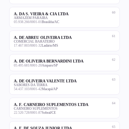
60
A. DA S. VIEIRA & CIA LTDA
ARMAZEM PARAIBA
05.938.266/0001-01
Brasiléia/AC
61
A. DE ABREU OLIVEIRA LTDA
COMERCIAL BARATEIRO
17.467.003/0001-32
Ladário/MS
62
A. DE OLIVEIRA BERNARDINI LTDA
05.495.681/0001-20
Amparo/SP
63
A. DE OLIVEIRA VALENTE LTDA
SABORES DA TERRA
54.437.103/0001-42
Macapá/AP
64
A. F. CARNEIRO SUPLEMENTOS LTDA
CARNEIRO SUPLEMENTOS
22.520.728/0001-87
Sobral/CE
65
A. F. DE SOUZA JUNIOR LTDA