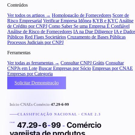
Conteúdos
Ver todos os artigos →
Homologação de Fornecedores
Score de
Risco Empresarial
Verificar Empresa Idônea
KYB e KYC
Análise
de Crédito por CNPJ
Como Saber Se uma Empresa É Confiável
Análise de Risco de Fornecedores
IA na Due Diligence
IA e Dado
Públicos
Red Flags Societários
Cruzamento de Bases Públicas
Processos Judiciais por CNPJ
Ferramentas
Ver todas as ferramentas →
Consultar CNPJ Grátis
Consultar
CNPJs em Lote
Buscar Empresas por Sócio
Empresas por CNAE
Empresas por Categoria
Solicitar Demonstração
Início
›
CNAEs
›
Comércio
›
47.29-6-99
CLASSIFICAÇÃO NACIONAL · CNAE 2.3
Comércio
47.29-6
-
99
-
CNAE
varejista de produtos