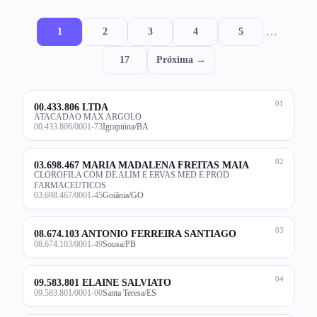
…
1
2
3
4
5
17
Próxima →
01
00.433.806 LTDA
ATACADAO MAX ARGOLO
00.433.806/0001-73
Igrapiúna/BA
02
03.698.467 MARIA MADALENA FREITAS MAIA
CLOROFILA COM DE ALIM E ERVAS MED E PROD
FARMACEUTICOS
03.698.467/0001-45
Goiânia/GO
03
08.674.103 ANTONIO FERREIRA SANTIAGO
08.674.103/0001-49
Sousa/PB
04
09.583.801 ELAINE SALVIATO
09.583.801/0001-00
Santa Teresa/ES