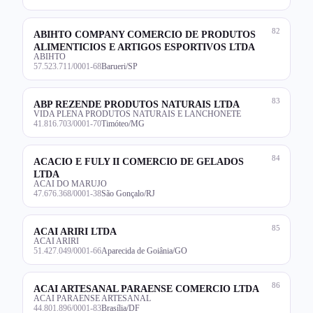
82
ABIHTO COMPANY COMERCIO DE PRODUTOS
ALIMENTICIOS E ARTIGOS ESPORTIVOS LTDA
ABIHTO
57.523.711/0001-68
Barueri/SP
83
ABP REZENDE PRODUTOS NATURAIS LTDA
VIDA PLENA PRODUTOS NATURAIS E LANCHONETE
41.816.703/0001-70
Timóteo/MG
84
ACACIO E FULY II COMERCIO DE GELADOS
LTDA
ACAI DO MARUJO
47.676.368/0001-38
São Gonçalo/RJ
85
ACAI ARIRI LTDA
ACAI ARIRI
51.427.049/0001-66
Aparecida de Goiânia/GO
86
ACAI ARTESANAL PARAENSE COMERCIO LTDA
ACAI PARAENSE ARTESANAL
44.801.896/0001-83
Brasília/DF