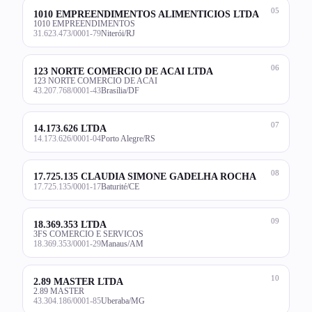
05
1010 EMPREENDIMENTOS ALIMENTICIOS LTDA
1010 EMPREENDIMENTOS
31.623.473/0001-79
Niterói/RJ
06
123 NORTE COMERCIO DE ACAI LTDA
123 NORTE COMERCIO DE ACAI
43.207.768/0001-43
Brasília/DF
07
14.173.626 LTDA
14.173.626/0001-04
Porto Alegre/RS
08
17.725.135 CLAUDIA SIMONE GADELHA ROCHA
17.725.135/0001-17
Baturité/CE
09
18.369.353 LTDA
3FS COMERCIO E SERVICOS
18.369.353/0001-29
Manaus/AM
10
2.89 MASTER LTDA
2.89 MASTER
43.304.186/0001-85
Uberaba/MG