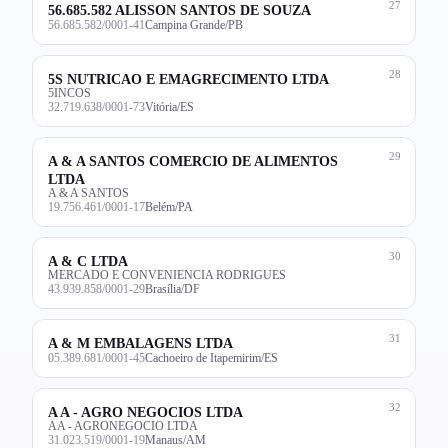
27
56.685.582 ALISSON SANTOS DE SOUZA
56.685.582/0001-41
Campina Grande/PB
28
5S NUTRICAO E EMAGRECIMENTO LTDA
5INCOS
32.719.638/0001-73
Vitória/ES
29
A & A SANTOS COMERCIO DE ALIMENTOS
LTDA
A & A SANTOS
19.756.461/0001-17
Belém/PA
30
A & C LTDA
MERCADO E CONVENIENCIA RODRIGUES
43.939.858/0001-29
Brasília/DF
31
A & M EMBALAGENS LTDA
05.389.681/0001-45
Cachoeiro de Itapemirim/ES
32
A A - AGRO NEGOCIOS LTDA
AA - AGRONEGOCIO LTDA
31.023.519/0001-19
Manaus/AM