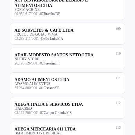
ALIMENTOS LTDA
POP MACHINE
00.952.617/0001-07
Brasília/DF
109
AD SORVETES & CAFE LTDA
FRUTOS DE GOIAS V. MA
53.283.211/0001-45
São Luís/MA
110
ADAIL MODESTO SANTOS NETO LTDA
NUTRY STORE
26.196.526/0001-82
Teresina/PI
111
ADAMO ALIMENTOS LTDA
ADAMO ALIMENTOS
55.264.800/0001-01
Osasco/SP
112
ADEGA ITALIA E SERVICOS LTDA
ITALCRED
03.117.266/0001-07
Campo Grande/MS
113
ADEGA MERCEARIA 011 LTDA
BM ALIMENTOS E BEBIDAS