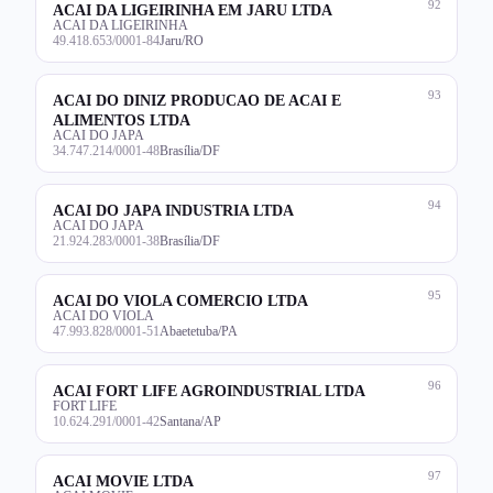
92
ACAI DA LIGEIRINHA EM JARU LTDA
ACAI DA LIGEIRINHA
49.418.653/0001-84
Jaru/RO
93
ACAI DO DINIZ PRODUCAO DE ACAI E
ALIMENTOS LTDA
ACAI DO JAPA
34.747.214/0001-48
Brasília/DF
94
ACAI DO JAPA INDUSTRIA LTDA
ACAI DO JAPA
21.924.283/0001-38
Brasília/DF
95
ACAI DO VIOLA COMERCIO LTDA
ACAI DO VIOLA
47.993.828/0001-51
Abaetetuba/PA
96
ACAI FORT LIFE AGROINDUSTRIAL LTDA
FORT LIFE
10.624.291/0001-42
Santana/AP
97
ACAI MOVIE LTDA