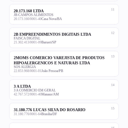
11
20.173.160 LTDA
JB CAMPOS ALIMENTOS
20.173.160/0001-40
Casa Nova/BA
12
2B EMPREENDIMENTOS DIGITAIS LTDA
FAISCA DIGITAL
21.302.413/0001-09
Barueri/SP
13
2MOMS COMERCIO VAREJISTA DE PRODUTOS
HIPOALERGENICOS E NATURAIS LTDA
SOS ALERGIA
22.853.968/0001-01
João Pessoa/PB
14
3 A LTDA
3 A COMERCIO EM GERAL
42.767.572/0001-40
Manaus/AM
15
31.180.776 LUCAS SILVA DO ROSARIO
31.180.776/0001-64
Brasília/DF
16