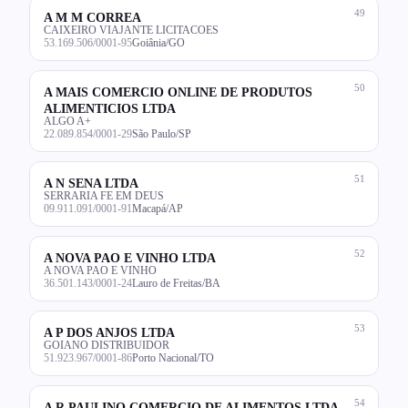
49
A M M CORREA
CAIXEIRO VIAJANTE LICITACOES
53.169.506/0001-95
Goiânia/GO
50
A MAIS COMERCIO ONLINE DE PRODUTOS
ALIMENTICIOS LTDA
ALGO A+
22.089.854/0001-29
São Paulo/SP
51
A N SENA LTDA
SERRARIA FE EM DEUS
09.911.091/0001-91
Macapá/AP
52
A NOVA PAO E VINHO LTDA
A NOVA PAO E VINHO
36.501.143/0001-24
Lauro de Freitas/BA
53
A P DOS ANJOS LTDA
GOIANO DISTRIBUIDOR
51.923.967/0001-86
Porto Nacional/TO
54
A R PAULINO COMERCIO DE ALIMENTOS LTDA