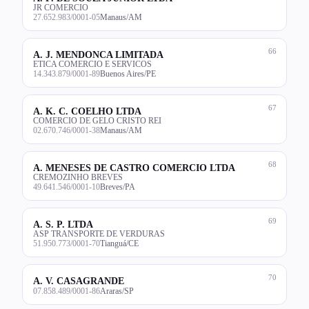
JR COMERCIO
27.652.983/0001-05
Manaus/AM
66
A. J. MENDONCA LIMITADA
ETICA COMERCIO E SERVICOS
14.343.879/0001-89
Buenos Aires/PE
67
A. K. C. COELHO LTDA
COMERCIO DE GELO CRISTO REI
02.670.746/0001-38
Manaus/AM
68
A. MENESES DE CASTRO COMERCIO LTDA
CREMOZINHO BREVES
49.641.546/0001-10
Breves/PA
69
A. S. P. LTDA
ASP TRANSPORTE DE VERDURAS
51.950.773/0001-70
Tianguá/CE
70
A. V. CASAGRANDE
07.858.489/0001-86
Araras/SP