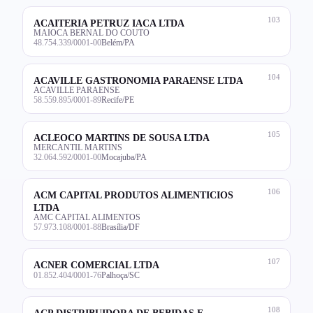
103
ACAITERIA PETRUZ IACA LTDA
MAIOCA BERNAL DO COUTO
48.754.339/0001-00
Belém/PA
104
ACAVILLE GASTRONOMIA PARAENSE LTDA
ACAVILLE PARAENSE
58.559.895/0001-89
Recife/PE
105
ACLEOCO MARTINS DE SOUSA LTDA
MERCANTIL MARTINS
32.064.592/0001-00
Mocajuba/PA
106
ACM CAPITAL PRODUTOS ALIMENTICIOS
LTDA
AMC CAPITAL ALIMENTOS
57.973.108/0001-88
Brasília/DF
107
ACNER COMERCIAL LTDA
01.852.404/0001-76
Palhoça/SC
108
ACP DISTRIBUIDORA DE BEBIDAS E