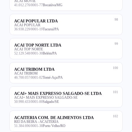
ACAI MOVIE
41.012.276/0001-77
Bocaiúva/MG
98
ACAI POPULAR LTDA
ACAI POPULAR
36.938.229/0001-19
Tucuruí/PA
99
ACAI TOP NORTE LTDA
ACAI TOP NORTE
52.129.548/0001-30
Belém/PA
100
ACAI TRIBOM LTDA
ACAI TRIBOM
46.700.057/0001-02
Tomé-Açu/PA
101
ACAI+ MAIS EXPRESSO SALGADO-SE LTDA
ACAI+ MAIS EXPRESSO SALGADO-SE
50.990.433/0001-00
Salgado/SE
102
ACAITERIA COM. DE ALIMENTOS LTDA
REI DA BEIRA - ACAITERIA
51.384.696/0001-38
Porto Velho/RO