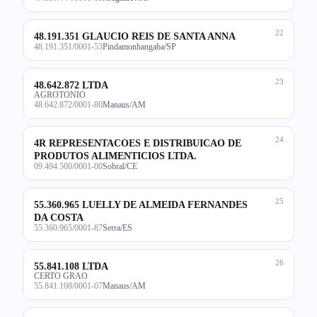
22
48.191.351 GLAUCIO REIS DE SANTA ANNA
48.191.351/0001-53
Pindamonhangaba/SP
23
48.642.872 LTDA
AGROTONIO
48.642.872/0001-80
Manaus/AM
24
4R REPRESENTACOES E DISTRIBUICAO DE
PRODUTOS ALIMENTICIOS LTDA.
09.494.500/0001-00
Sobral/CE
25
55.360.965 LUELLY DE ALMEIDA FERNANDES
DA COSTA
55.360.965/0001-87
Serra/ES
26
55.841.108 LTDA
CERTO GRAO
55.841.108/0001-07
Manaus/AM