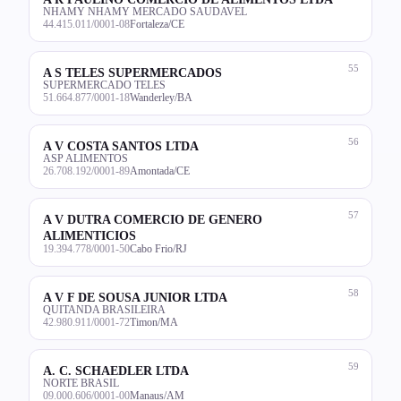
NHAMY NHAMY MERCADO SAUDAVEL
44.415.011/0001-08
Fortaleza/CE
55
A S TELES SUPERMERCADOS
SUPERMERCADO TELES
51.664.877/0001-18
Wanderley/BA
56
A V COSTA SANTOS LTDA
ASP ALIMENTOS
26.708.192/0001-89
Amontada/CE
57
A V DUTRA COMERCIO DE GENERO
ALIMENTICIOS
19.394.778/0001-50
Cabo Frio/RJ
58
A V F DE SOUSA JUNIOR LTDA
QUITANDA BRASILEIRA
42.980.911/0001-72
Timon/MA
59
A. C. SCHAEDLER LTDA
NORTE BRASIL
09.000.606/0001-00
Manaus/AM