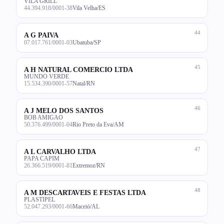
VILA GRILL
44.394.918/0001-38
Vila Velha/ES
44
A G PAIVA
07.017.761/0001-03
Ubatuba/SP
45
A H NATURAL COMERCIO LTDA
MUNDO VERDE
15.534.390/0001-57
Natal/RN
46
A J MELO DOS SANTOS
BOB AMIGAO
50.376.499/0001-04
Rio Preto da Eva/AM
47
A L CARVALHO LTDA
PAPA CAPIM
26.366.519/0001-81
Extremoz/RN
48
A M DESCARTAVEIS E FESTAS LTDA
PLASTIPEL
52.047.293/0001-66
Maceió/AL