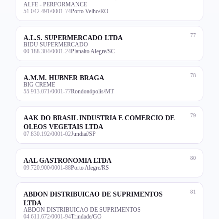
ALFE - PERFORMANCE
51.042.491/0001-74
Porto Velho/RO
77
A.L.S. SUPERMERCADO LTDA
BIDU SUPERMERCADO
00.188.304/0001-24
Planalto Alegre/SC
78
A.M.M. HUBNER BRAGA
BIG CREME
55.913.071/0001-77
Rondonópolis/MT
79
AAK DO BRASIL INDUSTRIA E COMERCIO DE
OLEOS VEGETAIS LTDA
07.830.192/0001-02
Jundiaí/SP
80
AAL GASTRONOMIA LTDA
09.720.900/0001-88
Porto Alegre/RS
81
ABDON DISTRIBUICAO DE SUPRIMENTOS
LTDA
ABDON DISTRIBUICAO DE SUPRIMENTOS
04.611.672/0001-94
Trindade/GO