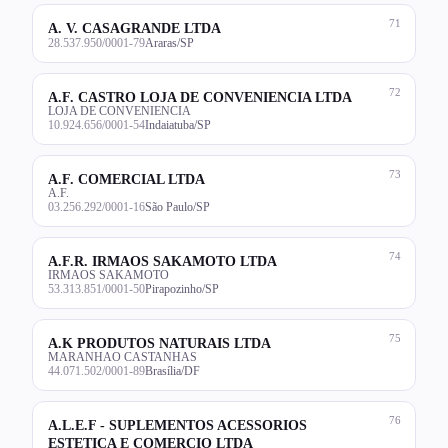
71
A. V. CASAGRANDE LTDA
28.537.950/0001-79
Araras/SP
72
A.F. CASTRO LOJA DE CONVENIENCIA LTDA
LOJA DE CONVENIENCIA
10.924.656/0001-54
Indaiatuba/SP
73
A.F. COMERCIAL LTDA
A.F.
03.256.292/0001-16
São Paulo/SP
74
A.F.R. IRMAOS SAKAMOTO LTDA
IRMAOS SAKAMOTO
53.313.851/0001-50
Pirapozinho/SP
75
A.K PRODUTOS NATURAIS LTDA
MARANHAO CASTANHAS
44.071.502/0001-89
Brasília/DF
76
A.L.E.F - SUPLEMENTOS ACESSORIOS
ESTETICA E COMERCIO LTDA