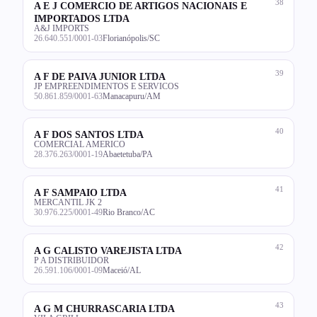
38
A E J COMERCIO DE ARTIGOS NACIONAIS E
IMPORTADOS LTDA
A&J IMPORTS
26.640.551/0001-03
Florianópolis/SC
39
A F DE PAIVA JUNIOR LTDA
JP EMPREENDIMENTOS E SERVICOS
50.861.859/0001-63
Manacapuru/AM
40
A F DOS SANTOS LTDA
COMERCIAL AMERICO
28.376.263/0001-19
Abaetetuba/PA
41
A F SAMPAIO LTDA
MERCANTIL JK 2
30.976.225/0001-49
Rio Branco/AC
42
A G CALISTO VAREJISTA LTDA
P A DISTRIBUIDOR
26.591.106/0001-09
Maceió/AL
43
A G M CHURRASCARIA LTDA