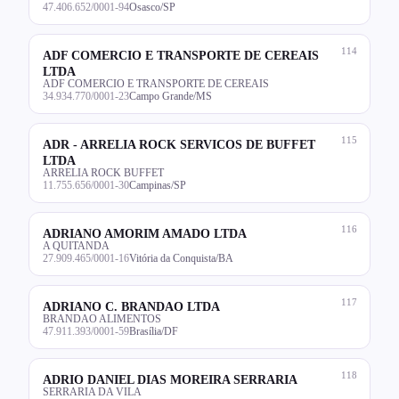
47.406.652/0001-94
Osasco/SP
114
ADF COMERCIO E TRANSPORTE DE CEREAIS
LTDA
ADF COMERCIO E TRANSPORTE DE CEREAIS
34.934.770/0001-23
Campo Grande/MS
115
ADR - ARRELIA ROCK SERVICOS DE BUFFET
LTDA
ARRELIA ROCK BUFFET
11.755.656/0001-30
Campinas/SP
116
ADRIANO AMORIM AMADO LTDA
A QUITANDA
27.909.465/0001-16
Vitória da Conquista/BA
117
ADRIANO C. BRANDAO LTDA
BRANDAO ALIMENTOS
47.911.393/0001-59
Brasília/DF
118
ADRIO DANIEL DIAS MOREIRA SERRARIA
SERRARIA DA VILA