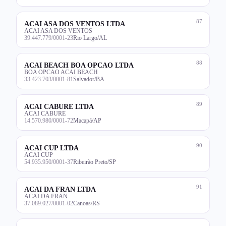
87
ACAI ASA DOS VENTOS LTDA
ACAI ASA DOS VENTOS
39.447.779/0001-23
Rio Largo/AL
88
ACAI BEACH BOA OPCAO LTDA
BOA OPCAO ACAI BEACH
33.423.703/0001-81
Salvador/BA
89
ACAI CABURE LTDA
ACAI CABURE
14.570.980/0001-72
Macapá/AP
90
ACAI CUP LTDA
ACAI CUP
54.935.950/0001-37
Ribeirão Preto/SP
91
ACAI DA FRAN LTDA
ACAI DA FRAN
37.089.027/0001-02
Canoas/RS