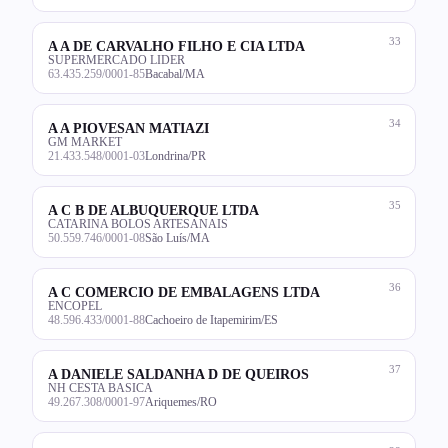
33
A A DE CARVALHO FILHO E CIA LTDA
SUPERMERCADO LIDER
63.435.259/0001-85
Bacabal/MA
34
A A PIOVESAN MATIAZI
GM MARKET
21.433.548/0001-03
Londrina/PR
35
A C B DE ALBUQUERQUE LTDA
CATARINA BOLOS ARTESANAIS
50.559.746/0001-08
São Luís/MA
36
A C COMERCIO DE EMBALAGENS LTDA
ENCOPEL
48.596.433/0001-88
Cachoeiro de Itapemirim/ES
37
A DANIELE SALDANHA D DE QUEIROS
NH CESTA BASICA
49.267.308/0001-97
Ariquemes/RO