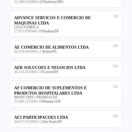
11.286.618/0001-86
Taiobeiras/MG
119
ADVANCE SERVICOS E COMERCIO DE
MAQUINAS LTDA
LOJA FABRICA
17.973.859/0001-80
Paulínia/SP
120
AE COMERCIO DE ALIMENTOS LTDA
60.319.844/0001-21
Belém/PA
121
AER SOLUCOES E NEGOCIOS LTDA
44.118.252/0001-95
Coxim/MS
122
AF COMERCIO DE SUPLEMENTOS E
PRODUTOS HOSPITALARES LTDA
BIONUTRIS+ PROHEALTH
31.608.223/0001-60
Manaus/AM
123
AF2 PARTICIPACOES LTDA
40.657.973/0001-12
São Paulo/SP