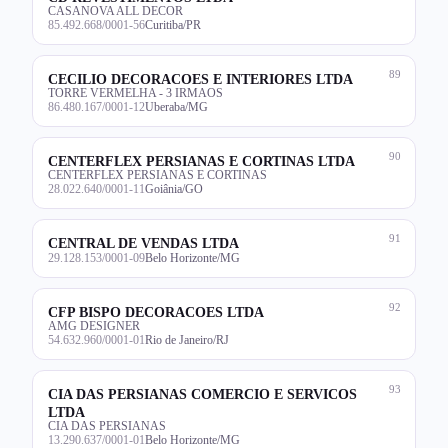
CASANOVA ALL DECOR
85.492.668/0001-56
Curitiba/PR
89
CECILIO DECORACOES E INTERIORES LTDA
TORRE VERMELHA - 3 IRMAOS
86.480.167/0001-12
Uberaba/MG
90
CENTERFLEX PERSIANAS E CORTINAS LTDA
CENTERFLEX PERSIANAS E CORTINAS
28.022.640/0001-11
Goiânia/GO
91
CENTRAL DE VENDAS LTDA
29.128.153/0001-09
Belo Horizonte/MG
92
CFP BISPO DECORACOES LTDA
AMG DESIGNER
54.632.960/0001-01
Rio de Janeiro/RJ
93
CIA DAS PERSIANAS COMERCIO E SERVICOS
LTDA
CIA DAS PERSIANAS
13.290.637/0001-01
Belo Horizonte/MG