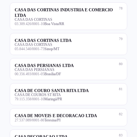
78
CASA DAS CORTINAS INDUSTRIA E COMERCIO
LTDA
CASA DAS CORTINAS
03.309.426/0001-10
Boa Vista/RR
79
CASA DAS CORTINAS LTDA
CASA DAS CORTINAS
05.844.540/0001-75
Sinop/MT
80
CASA DAS PERSIANAS LTDA
CASA DAS PERSIANAS
00.356.493/0001-05
Brasília/DF
81
CASA DE COURO SANTA RITA LTDA
CASA DE COUROS ST RITA
79.115.358/0001-10
Maringá/PR
82
CASA DE MOVEIS E DECORACAO LTDA
27.537.089/0001-86
Teresina/PI
83
CASA DECORACAO LTDA