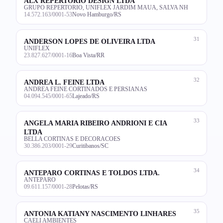
ALX REPERTORIO DESIGN LTDA
GRUPO REPERTORIO, UNIFLEX JARDIM MAUA, SALVA NH
14.572.163/0001-53
Novo Hamburgo/RS
31
ANDERSON LOPES DE OLIVEIRA LTDA
UNIFLEX
23.827.627/0001-16
Boa Vista/RR
32
ANDREA L. FEINE LTDA
ANDREA FEINE CORTINADOS E PERSIANAS
04.094.545/0001-65
Lajeado/RS
33
ANGELA MARIA RIBEIRO ANDRIONI E CIA
LTDA
BELLA CORTINAS E DECORACOES
30.386.203/0001-29
Curitibanos/SC
34
ANTEPARO CORTINAS E TOLDOS LTDA.
ANTEPARO
09.611.157/0001-28
Pelotas/RS
35
ANTONIA KATIANY NASCIMENTO LINHARES
CAELI AMBIENTES