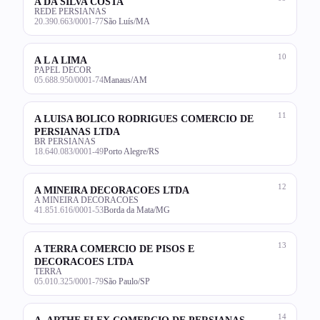
A DA SILVA COSTA
REDE PERSIANAS
20.390.663/0001-77
São Luís/MA
10
A L A LIMA
PAPEL DECOR
05.688.950/0001-74
Manaus/AM
11
A LUISA BOLICO RODRIGUES COMERCIO DE
PERSIANAS LTDA
BR PERSIANAS
18.640.083/0001-49
Porto Alegre/RS
12
A MINEIRA DECORACOES LTDA
A MINEIRA DECORACOES
41.851.616/0001-53
Borda da Mata/MG
13
A TERRA COMERCIO DE PISOS E
DECORACOES LTDA
TERRA
05.010.325/0001-79
São Paulo/SP
14
A. ARTHE FLEX COMERCIO DE PERSIANAS