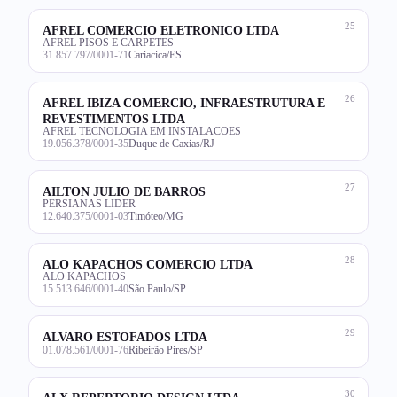
25
AFREL COMERCIO ELETRONICO LTDA
AFREL PISOS E CARPETES
31.857.797/0001-71
Cariacica/ES
26
AFREL IBIZA COMERCIO, INFRAESTRUTURA E
REVESTIMENTOS LTDA
AFREL TECNOLOGIA EM INSTALACOES
19.056.378/0001-35
Duque de Caxias/RJ
27
AILTON JULIO DE BARROS
PERSIANAS LIDER
12.640.375/0001-03
Timóteo/MG
28
ALO KAPACHOS COMERCIO LTDA
ALO KAPACHOS
15.513.646/0001-40
São Paulo/SP
29
ALVARO ESTOFADOS LTDA
01.078.561/0001-76
Ribeirão Pires/SP
30