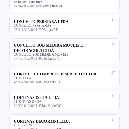
VOIL INTERIORES
54.544.837/0001-20
Nova Lima/MG
105
CONCEITO PERSIANA LTDA
CONCEITO PERSIANAS
53.341.345/0001-75
Macapá/AP
106
CONCEITO SOB MEDIDA MOVEIS E
DECORACOES LTDA
CONCEITO SOB MEDIDA MOVEIS
37.753.782/0001-40
São Carlos/SP
107
CORTFLEX COMERCIO E SERVICOS LTDA
CORTFLEX
46.984.941/0001-08
Cabo Frio/RJ
108
CORTINAS & CIA LTDA
CORTINAS & CIA
84.306.042/0001-45
Rio Verde/GO
109
CORTINAS DECORTINI LTDA
DECORTINI