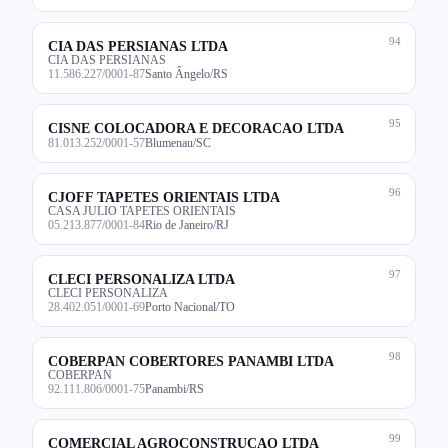
94
CIA DAS PERSIANAS LTDA
CIA DAS PERSIANAS
11.586.227/0001-87
Santo Ângelo/RS
95
CISNE COLOCADORA E DECORACAO LTDA
81.013.252/0001-57
Blumenau/SC
96
CJOFF TAPETES ORIENTAIS LTDA
CASA JULIO TAPETES ORIENTAIS
05.213.877/0001-84
Rio de Janeiro/RJ
97
CLECI PERSONALIZA LTDA
CLECI PERSONALIZA
28.402.051/0001-69
Porto Nacional/TO
98
COBERPAN COBERTORES PANAMBI LTDA
COBERPAN
92.111.806/0001-75
Panambi/RS
99
COMERCIAL AGROCONSTRUCAO LTDA