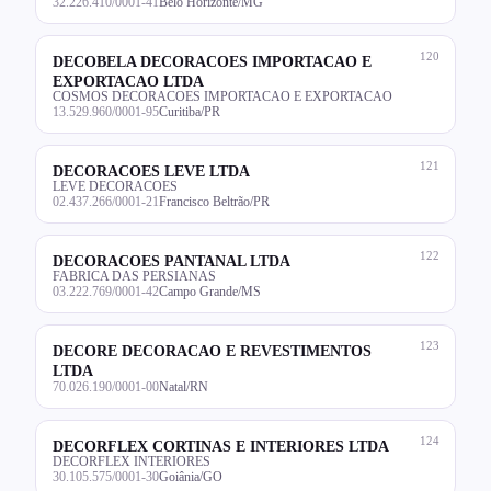
32.226.410/0001-41
Belo Horizonte/MG
120
DECOBELA DECORACOES IMPORTACAO E
EXPORTACAO LTDA
COSMOS DECORACOES IMPORTACAO E EXPORTACAO
13.529.960/0001-95
Curitiba/PR
121
DECORACOES LEVE LTDA
LEVE DECORACOES
02.437.266/0001-21
Francisco Beltrão/PR
122
DECORACOES PANTANAL LTDA
FABRICA DAS PERSIANAS
03.222.769/0001-42
Campo Grande/MS
123
DECORE DECORACAO E REVESTIMENTOS
LTDA
70.026.190/0001-00
Natal/RN
124
DECORFLEX CORTINAS E INTERIORES LTDA
DECORFLEX INTERIORES
30.105.575/0001-30
Goiânia/GO