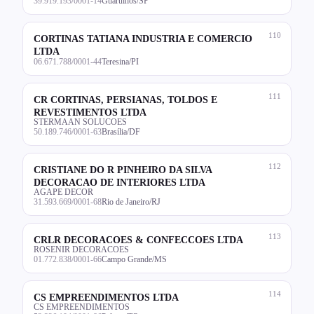
39.919.193/0001-14
Guarulhos/SP
110
CORTINAS TATIANA INDUSTRIA E COMERCIO
LTDA
06.671.788/0001-44
Teresina/PI
111
CR CORTINAS, PERSIANAS, TOLDOS E
REVESTIMENTOS LTDA
STERMAAN SOLUCOES
50.189.746/0001-63
Brasília/DF
112
CRISTIANE DO R PINHEIRO DA SILVA
DECORACAO DE INTERIORES LTDA
AGAPE DECOR
31.593.669/0001-68
Rio de Janeiro/RJ
113
CRLR DECORACOES & CONFECCOES LTDA
ROSENIR DECORACOES
01.772.838/0001-66
Campo Grande/MS
114
CS EMPREENDIMENTOS LTDA
CS EMPREENDIMENTOS