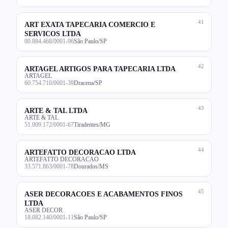
41
ART EXATA TAPECARIA COMERCIO E
SERVICOS LTDA
00.884.468/0001-96
São Paulo/SP
42
ARTAGEL ARTIGOS PARA TAPECARIA LTDA
ARTAGEL
60.754.710/0001-39
Dracena/SP
43
ARTE & TAL LTDA
ARTE & TAL
51.009.172/0001-67
Tiradentes/MG
44
ARTEFATTO DECORACAO LTDA
ARTEFATTO DECORACAO
33.571.863/0001-78
Dourados/MS
45
ASER DECORACOES E ACABAMENTOS FINOS
LTDA
ASER DECOR
18.082.140/0001-11
São Paulo/SP