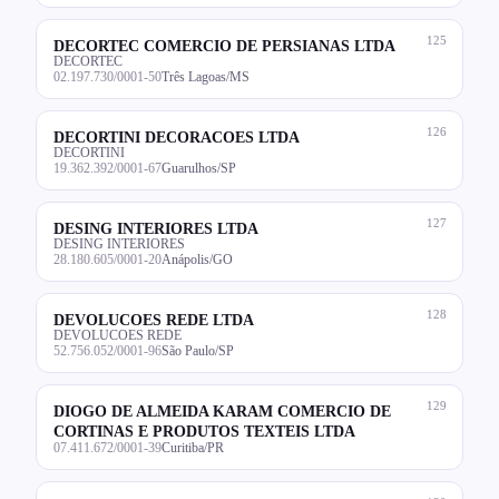
125
DECORTEC COMERCIO DE PERSIANAS LTDA
DECORTEC
02.197.730/0001-50
Três Lagoas/MS
126
DECORTINI DECORACOES LTDA
DECORTINI
19.362.392/0001-67
Guarulhos/SP
127
DESING INTERIORES LTDA
DESING INTERIORES
28.180.605/0001-20
Anápolis/GO
128
DEVOLUCOES REDE LTDA
DEVOLUCOES REDE
52.756.052/0001-96
São Paulo/SP
129
DIOGO DE ALMEIDA KARAM COMERCIO DE
CORTINAS E PRODUTOS TEXTEIS LTDA
07.411.672/0001-39
Curitiba/PR