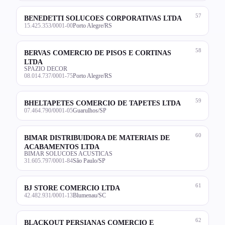
57
BENEDETTI SOLUCOES CORPORATIVAS LTDA
15.425.353/0001-00
Porto Alegre/RS
58
BERVAS COMERCIO DE PISOS E CORTINAS
LTDA
SPAZIO DECOR
08.014.737/0001-75
Porto Alegre/RS
59
BHELTAPETES COMERCIO DE TAPETES LTDA
07.464.790/0001-05
Guarulhos/SP
60
BIMAR DISTRIBUIDORA DE MATERIAIS DE
ACABAMENTOS LTDA
BIMAR SOLUCOES ACUSTICAS
31.605.797/0001-84
São Paulo/SP
61
BJ STORE COMERCIO LTDA
42.482.931/0001-13
Blumenau/SC
62
BLACKOUT PERSIANAS COMERCIO E