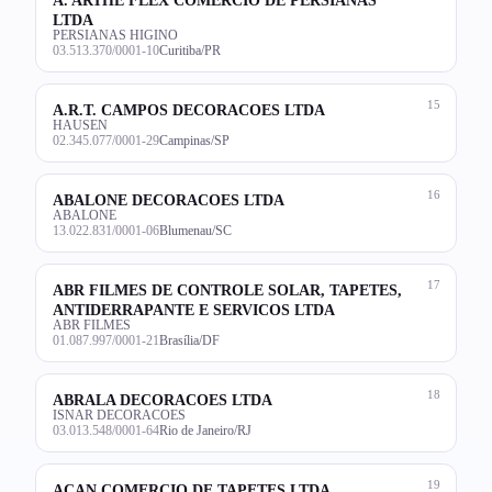
LTDA
PERSIANAS HIGINO
03.513.370/0001-10
Curitiba/PR
15
A.R.T. CAMPOS DECORACOES LTDA
HAUSEN
02.345.077/0001-29
Campinas/SP
16
ABALONE DECORACOES LTDA
ABALONE
13.022.831/0001-06
Blumenau/SC
17
ABR FILMES DE CONTROLE SOLAR, TAPETES,
ANTIDERRAPANTE E SERVICOS LTDA
ABR FILMES
01.087.997/0001-21
Brasília/DF
18
ABRALA DECORACOES LTDA
ISNAR DECORACOES
03.013.548/0001-64
Rio de Janeiro/RJ
19
ACAN COMERCIO DE TAPETES LTDA