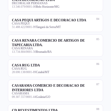
DECORALAR PERSIANAS
13.546.079/0001-00
Belo Horizonte/MG
84
CASA PEQUI ARTIGOS E DECORACAO LTDA
CASA PEQUI
51.488.422/0001-99
Tangará da Serra/MT
85
CASA RENARA COMERCIO DE ARTIGOS DE
TAPECARIA LTDA.
CASA RENARA
13.734.884/0001-50
Brumado/BA
86
CASA RUG LTDA
CASA RUG
28.690.138/0001-89
Cuiabá/MT
87
CASARAMA COMERCIO E DECORACAO DE
INTERIORES LTDA
CASARAMA
09.307.557/0001-44
Goiânia/GO
88
CD REVESTIMENTOS LTDA