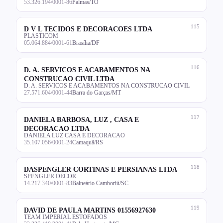
53.326.194/0001-86
Palmas/TO
115
D V L TECIDOS E DECORACOES LTDA
PLASTICOM
05.064.884/0001-61
Brasília/DF
116
D. A. SERVICOS E ACABAMENTOS NA
CONSTRUCAO CIVIL LTDA
D. A. SERVICOS E ACABAMENTOS NA CONSTRUCAO CIVIL
27.571.604/0001-44
Barra do Garças/MT
117
DANIELA BARBOSA, LUZ , CASA E
DECORACAO LTDA
DANIELA LUZ CASA E DECORACAO
35.107.056/0001-24
Camaquã/RS
118
DASPENGLER CORTINAS E PERSIANAS LTDA
SPENGLER DECOR
14.217.340/0001-83
Balneário Camboriú/SC
119
DAVID DE PAULA MARTINS 01556927630
TEAM IMPERIAL ESTOFADOS