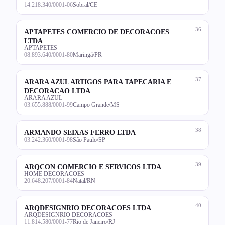
14.218.340/0001-06
Sobral/CE
36
APTAPETES COMERCIO DE DECORACOES
LTDA
APTAPETES
08.893.640/0001-80
Maringá/PR
37
ARARA AZUL ARTIGOS PARA TAPECARIA E
DECORACAO LTDA
ARARA AZUL
03.655.888/0001-99
Campo Grande/MS
38
ARMANDO SEIXAS FERRO LTDA
03.242.360/0001-98
São Paulo/SP
39
ARQCON COMERCIO E SERVICOS LTDA
HOME DECORACOES
20.648.207/0001-84
Natal/RN
40
ARQDESIGNRIO DECORACOES LTDA
ARQDESIGNRIO DECORACOES
11.814.580/0001-77
Rio de Janeiro/RJ