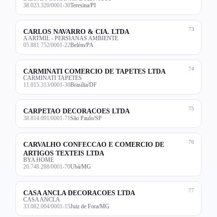
38.023.320/0001-30
Teresina/PI
73
CARLOS NAVARRO & CIA. LTDA
A ARTMIL - PERSIANAS AMBIENTE
05.881.752/0001-22
Belém/PA
74
CARMINATI COMERCIO DE TAPETES LTDA
CARMINATI TAPETES
11.015.313/0001-30
Brasília/DF
75
CARPETAO DECORACOES LTDA
38.814.091/0001-71
São Paulo/SP
76
CARVALHO CONFECCAO E COMERCIO DE
ARTIGOS TEXTEIS LTDA
BYA HOME
26.748.288/0001-70
Ubá/MG
77
CASA ANCLA DECORACOES LTDA
CASA ANCLA
33.082.004/0001-15
Juiz de Fora/MG