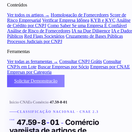
Conteúdos
Ver todos os artigos →
Homologação de Fornecedores
Score de
Risco Empresarial
Verificar Empresa Idônea
KYB e KYC
Análise
de Crédito por CNPJ
Como Saber Se uma Empresa É Confiável
Análise de Risco de Fornecedores
IA na Due Diligence
IA e Dado
Públicos
Red Flags Societários
Cruzamento de Bases Públicas
Processos Judiciais por CNPJ
Ferramentas
Ver todas as ferramentas →
Consultar CNPJ Grátis
Consultar
CNPJs em Lote
Buscar Empresas por Sócio
Empresas por CNAE
Empresas por Categoria
Solicitar Demonstração
Início
›
CNAEs
›
Comércio
›
47.59-8-01
CLASSIFICAÇÃO NACIONAL · CNAE 2.3
Comércio
47.59-8
-
01
-
CNAE
varejista de artigos de