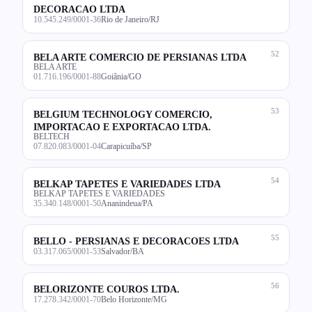
DECORACAO LTDA
10.545.249/0001-36
Rio de Janeiro/RJ
52
BELA ARTE COMERCIO DE PERSIANAS LTDA
BELA ARTE
01.716.196/0001-88
Goiânia/GO
53
BELGIUM TECHNOLOGY COMERCIO,
IMPORTACAO E EXPORTACAO LTDA.
BELTECH
07.820.083/0001-04
Carapicuíba/SP
54
BELKAP TAPETES E VARIEDADES LTDA
BELKAP TAPETES E VARIEDADES
35.340.148/0001-50
Ananindeua/PA
55
BELLO - PERSIANAS E DECORACOES LTDA
03.317.065/0001-53
Salvador/BA
56
BELORIZONTE COUROS LTDA.
17.278.342/0001-70
Belo Horizonte/MG