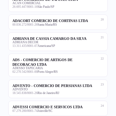
ACAN COMERCIAL
26.695.447/0001-16
São Paulo/SP
20
ADACORT COMERCIO DE CORTINAS LTDA
00.836.272/0001-26
Santa Maria/RS
21
ADRIANA DE CASSIA CAMARGO DA SILVA
ADRIANA DECOR
13.311.435/0001-07
Americana/SP
22
ADS - COMERCIO DE ARTIGOS DE
DECORACAO LTDA
ADESSO TAPECARIA
02.270.542/0001-00
Porto Alegre/RS
23
ADVENTO - COMERCIO DE PERSIANAS LTDA
ADVENTO
18.545.838/0001-26
Rio de Janeiro/RJ
24
ADVESSI COMERCIO E SERVICOS LTDA
07.279.200/0001-74
Joinville/SC