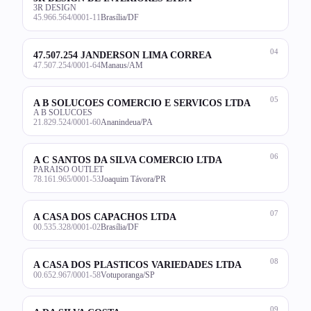
3R DESIGN
45.966.564/0001-11
Brasília/DF
04
47.507.254 JANDERSON LIMA CORREA
47.507.254/0001-64
Manaus/AM
05
A B SOLUCOES COMERCIO E SERVICOS LTDA
A B SOLUCOES
21.829.524/0001-60
Ananindeua/PA
06
A C SANTOS DA SILVA COMERCIO LTDA
PARAISO OUTLET
78.161.965/0001-53
Joaquim Távora/PR
07
A CASA DOS CAPACHOS LTDA
00.535.328/0001-02
Brasília/DF
08
A CASA DOS PLASTICOS VARIEDADES LTDA
00.652.967/0001-58
Votuporanga/SP
09