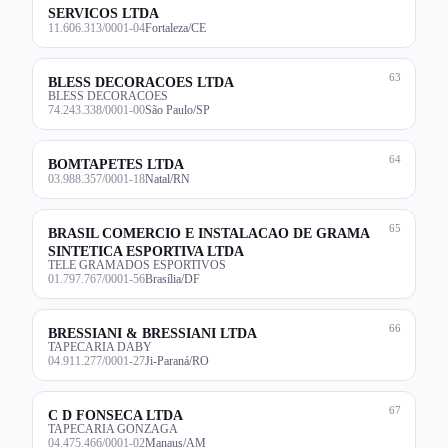
SERVICOS LTDA
11.606.313/0001-04
Fortaleza/CE
63
BLESS DECORACOES LTDA
BLESS DECORACOES
74.243.338/0001-00
São Paulo/SP
64
BOMTAPETES LTDA
03.988.357/0001-18
Natal/RN
65
BRASIL COMERCIO E INSTALACAO DE GRAMA
SINTETICA ESPORTIVA LTDA
TELE GRAMADOS ESPORTIVOS
01.797.767/0001-56
Brasília/DF
66
BRESSIANI & BRESSIANI LTDA
TAPECARIA DABY
04.911.277/0001-27
Ji-Paraná/RO
67
C D FONSECA LTDA
TAPECARIA GONZAGA
04.475.466/0001-02
Manaus/AM