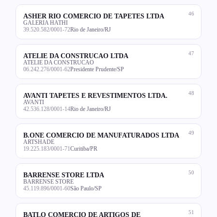
46
ASHER RIO COMERCIO DE TAPETES LTDA
GALERIA HATHI
39.520.582/0001-72
Rio de Janeiro/RJ
47
ATELIE DA CONSTRUCAO LTDA
ATELIE DA CONSTRUCAO
06.242.276/0001-62
Presidente Prudente/SP
48
AVANTI TAPETES E REVESTIMENTOS LTDA.
AVANTI
42.536.128/0001-14
Rio de Janeiro/RJ
49
B.ONE COMERCIO DE MANUFATURADOS LTDA
ARTSHADE
19.225.183/0001-71
Curitiba/PR
50
BARRENSE STORE LTDA
BARRENSE STORE
45.119.896/0001-60
São Paulo/SP
51
BATLO COMERCIO DE ARTIGOS DE