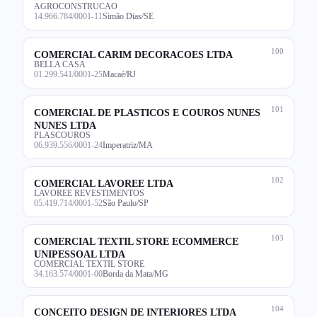
AGROCONSTRUCAO
14.966.784/0001-11
Simão Dias/SE
100
COMERCIAL CARIM DECORACOES LTDA
BELLA CASA
01.299.541/0001-25
Macaé/RJ
101
COMERCIAL DE PLASTICOS E COUROS NUNES
NUNES LTDA
PLASCOUROS
06.939.556/0001-24
Imperatriz/MA
102
COMERCIAL LAVOREE LTDA
LAVOREE REVESTIMENTOS
05.419.714/0001-52
São Paulo/SP
103
COMERCIAL TEXTIL STORE ECOMMERCE
UNIPESSOAL LTDA
COMERCIAL TEXTIL STORE
34.163.574/0001-00
Borda da Mata/MG
104
CONCEITO DESIGN DE INTERIORES LTDA