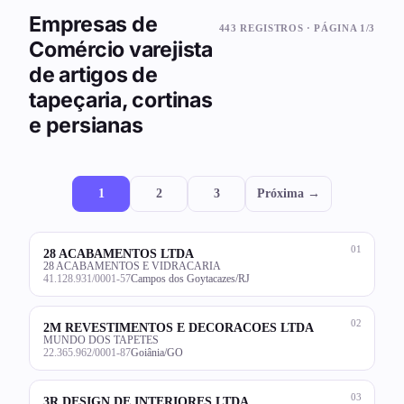
Empresas de
443 REGISTROS · PÁGINA 1/3
Comércio varejista
de artigos de
tapeçaria, cortinas
e persianas
1
2
3
Próxima →
01
28 ACABAMENTOS LTDA
28 ACABAMENTOS E VIDRACARIA
41.128.931/0001-57
Campos dos Goytacazes/RJ
02
2M REVESTIMENTOS E DECORACOES LTDA
MUNDO DOS TAPETES
22.365.962/0001-87
Goiânia/GO
03
3R DESIGN DE INTERIORES LTDA