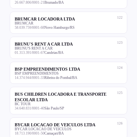
26.667.806/0001-21
Brumado/BA
122
BRUMCAR LOCADORA LTDA
BRUMCAR
58.039.759/0001-68
Novo Hamburgo/RS
123
BRUNU'S RENT A CAR LTDA
BRUNU'S RENT A CAR
01.313.391/0001-67
Candeias/BA
124
BSP EMPREENDIMENTOS LTDA
BSP EMPREENDIMENTOS
14.374.944/0001-33
Ribeira do Pombal/BA
125
BUS CHILDREN LOCADORA E TRANSPORTE
ESCOLAR LTDA
BC TOUR
34.640.831/0001-40
São Paulo/SP
126
BYCAR LOCACAO DE VEICULOS LTDA
BYCAR LOCACAO DE VEICULOS
18.713.190/0001-50
Camaçari/BA