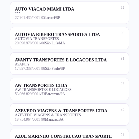
89
AUTO VIACAO MIAMI LTDA
***
27.761.435/0001-05
Jacareí/SP
90
AUTOVIA RIBEIRO TRANSPORTES LTDA
AUTOVIA TRANSPORTES
20.096.978/0001-06
São Luís/MA
91
AVANTY TRANSPORTES E LOCACOES LTDA
AVANTY
17.927.338/0001-96
São Paulo/SP
92
AW TRANSPORTES LTDA
AW TRANSPORTES E LOCACOES
53.066.829/0001-53
Barcarena/PA
93
AZEVEDO VIAGENS & TRANSPORTES LTDA
AZEVEDO VIAGENS & TRANSPORTES
18.754.964/0001-90
Maracás/BA
94
AZUL MARINHO CONSTRUCAO TRANSPORTE