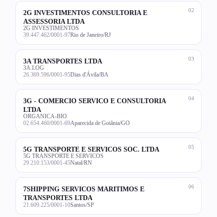
02
2G INVESTIMENTOS CONSULTORIA E
ASSESSORIA LTDA
2G INVESTIMENTOS
39.447.462/0001-97
Rio de Janeiro/RJ
03
3A TRANSPORTES LTDA
3A.LOG
26.369.596/0001-95
Dias d'Ávila/BA
04
3G - COMERCIO SERVICO E CONSULTORIA
LTDA
ORGANICA-BIO
02.654.460/0001-69
Aparecida de Goiânia/GO
05
5G TRANSPORTE E SERVICOS SOC. LTDA
5G TRANSPORTE E SERVICOS
29.210.153/0001-45
Natal/RN
06
7SHIPPING SERVICOS MARITIMOS E
TRANSPORTES LTDA
21.609.225/0001-10
Santos/SP