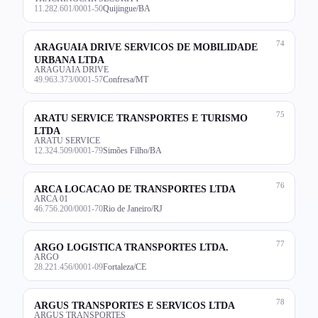
11.282.601/0001-50
Quijingue/BA
74
ARAGUAIA DRIVE SERVICOS DE MOBILIDADE
URBANA LTDA
ARAGUAIA DRIVE
49.963.373/0001-57
Confresa/MT
75
ARATU SERVICE TRANSPORTES E TURISMO
LTDA
ARATU SERVICE
12.324.509/0001-79
Simões Filho/BA
76
ARCA LOCACAO DE TRANSPORTES LTDA
ARCA 01
46.756.200/0001-70
Rio de Janeiro/RJ
77
ARGO LOGISTICA TRANSPORTES LTDA.
ARGO
28.221.456/0001-09
Fortaleza/CE
78
ARGUS TRANSPORTES E SERVICOS LTDA
ARGUS TRANSPORTES