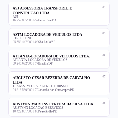
84
ASJ ASSESSORIA TRANSPORTE E
CONSTRUCAO LTDA
ASJ
16.757.935/0001-57
Entre Rios/BA
85
ASTM LOCADORA DE VEICULOS LTDA
STREET LINE
05.558.447/0001-02
São Paulo/SP
86
ATLANTA-LOCADORA DE VEICULOS LTDA.
ATLANTA-LOCADORA DE VEICULOS
09.245.682/0001-77
Brasília/DF
87
AUGUSTO CESAR BEZERRA DE CARVALHO
LTDA
TRANSSTYLUS VIAGENS E TURISMO
04.816.560/0001-70
Jaboatão dos Guararapes/PE
88
AUSTYNN MARTINS PEREIRA DA SILVA LTDA
AUSTYNN LOCACAO E SERVICOS
10.422.851/0001-86
Petrolândia/PE