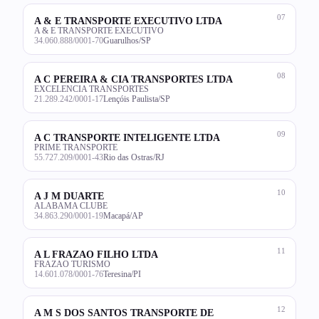
07
A & E TRANSPORTE EXECUTIVO LTDA
A & E TRANSPORTE EXECUTIVO
34.060.888/0001-70
Guarulhos/SP
08
A C PEREIRA & CIA TRANSPORTES LTDA
EXCELENCIA TRANSPORTES
21.289.242/0001-17
Lençóis Paulista/SP
09
A C TRANSPORTE INTELIGENTE LTDA
PRIME TRANSPORTE
55.727.209/0001-43
Rio das Ostras/RJ
10
A J M DUARTE
ALABAMA CLUBE
34.863.290/0001-19
Macapá/AP
11
A L FRAZAO FILHO LTDA
FRAZAO TURISMO
14.601.078/0001-76
Teresina/PI
12
A M S DOS SANTOS TRANSPORTE DE