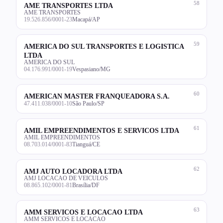
58
AME TRANSPORTES LTDA
AME TRANSPORTES
19.526.856/0001-23
Macapá/AP
59
AMERICA DO SUL TRANSPORTES E LOGISTICA
LTDA
AMERICA DO SUL
04.176.991/0001-19
Vespasiano/MG
60
AMERICAN MASTER FRANQUEADORA S.A.
47.411.038/0001-10
São Paulo/SP
61
AMIL EMPREENDIMENTOS E SERVICOS LTDA
AMIL EMPREENDIMENTOS
08.703.014/0001-83
Tianguá/CE
62
AMJ AUTO LOCADORA LTDA
AMJ LOCACAO DE VEICULOS
08.865.102/0001-81
Brasília/DF
63
AMM SERVICOS E LOCACAO LTDA
AMM SERVICOS E LOCACAO