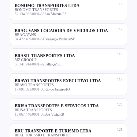
116
BONOMO TRANSPORTES LTDA
BONOMO TRANSPORTES
52.134.032/0001-83
São Mateus/ES
117
BRAG-VANS LOCADORA DE VEICULOS LTDA
BRAG-VANS
04.472.409/0001-61
Bragança Paulista/SP
118
BRASIL TRANSPORTES LTDA
MZ GROOUP
63.141.914/0001-92
Palhoça/SC
119
BRAVO TRANSPORTES EXECUTIVO LTDA
BRAVO TRANSPORTES
17.091.093/0001-00
Rio de Janeiro/RJ
120
BRISA TRANSPORTES E SERVICOS LTDA
BRISA TRANSPORTES
13.067.440/0001-08
Boa Vista/RR
121
BRU TRANSPORTE E TURISMO LTDA
REAL TURISMO E TRANSPORTES