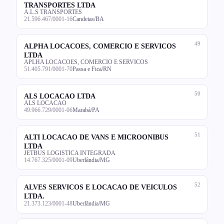
TRANSPORTES LTDA
A.L.S TRANSPORTES
21.596.467/0001-16
Candeias/BA
49
ALPHA LOCACOES, COMERCIO E SERVICOS
LTDA
APLHA LOCACOES, COMERCIO E SERVICOS
51.405.791/0001-70
Passa e Fica/RN
50
ALS LOCACAO LTDA
ALS LOCACAO
49.966.729/0001-06
Marabá/PA
51
ALTI LOCACAO DE VANS E MICROONIBUS
LTDA
JETBUS LOGISTICA INTEGRADA
14.767.325/0001-09
Uberlândia/MG
52
ALVES SERVICOS E LOCACAO DE VEICULOS
LTDA.
21.373.123/0001-48
Uberlândia/MG