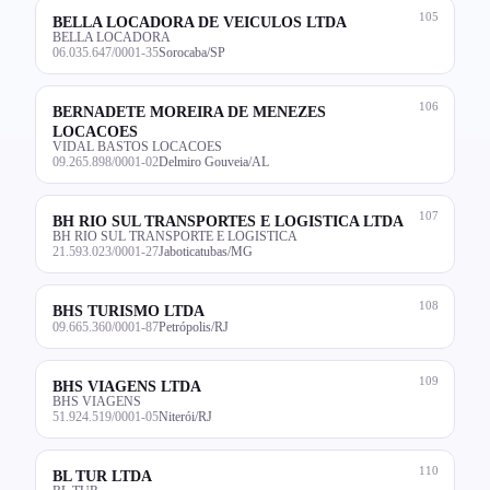
105
BELLA LOCADORA DE VEICULOS LTDA
BELLA LOCADORA
06.035.647/0001-35
Sorocaba/SP
106
BERNADETE MOREIRA DE MENEZES
LOCACOES
VIDAL BASTOS LOCACOES
09.265.898/0001-02
Delmiro Gouveia/AL
107
BH RIO SUL TRANSPORTES E LOGISTICA LTDA
BH RIO SUL TRANSPORTE E LOGISTICA
21.593.023/0001-27
Jaboticatubas/MG
108
BHS TURISMO LTDA
09.665.360/0001-87
Petrópolis/RJ
109
BHS VIAGENS LTDA
BHS VIAGENS
51.924.519/0001-05
Niterói/RJ
110
BL TUR LTDA