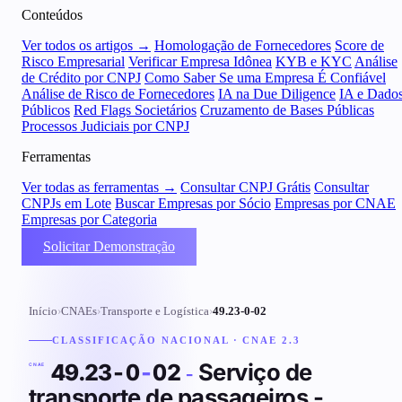
Conteúdos
Ver todos os artigos →
Homologação de Fornecedores
Score de
Risco Empresarial
Verificar Empresa Idônea
KYB e KYC
Análise
de Crédito por CNPJ
Como Saber Se uma Empresa É Confiável
Análise de Risco de Fornecedores
IA na Due Diligence
IA e Dado
Públicos
Red Flags Societários
Cruzamento de Bases Públicas
Processos Judiciais por CNPJ
Ferramentas
Ver todas as ferramentas →
Consultar CNPJ Grátis
Consultar
CNPJs em Lote
Buscar Empresas por Sócio
Empresas por CNAE
Empresas por Categoria
Solicitar Demonstração
Início
›
CNAEs
›
Transporte e Logística
›
49.23-0-02
CLASSIFICAÇÃO NACIONAL · CNAE 2.3
Serviço de
49.23-0
-
02
-
CNAE
transporte de passageiros -