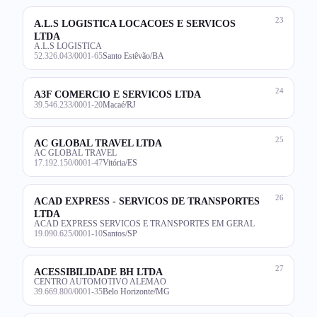
23
A.L.S LOGISTICA LOCACOES E SERVICOS
LTDA
A.L.S LOGISTICA
52.326.043/0001-65
Santo Estêvão/BA
24
A3F COMERCIO E SERVICOS LTDA
39.546.233/0001-20
Macaé/RJ
25
AC GLOBAL TRAVEL LTDA
AC GLOBAL TRAVEL
17.192.150/0001-47
Vitória/ES
26
ACAD EXPRESS - SERVICOS DE TRANSPORTES
LTDA
ACAD EXPRESS SERVICOS E TRANSPORTES EM GERAL
19.090.625/0001-10
Santos/SP
27
ACESSIBILIDADE BH LTDA
CENTRO AUTOMOTIVO ALEMAO
39.669.800/0001-35
Belo Horizonte/MG