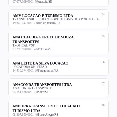
07.077.099/0001-79
Aracaju/SE
64
AMV LOCACAO E TURISMO LTDA
TRANSOFFSHORE TRANSPORTE E LOGISTICA PORTUARIA
19.642.142/0001-80
Rio de Janeiro/RJ
65
ANA CLAUDIA GURGEL DE SOUZA
TRANSPORTES
TROPICAL VSF
07.295.590/0001-76
Petrolina/PE
66
ANA LEITE DA SILVA LOCACAO
LOCADORA UNIVERSO
14.410.374/0001-90
Paragominas/PA
67
ANACONDA TRANSPORTES LTDA
ANACONDA TRANSPORTES
04.151.468/0001-38
Salto/SP
68
ANDORRA TRANSPORTES,LOCACAO E
TURISMO LTDA
08.307.850/0001-49
Porto Alegre/RS