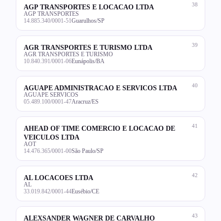
38
AGP TRANSPORTES E LOCACAO LTDA
AGP TRANSPORTES
14.885.340/0001-51
Guarulhos/SP
39
AGR TRANSPORTES E TURISMO LTDA
AGR TRANSPORTES E TURISMO
10.840.391/0001-06
Eunápolis/BA
40
AGUAPE ADMINISTRACAO E SERVICOS LTDA
AGUAPE SERVICOS
05.489.100/0001-47
Aracruz/ES
41
AHEAD OF TIME COMERCIO E LOCACAO DE
VEICULOS LTDA
AOT
14.476.365/0001-00
São Paulo/SP
42
AL LOCACOES LTDA
AL
33.019.842/0001-44
Eusébio/CE
43
ALEXSANDER WAGNER DE CARVALHO