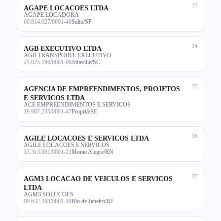
33
AGAPE LOCACOES LTDA
AGAPE LOCADORA
60.814.027/0001-40
Salto/SP
34
AGB EXECUTIVO LTDA
AGB TRANSPORTE EXECUTIVO
25.025.196/0001-08
Joinville/SC
35
AGENCIA DE EMPREENDIMENTOS, PROJETOS
E SERVICOS LTDA
ACE EMPREENDIMENTOS E SERVICOS
19.987.235/0001-47
Propriá/SE
36
AGILE LOCACOES E SERVICOS LTDA
AGILE LOCACOES E SERVICOS
13.313.081/0001-21
Monte Alegre/RN
37
AGM3 LOCACAO DE VEICULOS E SERVICOS
LTDA
AGM3 SOLUCOES
09.632.388/0001-18
Rio de Janeiro/RJ