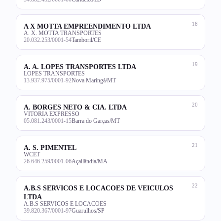
18
A X MOTTA EMPREENDIMENTO LTDA
A. X. MOTTA TRANSPORTES
20.032.253/0001-54
Tamboril/CE
19
A. A. LOPES TRANSPORTES LTDA
LOPES TRANSPORTES
13.937.975/0001-92
Nova Maringá/MT
20
A. BORGES NETO & CIA. LTDA
VITORIA EXPRESSO
05.081.243/0001-15
Barra do Garças/MT
21
A. S. PIMENTEL
WCET
26.646.259/0001-06
Açailândia/MA
22
A.B.S SERVICOS E LOCACOES DE VEICULOS
LTDA
A.B.S SERVICOS E LOCACOES
39.820.367/0001-97
Guarulhos/SP