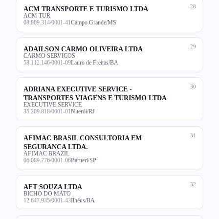
28
ACM TRANSPORTE E TURISMO LTDA
ACM TUR
08.809.314/0001-41
Campo Grande/MS
29
ADAILSON CARMO OLIVEIRA LTDA
CARMO SERVICOS
58.112.146/0001-09
Lauro de Freitas/BA
30
ADRIANA EXECUTIVE SERVICE -
TRANSPORTES VIAGENS E TURISMO LTDA
EXECUTIVE SERVICE
35.209.818/0001-01
Niterói/RJ
31
AFIMAC BRASIL CONSULTORIA EM
SEGURANCA LTDA.
AFIMAC BRAZIL
06.089.776/0001-06
Barueri/SP
32
AFT SOUZA LTDA
BICHO DO MATO
12.647.935/0001-43
Ilhéus/BA