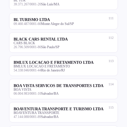
BL TUR
39.371.267/0001-20
São Luís/MA
111
BL TURISMO LTDA
09.460.487/0001-60
Monte Alegre do Sul/SP
112
BLACK CARS RENTAL LTDA
CARS BLACK
26.796.509/0001-86
São Paulo/SP
113
BMLUX LOCACAO E FRETAMENTO LTDA
BMLUX LOCACAO E FRETAMENTO
54.338.046/0001-44
Rio de Janeiro/RJ
114
BOA VISTA SERVICOS DE TRANSPORTES LTDA
BOA VISTA
06.004.983/0001-10
Salvador/BA
115
BOAVENTURA TRANSPORTE E TURISMO LTDA
BOAVENTURA TRANSPORTE
47.144.088/0001-89
Salvador/BA