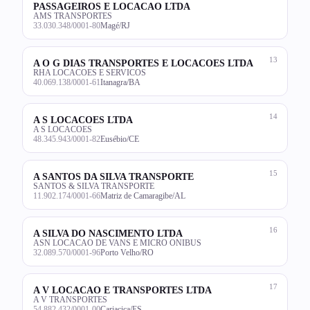
PASSAGEIROS E LOCACAO LTDA
AMS TRANSPORTES
33.030.348/0001-80
Magé/RJ
13
A O G DIAS TRANSPORTES E LOCACOES LTDA
RHA LOCACOES E SERVICOS
40.069.138/0001-61
Itanagra/BA
14
A S LOCACOES LTDA
A S LOCACOES
48.345.943/0001-82
Eusébio/CE
15
A SANTOS DA SILVA TRANSPORTE
SANTOS & SILVA TRANSPORTE
11.902.174/0001-66
Matriz de Camaragibe/AL
16
A SILVA DO NASCIMENTO LTDA
ASN LOCACAO DE VANS E MICRO ONIBUS
32.089.570/0001-96
Porto Velho/RO
17
A V LOCACAO E TRANSPORTES LTDA
A V TRANSPORTES
54.882.432/0001-00
Cariacica/ES