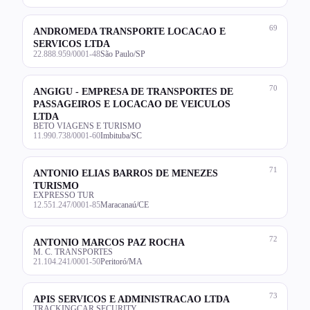
69
ANDROMEDA TRANSPORTE LOCACAO E
SERVICOS LTDA
22.888.959/0001-48
São Paulo/SP
70
ANGIGU - EMPRESA DE TRANSPORTES DE
PASSAGEIROS E LOCACAO DE VEICULOS
LTDA
BETO VIAGENS E TURISMO
11.990.738/0001-60
Imbituba/SC
71
ANTONIO ELIAS BARROS DE MENEZES
TURISMO
EXPRESSO TUR
12.551.247/0001-85
Maracanaú/CE
72
ANTONIO MARCOS PAZ ROCHA
M. C. TRANSPORTES
21.104.241/0001-50
Peritoró/MA
73
APIS SERVICOS E ADMINISTRACAO LTDA
TRACKINGCAR SECURITY