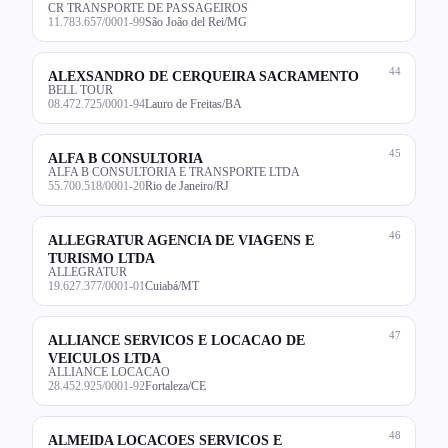
CR TRANSPORTE DE PASSAGEIROS
11.783.657/0001-99
São João del Rei/MG
44
ALEXSANDRO DE CERQUEIRA SACRAMENTO
BELL TOUR
08.472.725/0001-94
Lauro de Freitas/BA
45
ALFA B CONSULTORIA
ALFA B CONSULTORIA E TRANSPORTE LTDA
55.700.518/0001-20
Rio de Janeiro/RJ
46
ALLEGRATUR AGENCIA DE VIAGENS E
TURISMO LTDA
ALLEGRATUR
19.627.377/0001-01
Cuiabá/MT
47
ALLIANCE SERVICOS E LOCACAO DE
VEICULOS LTDA
ALLIANCE LOCACAO
28.452.925/0001-92
Fortaleza/CE
48
ALMEIDA LOCACOES SERVICOS E