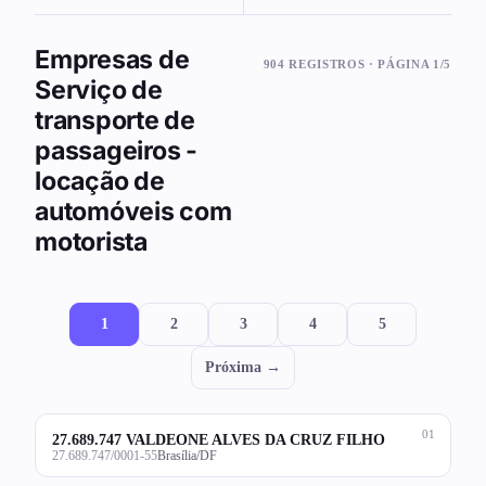
Empresas de
904 REGISTROS · PÁGINA 1/5
Serviço de
transporte de
passageiros -
locação de
automóveis com
motorista
1
2
3
4
5
Próxima →
01
27.689.747 VALDEONE ALVES DA CRUZ FILHO
27.689.747/0001-55
Brasília/DF