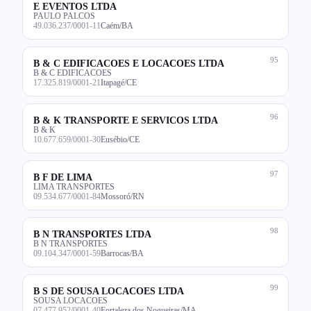
E EVENTOS LTDA
PAULO PALCOS
49.036.237/0001-11
Caém/BA
95
B & C EDIFICACOES E LOCACOES LTDA
B & C EDIFICACOES
17.325.819/0001-21
Itapagé/CE
96
B & K TRANSPORTE E SERVICOS LTDA
B & K
10.677.659/0001-30
Eusébio/CE
97
B F DE LIMA
LIMA TRANSPORTES
09.534.677/0001-84
Mossoró/RN
98
B N TRANSPORTES LTDA
B N TRANSPORTES
09.104.347/0001-59
Barrocas/BA
99
B S DE SOUSA LOCACOES LTDA
SOUSA LOCACOES
07.477.952/0001-40
Fortaleza dos Nogueiras/MA