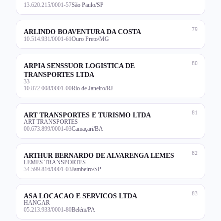
13.620.215/0001-57
São Paulo/SP
79
ARLINDO BOAVENTURA DA COSTA
10.514.931/0001-61
Ouro Preto/MG
80
ARPIA SENSSUOR LOGISTICA DE
TRANSPORTES LTDA
33
10.872.008/0001-00
Rio de Janeiro/RJ
81
ART TRANSPORTES E TURISMO LTDA
ART TRANSPORTES
00.673.899/0001-03
Camaçari/BA
82
ARTHUR BERNARDO DE ALVARENGA LEMES
LEMES TRANSPORTES
34.599.816/0001-03
Jambeiro/SP
83
ASA LOCACAO E SERVICOS LTDA
HANGAR
05.213.933/0001-80
Belém/PA