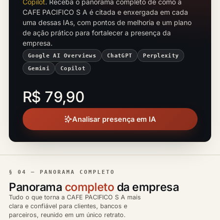
Copilot
. Receba o panorama completo de como a
CAFE PACIFICO S A é citada e enxergada em cada
uma dessas IAs, com pontos de melhoria e um plano
de ação prático para fortalecer a presença da
empresa.
Google AI Overviews
ChatGPT
Perplexity
Gemini
Copilot
R$ 79,90
Analisar presença em IA
§ 04 — PANORAMA COMPLETO
Panorama
completo
da empresa
Tudo o que torna a CAFE PACIFICO S A mais
clara e confiável para clientes, bancos e
parceiros, reunido em um único retrato.