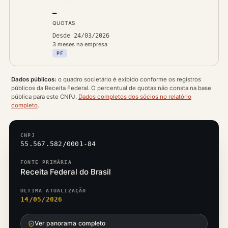
—
QUOTAS
Desde 24/03/2026
3 meses na empresa
PF
Dados públicos:
o quadro societário é exibido conforme os registros
públicos da Receita Federal. O percentual de quotas não consta na base
pública para este CNPJ.
Dados completos dos sócios no relatório
completo
.
CNPJ
55.567.582/0001-84
FONTE PRIMÁRIA
Receita Federal do Brasil
ÚLTIMA ATUALIZAÇÃO
14/05/2026
Ver panorama completo