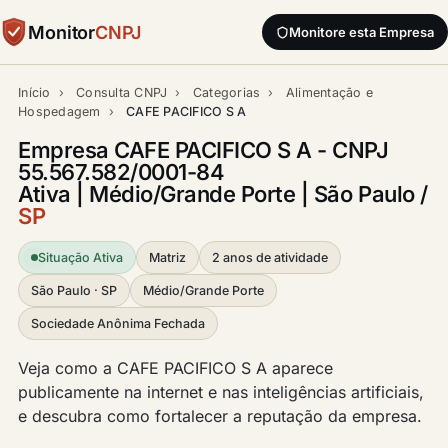
Monitor
CNPJ
Monitore esta Empresa
Início
›
Consulta CNPJ
›
Categorias
›
Alimentação e
Hospedagem
›
CAFE PACIFICO S A
Empresa CAFE PACIFICO S A - CNPJ
55.567.582/0001-84
Ativa | Médio/Grande Porte | São Paulo /
SP
Situação Ativa
Matriz
2 anos de atividade
São Paulo · SP
Médio/Grande Porte
Sociedade Anônima Fechada
Veja como a CAFE PACIFICO S A aparece
publicamente na internet e nas inteligências artificiais,
e descubra como fortalecer a reputação da empresa.