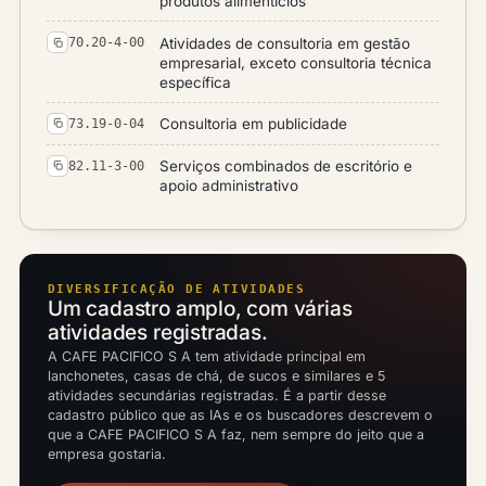
produtos alimentícios
Atividades de consultoria em gestão
70.20-4-00
empresarial, exceto consultoria técnica
específica
Consultoria em publicidade
73.19-0-04
Serviços combinados de escritório e
82.11-3-00
apoio administrativo
DIVERSIFICAÇÃO DE ATIVIDADES
Um cadastro amplo, com várias
atividades registradas.
A CAFE PACIFICO S A tem atividade principal em
lanchonetes, casas de chá, de sucos e similares e 5
atividades secundárias registradas. É a partir desse
cadastro público que as IAs e os buscadores descrevem o
que a CAFE PACIFICO S A faz, nem sempre do jeito que a
empresa gostaria.