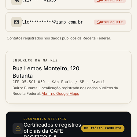
DESBLOQUEAR
Telefone(s)
lic**********@zamp.com.br
DESBLOQUEAR
Email(s)
Contatos registrados nos dados públicos da Receita Federal.
ENDEREÇO DA MATRIZ
Logradouro
Rua Lemos Monteiro, 120
Bairro
Butanta
Ver localização no mapa
CEP
05.501-050
·
São Paulo / SP
· Brasil
CEP
Cidade / UF
Bairro Butanta. Localização registrada nos dados públicos da
Receita Federal.
Abrir no Google Maps
DOCUMENTOS OFICIAIS
Certificados e registros
RELATÓRIO COMPLETO
oficiais da CAFE