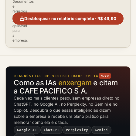
Documentos
e
registros
disponíveis
Desbloquear no relatório completo · R$ 49,90
conforme
aplicável
para
a
empresa.
DIAGNÓSTICO DE VISIBILIDADE EM IA
NOVO
Como as IAs
enxergam
e citam
a CAFE PACIFICO S A.
Cada vez mais clientes pesquisam empresas direto no
ChatGPT, no Google AI, no Perplexity, no Gemini e no
Copilot. Descubra o que essas inteligências dizem
sobre a empresa e receba um plano prático para
melhorar como ela é citada.
Google AI
ChatGPT
Perplexity
Gemini