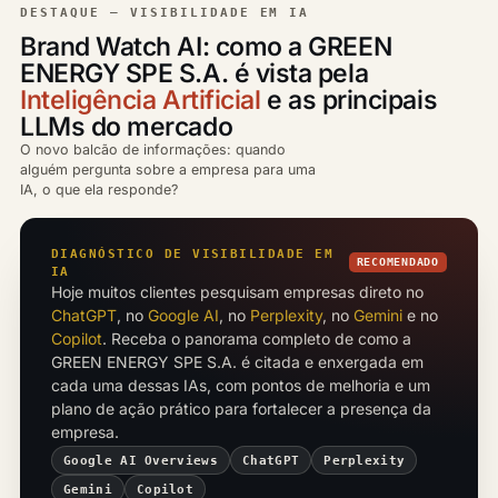
DESTAQUE — VISIBILIDADE EM IA
Brand Watch AI: como a GREEN
ENERGY SPE S.A. é vista pela
Inteligência Artificial
e as principais
LLMs do mercado
O novo balcão de informações: quando
alguém pergunta sobre a empresa para uma
IA, o que ela responde?
DIAGNÓSTICO DE VISIBILIDADE EM
RECOMENDADO
IA
Hoje muitos clientes pesquisam empresas direto no
ChatGPT
, no
Google AI
, no
Perplexity
, no
Gemini
e no
Copilot
. Receba o panorama completo de como a
GREEN ENERGY SPE S.A. é citada e enxergada em
cada uma dessas IAs, com pontos de melhoria e um
plano de ação prático para fortalecer a presença da
empresa.
Google AI Overviews
ChatGPT
Perplexity
Gemini
Copilot