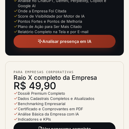
Análise no ChatGPT, Gemini, Perplexity, Copilot e
Google AI
Onde a Empresa Foi Citada
Score de Visibilidade por Motor de IA
Pontos Fortes e Pontos de Melhoria
Plano de Ação para Ser Mais Citado
Relatório Completo na Tela e por E-mail
Analisar presença em IA
PARA EMPRESAS CORPORATIVAS
Raio X completo da Empresa
R$ 49,90
Dossiê Premium Completo
Dados Cadastrais Completos e Atualizados
Benchmarking Empresarial
Certificado e Comprovantes em PDF
Análise Básica da Empresa com IA
Indicadores e KPIs
Ver panorama completo