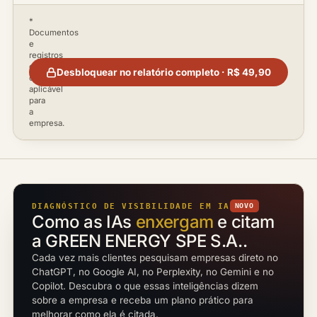
*
Documentos
e
registros
disponíveis
Desbloquear no relatório completo · R$ 49,90
conforme
aplicável
para
a
empresa.
DIAGNÓSTICO DE VISIBILIDADE EM IA
NOVO
Como as IAs
enxergam
e citam
a GREEN ENERGY SPE S.A..
Cada vez mais clientes pesquisam empresas direto no
ChatGPT, no Google AI, no Perplexity, no Gemini e no
Copilot. Descubra o que essas inteligências dizem
sobre a empresa e receba um plano prático para
melhorar como ela é citada.