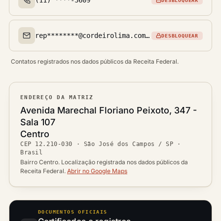
DESBLOQUEAR
Telefone(s)
rep********@cordeirolima.com.br
DESBLOQUEAR
Email(s)
Contatos registrados nos dados públicos da Receita Federal.
ENDEREÇO DA MATRIZ
Logradouro
Avenida Marechal Floriano Peixoto, 347 -
Sala 107
Bairro
Centro
Ver localização no mapa
CEP
12.210-030
·
São José dos Campos / SP
·
CEP
Brasil
Cidade / UF
Bairro Centro. Localização registrada nos dados públicos da
Receita Federal.
Abrir no Google Maps
DOCUMENTOS OFICIAIS