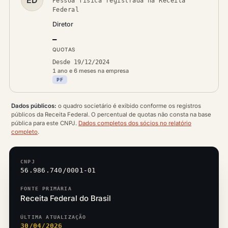
ED
Pessoa física registrada na Receita
Federal
Diretor
—
QUOTAS
Desde 19/12/2024
1 ano e 6 meses na empresa
PF
Dados públicos:
o quadro societário é exibido conforme os registros
públicos da Receita Federal. O percentual de quotas não consta na base
pública para este CNPJ.
Dados completos dos sócios no relatório
completo
.
CNPJ
56.986.740/0001-01
FONTE PRIMÁRIA
Receita Federal do Brasil
ÚLTIMA ATUALIZAÇÃO
30/04/2026