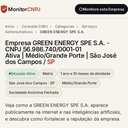
Monitor
CNPJ
Monitore esta Empresa
Início
›
Consulta CNPJ
›
Categorias
›
Serviços
Administrativos
›
GREEN ENERGY SPE S.A.
Empresa GREEN ENERGY SPE S.A. -
CNPJ 56.986.740/0001-01
Ativa | Médio/Grande Porte | São José
dos Campos /
SP
Situação Ativa
Matriz
1 ano e 10 meses de atividade
São José dos Campos · SP
Médio/Grande Porte
Sociedade Anônima Fechada
Veja como a GREEN ENERGY SPE S.A. aparece
publicamente na internet e nas inteligências artificiais,
e descubra como fortalecer a reputação da empresa.