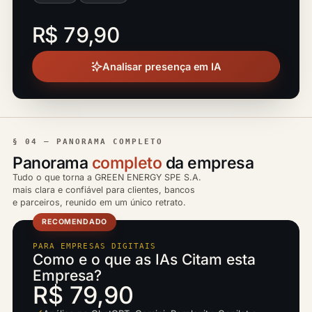
R$ 79,90
Analisar presença em IA
§ 04 — PANORAMA COMPLETO
Panorama
completo
da empresa
Tudo o que torna a GREEN ENERGY SPE S.A.
mais clara e confiável para clientes, bancos
e parceiros, reunido em um único retrato.
RECOMENDADO
PARA EMPRESAS DIGITAIS
Como e o que as IAs Citam esta
Empresa?
R$ 79,90