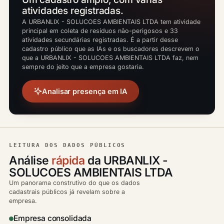
atividades registradas.
A URBANLIX - SOLUCOES AMBIENTAIS LTDA tem atividade
principal em coleta de resíduos não-perigosos e 33
atividades secundárias registradas. É a partir desse
cadastro público que as IAs e os buscadores descrevem o
que a URBANLIX - SOLUCOES AMBIENTAIS LTDA faz, nem
sempre do jeito que a empresa gostaria.
Analisar presença em IA
LEITURA DOS DADOS PÚBLICOS
Análise
rápida
da URBANLIX -
SOLUCOES AMBIENTAIS LTDA
Um panorama construtivo do que os dados
cadastrais públicos já revelam sobre a
empresa.
Empresa consolidada