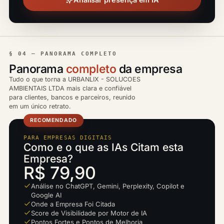
§ 04 — PANORAMA COMPLETO
Panorama
completo
da empresa
Tudo o que torna a URBANLIX - SOLUCOES
AMBIENTAIS LTDA mais clara e confiável
para clientes, bancos e parceiros, reunido
em um único retrato.
RECOMENDADO
PARA EMPRESAS DIGITAIS
Como e o que as IAs Citam esta
Empresa?
R$ 79,90
Análise no ChatGPT, Gemini, Perplexity, Copilot e
Google AI
Onde a Empresa Foi Citada
Score de Visibilidade por Motor de IA
Pontos Fortes e Pontos de Melhoria