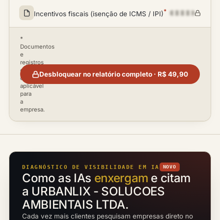
*
Incentivos fiscais (isenção de ICMS / IPI)
*
Documentos
e
registros
disponíveis
Desbloquear no relatório completo · R$ 49,90
conforme
aplicável
para
a
empresa.
DIAGNÓSTICO DE VISIBILIDADE EM IA
NOVO
Como as IAs
enxergam
e citam
a URBANLIX - SOLUCOES
AMBIENTAIS LTDA.
Cada vez mais clientes pesquisam empresas direto no