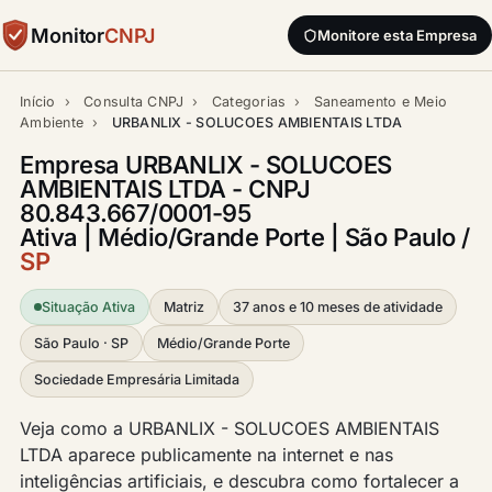
Monitor
CNPJ
Monitore esta Empresa
Início
›
Consulta CNPJ
›
Categorias
›
Saneamento e Meio
Ambiente
›
URBANLIX - SOLUCOES AMBIENTAIS LTDA
Empresa URBANLIX - SOLUCOES
AMBIENTAIS LTDA - CNPJ
80.843.667/0001-95
Ativa | Médio/Grande Porte | São Paulo /
SP
Situação Ativa
Matriz
37 anos e 10 meses de atividade
São Paulo · SP
Médio/Grande Porte
Sociedade Empresária Limitada
Veja como a URBANLIX - SOLUCOES AMBIENTAIS
LTDA aparece publicamente na internet e nas
inteligências artificiais, e descubra como fortalecer a