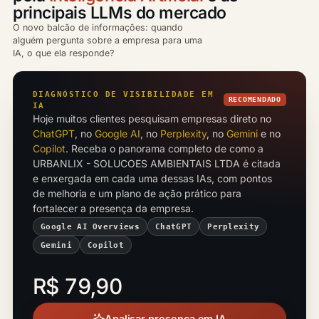
principais LLMs do mercado
O novo balcão de informações: quando
alguém pergunta sobre a empresa para uma
IA, o que ela responde?
DIAGNÓSTICO DE VISIBILIDADE EM
RECOMENDADO
IA
Hoje muitos clientes pesquisam empresas direto no
ChatGPT
, no
Google AI
, no
Perplexity
, no
Gemini
e no
Copilot
. Receba o panorama completo de como a
URBANLIX - SOLUCOES AMBIENTAIS LTDA é citada
e enxergada em cada uma dessas IAs, com pontos
de melhoria e um plano de ação prático para
fortalecer a presença da empresa.
Google AI Overviews
ChatGPT
Perplexity
Gemini
Copilot
R$ 79,90
Analisar presença em IA