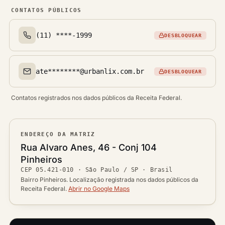
CONTATOS PÚBLICOS
(11) ****-1999
DESBLOQUEAR
Telefone(s)
ate********@urbanlix.com.br
DESBLOQUEAR
Email(s)
Contatos registrados nos dados públicos da Receita Federal.
ENDEREÇO DA MATRIZ
Logradouro
Rua Alvaro Anes, 46 - Conj 104
Bairro
Pinheiros
Ver localização no mapa
CEP
05.421-010
·
São Paulo / SP
· Brasil
CEP
Cidade / UF
Bairro Pinheiros. Localização registrada nos dados públicos da
Receita Federal.
Abrir no Google Maps