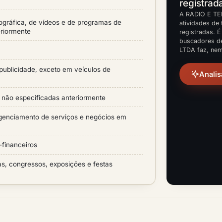
registrad
A RADIO E TE
ográfica, de vídeos e de programas de
atividades de 
eriormente
registradas. É
buscadores d
LTDA faz, nem
ublicidade, exceto em veículos de
Analis
e não especificadas anteriormente
agenciamento de serviços e negócios em
-financeiros
as, congressos, exposições e festas