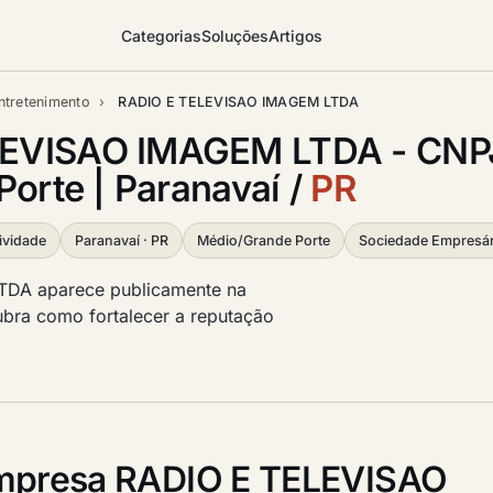
Categorias
Soluções
Artigos
ntretenimento
›
RADIO E TELEVISAO IMAGEM LTDA
EVISAO IMAGEM LTDA - CNPJ
Porte | Paranavaí /
PR
ividade
Paranavaí · PR
Médio/Grande Porte
Sociedade Empresár
DA aparece publicamente na
scubra como fortalecer a reputação
mpresa RADIO E TELEVISAO