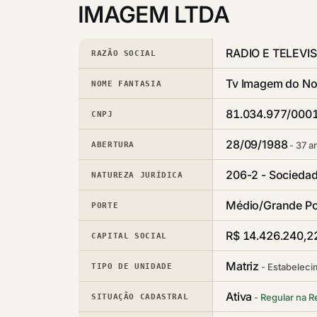
IMAGEM LTDA
RADIO E TELEVI
RAZÃO SOCIAL
Tv Imagem do No
NOME FANTASIA
81.034.977/000
CNPJ
28/09/1988
37 a
ABERTURA
206-2 - Sociedad
NATUREZA JURÍDICA
Médio/Grande Po
PORTE
R$ 14.426.240,2
CAPITAL SOCIAL
Matriz
Estabeleci
TIPO DE UNIDADE
Ativa
Regular na R
SITUAÇÃO CADASTRAL