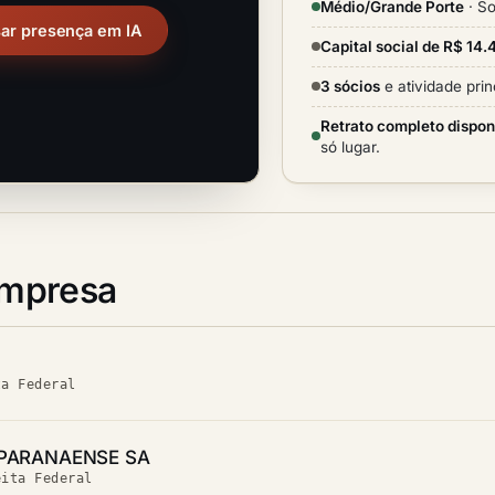
Médio/Grande Porte
· So
sar presença em IA
Capital social de R$ 14
3 sócios
e atividade prin
Retrato completo dispon
só lugar.
empresa
ta Federal
 PARANAENSE SA
eita Federal