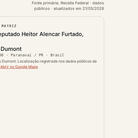
Fonte primária: Receita Federal · dados
públicos · atualizados em 21/05/2026
 MATRIZ
ouro
putado Heitor Alencar Furtado,
s Dumont
Ver localização no mapa
00
·
Paranavaí / PR
· Brasil
 UF
s Dumont. Localização registrada nos dados públicos da
.
Abrir no Google Maps