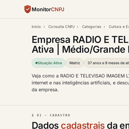
Monitor
CNPJ
Início
›
Consulta CNPJ
›
Categorias
›
Cultura e E
Empresa RADIO E TEL
Ativa | Médio/Grande 
Situação Ativa
Matriz
37 anos e 9 meses de at
Veja como a RADIO E TELEVISAO IMAGEM LT
internet e nas inteligências artificiais, e de
da empresa.
§ 01 — CADASTRO
Dados
cadastrais
da e