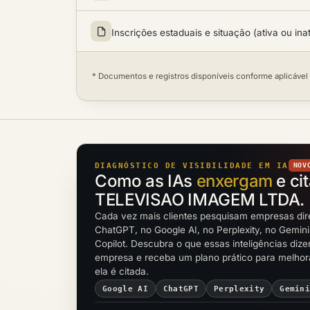
Inscrições estaduais e situação (ativa ou ina
* Documentos e registros disponíveis conforme aplicável
DIAGNÓSTICO DE VISIBILIDADE EM IA
NOV
Como as IAs
enxergam
e ci
TELEVISAO IMAGEM LTDA.
Cada vez mais clientes pesquisam empresas dir
ChatGPT, no Google AI, no Perplexity, no Gemini
Copilot. Descubra o que essas inteligências diz
empresa e receba um plano prático para melho
ela é citada.
Google AI
ChatGPT
Perplexity
Gemin