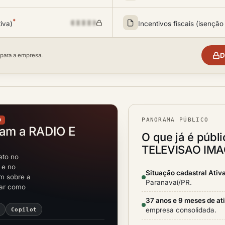
*
tiva)
Incentivos fiscais (isenção
D
 para a empresa.
PANORAMA PÚBLICO
O
tam a RADIO E
O que já é públ
TELEVISAO IMA
eto no
 e no
Situação cadastral Ativ
em sobre a
Paranavaí/PR.
rar como
37 anos e 9 meses de at
empresa consolidada.
i
Copilot