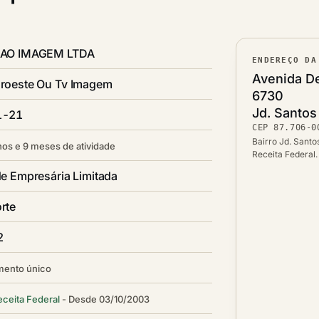
SAO IMAGEM LTDA
ENDEREÇO DA
Lograd
Avenida De
roeste Ou Tv Imagem
6730
Bairro
Jd. Santo
1-21
CEP
87.706-0
CEP
Cidade /
Bairro Jd. Santo
nos e 9 meses de atividade
Receita Federal
e Empresária Limitada
rte
2
mento único
eceita Federal
Desde 03/10/2003