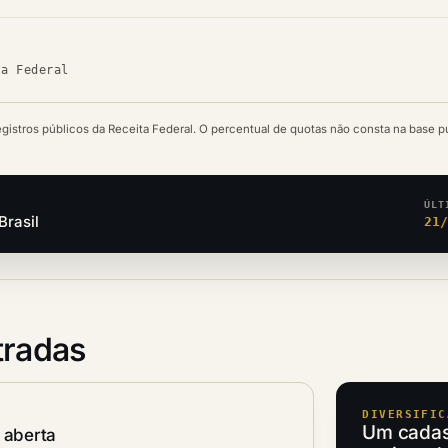
ta Federal
egistros públicos da Receita Federal. O percentual de quotas não consta na base p
ÚLT
Brasil
21
tradas
DIVERSIFIC
Um cadast
 aberta