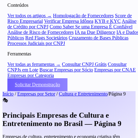
Conteúdos
Ver todos os artigos →
Homologação de Fornecedores
Score de
Risco Empresarial
Verificar Empresa Idônea
KYB e KYC
Análise
de Crédito por CNPJ
Como Saber Se uma Empresa É Confiável
Análise de Risco de Fornecedores
IA na Due Diligence
IA e Dado
Públicos
Red Flags Societários
Cruzamento de Bases Públicas
Processos Judiciais por CNPJ
Ferramentas
Ver todas as ferramentas →
Consultar CNPJ Grátis
Consultar
CNPJs em Lote
Buscar Empresas por Sócio
Empresas por CNAE
Empresas por Categoria
Solicitar Demonstração
Início
/
Empresas por Setor
/
Cultura e Entretenimento
/
Página 9
🎭
Principais Empresas de Cultura e
Entretenimento no Brasil — Página 9
Empresas de cultura, entretenimento e economia criativa têm