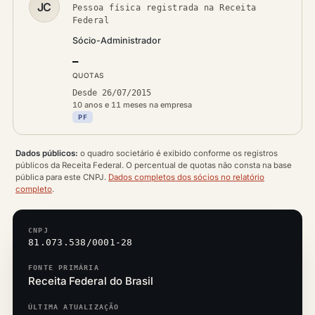
JC
Pessoa física registrada na Receita
Federal
Sócio-Administrador
—
QUOTAS
Desde 26/07/2015
10 anos e 11 meses na empresa
PF
Dados públicos:
o quadro societário é exibido conforme os registros
públicos da Receita Federal. O percentual de quotas não consta na base
pública para este CNPJ.
Dados completos dos sócios no relatório
completo
.
CNPJ
81.073.538/0001-28
FONTE PRIMÁRIA
Receita Federal do Brasil
ÚLTIMA ATUALIZAÇÃO