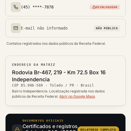
(45) ****-7878
DESBLOQUEAR
Telefone(s)
E-mail não informado
NÃO PÚBLICO
Email(s)
Contatos registrados nos dados públicos da Receita Federal.
ENDEREÇO DA MATRIZ
Logradouro
Rodovia Br-467, 219 - Km 72.5 Box 16
Bairro
Independencia
Ver localização no mapa
CEP
85.906-569
·
Toledo / PR
· Brasil
CEP
Cidade / UF
Bairro Independencia. Localização registrada nos dados
públicos da Receita Federal.
Abrir no Google Maps
DOCUMENTOS OFICIAIS
Certificados e registros
RELATÓRIO COMPLETO