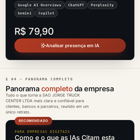
Google AI Overviews
ChatGPT
Perplexity
Gemini
Copilot
R$ 79,90
Analisar presença em IA
§ 04 — PANORAMA COMPLETO
Panorama
completo
da empresa
Tudo o que torna a SAO JORGE TRUCK
CENTER LTDA mais clara e confiável para
clientes, bancos e parceiros, reunido em um
único retrato.
RECOMENDADO
PARA EMPRESAS DIGITAIS
Como e o que as IAs Citam esta