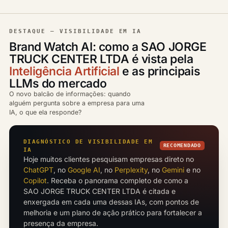
DESTAQUE — VISIBILIDADE EM IA
Brand Watch AI: como a SAO JORGE
TRUCK CENTER LTDA é vista pela
Inteligência Artificial
e as principais
LLMs do mercado
O novo balcão de informações: quando
alguém pergunta sobre a empresa para uma
IA, o que ela responde?
DIAGNÓSTICO DE VISIBILIDADE EM
RECOMENDADO
IA
Hoje muitos clientes pesquisam empresas direto no
ChatGPT
, no
Google AI
, no
Perplexity
, no
Gemini
e no
Copilot
. Receba o panorama completo de como a
SAO JORGE TRUCK CENTER LTDA é citada e
enxergada em cada uma dessas IAs, com pontos de
melhoria e um plano de ação prático para fortalecer a
presença da empresa.