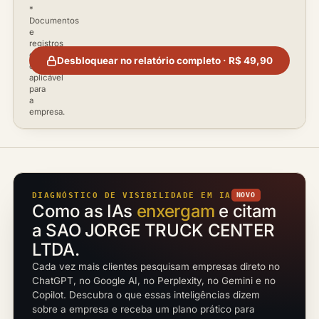
*
Documentos
e
registros
disponíveis
Desbloquear no relatório completo · R$ 49,90
conforme
aplicável
para
a
empresa.
DIAGNÓSTICO DE VISIBILIDADE EM IA
NOVO
Como as IAs
enxergam
e citam
a SAO JORGE TRUCK CENTER
LTDA.
Cada vez mais clientes pesquisam empresas direto no
ChatGPT, no Google AI, no Perplexity, no Gemini e no
Copilot. Descubra o que essas inteligências dizem
sobre a empresa e receba um plano prático para