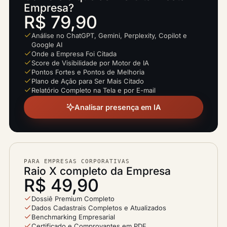
Empresa?
R$ 79,90
Análise no ChatGPT, Gemini, Perplexity, Copilot e
Google AI
Onde a Empresa Foi Citada
Score de Visibilidade por Motor de IA
Pontos Fortes e Pontos de Melhoria
Plano de Ação para Ser Mais Citado
Relatório Completo na Tela e por E-mail
Analisar presença em IA
PARA EMPRESAS CORPORATIVAS
Raio X completo da Empresa
R$ 49,90
Dossiê Premium Completo
Dados Cadastrais Completos e Atualizados
Benchmarking Empresarial
Certificado e Comprovantes em PDF