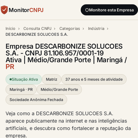
Monitor
CNPJ
Monitore esta Empresa
Início
›
Consulta CNPJ
›
Categorias
›
Indústria
›
DESCARBONIZE SOLUCOES S.A.
Empresa DESCARBONIZE SOLUCOES
S.A. - CNPJ 81.106.957/0001-19
Ativa | Médio/Grande Porte | Maringá /
PR
Situação Ativa
Matriz
37 anos e 5 meses de atividade
Maringá · PR
Médio/Grande Porte
Sociedade Anônima Fechada
Veja como a DESCARBONIZE SOLUCOES S.A.
aparece publicamente na internet e nas inteligências
artificiais, e descubra como fortalecer a reputação da
empresa.