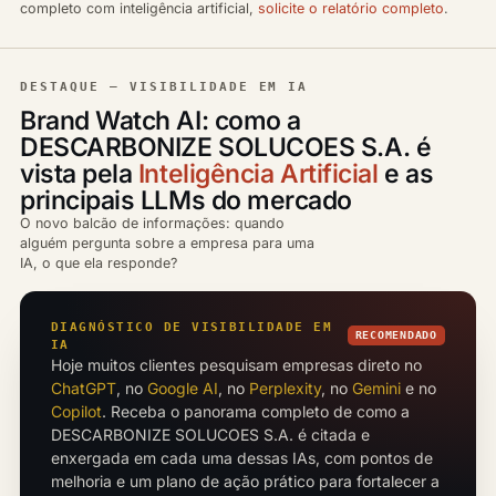
completo com inteligência artificial,
solicite o relatório completo
.
DESTAQUE — VISIBILIDADE EM IA
Brand Watch AI: como a
DESCARBONIZE SOLUCOES S.A. é
vista pela
Inteligência Artificial
e as
principais LLMs do mercado
O novo balcão de informações: quando
alguém pergunta sobre a empresa para uma
IA, o que ela responde?
DIAGNÓSTICO DE VISIBILIDADE EM
RECOMENDADO
IA
Hoje muitos clientes pesquisam empresas direto no
ChatGPT
, no
Google AI
, no
Perplexity
, no
Gemini
e no
Copilot
. Receba o panorama completo de como a
DESCARBONIZE SOLUCOES S.A. é citada e
enxergada em cada uma dessas IAs, com pontos de
melhoria e um plano de ação prático para fortalecer a