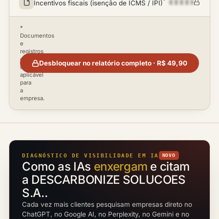
*
Incentivos fiscais (isenção de ICMS / IPI)
*
Documentos
e
registros
disponíveis
Desbloquear no relatório completo · R$ 49,90
conforme
aplicável
para
a
empresa.
DIAGNÓSTICO DE VISIBILIDADE EM IA
NOVO
Como as IAs
enxergam
e citam
a DESCARBONIZE SOLUCOES
S.A..
Cada vez mais clientes pesquisam empresas direto no
ChatGPT, no Google AI, no Perplexity, no Gemini e no