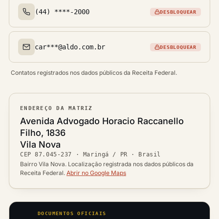
(44) ****-2000
DESBLOQUEAR
Telefone(s)
car***@aldo.com.br
DESBLOQUEAR
Email(s)
Contatos registrados nos dados públicos da Receita Federal.
ENDEREÇO DA MATRIZ
Logradouro
Avenida Advogado Horacio Raccanello
Filho, 1836
Bairro
Vila Nova
Ver localização no mapa
CEP
87.045-237
·
Maringá / PR
· Brasil
CEP
Cidade / UF
Bairro Vila Nova. Localização registrada nos dados públicos da
Receita Federal.
Abrir no Google Maps
DOCUMENTOS OFICIAIS