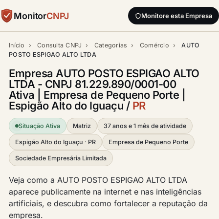
Monitor
CNPJ
Monitore esta Empresa
Início
›
Consulta CNPJ
›
Categorias
›
Comércio
›
AUTO
POSTO ESPIGAO ALTO LTDA
Empresa AUTO POSTO ESPIGAO ALTO
LTDA - CNPJ 81.229.890/0001-00
Ativa | Empresa de Pequeno Porte |
Espigão Alto do Iguaçu /
PR
Situação Ativa
Matriz
37 anos e 1 mês de atividade
Espigão Alto do Iguaçu · PR
Empresa de Pequeno Porte
Sociedade Empresária Limitada
Veja como a AUTO POSTO ESPIGAO ALTO LTDA
aparece publicamente na internet e nas inteligências
artificiais, e descubra como fortalecer a reputação da
empresa.