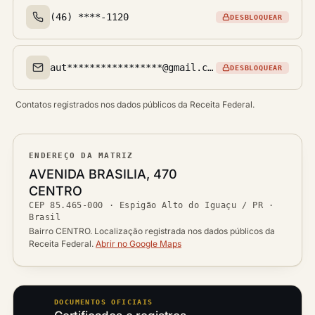
(46) ****-1120
DESBLOQUEAR
Telefone(s)
aut*****************@gmail.com
DESBLOQUEAR
Email(s)
Contatos registrados nos dados públicos da Receita Federal.
ENDEREÇO DA MATRIZ
Logradouro
AVENIDA BRASILIA, 470
Bairro
CENTRO
Ver localização no mapa
CEP
85.465-000
·
Espigão Alto do Iguaçu / PR
·
CEP
Brasil
Cidade / UF
Bairro CENTRO. Localização registrada nos dados públicos da
Receita Federal.
Abrir no Google Maps
DOCUMENTOS OFICIAIS