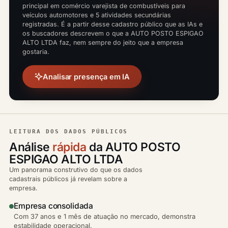
principal em comércio varejista de combustíveis para
veículos automotores e 5 atividades secundárias
registradas. É a partir desse cadastro público que as IAs e
os buscadores descrevem o que a AUTO POSTO ESPIGAO
ALTO LTDA faz, nem sempre do jeito que a empresa
gostaria.
Analisar presença em IA
LEITURA DOS DADOS PÚBLICOS
Análise
rápida
da AUTO POSTO
ESPIGAO ALTO LTDA
Um panorama construtivo do que os dados
cadastrais públicos já revelam sobre a
empresa.
Empresa consolidada
Com 37 anos e 1 mês de atuação no mercado, demonstra
estabilidade operacional.