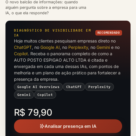
O novo balcão de informações: quando
alguém pergunta sobre a empresa para uma
IA, o que ela responde?
DIAGNÓSTICO DE VISIBILIDADE EM
RECOMENDADO
IA
Hoje muitos clientes pesquisam empresas direto no
ChatGPT
, no
Google AI
, no
Perplexity
, no
Gemini
e no
Copilot
. Receba o panorama completo de como a
AUTO POSTO ESPIGAO ALTO LTDA é citada e
enxergada em cada uma dessas IAs, com pontos de
melhoria e um plano de ação prático para fortalecer a
presença da empresa.
Google AI Overviews
ChatGPT
Perplexity
Gemini
Copilot
R$ 79,90
Analisar presença em IA