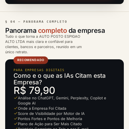
§ 04 — PANORAMA COMPLETO
Panorama
completo
da empresa
Tudo o que torna a AUTO POSTO ESPIGAO
ALTO LTDA mais clara e confiável para
clientes, bancos e parceiros, reunido em um
único retrato.
RECOMENDADO
PARA EMPRESAS DIGITAIS
Como e o que as IAs Citam esta
Empresa?
R$ 79,90
Análise no ChatGPT, Gemini, Perplexity, Copilot e
Google AI
Onde a Empresa Foi Citada
Score de Visibilidade por Motor de IA
Pontos Fortes e Pontos de Melhoria
Plano de Ação para Ser Mais Citado
Relatório Completo na Tela e por E-mail