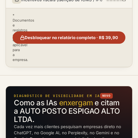
*
Documentos
e
registros
disponíveis
Desbloquear no relatório completo · R$ 39,90
conforme
aplicável
para
a
empresa.
DIAGNÓSTICO DE VISIBILIDADE EM IA
NOVO
Como as IAs
enxergam
e citam
a AUTO POSTO ESPIGAO ALTO
LTDA.
Cada vez mais clientes pesquisam empresas direto no
ChatGPT, no Google AI, no Perplexity, no Gemini e no