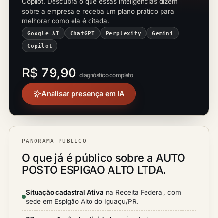
Copilot. Descubra o que essas inteligências dizem
sobre a empresa e receba um plano prático para
melhorar como ela é citada.
Google AI
ChatGPT
Perplexity
Gemini
Copilot
R$ 79,90
diagnóstico completo
Analisar presença em IA
PANORAMA PÚBLICO
O que já é público sobre a AUTO
POSTO ESPIGAO ALTO LTDA.
Situação cadastral Ativa
na Receita Federal, com
sede em Espigão Alto do Iguaçu/PR.