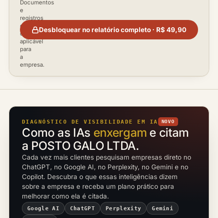
Documentos
e
registros
disponíveis
Desbloquear no relatório completo · R$ 49,90
conforme
aplicável
para
a
empresa.
DIAGNÓSTICO DE VISIBILIDADE EM IA
NOVO
Como as IAs
enxergam
e citam
a POSTO GALO LTDA.
Cada vez mais clientes pesquisam empresas direto no
ChatGPT, no Google AI, no Perplexity, no Gemini e no
Copilot. Descubra o que essas inteligências dizem
sobre a empresa e receba um plano prático para
melhorar como ela é citada.
Google AI
ChatGPT
Perplexity
Gemini