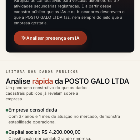
varejista de combustíveis para veículos automotores e 7
atividades secundárias registradas. É a partir desse
cadastro público que as IAs e os buscadores descrevem o
que a POSTO GALO LTDA faz, nem sempre do jeito que a
empresa gostaria.
Analisar presença em IA
LEITURA DOS DADOS PÚBLICOS
Análise
rápida
da POSTO GALO LTDA
Um panorama construtivo do que os dados
cadastrais públicos já revelam sobre a
empresa.
Empresa consolidada
Com 37 anos e 1 mês de atuação no mercado, demonstra
estabilidade operacional.
Capital social: R$ 4.200.000,00
Classificação por capital: Grande empresa.