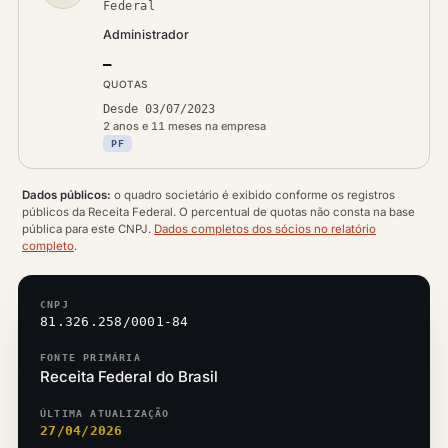
Federal
Administrador
—
QUOTAS
Desde 03/07/2023
2 anos e 11 meses na empresa
PF
Dados públicos:
o quadro societário é exibido conforme os registros
públicos da Receita Federal. O percentual de quotas não consta na base
pública para este CNPJ.
Dados completos dos sócios no relatório
completo
.
CNPJ
81.326.258/0001-84
FONTE PRIMÁRIA
Receita Federal do Brasil
ÚLTIMA ATUALIZAÇÃO
27/04/2026