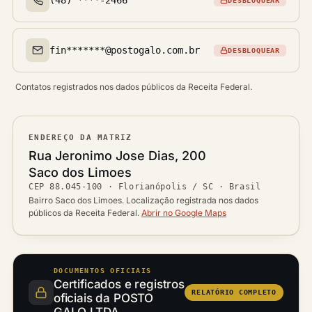
DESBLOQUEAR
Telefone(s)
fin*******@postogalo.com.br
DESBLOQUEAR
Email(s)
Contatos registrados nos dados públicos da Receita Federal.
ENDEREÇO DA MATRIZ
Logradouro
Rua Jeronimo Jose Dias, 200
Bairro
Saco dos Limoes
Ver localização no mapa
CEP
88.045-100
·
Florianópolis / SC
· Brasil
CEP
Cidade / UF
Bairro Saco dos Limoes. Localização registrada nos dados
públicos da Receita Federal.
Abrir no Google Maps
DOCUMENTOS OFICIAIS
Certificados e registros
RELATÓRIO COMPLETO
oficiais da POSTO