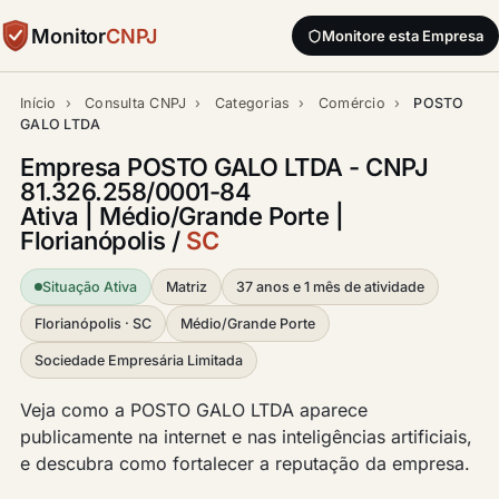
Monitor
CNPJ
Monitore esta Empresa
Início
›
Consulta CNPJ
›
Categorias
›
Comércio
›
POSTO
GALO LTDA
Empresa POSTO GALO LTDA - CNPJ
81.326.258/0001-84
Ativa | Médio/Grande Porte |
Florianópolis /
SC
Situação Ativa
Matriz
37 anos e 1 mês de atividade
Florianópolis · SC
Médio/Grande Porte
Sociedade Empresária Limitada
Veja como a POSTO GALO LTDA aparece
publicamente na internet e nas inteligências artificiais,
e descubra como fortalecer a reputação da empresa.