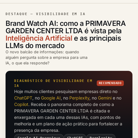
DESTAQUE — VISIBILIDADE EM IA
Brand Watch AI: como a PRIMAVERA
GARDEN CENTER LTDA é vista pela
Inteligência Artificial
e as principais
LLMs do mercado
O novo balcão de informações: quando
alguém pergunta sobre a empresa para uma
IA, o que ela responde?
DIAGNÓSTICO DE VISIBILIDADE EM
RECOMENDADO
IA
Hoje muitos clientes pesquisam empresas direto no
ChatGPT
, no
Google AI
, no
Perplexity
, no
Gemini
e no
Copilot
. Receba o panorama completo de como a
PRIMAVERA GARDEN CENTER LTDA é citada e
enxergada em cada uma dessas IAs, com pontos de
melhoria e um plano de ação prático para fortalecer a
presença da empresa.
Google AI Overviews
ChatGPT
Perplexity