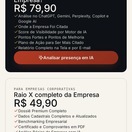
R$ 79,90
Análise no ChatGPT, Gemini, Perplexity, Copilot e
Google AI
Onde a Empresa Foi Citada
Score de Visibilidade por Motor de IA
Pontos Fortes e Pontos de Melhoria
Plano de Ação para Ser Mais Citado
Relatório Completo na Tela e por E-mail
Analisar presença em IA
PARA EMPRESAS CORPORATIVAS
Raio X completo da Empresa
R$ 49,90
Dossiê Premium Completo
Dados Cadastrais Completos e Atualizados
Benchmarking Empresarial
Certificado e Comprovantes em PDF
Análise Básica da Empresa com IA