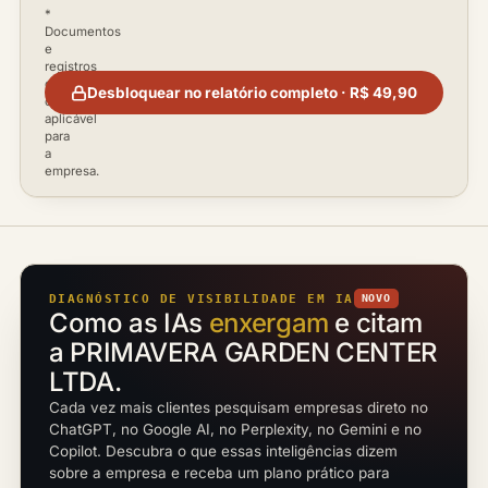
*
Documentos
e
registros
disponíveis
Desbloquear no relatório completo · R$ 49,90
conforme
aplicável
para
a
empresa.
DIAGNÓSTICO DE VISIBILIDADE EM IA
NOVO
Como as IAs
enxergam
e citam
a PRIMAVERA GARDEN CENTER
LTDA.
Cada vez mais clientes pesquisam empresas direto no
ChatGPT, no Google AI, no Perplexity, no Gemini e no
Copilot. Descubra o que essas inteligências dizem
sobre a empresa e receba um plano prático para