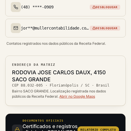
(48) ****-0909
DESBLOQUEAR
Telefone(s)
jor**@mullercontabilidade.com.br
DESBLOQUEAR
Email(s)
Contatos registrados nos dados públicos da Receita Federal.
ENDEREÇO DA MATRIZ
Logradouro
RODOVIA JOSE CARLOS DAUX, 4150
Bairro
SACO GRANDE
Ver localização no mapa
CEP
88.032-005
·
Florianópolis / SC
· Brasil
CEP
Cidade / UF
Bairro SACO GRANDE. Localização registrada nos dados
públicos da Receita Federal.
Abrir no Google Maps
DOCUMENTOS OFICIAIS
Certificados e registros
RELATÓRIO COMPLETO