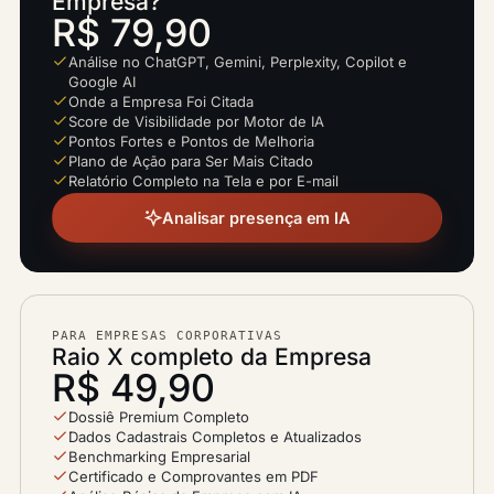
Empresa?
R$ 79,90
Análise no ChatGPT, Gemini, Perplexity, Copilot e
Google AI
Onde a Empresa Foi Citada
Score de Visibilidade por Motor de IA
Pontos Fortes e Pontos de Melhoria
Plano de Ação para Ser Mais Citado
Relatório Completo na Tela e por E-mail
Analisar presença em IA
PARA EMPRESAS CORPORATIVAS
Raio X completo da Empresa
R$ 49,90
Dossiê Premium Completo
Dados Cadastrais Completos e Atualizados
Benchmarking Empresarial
Certificado e Comprovantes em PDF