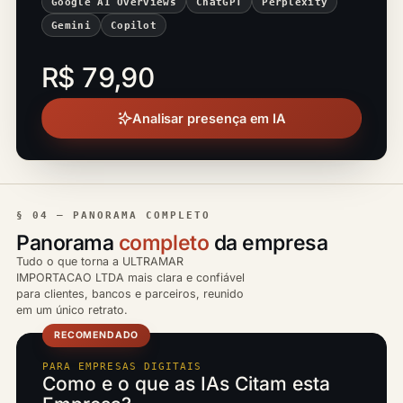
Google AI Overviews
ChatGPT
Perplexity
Gemini
Copilot
R$ 79,90
Analisar presença em IA
§ 04 — PANORAMA COMPLETO
Panorama
completo
da empresa
Tudo o que torna a ULTRAMAR
IMPORTACAO LTDA mais clara e confiável
para clientes, bancos e parceiros, reunido
em um único retrato.
RECOMENDADO
PARA EMPRESAS DIGITAIS
Como e o que as IAs Citam esta