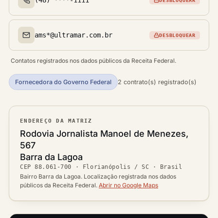
DESBLOQUEAR
Telefone(s)
ams*@ultramar.com.br
DESBLOQUEAR
Email(s)
Contatos registrados nos dados públicos da Receita Federal.
Fornecedora do Governo Federal
2 contrato(s) registrado(s)
ENDEREÇO DA MATRIZ
Logradouro
Rodovia Jornalista Manoel de Menezes,
567
Bairro
Barra da Lagoa
Ver localização no mapa
CEP
88.061-700
·
Florianópolis / SC
· Brasil
CEP
Cidade / UF
Bairro Barra da Lagoa. Localização registrada nos dados
públicos da Receita Federal.
Abrir no Google Maps