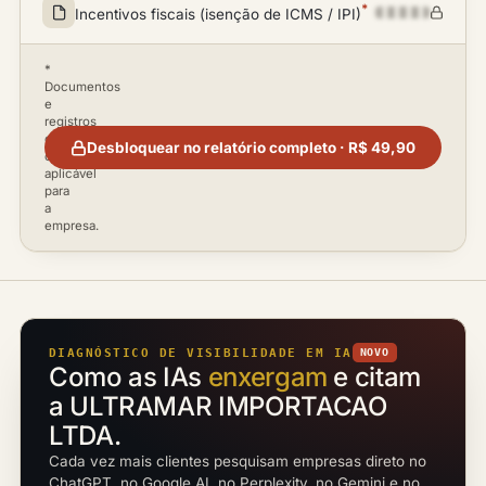
*
Incentivos fiscais (isenção de ICMS / IPI)
*
Documentos
e
registros
disponíveis
Desbloquear no relatório completo · R$ 49,90
conforme
aplicável
para
a
empresa.
DIAGNÓSTICO DE VISIBILIDADE EM IA
NOVO
Como as IAs
enxergam
e citam
a ULTRAMAR IMPORTACAO
LTDA.
Cada vez mais clientes pesquisam empresas direto no
ChatGPT, no Google AI, no Perplexity, no Gemini e no