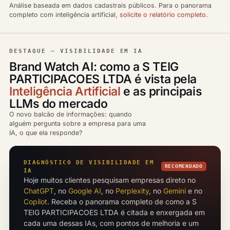
Análise baseada em dados cadastrais públicos. Para o panorama
completo com inteligência artificial,
solicite o relatório completo
.
DESTAQUE — VISIBILIDADE EM IA
Brand Watch AI: como a S TEIG
PARTICIPACOES LTDA é vista pela
Inteligência Artificial
e as principais
LLMs do mercado
O novo balcão de informações: quando
alguém pergunta sobre a empresa para uma
IA, o que ela responde?
DIAGNÓSTICO DE VISIBILIDADE EM
RECOMENDADO
IA
Hoje muitos clientes pesquisam empresas direto no
ChatGPT
, no
Google AI
, no
Perplexity
, no
Gemini
e no
Copilot
. Receba o panorama completo de como a S
TEIG PARTICIPACOES LTDA é citada e enxergada em
cada uma dessas IAs, com pontos de melhoria e um