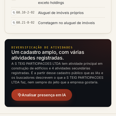
exceto holdings
Aluguel de imóveis próprios
68.10-2-02
Corretagem no aluguel de imóveis
68.21-8-02
DIVERSIFICAÇÃO DE ATIVIDADES
Um cadastro amplo, com várias
atividades registradas.
A S TEIG PARTICIPACOES LTDA tem atividade principal em
construção de edifícios e 4 atividades secundárias
registradas. É a partir desse cadastro público que as IAs e
os buscadores descrevem o que a S TEIG PARTICIPACOES
LTDA faz, nem sempre do jeito que a empresa gostaria.
Analisar presença em IA