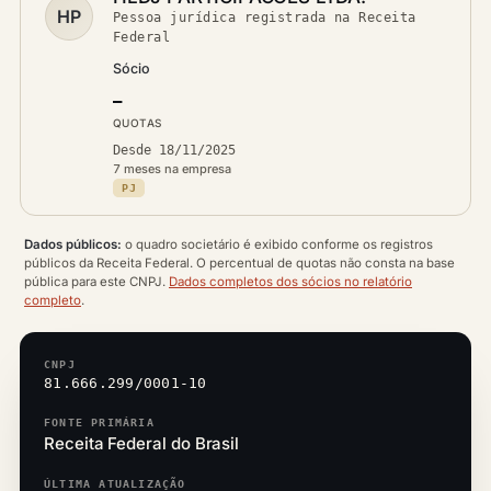
HP
Pessoa jurídica registrada na Receita
Federal
Sócio
—
QUOTAS
Desde 18/11/2025
7 meses na empresa
PJ
Dados públicos:
o quadro societário é exibido conforme os registros
públicos da Receita Federal. O percentual de quotas não consta na base
pública para este CNPJ.
Dados completos dos sócios no relatório
completo
.
CNPJ
81.666.299/0001-10
FONTE PRIMÁRIA
Receita Federal do Brasil
ÚLTIMA ATUALIZAÇÃO