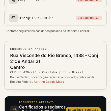
DESBLOQUEAR
Telefone(s)
stp**@stpar.com.br
DESBLOQUEAR
Email(s)
Contatos registrados nos dados públicos da Receita Federal.
ENDEREÇO DA MATRIZ
Logradouro
Rua Visconde do Rio Branco, 1488 - Conj
2109 Andar 21
Bairro
Centro
Ver localização no mapa
CEP
80.420-210
·
Curitiba / PR
· Brasil
CEP
Cidade / UF
Bairro Centro. Localização registrada nos dados públicos da
Receita Federal.
Abrir no Google Maps
DOCUMENTOS OFICIAIS
Certificados e registros
RELATÓRIO COMPLETO