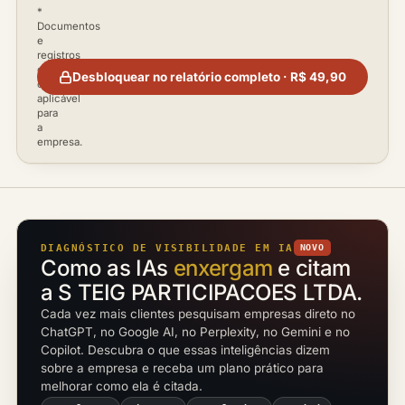
*
Documentos
e
registros
disponíveis
Desbloquear no relatório completo · R$ 49,90
conforme
aplicável
para
a
empresa.
DIAGNÓSTICO DE VISIBILIDADE EM IA
NOVO
Como as IAs
enxergam
e citam
a S TEIG PARTICIPACOES LTDA.
Cada vez mais clientes pesquisam empresas direto no
ChatGPT, no Google AI, no Perplexity, no Gemini e no
Copilot. Descubra o que essas inteligências dizem
sobre a empresa e receba um plano prático para
melhorar como ela é citada.