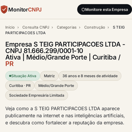
Monitor
CNPJ
Monitore esta Empresa
Início
›
Consulta CNPJ
›
Categorias
›
Construção
›
S TEIG
PARTICIPACOES LTDA
Empresa S TEIG PARTICIPACOES LTDA -
CNPJ 81.666.299/0001-10
Ativa | Médio/Grande Porte | Curitiba /
PR
Situação Ativa
Matriz
36 anos e 8 meses de atividade
Curitiba · PR
Médio/Grande Porte
Sociedade Empresária Limitada
Veja como a S TEIG PARTICIPACOES LTDA aparece
publicamente na internet e nas inteligências artificiais,
e descubra como fortalecer a reputação da empresa.