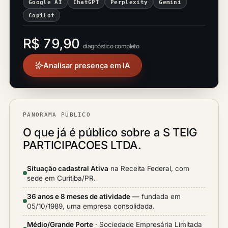
Google AI
ChatGPT
Perplexity
Gemini
Copilot
R$ 79,90
diagnóstico completo
Analisar presença em IA
PANORAMA PÚBLICO
O que já é público sobre a S TEIG
PARTICIPACOES LTDA.
Situação cadastral Ativa
na Receita Federal, com
sede em Curitiba/PR.
36 anos e 8 meses de atividade
— fundada em
05/10/1989, uma empresa consolidada.
Médio/Grande Porte
· Sociedade Empresária Limitada