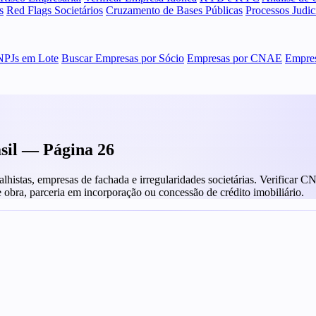
s
Red Flags Societários
Cruzamento de Bases Públicas
Processos Judi
NPJs em Lote
Buscar Empresas por Sócio
Empresas por CNAE
Empres
sil — Página 26
alhistas, empresas de fachada e irregularidades societárias. Verificar C
e obra, parceria em incorporação ou concessão de crédito imobiliário.