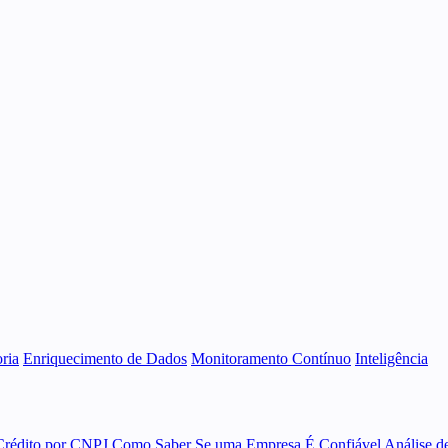
ria
Enriquecimento de Dados
Monitoramento Contínuo
Inteligência
Crédito por CNPJ
Como Saber Se uma Empresa É Confiável
Análise d