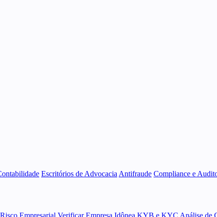
Contabilidade
Escritórios de Advocacia
Antifraude
Compliance e Audito
 Risco Empresarial
Verificar Empresa Idônea
KYB e KYC
Análise de 