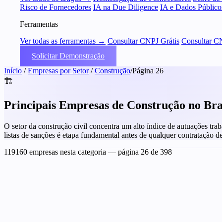
Risco de Fornecedores
IA na Due Diligence
IA e Dados Público
Ferramentas
Ver todas as ferramentas →
Consultar CNPJ Grátis
Consultar C
Solicitar Demonstração
Início
/
Empresas por Setor
/
Construção
/
Página 26
🏗️
Principais Empresas de Construção no Bra
O setor da construção civil concentra um alto índice de autuações trab
listas de sanções é etapa fundamental antes de qualquer contratação d
119160 empresas nesta categoria
— página 26 de 398