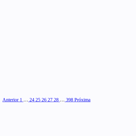
Anterior
1
…
24
25
26
27
28
…
398
Próxima