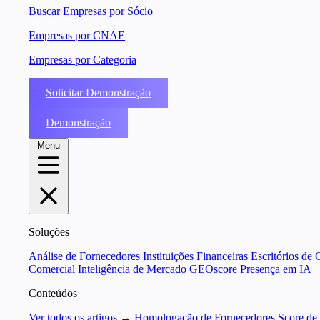
Buscar Empresas por Sócio
Empresas por CNAE
Empresas por Categoria
Solicitar Demonstração
Demonstração
Menu
Soluções
Análise de Fornecedores
Instituições Financeiras
Escritórios de 
Comercial
Inteligência de Mercado
GEOscore Presença em IA
Conteúdos
Ver todos os artigos →
Homologação de Fornecedores
Score de