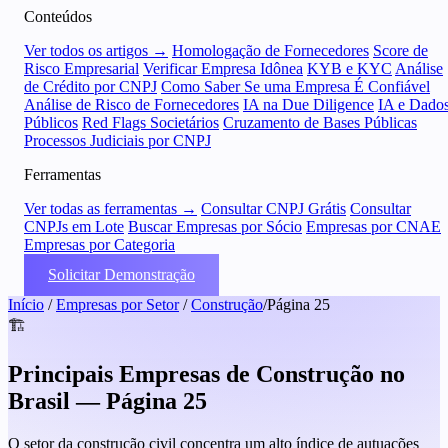
Conteúdos
Ver todos os artigos →
Homologação de Fornecedores
Score de
Risco Empresarial
Verificar Empresa Idônea
KYB e KYC
Análise
de Crédito por CNPJ
Como Saber Se uma Empresa É Confiável
Análise de Risco de Fornecedores
IA na Due Diligence
IA e Dado
Públicos
Red Flags Societários
Cruzamento de Bases Públicas
Processos Judiciais por CNPJ
Ferramentas
Ver todas as ferramentas →
Consultar CNPJ Grátis
Consultar
CNPJs em Lote
Buscar Empresas por Sócio
Empresas por CNAE
Empresas por Categoria
Solicitar Demonstração
Início
/
Empresas por Setor
/
Construção
/
Página 25
🏗️
Principais Empresas de Construção no
Brasil — Página 25
O setor da construção civil concentra um alto índice de autuações