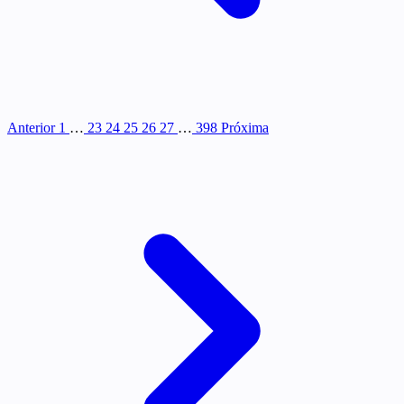
Anterior
1
…
23
24
25
26
27
…
398
Próxima