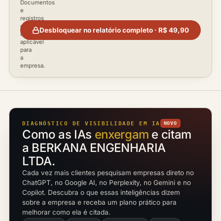
Documentos
e
registros
disponíveis
Desbloquear no relatório completo · R$ 49,90
conforme
aplicável
para
a
empresa.
DIAGNÓSTICO DE VISIBILIDADE EM IA
NOVO
Como as IAs
enxergam
e citam
a BERKANA ENGENHARIA
LTDA.
Cada vez mais clientes pesquisam empresas direto no
ChatGPT, no Google AI, no Perplexity, no Gemini e no
Copilot. Descubra o que essas inteligências dizem
sobre a empresa e receba um plano prático para
melhorar como ela é citada.