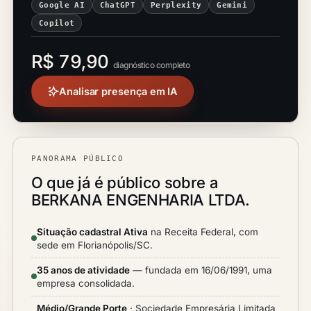
Google AI
ChatGPT
Perplexity
Gemini
Copilot
R$ 79,90
diagnóstico completo
Analisar presença em IA
PANORAMA PÚBLICO
O que já é público sobre a
BERKANA ENGENHARIA LTDA.
Situação cadastral Ativa
na Receita Federal, com
sede em Florianópolis/SC.
35 anos de atividade
— fundada em 16/06/1991, uma
empresa consolidada.
Médio/Grande Porte
· Sociedade Empresária Limitada