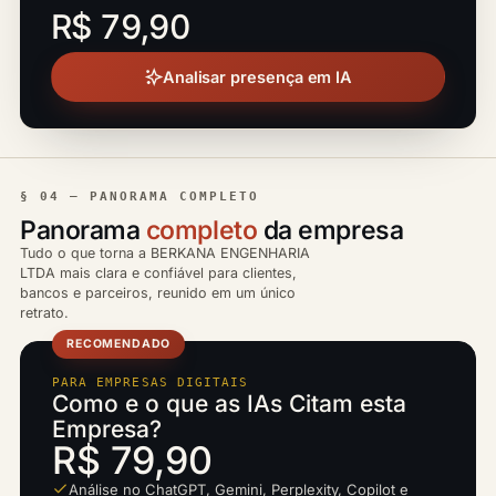
R$ 79,90
Analisar presença em IA
§ 04 — PANORAMA COMPLETO
Panorama
completo
da empresa
Tudo o que torna a BERKANA ENGENHARIA
LTDA mais clara e confiável para clientes,
bancos e parceiros, reunido em um único
retrato.
RECOMENDADO
PARA EMPRESAS DIGITAIS
Como e o que as IAs Citam esta
Empresa?
R$ 79,90
Análise no ChatGPT, Gemini, Perplexity, Copilot e