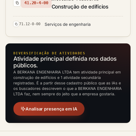
41.20-4-00
Construção de edifícios
Serviços de engenharia
71.12-0-00
DIVERSIFICAÇÃO DE ATIVIDADES
Atividade principal definida nos dados
públicos.
A BERKANA ENGENHARIA LTDA tem atividade principal em
construção de edifícios e 1 atividade secundária
registradas. É a partir desse cadastro público que as IAs e
os buscadores descrevem o que a BERKANA ENGENHARIA
LTDA faz, nem sempre do jeito que a empresa gostaria.
Analisar presença em IA