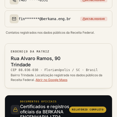
DESBLOQUEAR
Telefone(s)
fin*******@berkana.eng.br
DESBLOQUEAR
Email(s)
Contatos registrados nos dados públicos da Receita Federal.
ENDEREÇO DA MATRIZ
Logradouro
Rua Alvaro Ramos, 90
Bairro
Trindade
Ver localização no mapa
CEP
88.036-030
·
Florianópolis / SC
· Brasil
CEP
Cidade / UF
Bairro Trindade. Localização registrada nos dados públicos da
Receita Federal.
Abrir no Google Maps
DOCUMENTOS OFICIAIS
Certificados e registros
RELATÓRIO COMPLETO
oficiais da BERKANA