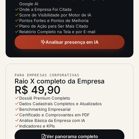
Google AI
Onde a Empresa Foi Citada
Score de Visibilidade por Motor de IA
Pontos Fortes e Pontos de Melhoria
Plano de Ação para Ser Mais Citado
Relatório Completo na Tela e por E-mail
Analisar presença em IA
PARA EMPRESAS CORPORATIVAS
Raio X completo da Empresa
R$ 49,90
Dossiê Premium Completo
Dados Cadastrais Completos e Atualizados
Benchmarking Empresarial
Certificado e Comprovantes em PDF
Análise Básica da Empresa com IA
Indicadores e KPIs
Ver panorama completo