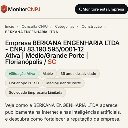
Monitor
CNPJ
Monitore esta Empresa
Início
›
Consulta CNPJ
›
Categorias
›
Construção
›
BERKANA ENGENHARIA LTDA
Empresa BERKANA ENGENHARIA LTDA
- CNPJ 83.190.595/0001-12
Ativa | Médio/Grande Porte |
Florianópolis /
SC
Situação Ativa
Matriz
35 anos de atividade
Florianópolis · SC
Médio/Grande Porte
Sociedade Empresária Limitada
Veja como a BERKANA ENGENHARIA LTDA aparece
publicamente na internet e nas inteligências artificiais,
e descubra como fortalecer a reputação da empresa.