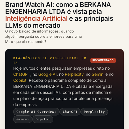
Brand Watch AI: como a BERKANA
ENGENHARIA LTDA é vista pela
Inteligência Artificial
e as principais
LLMs do mercado
O novo balcão de informações: quando
alguém pergunta sobre a empresa para uma
IA, o que ela responde?
DIAGNÓSTICO DE VISIBILIDADE EM
RECOMENDADO
IA
Hoje muitos clientes pesquisam empresas direto no
ChatGPT
, no
Google AI
, no
Perplexity
, no
Gemini
e no
Copilot
. Receba o panorama completo de como a
BERKANA ENGENHARIA LTDA é citada e enxergada
em cada uma dessas IAs, com pontos de melhoria e
um plano de ação prático para fortalecer a presença
da empresa.
Google AI Overviews
ChatGPT
Perplexity
Gemini
Copilot