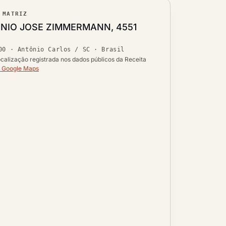
 MATRIZ
ouro
NIO JOSE ZIMMERMANN, 4551
Ver localização no mapa
00
·
Antônio Carlos / SC
· Brasil
 UF
calização registrada nos dados públicos da Receita
o Google Maps