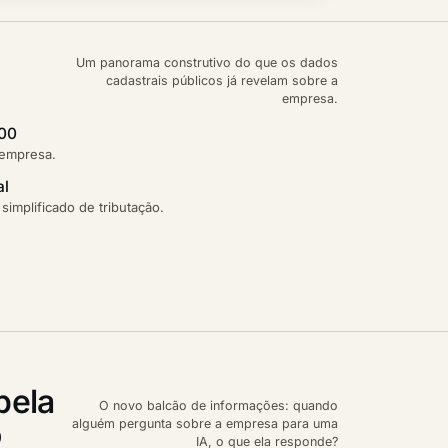
Um panorama construtivo do que os dados
cadastrais públicos já revelam sobre a
empresa.
,00
 empresa.
al
implificado de tributação.
pela
O novo balcão de informações: quando
o
alguém pergunta sobre a empresa para uma
IA, o que ela responde?