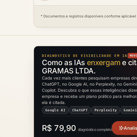
* Documentos e registros disponíveis conforme aplicável
DIAGNÓSTICO DE VISIBILIDADE EM IA
NOV
Como as IAs
enxergam
e ci
GRAMAS LTDA.
Cada vez mais clientes pesquisam empresas dir
ChatGPT, no Google AI, no Perplexity, no Gemini
Copilot. Descubra o que essas inteligências diz
empresa e receba um plano prático para melho
ela é citada.
Google AI
ChatGPT
Perplexity
Gemin
R$ 79,90
Anali
diagnóstico completo