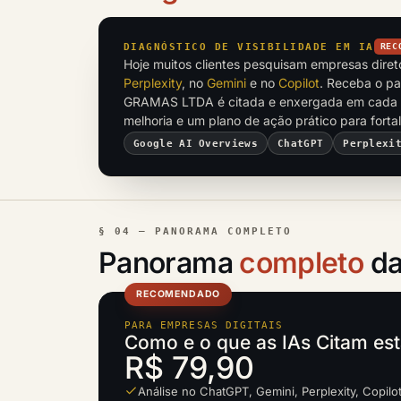
DIAGNÓSTICO DE VISIBILIDADE EM IA
REC
Hoje muitos clientes pesquisam empresas dire
Perplexity
, no
Gemini
e no
Copilot
. Receba o p
GRAMAS LTDA é citada e enxergada em cada 
melhoria e um plano de ação prático para fort
Google AI Overviews
ChatGPT
Perplexi
§ 04 — PANORAMA COMPLETO
Panorama
completo
da
RECOMENDADO
PARA EMPRESAS DIGITAIS
Como e o que as IAs Citam es
R$ 79,90
Análise no ChatGPT, Gemini, Perplexity, Copilo