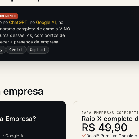
OMENDADO
to no
ChatGPT
, no
Google AI
, no
anorama completo de como a VINO
uma dessas IAs, com pontos de
alecer a presença da empresa.
ty
Gemini
Copilot
 empresa
PARA EMPRESAS CORPORAT
ta Empresa?
Raio X completo 
R$ 49,90
t e Google AI
Dossiê Premium Completo