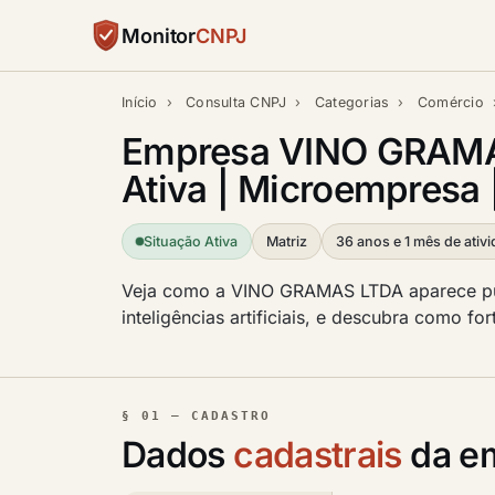
Monitor
CNPJ
Início
›
Consulta CNPJ
›
Categorias
›
Comércio
Empresa VINO GRAMA
Ativa | Microempresa 
Situação Ativa
Matriz
36 anos e 1 mês de ativ
Veja como a VINO GRAMAS LTDA aparece pub
inteligências artificiais, e descubra como f
§ 01 — CADASTRO
Dados
cadastrais
da e