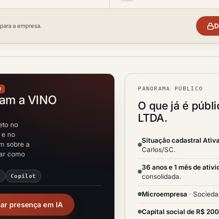
D
 para a empresa.
PANORAMA PÚBLICO
O
tam a VINO
O que já é púb
LTDA.
eto no
 e no
Situação cadastral Ativ
em sobre a
Carlos/SC.
rar como
36 anos e 1 mês de ativ
consolidada.
i
Copilot
Microempresa
· Socieda
sar presença em IA
Capital social de R$ 20