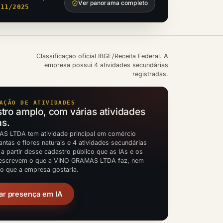
Ver panorama completo
/11/2025
Classificação oficial IBGE/Receita Federal. A
empresa possui 4 atividades secundárias
registradas.
AÇÃO DE ATIVIDADES
ro amplo, com várias atividades
as.
S LTDA tem atividade principal em comércio
lantas e flores naturais e 4 atividades secundárias
 a partir desse cadastro público que as IAs e os
escrevem o que a VINO GRAMAS LTDA faz, nem
to que a empresa gostaria.
ar presença em IA