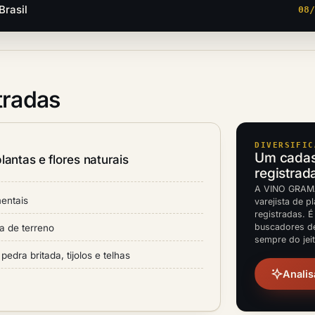
Brasil
08
tradas
DIVERSIFIC
Um cadast
lantas e flores naturais
registrad
A VINO GRAMA
mentais
varejista de p
registradas. É
buscadores d
a de terreno
sempre do jei
pedra britada, tijolos e telhas
Analis