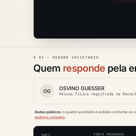
§ 02 — QUADRO SOCIETÁRIO
Quem
responde
pela 
OSVINO GUESSER
OG
Pessoa física registrada na Recei
Dados públicos:
o quadro societário é exibido conforme os r
relatório completo
.
FONTE PRIMÁRIA
CNPJ