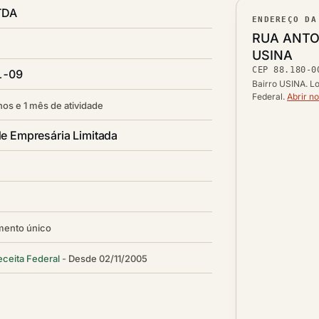
TDA
ENDEREÇO DA
Lograd
RUA ANTO
Bairro
USINA
CEP
88.180-0
CEP
1-09
Cidade /
Bairro USINA. Lo
Federal.
Abrir n
nos e 1 mês de atividade
e Empresária Limitada
mento único
eceita Federal
Desde 02/11/2005