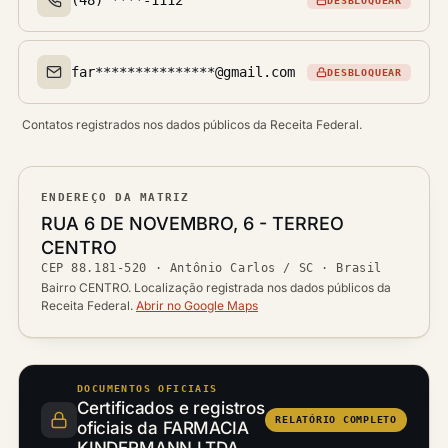
DESBLOQUEAR
Telefone(s)
far***************@gmail.com
DESBLOQUEAR
Email(s)
Contatos registrados nos dados públicos da Receita Federal.
ENDEREÇO DA MATRIZ
Logradouro
RUA 6 DE NOVEMBRO, 6 - TERREO
Bairro
CENTRO
Ver localização no mapa
CEP
88.181-520
·
Antônio Carlos / SC
· Brasil
CEP
Cidade / UF
Bairro CENTRO. Localização registrada nos dados públicos da
Receita Federal.
Abrir no Google Maps
DOCUMENTOS OFICIAIS
Certificados e registros
RELATÓRIO COMPLETO
oficiais da FARMACIA