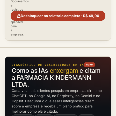
Documentos
e
registros
disponíveis
Desbloquear no relatório completo · R$ 49,90
conforme
aplicável
para
a
empresa.
DIAGNÓSTICO DE VISIBILIDADE EM IA
NOVO
Como as IAs
enxergam
e citam
a FARMACIA KINDERMANN
LTDA.
Cada vez mais clientes pesquisam empresas direto no
ChatGPT, no Google AI, no Perplexity, no Gemini e no
Copilot. Descubra o que essas inteligências dizem
sobre a empresa e receba um plano prático para
melhorar como ela é citada.