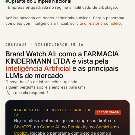
Optante do Simples Nacional
Empresa enquadrada no regime simplificado de tributação.
Análise baseada em dados cadastrais públicos. Para o panorama
completo com inteligência artificial,
solicite o relatório completo
.
DESTAQUE — VISIBILIDADE EM IA
Brand Watch AI: como a FARMACIA
KINDERMANN LTDA é vista pela
Inteligência Artificial
e as principais
LLMs do mercado
O novo balcão de informações: quando
alguém pergunta sobre a empresa para uma
IA, o que ela responde?
DIAGNÓSTICO DE VISIBILIDADE EM
RECOMENDADO
IA
Hoje muitos clientes pesquisam empresas direto no
ChatGPT
, no
Google AI
, no
Perplexity
, no
Gemini
e no
Copilot
. Receba o panorama completo de como a