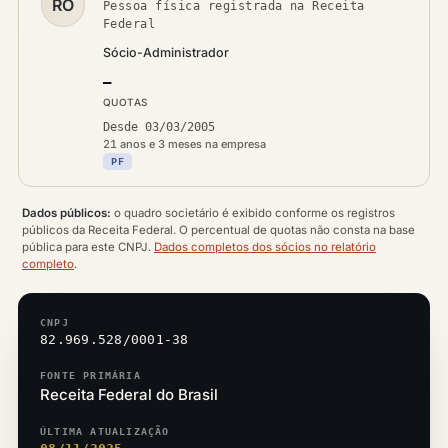
RO
Pessoa física registrada na Receita
Federal
Sócio-Administrador
—
QUOTAS
Desde 03/03/2005
21 anos e 3 meses na empresa
PF
Dados públicos:
o quadro societário é exibido conforme os registros
públicos da Receita Federal. O percentual de quotas não consta na base
pública para este CNPJ.
Dados completos dos sócios no relatório
completo
.
CNPJ
82.969.528/0001-38
FONTE PRIMÁRIA
Receita Federal do Brasil
ÚLTIMA ATUALIZAÇÃO