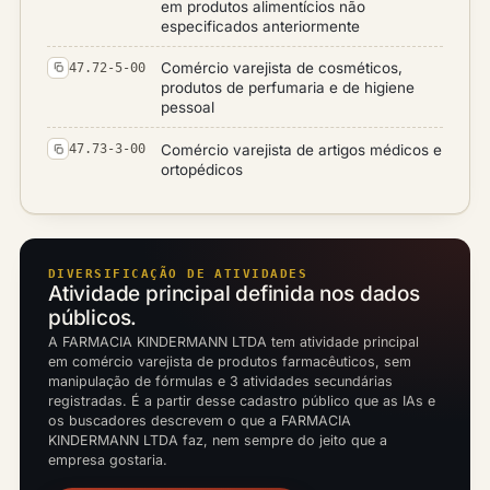
em produtos alimentícios não
especificados anteriormente
Comércio varejista de cosméticos,
47.72-5-00
produtos de perfumaria e de higiene
pessoal
Comércio varejista de artigos médicos e
47.73-3-00
ortopédicos
DIVERSIFICAÇÃO DE ATIVIDADES
Atividade principal definida nos dados
públicos.
A FARMACIA KINDERMANN LTDA tem atividade principal
em comércio varejista de produtos farmacêuticos, sem
manipulação de fórmulas e 3 atividades secundárias
registradas. É a partir desse cadastro público que as IAs e
os buscadores descrevem o que a FARMACIA
KINDERMANN LTDA faz, nem sempre do jeito que a
empresa gostaria.