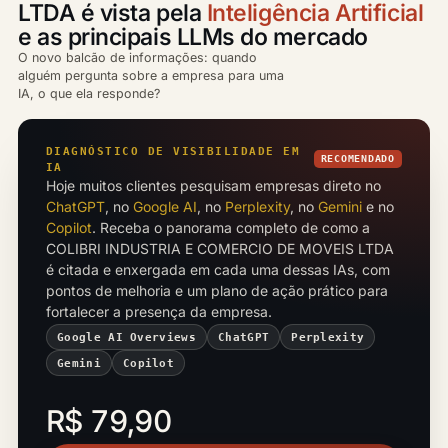
LTDA é vista pela
Inteligência Artificial
e as principais LLMs do mercado
O novo balcão de informações: quando
alguém pergunta sobre a empresa para uma
IA, o que ela responde?
DIAGNÓSTICO DE VISIBILIDADE EM
RECOMENDADO
IA
Hoje muitos clientes pesquisam empresas direto no
ChatGPT
, no
Google AI
, no
Perplexity
, no
Gemini
e no
Copilot
. Receba o panorama completo de como a
COLIBRI INDUSTRIA E COMERCIO DE MOVEIS LTDA
é citada e enxergada em cada uma dessas IAs, com
pontos de melhoria e um plano de ação prático para
fortalecer a presença da empresa.
Google AI Overviews
ChatGPT
Perplexity
Gemini
Copilot
R$ 79,90