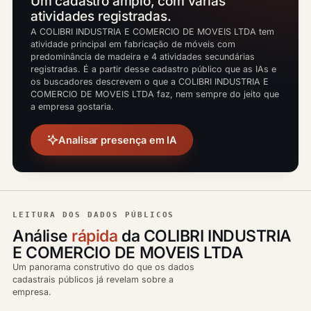
Um cadastro amplo, com várias
atividades registradas.
A COLIBRI INDUSTRIA E COMERCIO DE MOVEIS LTDA tem
atividade principal em fabricação de móveis com
predominância de madeira e 4 atividades secundárias
registradas. É a partir desse cadastro público que as IAs e
os buscadores descrevem o que a COLIBRI INDUSTRIA E
COMERCIO DE MOVEIS LTDA faz, nem sempre do jeito que
a empresa gostaria.
Analisar presença em IA
LEITURA DOS DADOS PÚBLICOS
Análise
rápida
da COLIBRI INDUSTRIA
E COMERCIO DE MOVEIS LTDA
Um panorama construtivo do que os dados
cadastrais públicos já revelam sobre a
empresa.