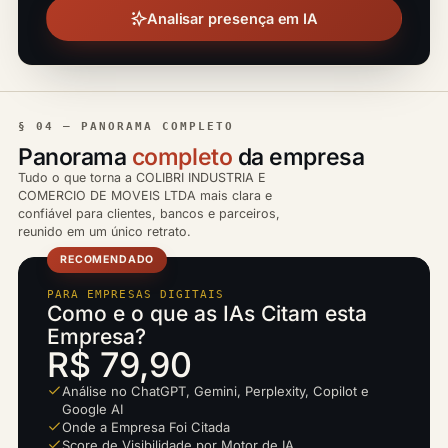
Analisar presença em IA
§ 04 — PANORAMA COMPLETO
Panorama
completo
da empresa
Tudo o que torna a COLIBRI INDUSTRIA E
COMERCIO DE MOVEIS LTDA mais clara e
confiável para clientes, bancos e parceiros,
reunido em um único retrato.
RECOMENDADO
PARA EMPRESAS DIGITAIS
Como e o que as IAs Citam esta
Empresa?
R$ 79,90
Análise no ChatGPT, Gemini, Perplexity, Copilot e
Google AI
Onde a Empresa Foi Citada
Score de Visibilidade por Motor de IA