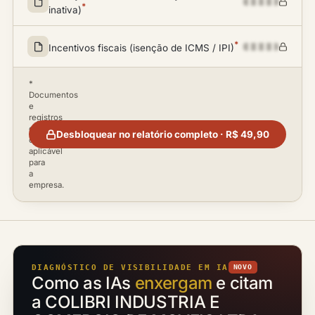
*
inativa)
*
Incentivos fiscais (isenção de ICMS / IPI)
*
Documentos
e
registros
disponíveis
Desbloquear no relatório completo · R$ 49,90
conforme
aplicável
para
a
empresa.
DIAGNÓSTICO DE VISIBILIDADE EM IA
NOVO
Como as IAs
enxergam
e citam
a COLIBRI INDUSTRIA E