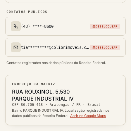
CONTATOS PÚBLICOS
(43) ****-8600
DESBLOQUEAR
Telefone(s)
tia*********@colibrimoveis.com.br
DESBLOQUEAR
Email(s)
Contatos registrados nos dados públicos da Receita Federal.
ENDEREÇO DA MATRIZ
Logradouro
RUA ROUXINOL, 5.530
Bairro
PARQUE INDUSTRIAL IV
Ver localização no mapa
CEP
86.706-418
·
Arapongas / PR
· Brasil
CEP
Cidade / UF
Bairro PARQUE INDUSTRIAL IV. Localização registrada nos
dados públicos da Receita Federal.
Abrir no Google Maps