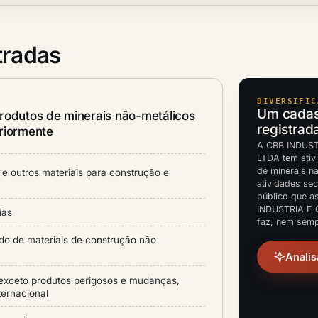
tradas
DIVERSIFIC
Um cadast
rodutos de minerais não-metálicos
registrad
riormente
A CBB INDUS
LTDA tem ativ
de minerais n
 e outros materiais para construção e
atividades sec
público que a
INDUSTRIA E
ias
faz, nem semp
do de materiais de construção não
Analis
 exceto produtos perigosos e mudanças,
nternacional