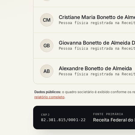
Cristiane Maria Bonetto de Alm
CM
Pessoa física registrada na Recei
Giovanna Bonetto de Almeida D
GB
Pessoa física registrada na Recei
Alexandre Bonetto de Almeida
AB
Pessoa física registrada na Recei
Dados públicos:
o quadro societário é exibido conforme os r
relatório completo
.
FONTE PRIMÁRIA
CNPJ
Receita Federal do 
82.381.815/0001-22