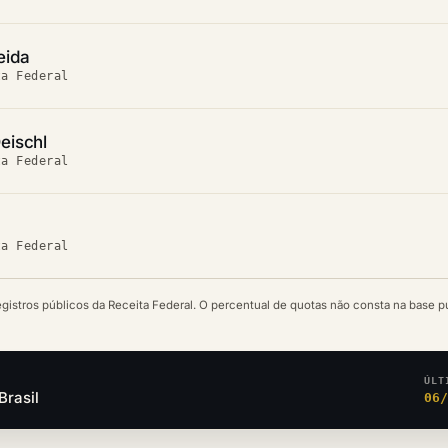
eida
ta Federal
eischl
ta Federal
ta Federal
egistros públicos da Receita Federal. O percentual de quotas não consta na base p
ÚLT
Brasil
06