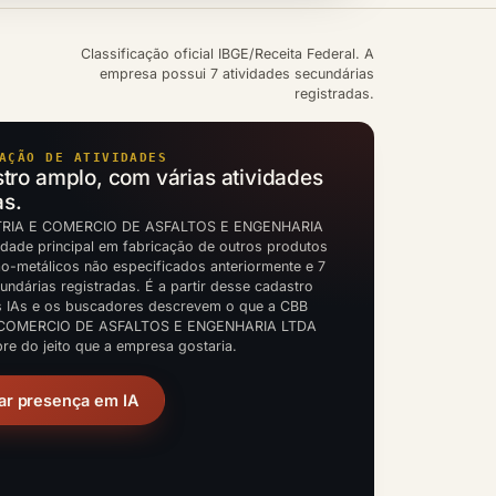
Classificação oficial IBGE/Receita Federal. A
empresa possui 7 atividades secundárias
registradas.
AÇÃO DE ATIVIDADES
ro amplo, com várias atividades
as.
TRIA E COMERCIO DE ASFALTOS E ENGENHARIA
idade principal em fabricação de outros produtos
ão-metálicos não especificados anteriormente e 7
undárias registradas. É a partir desse cadastro
s IAs e os buscadores descrevem o que a CBB
 COMERCIO DE ASFALTOS E ENGENHARIA LTDA
re do jeito que a empresa gostaria.
ar presença em IA