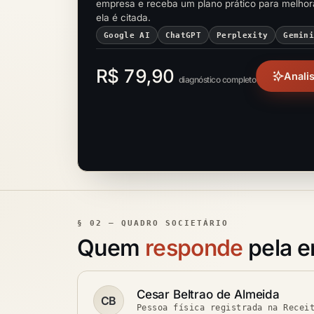
empresa e receba um plano prático para melho
ela é citada.
Google AI
ChatGPT
Perplexity
Gemin
R$ 79,90
Anali
diagnóstico completo
§ 02 — QUADRO SOCIETÁRIO
Quem
responde
pela 
Cesar Beltrao de Almeida
CB
Pessoa física registrada na Recei