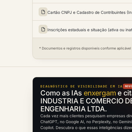
Cartão CNPJ e Cadastro de Contribuintes (In
Inscrições estaduais e situação (ativa ou ina
* Documentos e registros disponíveis conforme aplicável
DIAGNÓSTICO DE VISIBILIDADE EM IA
NOV
Como as IAs
enxergam
e ci
INDUSTRIA E COMERCIO D
ENGENHARIA LTDA.
Cada vez mais clientes pesquisam empresas dir
ChatGPT, no Google AI, no Perplexity, no Gemini
Copilot. Descubra o que essas inteligências diz