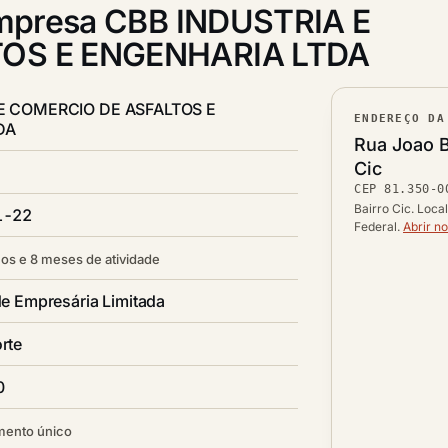
mpresa CBB INDUSTRIA E
OS E ENGENHARIA LTDA
E COMERCIO DE ASFALTOS E
ENDEREÇO DA
DA
Lograd
Rua Joao 
Bairro
Cic
CEP
81.350-0
CEP
Cidade /
Bairro Cic. Loca
1-22
Federal.
Abrir n
os e 8 meses de atividade
e Empresária Limitada
rte
0
mento único