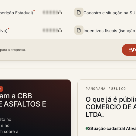
*
scrição Estadual)
Cadastro e situação na 
*
tiva)
Incentivos fiscais (isenção
D
 para a empresa.
PANORAMA PÚBLICO
O
tam a CBB
O que já é públ
E ASFALTOS E
COMERCIO DE 
LTDA.
eto no
 e no
Situação cadastral Ativ
em sobre a