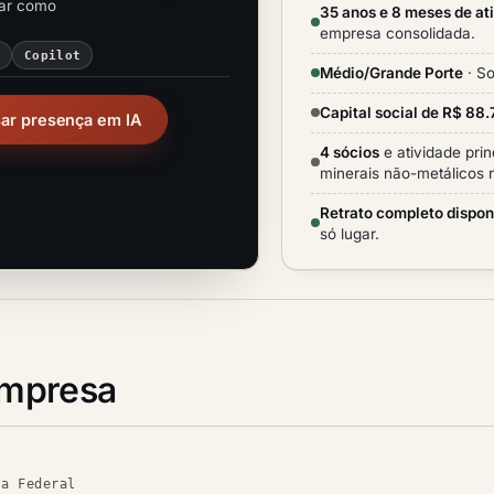
rar como
35 anos e 8 meses de at
empresa consolidada.
i
Copilot
Médio/Grande Porte
· So
Capital social de R$ 88
sar presença em IA
4 sócios
e atividade prin
minerais não-metálicos 
Retrato completo dispon
só lugar.
empresa
ta Federal