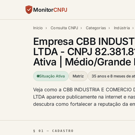
Monitor
CNPJ
Início
›
Consulta CNPJ
›
Categorias
›
Indústria
›
Empresa CBB INDUST
LTDA - CNPJ 82.381.
Ativa | Médio/Grande P
Situação Ativa
Matriz
35 anos e 8 meses de at
Veja como a CBB INDUSTRIA E COMERCIO
LTDA aparece publicamente na internet e nas i
descubra como fortalecer a reputação da e
§ 01 — CADASTRO