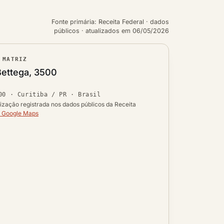
Fonte primária: Receita Federal · dados
públicos · atualizados em 06/05/2026
 MATRIZ
ouro
Bettega, 3500
Ver localização no mapa
00
·
Curitiba / PR
· Brasil
 UF
lização registrada nos dados públicos da Receita
o Google Maps