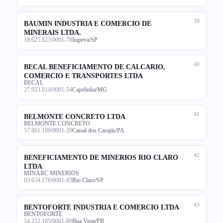
39
BAUMIN INDUSTRIA E COMERCIO DE
MINERAIS LTDA.
18.625.823/0001-78
Itapeva/SP
40
BECAL BENEFICIAMENTO DE CALCARIO,
COMERCIO E TRANSPORTES LTDA
BECAL
27.923.814/0001-54
Capelinha/MG
41
BELMONTE CONCRETO LTDA
BELMONTE CONCRETO
57.861.100/0001-20
Canaã dos Carajás/PA
42
BENEFICIAMENTO DE MINERIOS RIO CLARO
LTDA
MINARC MINERIOS
03.634.176/0001-93
Rio Claro/SP
43
BENTOFORTE INDUSTRIA E COMERCIO LTDA
BENTOFORTE
54.252.165/0001-80
Boa Vista/PB