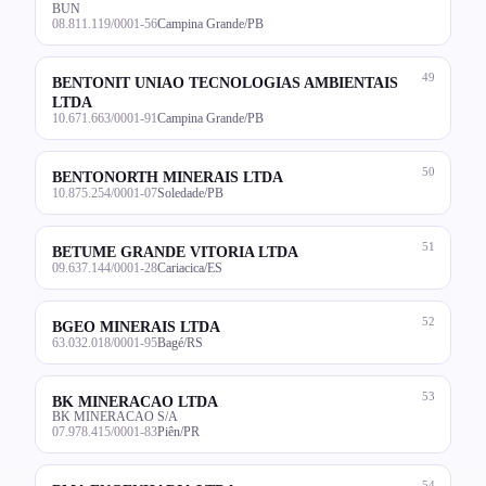
BUN
08.811.119/0001-56
Campina Grande/PB
49
BENTONIT UNIAO TECNOLOGIAS AMBIENTAIS
LTDA
10.671.663/0001-91
Campina Grande/PB
50
BENTONORTH MINERAIS LTDA
10.875.254/0001-07
Soledade/PB
51
BETUME GRANDE VITORIA LTDA
09.637.144/0001-28
Cariacica/ES
52
BGEO MINERAIS LTDA
63.032.018/0001-95
Bagé/RS
53
BK MINERACAO LTDA
BK MINERACAO S/A
07.978.415/0001-83
Piên/PR
54