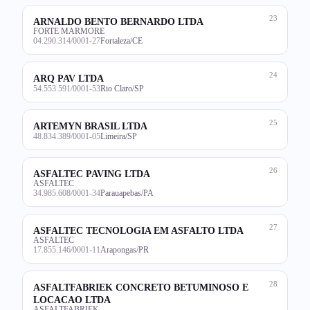
23
ARNALDO BENTO BERNARDO LTDA
FORTE MARMORE
04.290.314/0001-27
Fortaleza/CE
24
ARQ PAV LTDA
54.553.591/0001-53
Rio Claro/SP
25
ARTEMYN BRASIL LTDA
48.834.389/0001-05
Limeira/SP
26
ASFALTEC PAVING LTDA
ASFALTEC
34.985.608/0001-34
Parauapebas/PA
27
ASFALTEC TECNOLOGIA EM ASFALTO LTDA
ASFALTEC
17.855.146/0001-11
Arapongas/PR
28
ASFALTFABRIEK CONCRETO BETUMINOSO E
LOCACAO LTDA
ASFALTFABRIEK