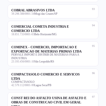
93
COBRAL ABRASIVOS LTDA
59.298.588/0001-54
Mogi das Cruzes/SP
94
COMERCIAL COMETA INDUSTRIA E
COMERCIO LTDA
18.851.733/0001-03
Belo Horizonte/MG
95
COMINEX - COMERCIO, IMPORTACAO E
EXPORTACAO DE MATERIAS PRIMAS LTDA
PERVALE IMPORT E DISTRIB DE MATERIAS PARA A
INDUSTRIA
23.193.456/0001-10
São Leopoldo/RS
96
COMPACTASOLO COMERCIO E SERVICOS
LTDA
COMPACTASOLO
42.579.112/0001-99
Lagoa Seca/PB
97
CONST REI DO ASFALTO USINA DE ASFALTO E
OBRAS DE CONSTRUCAO CIVIL EM GERAL