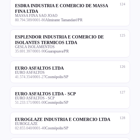
124
ESDRA INDUSTRIA E COMERCIO DE MASSA
FINA LTDA
MASSA FINA SAO JOAO
80.794.589/0001-86
Almirante Tamandaré/PR
125
ESPLENDOR INDUSTRIA E COMERCIO DE
ISOLANTES TERMICOS LTDA
GESLA ISOLAMENTOS
35.691.397/0001-90
Guarapuava/PR
126
EURO ASFALTOS LTDA
EURO ASFALTOS
41.574.354/0001-27
Cosmópolis/SP
127
EURO ASFALTOS LTDA - SCP
EURO ASFALTOS - SCP
51.233.171/0001-00
Cosmópolis/SP
128
EUROGLAZE INDUSTRIA E COMERCIO LTDA
EUROGLAZE
02.855.040/0001-40
Cosmópolis/SP