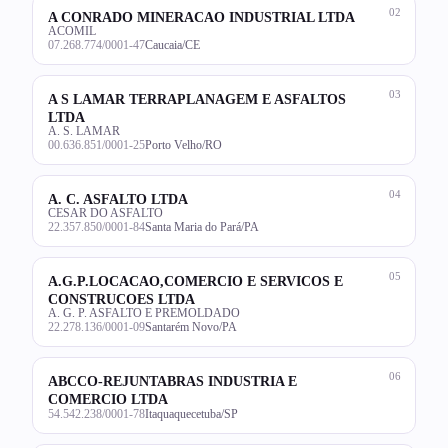
02
A CONRADO MINERACAO INDUSTRIAL LTDA
ACOMIL
07.268.774/0001-47
Caucaia/CE
03
A S LAMAR TERRAPLANAGEM E ASFALTOS
LTDA
A. S. LAMAR
00.636.851/0001-25
Porto Velho/RO
04
A. C. ASFALTO LTDA
CESAR DO ASFALTO
22.357.850/0001-84
Santa Maria do Pará/PA
05
A.G.P.LOCACAO,COMERCIO E SERVICOS E
CONSTRUCOES LTDA
A. G. P. ASFALTO E PREMOLDADO
22.278.136/0001-09
Santarém Novo/PA
06
ABCCO-REJUNTABRAS INDUSTRIA E
COMERCIO LTDA
54.542.238/0001-78
Itaquaquecetuba/SP