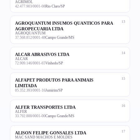
AGRIMOL
42.477.903/0001-08
Rio Claro/SP
13
AGROQUANTUM INSUMOS QUANTICOS PARA
AGROPECUARIA LTDA
AGROQUANTUM
37.568.812/0001-48
Campo Grande/MS
14
ALCAR ABRASIVOS LTDA
ALCAR
72.909.146/0001-65
Vinhedo/SP
15
ALFAPET PRODUTOS PARA ANIMAIS
LIMITADA
05.352.393/0001-16
Jumirim/SP
16
ALFER TRANSPORTES LTDA
ALFER
33.792.888/0001-00
Campo Grande/MS
17
ALISON FELIPE GONSALES LTDA
MAC SAND MACHOS E MOLDES