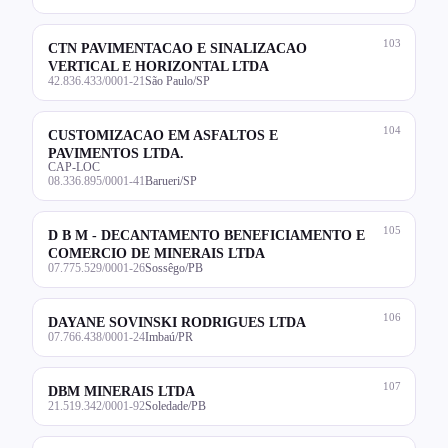
103
CTN PAVIMENTACAO E SINALIZACAO
VERTICAL E HORIZONTAL LTDA
42.836.433/0001-21
São Paulo/SP
104
CUSTOMIZACAO EM ASFALTOS E
PAVIMENTOS LTDA.
CAP-LOC
08.336.895/0001-41
Barueri/SP
105
D B M - DECANTAMENTO BENEFICIAMENTO E
COMERCIO DE MINERAIS LTDA
07.775.529/0001-26
Sossêgo/PB
106
DAYANE SOVINSKI RODRIGUES LTDA
07.766.438/0001-24
Imbaú/PR
107
DBM MINERAIS LTDA
21.519.342/0001-92
Soledade/PB