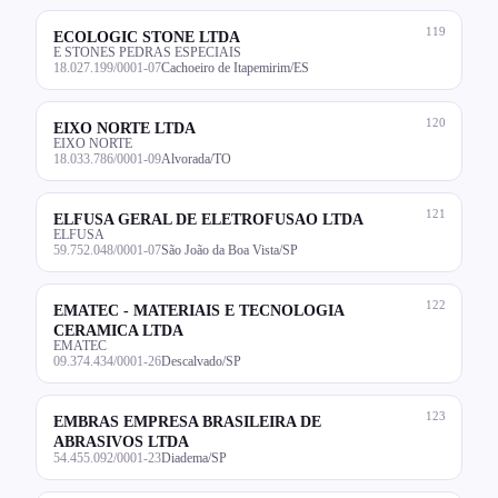
119
ECOLOGIC STONE LTDA
E STONES PEDRAS ESPECIAIS
18.027.199/0001-07
Cachoeiro de Itapemirim/ES
120
EIXO NORTE LTDA
EIXO NORTE
18.033.786/0001-09
Alvorada/TO
121
ELFUSA GERAL DE ELETROFUSAO LTDA
ELFUSA
59.752.048/0001-07
São João da Boa Vista/SP
122
EMATEC - MATERIAIS E TECNOLOGIA
CERAMICA LTDA
EMATEC
09.374.434/0001-26
Descalvado/SP
123
EMBRAS EMPRESA BRASILEIRA DE
ABRASIVOS LTDA
54.455.092/0001-23
Diadema/SP