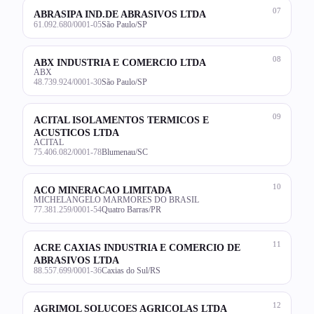
07
ABRASIPA IND.DE ABRASIVOS LTDA
61.092.680/0001-05
São Paulo/SP
08
ABX INDUSTRIA E COMERCIO LTDA
ABX
48.739.924/0001-30
São Paulo/SP
09
ACITAL ISOLAMENTOS TERMICOS E
ACUSTICOS LTDA
ACITAL
75.406.082/0001-78
Blumenau/SC
10
ACO MINERACAO LIMITADA
MICHELANGELO MARMORES DO BRASIL
77.381.259/0001-54
Quatro Barras/PR
11
ACRE CAXIAS INDUSTRIA E COMERCIO DE
ABRASIVOS LTDA
88.557.699/0001-36
Caxias do Sul/RS
12
AGRIMOL SOLUCOES AGRICOLAS LTDA