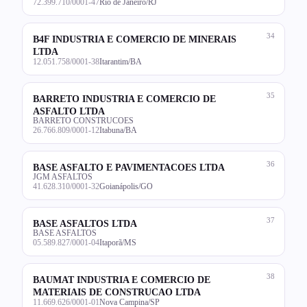
72.399.710/0001-47
Rio de Janeiro/RJ
34
B4F INDUSTRIA E COMERCIO DE MINERAIS
LTDA
12.051.758/0001-38
Itarantim/BA
35
BARRETO INDUSTRIA E COMERCIO DE
ASFALTO LTDA
BARRETO CONSTRUCOES
26.766.809/0001-12
Itabuna/BA
36
BASE ASFALTO E PAVIMENTACOES LTDA
JGM ASFALTOS
41.628.310/0001-32
Goianápolis/GO
37
BASE ASFALTOS LTDA
BASE ASFALTOS
05.589.827/0001-04
Itaporã/MS
38
BAUMAT INDUSTRIA E COMERCIO DE
MATERIAIS DE CONSTRUCAO LTDA
11.669.626/0001-01
Nova Campina/SP