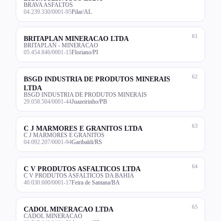
BRAVA ASFALTOS
04.239.330/0001-95
Pilar/AL
61
BRITAPLAN MINERACAO LTDA
BRITAPLAN - MINERACAO
05.454.846/0001-15
Floriano/PI
62
BSGD INDUSTRIA DE PRODUTOS MINERAIS
LTDA
BSGD INDUSTRIA DE PRODUTOS MINERAIS
29.058.504/0001-44
Juazeirinho/PB
63
C J MARMORES E GRANITOS LTDA
C J MARMORES E GRANITOS
04.092.207/0001-94
Garibaldi/RS
64
C V PRODUTOS ASFALTICOS LTDA
C V PRODUTOS ASFALTICOS DA BAHIA
40.030.600/0001-17
Feira de Santana/BA
65
CADOL MINERACAO LTDA
CADOL MINERACAO