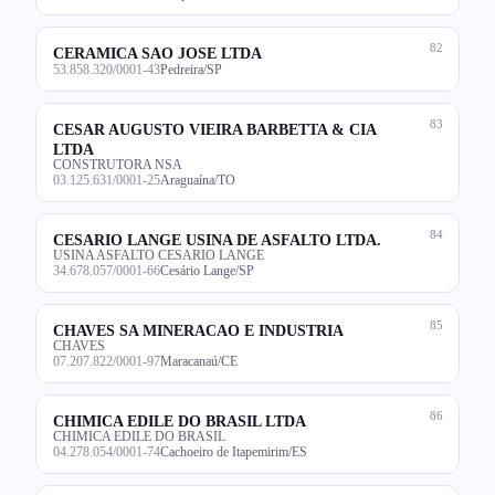
82
CERAMICA SAO JOSE LTDA
53.858.320/0001-43
Pedreira/SP
83
CESAR AUGUSTO VIEIRA BARBETTA & CIA
LTDA
CONSTRUTORA NSA
03.125.631/0001-25
Araguaína/TO
84
CESARIO LANGE USINA DE ASFALTO LTDA.
USINA ASFALTO CESARIO LANGE
34.678.057/0001-66
Cesário Lange/SP
85
CHAVES SA MINERACAO E INDUSTRIA
CHAVES
07.207.822/0001-97
Maracanaú/CE
86
CHIMICA EDILE DO BRASIL LTDA
CHIMICA EDILE DO BRASIL
04.278.054/0001-74
Cachoeiro de Itapemirim/ES