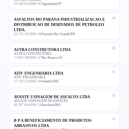
53.528.015/0001-93
Jaguariúna/SP
29
ASFALTOS DO PARANA INDUSTRIALIZACAO E
DISTRIBUICAO DE DERIVADOS DE PETROLEO
LTDA.
20.755.193/0001-06
Fazenda Rio Grande/PR
30
ASTRA CONSTRUTORA LTDA
ASTRA CONSTRUTORA
17.603.780/0001-67
Rio Branco/AC
31
ATIV ENGENHARIA LTDA
ATIV ENGENHARIA
27.158.132/0001-00
Janaúba/MG
32
AVANTE USINAGEM DE ASFALTO LTDA
AVANTE USINAGEM DE ASFALTO
48.397.634/0001-56
Inocência/MS
33
B P A BENEFICIAMENTO DE PRODUTOS
ABRASIVOS LTDA