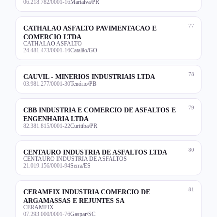
06.218.782/0001-16
Marialva/PR
77
CATHALAO ASFALTO PAVIMENTACAO E
COMERCIO LTDA
CATHALAO ASFALTO
24.481.473/0001-16
Catalão/GO
78
CAUVIL - MINERIOS INDUSTRIAIS LTDA
03.981.277/0001-30
Tenório/PB
79
CBB INDUSTRIA E COMERCIO DE ASFALTOS E
ENGENHARIA LTDA
82.381.815/0001-22
Curitiba/PR
80
CENTAURO INDUSTRIA DE ASFALTOS LTDA
CENTAURO INDUSTRIA DE ASFALTOS
21.019.156/0001-94
Serra/ES
81
CERAMFIX INDUSTRIA COMERCIO DE
ARGAMASSAS E REJUNTES SA
CERAMFIX
07.293.000/0001-76
Gaspar/SC