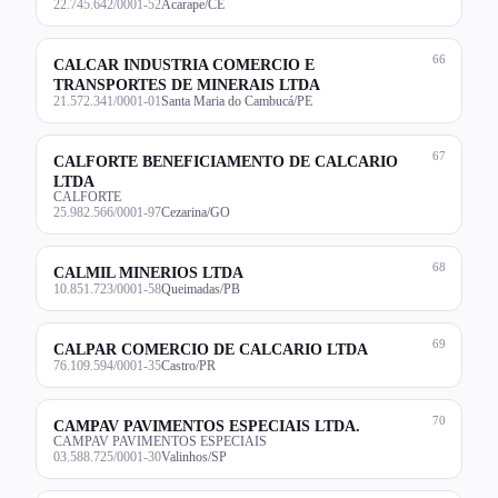
22.745.642/0001-52
Acarape/CE
66
CALCAR INDUSTRIA COMERCIO E
TRANSPORTES DE MINERAIS LTDA
21.572.341/0001-01
Santa Maria do Cambucá/PE
67
CALFORTE BENEFICIAMENTO DE CALCARIO
LTDA
CALFORTE
25.982.566/0001-97
Cezarina/GO
68
CALMIL MINERIOS LTDA
10.851.723/0001-58
Queimadas/PB
69
CALPAR COMERCIO DE CALCARIO LTDA
76.109.594/0001-35
Castro/PR
70
CAMPAV PAVIMENTOS ESPECIAIS LTDA.
CAMPAV PAVIMENTOS ESPECIAIS
03.588.725/0001-30
Valinhos/SP