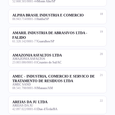
52.668.501/0001-44
Monte Alto/SP
18
ALPHA BRASIL INDUSTRIA E COMERCIO
06.943.714/0001-10
Itatiba/SP
19
AMARIL INDUSTRIA DE ABRASIVOS LTDA -
FALIDO
61.328.142/0001-77
Guarulhos/SP
20
AMAZONIA ASFALTOS LTDA
AMAZONIA ASFALTOS
23.003.086/0001-01
Cruzeiro do Sul/AC
21
AMEC - INDUSTRIA, COMERCIO E SERVICO DE
TRATAMENTO DE RESIDUOS LTDA
AMEC SAND
08.541.798/0001-90
Manaus/AM
22
AREIAS DA JU LTDA
AREIAS DA JU
42.097.022/0001-61
Dias d'Ávila/BA