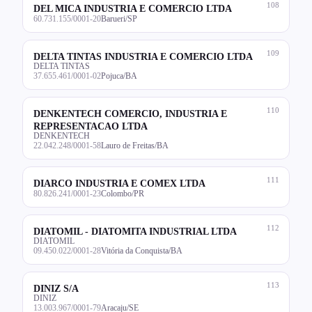
108
DEL MICA INDUSTRIA E COMERCIO LTDA
60.731.155/0001-20
Barueri/SP
109
DELTA TINTAS INDUSTRIA E COMERCIO LTDA
DELTA TINTAS
37.655.461/0001-02
Pojuca/BA
110
DENKENTECH COMERCIO, INDUSTRIA E
REPRESENTACAO LTDA
DENKENTECH
22.042.248/0001-58
Lauro de Freitas/BA
111
DIARCO INDUSTRIA E COMEX LTDA
80.826.241/0001-23
Colombo/PR
112
DIATOMIL - DIATOMITA INDUSTRIAL LTDA
DIATOMIL
09.450.022/0001-28
Vitória da Conquista/BA
113
DINIZ S/A
DINIZ
13.003.967/0001-79
Aracaju/SE