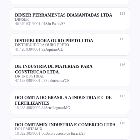
114
DINSER FERRAMENTAS DIAMANTADAS LTDA
DINSER
46.370.631/0001-01
São Paulo/SP
115
DISTRIBUIDORA OURO PRETO LTDA
DISTRIBUIDORA OURO PRETO
41.420.939/0001-92
Aquiraz/CE
116
DK INDUSTRIA DE MATERIAIS PARA
CONSTRUCAO LTDA.
DK INDUSTRIAL
47.133.090/0001-52
Pindoretama/CE
117
DOLOMITA DO BRASIL S A INDUSTRIA E C DE
FERTILIZANTES
18.288.480/0002-84
Sete Lagoas/MG
118
DOLOMITAMIX INDUSTRIA E COMERCIO LTDA
DOLOMITAMIX
18.022.305/0001-60
Bom Sucesso de Itararé/SP