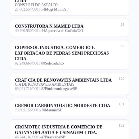
LTDA
CONST REI DO ASFALTO
27.862.554/0001-54
Mogi Mirim/SP
98
CONSTRUTORA N.MAMED LTDA
46.760.930/0001-44
Aparecida de Goiânia/GO
99
COPERSOL INDUSTRIA, COMERCIO E
EXPORTACAO DE PEDRAS SEMI PRECIOSAS
LTDA
02.249.668/0001-00
Soledade/RS
100
CRAF CIA DE RENOVAVEIS AMBIENTAIS LTDA
CIA DE RENOVAVEIS AMBIENTAIS
66.951.716/0001-82
Pindamonhangaba/SP
101
CRENOR CARBONATOS DO NORDESTE LTDA
73.605.156/0001-70
Maruim/SE
102
CROMOTEC INDUSTRIA E COMERCIO DE
GALVANOPLASTIA E USINAGEM LTDA.
46.244.182/0001-47
Piracicaba/SP