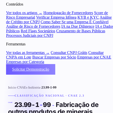
Conteúdos
Ver todos os artigos →
Homologação de Fornecedores
Score de
Risco Empresarial
Verificar Empresa Idônea
KYB e KYC
Análise
de Crédito por CNPJ
Como Saber Se uma Empresa É Confiável
Análise de Risco de Fornecedores
IA na Due Diligence
IA e Dado
Públicos
Red Flags Societários
Cruzamento de Bases Públicas
Processos Judiciais por CNPJ
Ferramentas
Ver todas as ferramentas →
Consultar CNPJ Grátis
Consultar
CNPJs em Lote
Buscar Empresas por Sócio
Empresas por CNAE
Empresas por Categoria
Solicitar Demonstração
Início
›
CNAEs
›
Indústria
›
23.99-1-99
CLASSIFICAÇÃO NACIONAL · CNAE 2.3
Fabricação de
23.99-1
-
99
-
CNAE
outros produtos de minerais