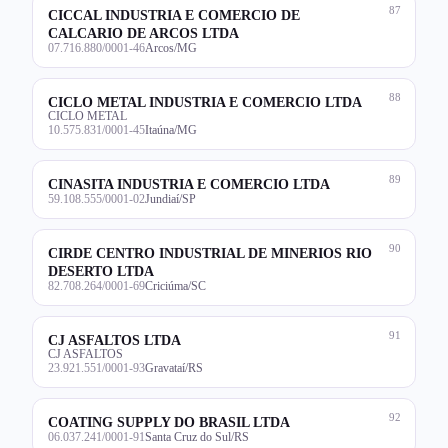
87
CICCAL INDUSTRIA E COMERCIO DE
CALCARIO DE ARCOS LTDA
07.716.880/0001-46
Arcos/MG
88
CICLO METAL INDUSTRIA E COMERCIO LTDA
CICLO METAL
10.575.831/0001-45
Itaúna/MG
89
CINASITA INDUSTRIA E COMERCIO LTDA
59.108.555/0001-02
Jundiaí/SP
90
CIRDE CENTRO INDUSTRIAL DE MINERIOS RIO
DESERTO LTDA
82.708.264/0001-69
Criciúma/SC
91
CJ ASFALTOS LTDA
CJ ASFALTOS
23.921.551/0001-93
Gravataí/RS
92
COATING SUPPLY DO BRASIL LTDA
06.037.241/0001-91
Santa Cruz do Sul/RS