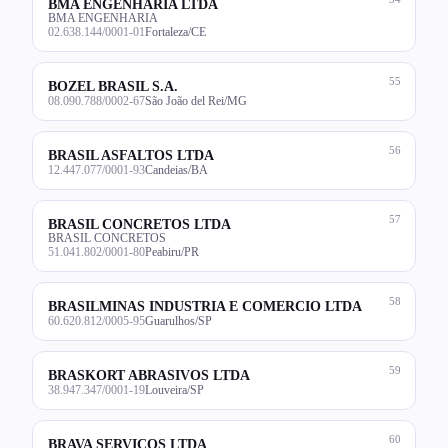
BMA ENGENHARIA LTDA
BMA ENGENHARIA
02.638.144/0001-01
Fortaleza/CE
55
BOZEL BRASIL S.A.
08.090.788/0002-67
São João del Rei/MG
56
BRASIL ASFALTOS LTDA
12.447.077/0001-93
Candeias/BA
57
BRASIL CONCRETOS LTDA
BRASIL CONCRETOS
51.041.802/0001-80
Peabiru/PR
58
BRASILMINAS INDUSTRIA E COMERCIO LTDA
60.620.812/0005-95
Guarulhos/SP
59
BRASKORT ABRASIVOS LTDA
38.947.347/0001-19
Louveira/SP
60
BRAVA SERVICOS LTDA