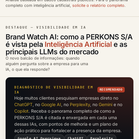
completo com inteligência artificial,
solicite o relatório completo
.
DESTAQUE — VISIBILIDADE EM IA
Brand Watch AI: como a PERKONS S/A
é vista pela
Inteligência Artificial
e as
principais LLMs do mercado
O novo balcão de informações: quando
alguém pergunta sobre a empresa para uma
IA, o que ela responde?
DIAGNÓSTICO DE VISIBILIDADE EM
RECOMENDADO
IA
Hoje muitos clientes pesquisam empresas direto no
ChatGPT
, no
Google AI
, no
Perplexity
, no
Gemini
e no
Copilot
. Receba o panorama completo de como a
PERKONS S/A é citada e enxergada em cada uma
dessas IAs, com pontos de melhoria e um plano de
ação prático para fortalecer a presença da empresa.
Google AI Overviews
ChatGPT
Perplexity