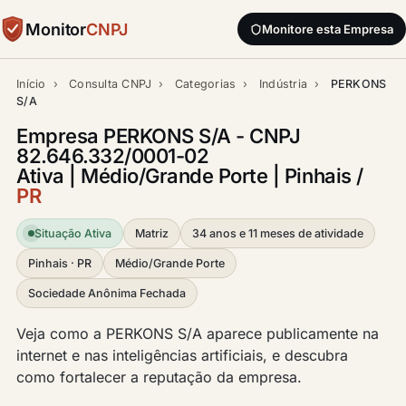
Monitor
CNPJ
Monitore esta Empresa
Início
›
Consulta CNPJ
›
Categorias
›
Indústria
›
PERKONS
S/A
Empresa PERKONS S/A - CNPJ
82.646.332/0001-02
Ativa | Médio/Grande Porte | Pinhais /
PR
Situação Ativa
Matriz
34 anos e 11 meses de atividade
Pinhais · PR
Médio/Grande Porte
Sociedade Anônima Fechada
Veja como a PERKONS S/A aparece publicamente na
internet e nas inteligências artificiais, e descubra
como fortalecer a reputação da empresa.