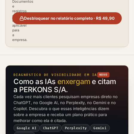
Documentos
e
registros
disponíveis
Desbloquear no relatório completo · R$ 49,90
conforme
aplicável
para
a
empresa.
DIAGNÓSTICO DE VISIBILIDADE EM IA
NOVO
Como as IAs
enxergam
e citam
a PERKONS S/A.
Cada vez mais clientes pesquisam empresas direto no
ChatGPT, no Google AI, no Perplexity, no Gemini e no
Copilot. Descubra o que essas inteligências dizem
sobre a empresa e receba um plano prático para
melhorar como ela é citada.
Google AI
ChatGPT
Perplexity
Gemini