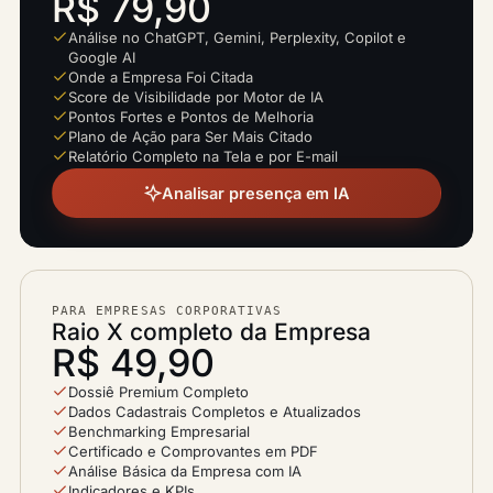
R$ 79,90
Análise no ChatGPT, Gemini, Perplexity, Copilot e
Google AI
Onde a Empresa Foi Citada
Score de Visibilidade por Motor de IA
Pontos Fortes e Pontos de Melhoria
Plano de Ação para Ser Mais Citado
Relatório Completo na Tela e por E-mail
Analisar presença em IA
PARA EMPRESAS CORPORATIVAS
Raio X completo da Empresa
R$ 49,90
Dossiê Premium Completo
Dados Cadastrais Completos e Atualizados
Benchmarking Empresarial
Certificado e Comprovantes em PDF
Análise Básica da Empresa com IA
Indicadores e KPIs