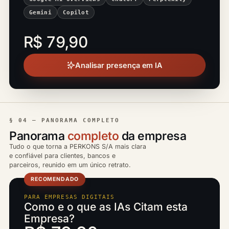
Gemini
Copilot
R$ 79,90
Analisar presença em IA
§ 04 — PANORAMA COMPLETO
Panorama
completo
da empresa
Tudo o que torna a PERKONS S/A mais clara
e confiável para clientes, bancos e
parceiros, reunido em um único retrato.
RECOMENDADO
PARA EMPRESAS DIGITAIS
Como e o que as IAs Citam esta
Empresa?