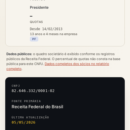
Presidente
—
QUOTAS
Desde 14/02/2013
13 anos e 4 meses na empresa
PF
Dados públicos:
o quadro societário é exibido conforme os registros
públicos da Receita Federal. O percentual de quotas não consta na base
pública para este CNPJ.
Dados completos dos sócios no relatório
completo
.
CNPJ
82.646.332/0001-02
FONTE PRIMÁRIA
Receita Federal do Brasil
ÚLTIMA ATUALIZAÇÃO
05/05/2026