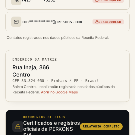
DESBLOQUEAR
Telefone(s)
con**********@perkons.com
DESBLOQUEAR
Email(s)
Contatos registrados nos dados públicos da Receita Federal.
ENDEREÇO DA MATRIZ
Logradouro
Rua Inaja, 366
Bairro
Centro
Ver localização no mapa
CEP
83.324-050
·
Pinhais / PR
· Brasil
CEP
Cidade / UF
Bairro Centro. Localização registrada nos dados públicos da
Receita Federal.
Abrir no Google Maps
DOCUMENTOS OFICIAIS
Certificados e registros
RELATÓRIO COMPLETO
oficiais da PERKONS