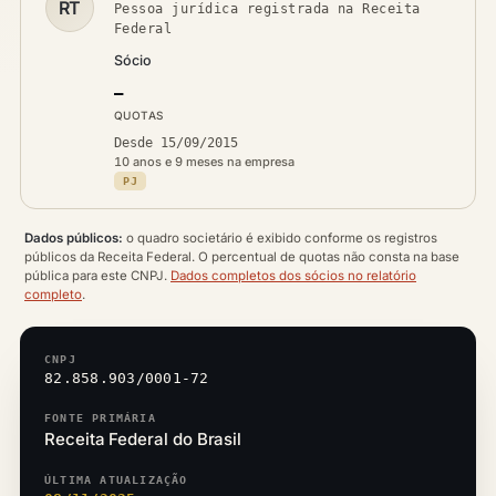
RT
Pessoa jurídica registrada na Receita
Federal
Sócio
—
QUOTAS
Desde 15/09/2015
10 anos e 9 meses na empresa
PJ
Dados públicos:
o quadro societário é exibido conforme os registros
públicos da Receita Federal. O percentual de quotas não consta na base
pública para este CNPJ.
Dados completos dos sócios no relatório
completo
.
CNPJ
82.858.903/0001-72
FONTE PRIMÁRIA
Receita Federal do Brasil
ÚLTIMA ATUALIZAÇÃO