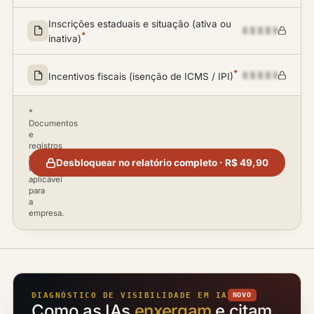
Inscrições estaduais e situação (ativa ou
*
inativa)
*
Incentivos fiscais (isenção de ICMS / IPI)
*
Documentos
e
registros
disponíveis
Desbloquear no relatório completo · R$ 49,90
conforme
aplicável
para
a
empresa.
DIAGNÓSTICO DE VISIBILIDADE EM IA
NOVO
Como as IAs
enxergam
e citam