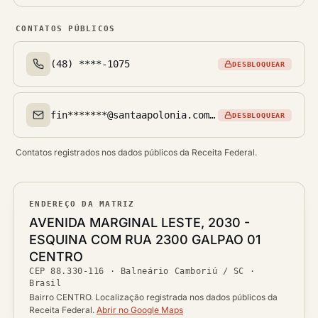
CONTATOS PÚBLICOS
(48) ****-1075
DESBLOQUEAR
Telefone(s)
fin*******@santaapolonia.com.br
DESBLOQUEAR
Email(s)
Contatos registrados nos dados públicos da Receita Federal.
ENDEREÇO DA MATRIZ
Logradouro
AVENIDA MARGINAL LESTE, 2030 -
ESQUINA COM RUA 2300 GALPAO 01
Bairro
CENTRO
Ver localização no mapa
CEP
88.330-116
·
Balneário Camboriú / SC
·
CEP
Brasil
Cidade / UF
Bairro CENTRO. Localização registrada nos dados públicos da
Receita Federal.
Abrir no Google Maps