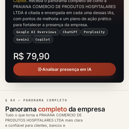
Copilot
. Receba o panorama completo de como a
PRAIANA COMERCIO DE PRODUTOS HOSPITALARES
LTDA é citada e enxergada em cada uma dessas IAs,
com pontos de melhoria e um plano de ação prático
para fortalecer a presença da empresa.
Google AI Overviews
ChatGPT
Perplexity
Gemini
Copilot
R$ 79,90
Analisar presença em IA
§ 04 — PANORAMA COMPLETO
Panorama
completo
da empresa
Tudo o que torna a PRAIANA COMERCIO DE
PRODUTOS HOSPITALARES LTDA mais clara
e confiável para clientes, bancos e