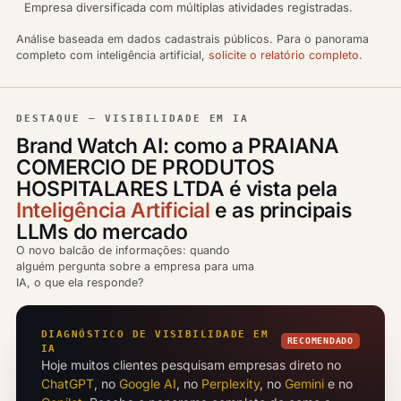
Empresa diversificada com múltiplas atividades registradas.
Análise baseada em dados cadastrais públicos. Para o panorama
completo com inteligência artificial,
solicite o relatório completo
.
DESTAQUE — VISIBILIDADE EM IA
Brand Watch AI: como a PRAIANA
COMERCIO DE PRODUTOS
HOSPITALARES LTDA é vista pela
Inteligência Artificial
e as principais
LLMs do mercado
O novo balcão de informações: quando
alguém pergunta sobre a empresa para uma
IA, o que ela responde?
DIAGNÓSTICO DE VISIBILIDADE EM
RECOMENDADO
IA
Hoje muitos clientes pesquisam empresas direto no
ChatGPT
, no
Google AI
, no
Perplexity
, no
Gemini
e no