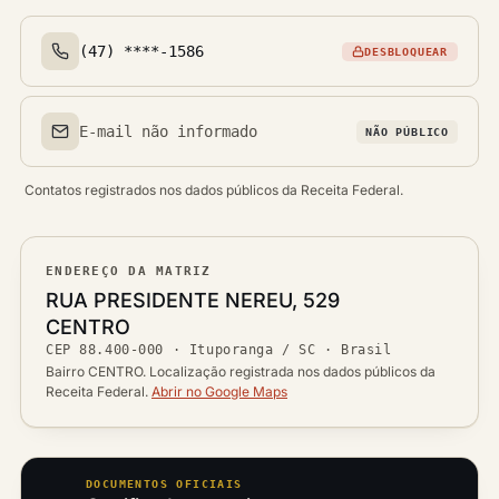
(47) ****-1586
DESBLOQUEAR
Telefone(s)
E-mail não informado
NÃO PÚBLICO
Email(s)
Contatos registrados nos dados públicos da Receita Federal.
ENDEREÇO DA MATRIZ
Logradouro
RUA PRESIDENTE NEREU, 529
Bairro
CENTRO
Ver localização no mapa
CEP
88.400-000
·
Ituporanga / SC
· Brasil
CEP
Cidade / UF
Bairro CENTRO. Localização registrada nos dados públicos da
Receita Federal.
Abrir no Google Maps
DOCUMENTOS OFICIAIS