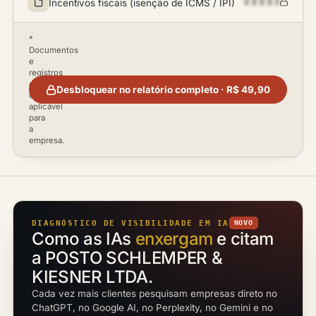
Incentivos fiscais (isenção de ICMS / IPI)
*
Documentos
e
registros
disponíveis
Desbloquear no relatório completo · R$ 49,90
conforme
aplicável
para
a
empresa.
DIAGNÓSTICO DE VISIBILIDADE EM IA
NOVO
Como as IAs
enxergam
e citam
a POSTO SCHLEMPER &
KIESNER LTDA.
Cada vez mais clientes pesquisam empresas direto no
ChatGPT, no Google AI, no Perplexity, no Gemini e no