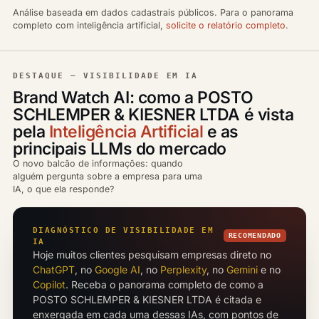
Análise baseada em dados cadastrais públicos. Para o panorama
completo com inteligência artificial,
solicite o relatório completo
.
DESTAQUE — VISIBILIDADE EM IA
Brand Watch AI: como a POSTO
SCHLEMPER & KIESNER LTDA é vista
pela
Inteligência Artificial
e as
principais LLMs do mercado
O novo balcão de informações: quando
alguém pergunta sobre a empresa para uma
IA, o que ela responde?
DIAGNÓSTICO DE VISIBILIDADE EM
RECOMENDADO
IA
Hoje muitos clientes pesquisam empresas direto no
ChatGPT
, no
Google AI
, no
Perplexity
, no
Gemini
e no
Copilot
. Receba o panorama completo de como a
POSTO SCHLEMPER & KIESNER LTDA é citada e
enxergada em cada uma dessas IAs, com pontos de