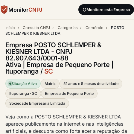
Monitor
CNPJ
Monitore esta Empresa
Início
›
Consulta CNPJ
›
Categorias
›
Comércio
›
POSTO
SCHLEMPER & KIESNER LTDA
Empresa POSTO SCHLEMPER &
KIESNER LTDA - CNPJ
82.907.643/0001-88
Ativa | Empresa de Pequeno Porte |
Ituporanga /
SC
Situação Ativa
Matriz
51 anos e 5 meses de atividade
Ituporanga · SC
Empresa de Pequeno Porte
Sociedade Empresária Limitada
Veja como a POSTO SCHLEMPER & KIESNER LTDA
aparece publicamente na internet e nas inteligências
artificiais, e descubra como fortalecer a reputação da