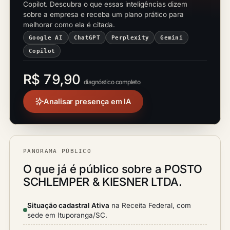
Copilot. Descubra o que essas inteligências dizem
sobre a empresa e receba um plano prático para
melhorar como ela é citada.
Google AI
ChatGPT
Perplexity
Gemini
Copilot
R$ 79,90
diagnóstico completo
Analisar presença em IA
PANORAMA PÚBLICO
O que já é público sobre a POSTO
SCHLEMPER & KIESNER LTDA.
Situação cadastral Ativa
na Receita Federal, com
sede em Ituporanga/SC.