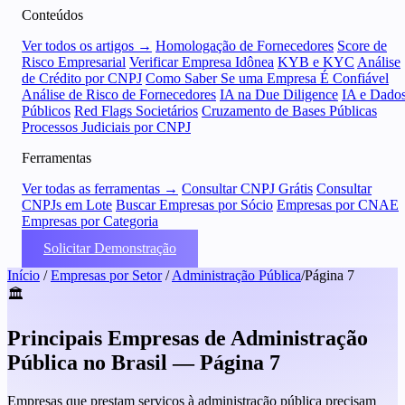
Conteúdos
Ver todos os artigos →
Homologação de Fornecedores
Score de
Risco Empresarial
Verificar Empresa Idônea
KYB e KYC
Análise
de Crédito por CNPJ
Como Saber Se uma Empresa É Confiável
Análise de Risco de Fornecedores
IA na Due Diligence
IA e Dado
Públicos
Red Flags Societários
Cruzamento de Bases Públicas
Processos Judiciais por CNPJ
Ferramentas
Ver todas as ferramentas →
Consultar CNPJ Grátis
Consultar
CNPJs em Lote
Buscar Empresas por Sócio
Empresas por CNAE
Empresas por Categoria
Solicitar Demonstração
Início
/
Empresas por Setor
/
Administração Pública
/
Página 7
🏛️
Principais Empresas de Administração
Pública no Brasil — Página 7
Empresas que prestam serviços à administração pública precisam