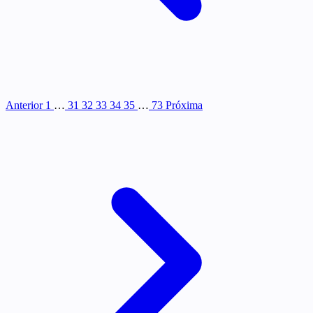
Anterior
1
…
31
32
33
34
35
…
73
Próxima