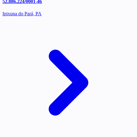
52.886.224/0001-46
Ipixuna do Pará, PA