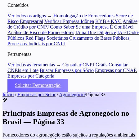
Conteúdos
Ver todos os artigos →
Homologação de Fornecedores
Score de
Risco Empresarial
Verificar Empresa Idônea
KYB e KYC
Análise
de Crédito por CNPJ
Como Saber Se uma Empresa É Confiável
Análise de Risco de Fornecedores
IA na Due Diligence
IA e Dado
Públicos
Red Flags Societários
Cruzamento de Bases Públicas
Processos Judiciais por CNPJ
Ferramentas
Ver todas as ferramentas →
Consultar CNPJ Grátis
Consultar
CNPJs em Lote
Buscar Empresas por Sócio
Empresas por CNAE
Empresas por Categoria
Solicitar Demonstração
Início
/
Empresas por Setor
/
Agronegócio
/
Página 33
🌾
Principais Empresas de Agronegócio no
Brasil — Página 33
Fornecedores do agronegócio estão sujeitos a regulações ambientais