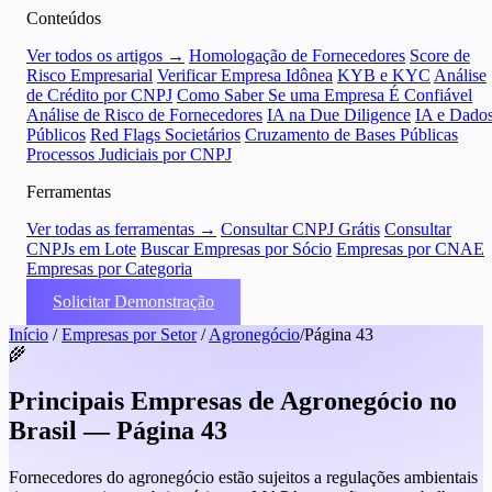
Conteúdos
Ver todos os artigos →
Homologação de Fornecedores
Score de
Risco Empresarial
Verificar Empresa Idônea
KYB e KYC
Análise
de Crédito por CNPJ
Como Saber Se uma Empresa É Confiável
Análise de Risco de Fornecedores
IA na Due Diligence
IA e Dado
Públicos
Red Flags Societários
Cruzamento de Bases Públicas
Processos Judiciais por CNPJ
Ferramentas
Ver todas as ferramentas →
Consultar CNPJ Grátis
Consultar
CNPJs em Lote
Buscar Empresas por Sócio
Empresas por CNAE
Empresas por Categoria
Solicitar Demonstração
Início
/
Empresas por Setor
/
Agronegócio
/
Página 43
🌾
Principais Empresas de Agronegócio no
Brasil — Página 43
Fornecedores do agronegócio estão sujeitos a regulações ambientais