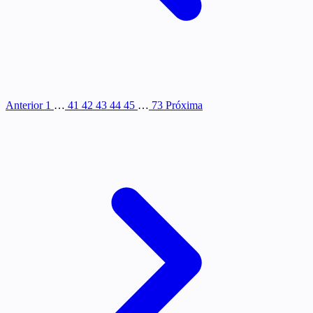
Anterior
1
…
41
42
43
44
45
…
73
Próxima